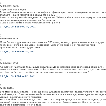
1.
Анонимен каза...
Хрумна ми една идея!
Всеки,който има възможност я с телефон я с фотоапарат ,нека да направи снимки като тез
статията и да ги изпрати на редакцията на Т21.
Лично аз ще щракна бизнесдамата с червената Тойота,най-нагло спряла върху чистонови
плочи на тротоара под аптеката на Автогарата!
Също и адът ,който е всеки четвъртък в този район!
СРЯДА, 09 ФЕВРУАРИ, 2011
2.
Анонимен каза...
Моля Ви, господин кмета и шефовите на БКС и комунални услуги са винаги едни до други
почти всеки обяд в т.нар. ловен ресторант "Диана". Но явно не си говорят по тези
проблеми.Има толкова други теми......
СРЯДА, 09 ФЕВРУАРИ, 2011
3.
Анонимен каза...
Аз съм "за" идеята на №1.И друго предлагам.Да се направи едно табло пред общината и
всеки да лепи по някоя снимка от "най-красивите и екзотични" местенца на града.Така всек
ден Кмет и Сие ще се любуват на прекрасните снимки от нашия роден град!
СРЯДА, 09 ФЕВРУАРИ, 2011
4.
АРВи каза...
Вие май се размечтахте. Че кой ще се кандидатира за кмет при такова условие? Ами сигу
някой гюнсурат. Свестен човек не би се ангажирал да върви подир всеки един от нас и да 
угажда на всевъзможните прищевки.
На вас май ви се ще всички да с--ем а кметът да бърше. Града ни е на това дередже, здащ
на никой, или на почти никой не му пука, а само иска. Размечтахте се. Знам, че ще ме
засипете с апострофи, но си е така.