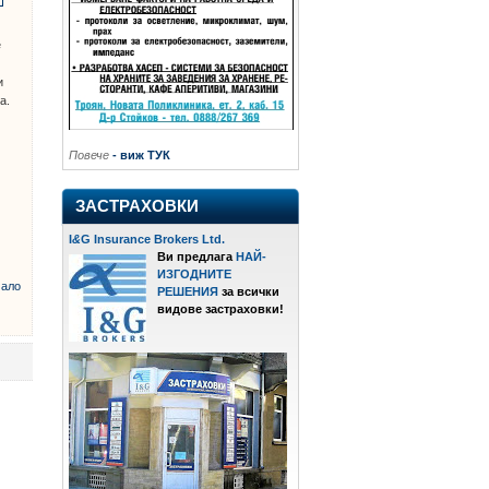
е
и
а.
Повече
- виж ТУК
ЗАСТРАХОВКИ
I
&
G Insurance Brokers Ltd.
Ви предлага
НАЙ-
ИЗГОДНИТЕ
ало
РЕШЕНИЯ
за всички
видове застраховки!