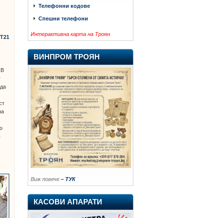
Телефонни кодове
Спешни телефони
Интерактивна карта на Троян
Т21
ВИНПРОМ ТРОЯН
В
т
 да
ст
на
о
в
Виж повече
– ТУК
КАСОВИ АПАРАТИ