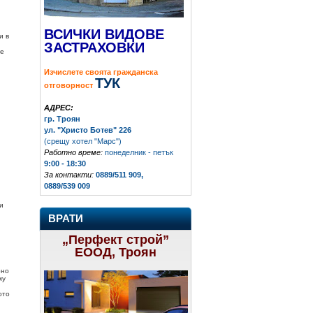
ВСИЧКИ ВИДОВЕ
и в
ЗАСТРАХОВКИ
те
Изчислете своята гражданска
ТУК
отговорност
АДРЕС:
гр. Троян
ул. "Христо Ботев" 226
(срещу хотел "Марс")
Работно време:
понеделник - петък
9:00 - 18:30
За контакти:
0889/511 909,
0889/539 009
и
ВРАТИ
„Перфект строй”
ЕООД, Троян
рно
му
ото