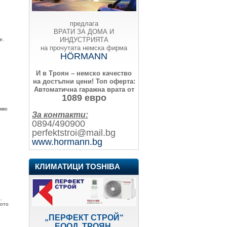
предлага
ВРАТИ ЗА ДОМА И
ИНДУСТРИЯТА
е.
на прочутата немска фирма
HÖRMANN
И в Троян – немско качество
на достъпни цени!
Топ оферта:
Автоматична гаражна врата от
1089 евро
кво
За контакти:
0894/490900
perfektstroi@mail.bg
www.hormann.bg
КЛИМАТИЦИ TOSHIBA
.
гото
„ПЕРФЕКТ СТРОЙ“
ЕООД, ТРОЯН