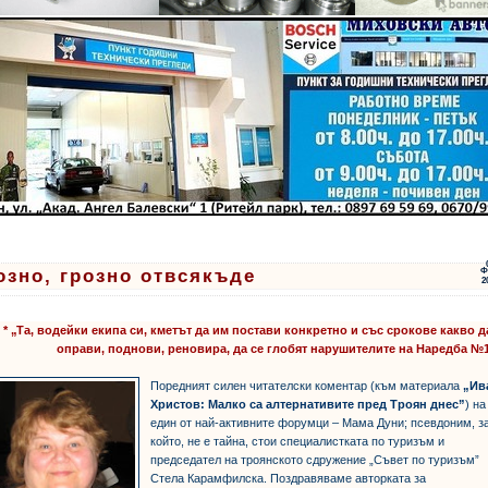
озно, грозно отвсякъде
Ф
2
* „Та, водейки екипа си, кметът да им постави конкретно и със срокове какво д
оправи, поднови, реновира, да се глобят нарушителите на Наредба 
Поредният силен читателски коментар (към материала
„Ив
Христов: Малко са алтернативите пред Троян днес”
) на
един от най-активните форумци – Мама Дуни; псевдоним, з
който, не е тайна, стои специалистката по туризъм и
председател на троянското сдружение „Съвет по туризъм”
Стела Карамфилска. Поздравяваме авторката за