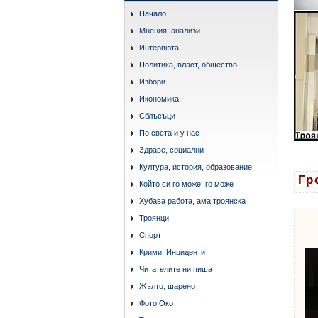
Начало
Мнения, анализи
Интервюта
Политика, власт, общество
Избори
Икономика
Сблъсъци
По света и у нас
Здраве, социални
Култура, история, образование
Гр
Който си го може, го може
Хубава работа, ама троянска
Троянци
Спорт
Крими, Инциденти
Читателите ни пишат
Жълто, шарено
Фото Око