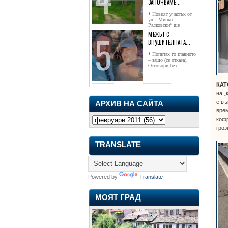
ЗАПОЧВАМЕ...
* Новият участък от
ул. „Минко
Радковски“ ще
достигне жк...
МЪЖЪТ С
ВНУШИТЕЛНАТА...
* Попитах го главното
– защо (се отказа).
Отговори без...
КАТ
на „
е въ
АРХИВ НА САЙТА
врем
кофр
гроз
TRANSLATE
Powered by
Translate
МОЯТ ГРАД