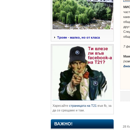
МИС
част
какв
обще
друг
След
общ
Троян - малко, но от класа
7 фе
Мам
(ко
дне
Харесайте
страницата на Т21
във fb, за
да се срещаме и там.
ВАЖНО!
28 К