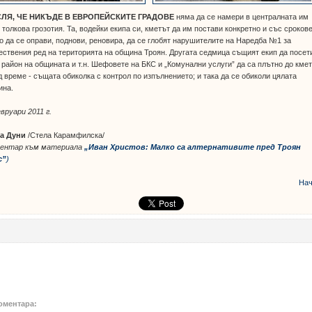
ЛЯ, ЧЕ НИКЪДЕ В ЕВРОПЕЙСКИТЕ ГРАДОВЕ
няма да се намери в централната им
 толкова грозотия. Та, водейки екипа си, кметът да им постави конкретно и със сроков
о да се оправи, поднови, реновира, да се глобят нарушителите на Наредба №1 за
ствения ред на територията на община Троян. Другата седмица същият екип да посет
 район на общината и т.н. Шефовете на БКС и „Комунални услуги” да са плътно до кмет
 време - същата обиколка с контрол по изпълнението; и така да се обиколи цялата
ина.
вруари 2011 г.
а Дуни
/Стела Карамфилска/
ментар към материала
„Иван Христов: Малко са алтернативите пред Троян
с”
)
Нач
оментара: