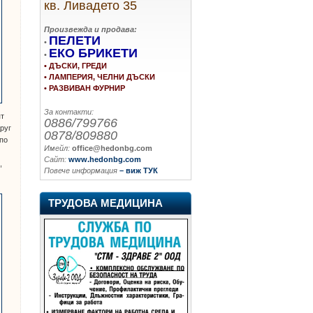
кв. Ливадето 35
Произвежда и продава:
ПЕЛЕТИ
•
ЕКО БРИКЕТИ
•
• ДЪСКИ, ГРЕДИ
• ЛАМПЕРИЯ, ЧЕЛНИ ДЪСКИ
• РАЗВИВАН ФУРНИР
За контакти:
ят
0886/799766
руг
0878/809880
 по
Имейл:
office@hedonbg.com
Сайт:
www.hedonbg.com
,
Повече информация
– виж ТУК
ТРУДОВА МЕДИЦИНА