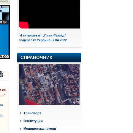
И титаните от „Пинк Флойд“
подкрепят Украйна! 7.04.2022
СПРАВОЧНИК
09
ЕВ
011
а се
№1…”
ан
Транспорт
ад
Институции
Медицинска помощ