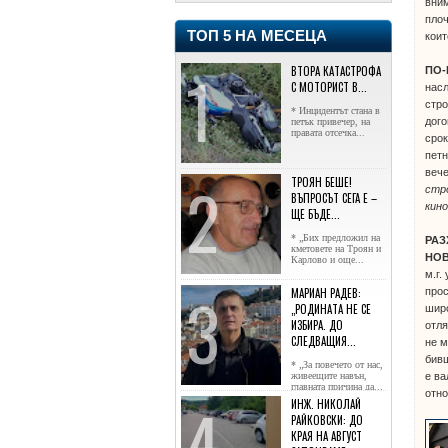
вним
плоч
ТОП 5 НА МЕСЕЦА
коит
ВТОРА КАТАСТРОФА
ПО-
С МОТОРИСТ В...
нас
стро
* Инцидентът стана в
дого
петък привечер, на
правата отсечка...
срок
петн
вече
ТРОЯН БЕШЕ!
стр
ВЪПРОСЪТ СЕГА Е –
кино
ЩЕ БЪДЕ...
* „Бих предложил на
РАЗ
кметовете на Троян и
НОВ
Карлово и още...
м.г.
прос
МАРИАН РАДЕВ:
„РОДИНАТА НЕ СЕ
широ
ИЗБИРА. ДО
отля
СЛЕДВАЩИЯ...
не м
бивш
* „За повечето от нас,
е ва
живеещите навън,
главната причина да...
отно
ИНЖ. НИКОЛАЙ
РАЙКОВСКИ: ДО
КРАЯ НА АВГУСТ