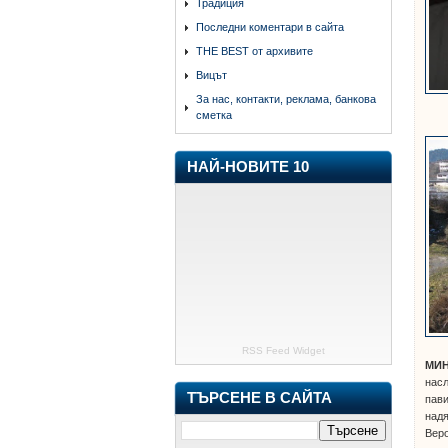
Традиция
Последни коментари в сайта
THE BEST от архивите
Вицът
За нас, контакти, реклама, банкова
сметка
НАЙ-НОВИТЕ 10
RSS Feed Widget
МИН
насл
ТЪРСЕНЕ В САЙТА
пави
надя
Веро