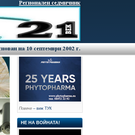
Повече
– виж ТУК
НЕ НА ВОЙНАТА!