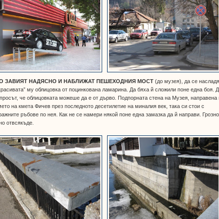
О ЗАВИЯТ НАДЯСНО И НАБЛИЖАТ ПЕШЕХОДНИЯ МОСТ
(до музея), да се наслад
красивата” му облицовка от поцинкована ламарина. Да бяха й сложили поне една боя. Д
просът, че облицовката можеше да е от дърво. Подпорната стена на Музея, направена
ето на кмета Фичев през последното десетилетие на миналия век, така си стои с
ажните ръбове по нея. Как не се намери някой поне една замазка да й направи. Грозно
но отвсякъде.