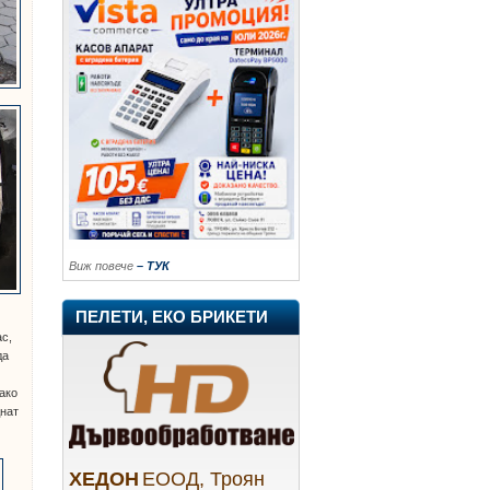
Виж повече
– ТУК
ПЕЛЕТИ, ЕКО БРИКЕТИ
ас,
да
ако
днат
ХЕДОН
ЕООД, Троян