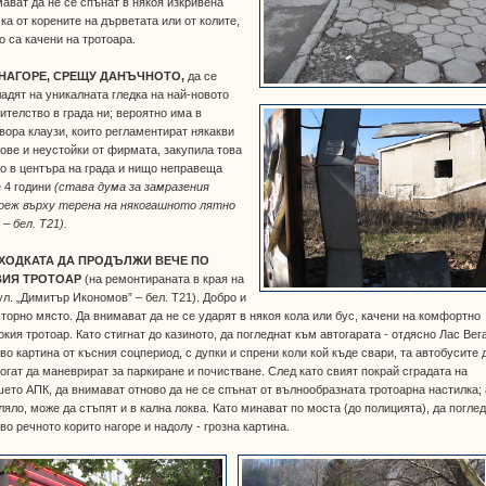
ават да не се спънат в някоя изкривена
ка от корените на дърветата или от колите,
о са качени на тротоара.
НАГОРЕ, СРЕЩУ ДАНЪЧНОТО,
да се
ладят на
уникалната гледка на най-новото
ителство в града ни; вероятно има в
вора клаузи, които регламентират някакви
ове и неустойки от фирмата, закупила това
о в центъра на града и нищо неправеща
 4 години
(става дума за замразения
оеж върху терена на някогашното лятно
 – бел. Т21).
ХОДКАТА ДА ПРОДЪЛЖИ ВЕЧЕ ПО
ИЯ ТРОТОАР
(на ремонтираната в края на
 ул. „Димитър Икономов” – бел. Т21). Добро и
торно място. Да внимават да не се ударят в някоя кола или бус, качени на комфортно
кия тротоар. Като стигнат до казиното, да погледнат към автогарата - отдясно Лас Вег
во картина от късния соцпериод, с дупки и спрени коли кой къде свари, та автобусите 
огат да маневрират за паркиране и почистване. След като свият покрай сградата на
ето АПК, да внимават отново да не се спънат от вълнообразната тротоарна настилка; 
ляло, може да стъпят и в кална локва. Като минават по моста (до полицията), да погле
во речното корито нагоре и надолу - грозна картина.