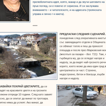
прелюбопитната идея, която, макар и да звучи шеговито на
пръв поглед, си е повече от сериозна. И си заслужава
вниманието – и читателското, и на адресата (троянската
управа и лично г-н кмета).
*****
ПРЕДЛАГАМ СЛЕДНИЯ СЦЕНАРИЙ.
понеделник след оперативката кметъ
със завеждащите отдели в Общината
се облекат топло и пеш да прекосят
площада и после през Марковския мо
(мостът за пазара – бел. Т21)
. Там, 
гърбицата му, да се огледат нагоре и
надолу, за да видят най-грозното речн
корито, което може да има един град 
централната си част. Строено,
недостроено, бетон и боклуци, върби
нагоре и надолу.
АВАЙКИ ПОКРАЙ ЦВЕТАРИТЕ,
да се
адят на красивите цветя и на грозните
лиони отпреди 10 години. След като завият
сно, да се опитат да минат по тротоара.
ятно няма да успеят. Ако минат, да