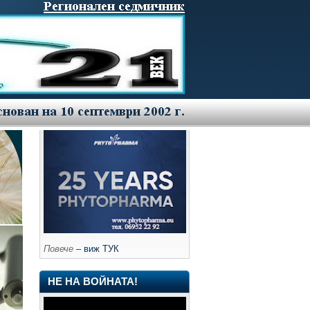
Повече
– виж ТУК
НЕ НА ВОЙНАТА!