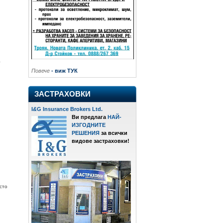
а
Повече
- виж ТУК
ЗАСТРАХОВКИ
I
&
G Insurance Brokers Ltd.
Ви предлага
НАЙ-
ИЗГОДНИТЕ
РЕШЕНИЯ
за всички
видове застраховки!
сто