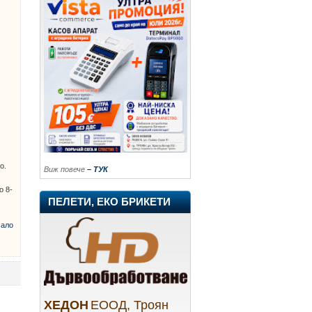
о.
Виж повече
– ТУК
о 8-
ПЕЛЕТИ, ЕКО БРИКЕТИ
ало
ХЕДОН
ЕООД, Троян