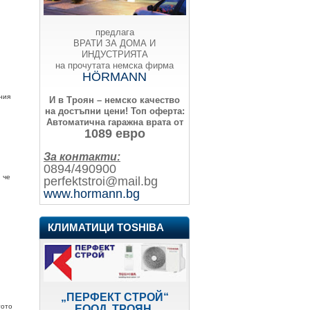
предлага
ВРАТИ ЗА ДОМА И
ИНДУСТРИЯТА
на прочутата немска фирма
HÖRMANN
ния
И в Троян – немско качество
на достъпни цени!
Топ оферта:
Автоматична гаражна врата от
1089 евро
За контакти:
0894/490900
 че
perfektstroi@mail.bg
www.hormann.bg
КЛИМАТИЦИ TOSHIBA
„ПЕРФЕКТ СТРОЙ“
тото
ЕООД, ТРОЯН