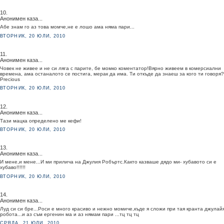
10.
Анонимен каза...
Абе знам го аз това момче,не е лошо ама няма пари...
ВТОРНИК, 20 ЮЛИ, 2010
11.
Анонимен каза...
Човек не живее и не си ляга с парите, бе момко коментатор!Вярно живеем в комерсиални
времена, ама останалото се постига, мерак да има. Ти откъде да знаеш за кого ти говоря?
Precious
ВТОРНИК, 20 ЮЛИ, 2010
12.
Анонимен каза...
Тази мацка определено ме кефи!
ВТОРНИК, 20 ЮЛИ, 2010
13.
Анонимен каза...
И мене,и мене...И ми прилича на Джулия Робъртс.Както казваше дядо ми- хубавото си е
хубаво!!!!!!
ВТОРНИК, 20 ЮЛИ, 2010
14.
Анонимен каза...
Луд си си бре...Роси е много красиво и нежно момиче,къде я сложи при тая кранта джулай
робота...и аз съм ергенин ма и аз нямам пари ...тц тц тц
СРЯДА, 21 ЮЛИ, 2010