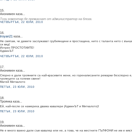
15.
Анонимен каза...
Този коментар бе премахнат от администратор на блога.
ЧЕТВЪРТЪК, 22 ЮЛИ, 2010
16.
troyan21
каза...
Не смятам, че дамите заслужават грубиянщини и простащина, нито с таланта нито с външ
си вид!
Изтрих ПРОСТОТИИТЕ!
АдминЪТ
ЧЕТВЪРТЪК, 22 ЮЛИ, 2010
17.
Анонимен каза...
Спорно е дали троянките са най-красивите жени, но горенаписаните ремарки безспорно е,
троянците са големи свине!
Матей Миткалото
ПЕТЪК, 23 ЮЛИ, 2010
18.
Троянка каза...
Ей, най-после се намериха двама кавалери (АдминЪТ и Миткалото)!
ПЕТЪК, 23 ЮЛИ, 2010
19.
Анонимен каза...
Не е много важно дали съм кавалер или не, а това, че на местните ГЪЛФОНИ не им е мяс