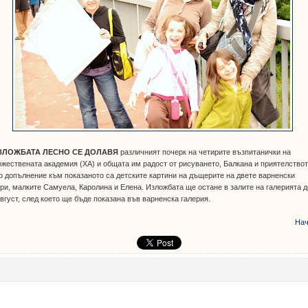
ЗЛОЖБАТА ЛЕСНО СЕ ДОЛАВЯ
различният почерк на четирите възпитанички на
жествената академия (ХА) и общата им радост от рисуването, Балкана и приятелствот
 допълнение към показаното са детските картини на дъщерите на двете варненски
ри, малките Самуела, Каролина и Елена. Изложбата ще остане в залите на галерията д
вгуст, след което ще бъде показана във варненска галерия.
Нач