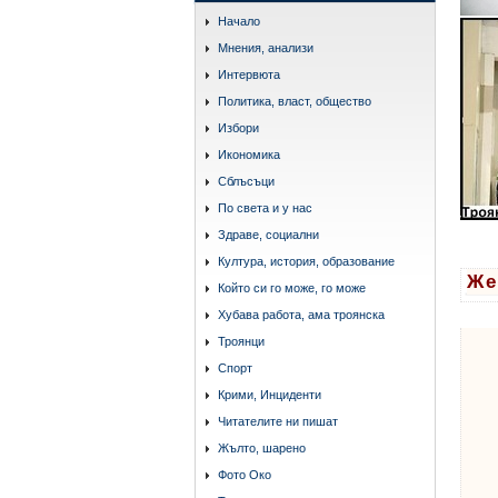
Начало
Мнения, анализи
Интервюта
Политика, власт, общество
Избори
Икономика
Сблъсъци
По света и у нас
Здраве, социални
Култура, история, образование
Же
Който си го може, го може
Хубава работа, ама троянска
Троянци
Спорт
Крими, Инциденти
Читателите ни пишат
Жълто, шарено
Фото Око