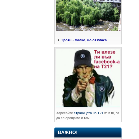
Троян - малко, но от класа
Харесайте
страницата на Т21
във fb, за
да се срещаме и там.
ВАЖНО!