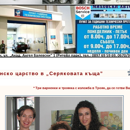
нско царство в „Серяковата къща”
Ю
2
* Три варненки и троянка с изложба в Троян, да се готви В