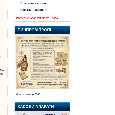
Телефонни кодове
Спешни телефони
Интерактивна карта на Троян
ВИНПРОМ ТРОЯН
ат
и
ска
ли
Виж повече
– ТУК
КАСОВИ АПАРАТИ