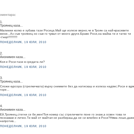
оментара:
1.
Троянец каза...
Малииии колко е хубава тази Росица.Май ще излезе верно,че в Троян са най-красивите
жени...Аз съм троянец но съм го чувал от много други.Браво Роси,на майка ти и татко ти
-също!!!!!!!!!!
ПОНЕДЕЛНИК, 19 ЮЛИ, 2010
2.
Анонимен каза...
Коя е Роси-тази в средата ли?
ПОНЕДЕЛНИК, 19 ЮЛИ, 2010
3.
Троянец каза...
Сложи курсора (стрелкичката) върху снимките без да натискаш и излиза надпис.Роси е вдя
горе...
ПОНЕДЕЛНИК, 19 ЮЛИ, 2010
4.
Анонимен каза...
Ей,Троянец,стегни се бе,мен!Тоя номер със стреличките поне го знам,а освен това ги
познавам и лично.Ти май от майтап не разбираш,да не си влюбен в Роси?Няма лошо,даж
напротив...
ПОНЕДЕЛНИК, 19 ЮЛИ, 2010