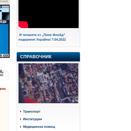
И титаните от „Пинк Флойд“
подкрепят Украйна! 7.04.2022
СПРАВОЧНИК
18
ЛИ
010
арна
Транспорт
Институции
Медицинска помощ