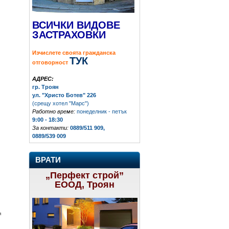
ВСИЧКИ ВИДОВЕ
ЗАСТРАХОВКИ
Изчислете своята гражданска
ТУК
отговорност
АДРЕС:
гр. Троян
ул. "Христо Ботев" 226
(срещу хотел "Марс")
Работно време:
понеделник - петък
9:00 - 18:30
За контакти:
0889/511 909,
0889/539 009
ВРАТИ
„Перфект строй”
ЕООД, Троян
я