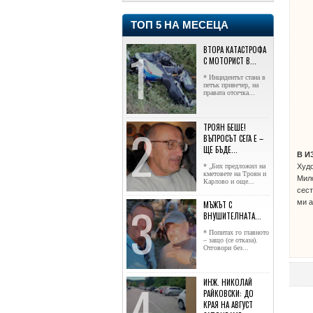
ТОП 5 НА МЕСЕЦА
ВТОРА КАТАСТРОФА
С МОТОРИСТ В...
* Инцидентът стана в
петък привечер, на
правата отсечка...
ТРОЯН БЕШЕ!
ВЪПРОСЪТ СЕГА Е –
ЩЕ БЪДЕ...
В И
Худо
* „Бих предложил на
кметовете на Троян и
Мило
Карлово и още...
сест
ми а
МЪЖЪТ С
ВНУШИТЕЛНАТА...
* Попитах го главното
– защо (се отказа).
Отговори без...
ИНЖ. НИКОЛАЙ
РАЙКОВСКИ: ДО
КРАЯ НА АВГУСТ