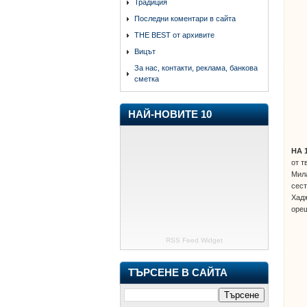
Традиция
Последни коментари в сайта
THE BEST от архивите
Вицът
За нас, контакти, реклама, банкова
сметка
НАЙ-НОВИТЕ 10
НА 
от т
Мила
сест
Хадж
ореш
RSS Feed Widget
ТЪРСЕНЕ В САЙТА