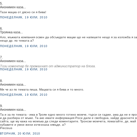
5.
Анонимен каза...
Тази мацка от дясно си я бива!
ПОНЕДЕЛНИК, 19 ЮЛИ, 2010
6.
Троянка каза...
Ало, мъжката компания освен да обсъждате мацки що не напишете нещо я за изложба я з
нещо др. по темата а?
ПОНЕДЕЛНИК, 19 ЮЛИ, 2010
7.
Анонимен каза...
Този коментар бе премахнат от администратор на блога.
ПОНЕДЕЛНИК, 19 ЮЛИ, 2010
8.
Анонимен каза...
Ми че аз по темата пиша. Мацката си я бива и то много.
ПОНЕДЕЛНИК, 19 ЮЛИ, 2010
9.
Анонимен каза...
Та и за по темата - има в Троян едно много готино момче, търси си гадже, ама да не е про
и да разбира от мъже. Та ако имате информация Роси дали е свободна, хайде драснете в
сайта, ще му кажа на момъка да следи коментарите. Тронски момчета, помагайте, де, май
хубавите и умни жени изчезнаха някъде, а?
Precious
ВТОРНИК, 20 ЮЛИ, 2010