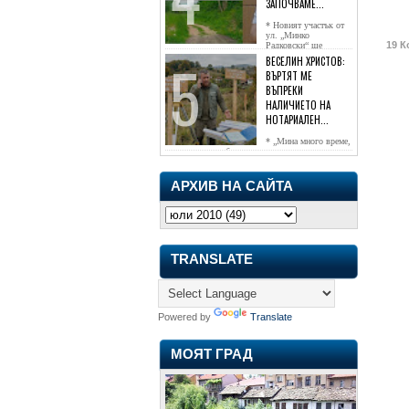
ЗАПОЧВАМЕ...
* Новият участък от
ул. „Минко
19 К
Радковски“ ще
достигне жк...
ВЕСЕЛИН ХРИСТОВ:
ВЪРТЯТ МЕ
ВЪПРЕКИ
НАЛИЧИЕТО НА
НОТАРИАЛЕН...
* „Мина много време,
чаках го да се обади, но нищо не...
АРХИВ НА САЙТА
TRANSLATE
Powered by
Translate
МОЯТ ГРАД