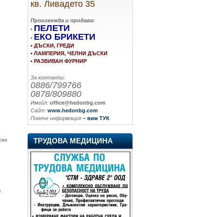
кв. Ливадето 35
Произвежда и продава:
ПЕЛЕТИ
•
ЕКО БРИКЕТИ
•
• ДЪСКИ, ГРЕДИ
• ЛАМПЕРИЯ, ЧЕЛНИ ДЪСКИ
• РАЗВИВАН ФУРНИР
За контакти:
0886/799766
0878/809880
Имейл:
office@hedonbg.com
Сайт:
www.hedonbg.com
Повече информация
– виж ТУК
ТРУДОВА МЕДИЦИНА
сно
е