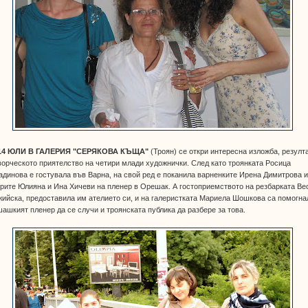
14 ЮЛИ В ГАЛЕРИЯ "СЕРЯКОВА КЪЩА"
(Троян) се откри интересна изложба, резулт
ворческото приятелство на четири млади художнички. След като троянката Росица
динова е гостувала във Варна, на свой ред е поканила варненките Ирена Димитрова 
рите Юлияна и Ина Хичеви на пленер в Орешак. А гостоприемството на резбарката Ве
ийска, предоставила им ателието си, и на галеристката Мариела Шошкова са помогна
ашкият пленер да се случи и троянската публика да разбере за това.