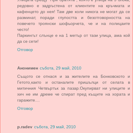
редовно е задръстена от клиентите на кръчмата и
кафенцето до нея! Там две коли никога не могат да се
разминат, поради глупостта и безотговорността на
повечето троянски шофьорчета, че и на полицаите
често!
Паркингът слънце е на 1 метър от тази улица, ама кой
да се сети!
Отговор
Анонимен
събота, 29 май, 2010
Същото се отнася и за жителите на Бонковското и
Гетото,както и останалите пришълци от селата в
митичния Четвъртък за пазар.Окупирват ни улиците и
хич не им дреме че спират пред къщите на хората и
гаражите....
Отговор
p.radev
събота, 29 май, 2010