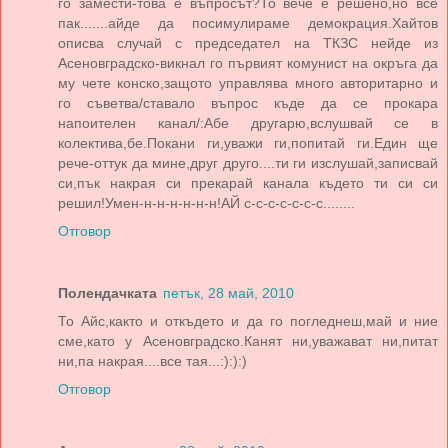
го замести-това е въпросът?То вече е решено,но все
пак.......айде да посимулираме демокрация.Хайтов
описва случай с председател на ТКЗС нейде из
Асеновградско-викнал го първият комунист на окръга да
му чете конско,защото управлява много авторитарно и
го съветва/ставало въпрос къде да се прокара
напоителен канал/:Абе другарю,вслушвай се в
колектива,бе.Покани ги,уважи ги,попитай ги.Един ще
рече-оттук да мине,друг друго....ти ги изслушай,записвай
си,пък накрая си прекарай канала където ти си си
решил!Умен-н-н-н-н-н-н!АЙ с-с-с-с-с-с-с........
Отговор
Полендачката
петък, 28 май, 2010
То Айс,както и откъдето и да го погледнеш,май и ние
сме,като у Асеновградско.Канят ни,уважават ни,питат
ни,па накрая....все тая...:):):)
Отговор