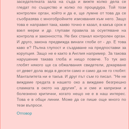
заседателната зала на съда и вижте колко дела се
гледат по същество и колко по процедура. Той този
контролен орган, който и да е, ще лумне от това да се
съобразява с многобройните изисквания към него. Защо
това е направил така, какво точно е казал, в какъв срок е
взел мерки и др. глупави правила за осуетяване на
контрола и законността. Не бих станал контролен орган.
И друго, закона предвижда винаги глоби от - до. Е това
каво е? Пълна глупост и създаване на предпоставки за
корупция. Защо не е както в Англия например. За такова
нарушение такава глоба и нищо повече. То тук ако
глобят някого ще са обжалвания свидетели, докарване
от девет дола вода в десети само и само да не го глобят.
Манталитета ни е такъв. И друг път съм го писал. "Не не
виждаме гредата в нашето око а виждаме безгрешно
сламката в окото на другия", а и сме и капризни и
болезнено критични, когато нещо не е в наш интерес.
Това е в общи линии. Може да се пише още много по
тези въпроси.
Отговор