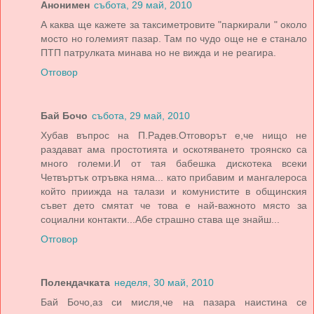
Анонимен
събота, 29 май, 2010
А каква ще кажете за таксиметровите "паркирали " около
мосто но големият пазар. Там по чудо още не е станало
ПТП патрулката минава но не вижда и не реагира.
Отговор
Бай Бочо
събота, 29 май, 2010
Хубав въпрос на П.Радев.Отговорът е,че нищо не
раздават ама простотията и оскотяването троянско са
много големи.И от тая бабешка дискотека всеки
Четвъртък отръвка няма... като прибавим и мангалероса
който приижда на талази и комунистите в общинския
съвет дето смятат че това е най-важното място за
социални контакти...Абе страшно става ще знайш...
Отговор
Полендачката
неделя, 30 май, 2010
Бай Бочо,аз си мисля,че на пазара наистина се