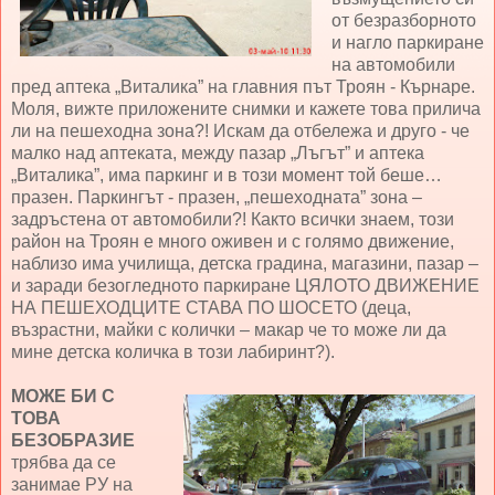
от безразборното
и нагло паркиране
на автомобили
пред аптека „Виталика” на главния път Троян - Кърнаре.
Моля, вижте приложените снимки и кажете това прилича
ли на пешеходна зона?! Искам да отбележа и друго - че
малко над аптеката, между пазар „Лъгът” и аптека
„Виталика”, има паркинг и в този момент той беше…
празен. Паркингът - празен, „пешеходната” зона –
задръстена от автомобили?! Както всички знаем, този
район на Троян е много оживен и с голямо движение,
наблизо има училища, детска градина, магазини, пазар –
и заради безогледното паркиране ЦЯЛОТО ДВИЖЕНИЕ
НА ПЕШЕХОДЦИТЕ СТАВА ПО ШОСЕТО (деца,
възрастни, майки с колички – макар че то може ли да
мине детска количка в този лабиринт?).
МОЖЕ БИ С
ТОВА
БЕЗОБРАЗИЕ
трябва да се
занимае РУ на