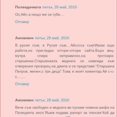
Полендачката
петък, 28 май, 2010
Ох,Айс-а нещо ми се губи....
Отговор
Анонимен
петък, 28 май, 2010
В русия съм, в Русия съм....Айсссса съм!Имам още
работа,но прегледах отгоре-отгоре сайта.Бърз виц-
мутра спира неправилно,на тротоара-
старшинка.Старшинката веднага се навежда към
отворения прозорец на джипа и се представя:"Старшина
Петров, женен,с три деца".Това е моят коментар.Ай с-с-
с........
Отговор
Анонимен
петък, 28 май, 2010
Вече съм свободен и веднага ви пускам новина-шефа на
Полицията инсп.Яшев подава рапорт за пенсия.Кой да