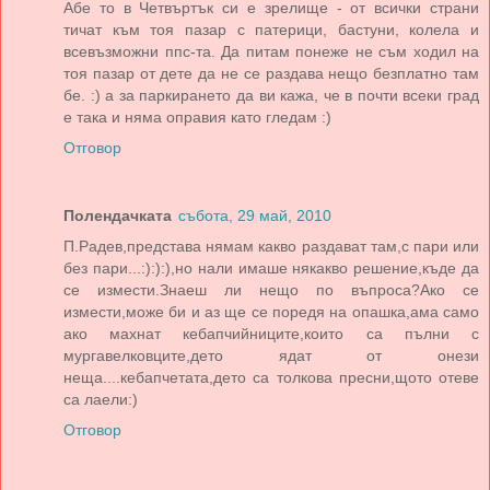
Абе то в Четвъртък си е зрелище - от всички страни
тичат към тоя пазар с патерици, бастуни, колела и
всевъзможни ппс-та. Да питам понеже не съм ходил на
тоя пазар от дете да не се раздава нещо безплатно там
бе. :) а за паркирането да ви кажа, че в почти всеки град
е така и няма оправия като гледам :)
Отговор
Полендачката
събота, 29 май, 2010
П.Радев,представа нямам какво раздават там,с пари или
без пари...:):):),но нали имаше някакво решение,къде да
се измести.Знаеш ли нещо по въпроса?Ако се
измести,може би и аз ще се поредя на опашка,ама само
ако махнат кебапчийниците,които са пълни с
мургавелковците,дето ядат от онези
неща....кебапчетата,дето са толкова пресни,щото отеве
са лаели:)
Отговор