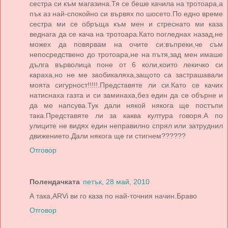
сестра си към магазина.Тя се беше качила на тротоара,а
пък аз най-спокойно си вървях по шосето.По едно време
сестра ми се обръща към мен и стреснато ми каза
веднага да се кача на тротоара.Като погледнах назад,не
можех да повярвам на очите си:въпреки,че съм
непосредствено до тротоара,не на пътя,зад мен имаше
дълга върволица поне от 6 коли,които лекичко си
караха,но не ме заобикаляха,защото са застрашавали
моята сигурност!!!!!.Представяте ли си.Като се качих
натиснаха газта и си заминаха,без един да се обърне и
да ме напсува.Тук дали някой някога ще постъпи
така.Представяте ли за каква култура говоря.А по
улиците не видях един неправилно спрял или затруднил
движението.Дали някога ще ги стигнем??????
Отговор
Полендачката
петък, 28 май, 2010
А така,ARVi ви го каза по най-точния начин.Браво
Отговор