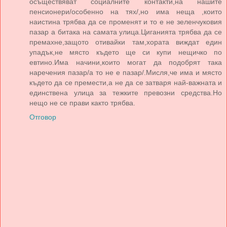
осъществяват социалните контакти,на нашите
пенсионери/особенно на тях/,но има неща ,които
наистина трябва да се променят и то е не зеленчуковия
пазар а битака на самата улица.Циганията трябва да се
премахне,защото отивайки там,хората виждат един
упадък,не място където ще си купи нещичко по
евтино.Има начини,които могат да подобрят така
наречения пазар/а то не е пазар/.Мисля,че има и място
където да се премести,а не да се затваря най-важната и
единствена улица за тежките превозни средства.Но
нещо не се прави както трябва.
Отговор