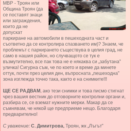
МВР - Троян или
Община Троян (да
се поставят знаци
или заграждения,
които да не
допускат
паркиране на автомобили в пешеходната част и
съответно да се контролира спазването им)? Знаем, че
проблемът с паркирането съществува в целия град, не
само в нашия район, но случващото се тук е
възмутително, все пак това не е някаква си „забутана”
уличка! Сигурна съм, че по което и време да минете
оттук, почти през целия ден, въпросната „пешеходна”
зона изглежда точно така, както е на снимките!!!
ЩЕ СЕ РАДВАМ
, ако тези снимки и това писмо стигнат
чрез вашия вестник до отговорните контролни органи и,
разбира се, се вземат нужните мерки. Макар да се
съмнявам, че някой ще предприеме нещо. Благодаря
предварително!
С уважение:
С. Димитрова,
Троян, жк „Лъгът”