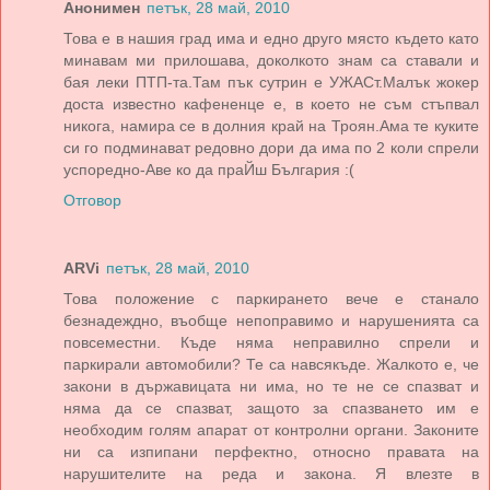
Анонимен
петък, 28 май, 2010
Това е в нашия град има и едно друго място където като
минавам ми прилошава, доколкото знам са ставали и
бая леки ПТП-та.Там пък сутрин е УЖАСт.Малък жокер
доста известно кафененце е, в което не съм стъпвал
никога, намира се в долния край на Троян.Ама те куките
си го подминават редовно дори да има по 2 коли спрели
успоредно-Аве ко да праЙш България :(
Отговор
ARVi
петък, 28 май, 2010
Това положение с паркирането вече е станало
безнадеждно, въобще непоправимо и нарушенията са
повсеместни. Къде няма неправилно спрели и
паркирали автомобили? Те са навсякъде. Жалкото е, че
закони в държавицата ни има, но те не се спазват и
няма да се спазват, защото за спазването им е
необходим голям апарат от контролни органи. Законите
ни са изпипани перфектно, относно правата на
нарушителите на реда и закона. Я влезте в