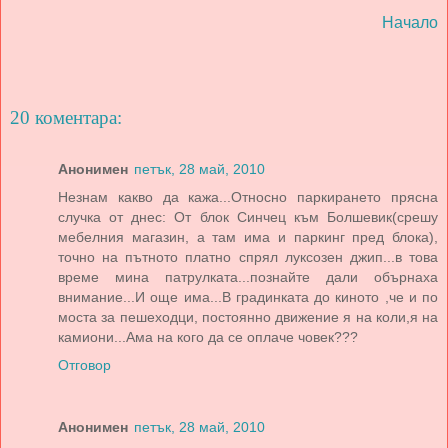
Начало
20 коментара:
Анонимен
петък, 28 май, 2010
Незнам какво да кажа...Относно паркирането прясна
случка от днес: От блок Синчец към Болшевик(срешу
мебелния магазин, а там има и паркинг пред блока),
точно на пътното платно спрял луксозен джип...в това
време мина патрулката...познайте дали обърнаха
внимание...И още има...В градинката до киното ,че и по
моста за пешеходци, постоянно движение я на коли,я на
камиони...Ама на кого да се оплаче човек???
Отговор
Анонимен
петък, 28 май, 2010