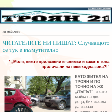
28 май 2010
ЧИТАТЕЛИТЕ НИ ПИШАТ: Случващото
се тук е възмутително
* „Моля, вижте приложените снимки и кажете това
прилича ли на пешеходна зона?!”
КАТО ЖИТЕЛ НА
ТРОЯН И ПО-
ТОЧНО НА ЖК
„ЛЪГЪТ”
, и като
майка на две
деца, бих искала
да изразя
възмущението си