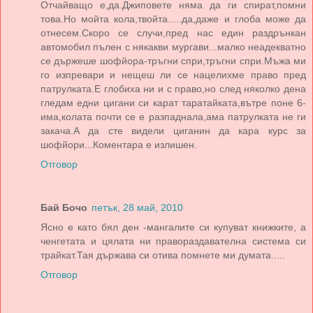
Отчайващо е,да.Джиповете няма да ги спират,помни
това.Но мойта кола,твойта.....да,даже и глоба може да
отнесем.Скоро се случи,пред нас един раздрънкан
автомобил пълен с някакви мургави...малко неадекватно
се държеше шофйора-тръгни спри,тръгни спри.Мъжа ми
го изпревари и нещеш ли се нацелихме право пред
патрулката.Е глобиха ни и с право,но след няколко дена
гледам едни цигани си карат таратайката,вътре поне 6-
има,колата почти се е разпаднала,ама патрулката не ги
закача.А да сте видели циганин да кара курс за
шофйори...Коментара е излишен.
Отговор
Бай Бочо
петък, 28 май, 2010
Ясно е като бял ден -мангалите си купуват книжките, а
ченгетата и цялата ни правораздавателна система си
трайкат.Тая държава си отива помнете ми думата.....
Отговор