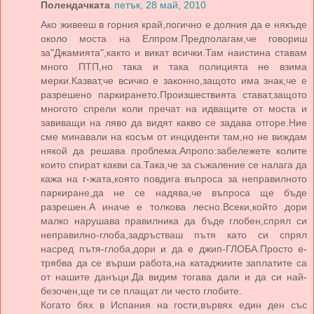
Полендачката
петък, 28 май, 2010
Ако живееш в горния край,логично е долния да е някъде
около моста на Елпром.Предполагам,че говориш
за"Джамията",както и викат всички.Там наистина ставам
много ПТП,но така и така полицията не взима
мерки.Казват,че всичко е законно,защото има знак,че е
разрешено паркирането.Произшествията стават,защото
многото спрели коли пречат на идващите от моста и
завиващи на ляво да видят какво се задава отгоре.Ние
сме минавали на косъм от инциденти там,но не виждам
някой да решава проблема.Апропо:забележете колите
които спират какви са.Така,че за съжаление се налага да
кажа на г-жата,която повдига въпроса за неправилното
паркиране,да не се надява,че въпроса ще бъде
разрешен.А иначе е толкова лесно.Всеки,който дори
малко нарушава правилника да бъде глобен,спрял си
неправилно-глоба,задръстваш пътя като си спрял
насред пътя-глоба,дори и да е джип-ГЛОБА.Просто е-
трябва да се върши работа,на катаджиите заплатите са
от нашите данъци.Да видим тогава дали и да си най-
безочен,ще ти се плащат ли често глобите.
Когато бях в Испания на гости,вървях един ден със