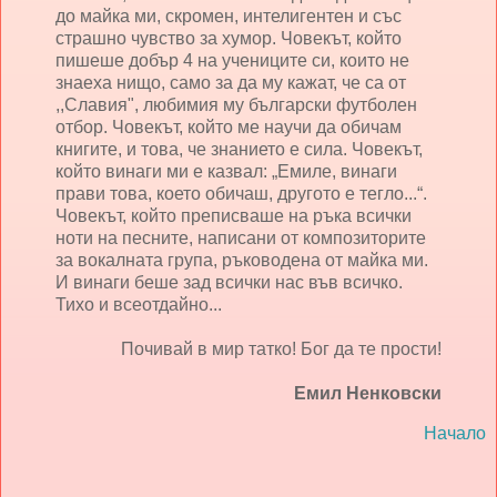
до майка ми, скромен, интелигентен и със
страшно чувство за хумор. Човекът, който
пишеше добър 4 на учениците си, които не
знаеха нищо, само за да му кажат, че са от
,,Славия", любимия му български футболен
отбор. Човекът, който ме научи да обичам
книгите, и това, че знанието е сила. Човекът,
който винаги ми е казвал: „Емиле, винаги
прави това, което обичаш, другото е тегло...“.
Човекът, който преписваше на ръка всички
ноти на песните, написани от композиторите
за вокалната група, ръководена от майка ми.
И винаги беше зад всички нас във всичко.
Тихо и всеотдайно...
Почивай в мир татко! Бог да те прости!
Емил Ненковски
Начало