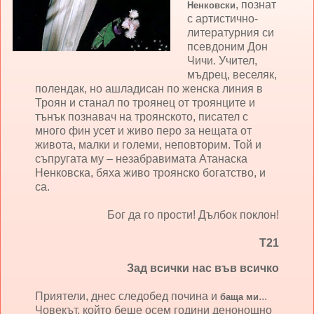
, познат
Ненковски
с артистично-
литературния си
псевдоним Дон
Чичи. Учител,
мъдрец, веселяк,
полендак, но ашладисан по женска линия в
Троян и станал по троянец от троянците и
тънък познавач на троянското, писател с
много фин усет и живо перо за нещата от
живота, малки и големи, неповторим. Той и
съпругата му – незабравимата Атанаска
Ненковска, бяха живо троянско богатство, и
са.
Бог да го прости! Дълбок поклон!
Т21
Зад всички нас във всичко
Приятели, днес следобед почина и
...
баща ми
Човекът, който беше осем години денонощно