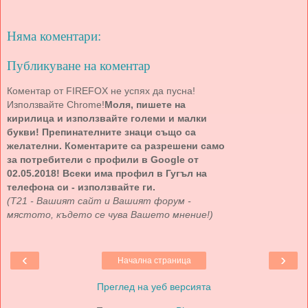
Няма коментари:
Публикуване на коментар
Коментар от FIREFOX не успях да пусна!
Използвайте Chrome!
Моля, пишете на
кирилица и използвайте големи и малки
букви! Препинателните знаци също са
желателни. Коментарите са разрешени само
за потребители с профили в Google от
02.05.2018! Всеки има профил в Гугъл на
телефона си - използвайте ги.
(Т21 - Вашият сайт и Вашият форум -
мястото, където се чува Вашето мнение!)
‹
›
Начална страница
Преглед на уеб версията