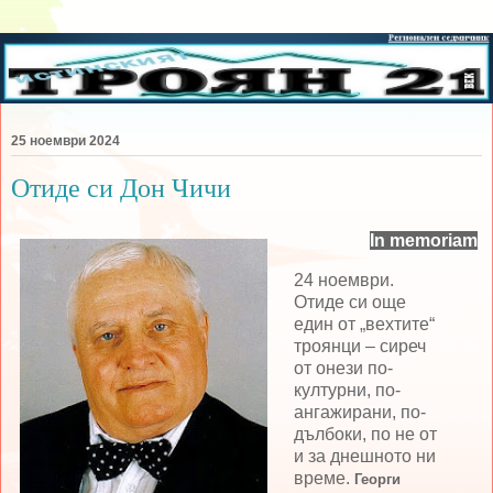
25 ноември 2024
Отиде си Дон Чичи
In memoriam
24 ноември.
Отиде си още
един от „вехтите“
троянци – сиреч
от онези по-
културни, по-
ангажирани, по-
дълбоки, по не от
и за днешното ни
време.
Георги