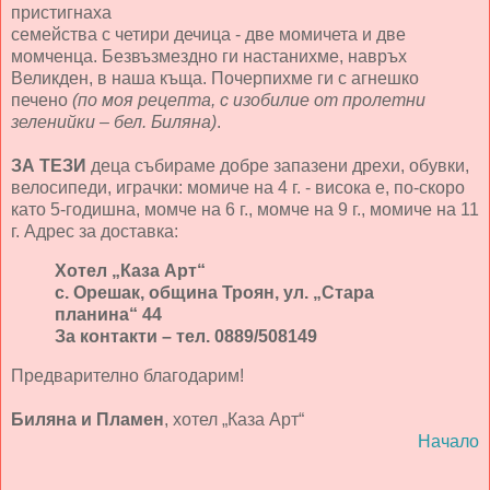
пристигнаха
семейства с четири дечица - две момичета и две
момченца. Безвъзмездно ги настанихме, навръх
Великден, в наша къща. Почерпихме ги с агнешко
печено
(по моя рецепта, с изобилие от пролетни
зеленийки – бел. Биляна)
.
ЗА ТЕЗИ
деца събираме добре запазени дрехи, обувки,
велосипеди, играчки: момиче на 4 г. - висока е, по-скоро
като 5-годишна, момче на 6 г., момче на 9 г., момиче на 11
г. Адрес за доставка:
Хотел „Каза Арт“
с. Орешак, община Троян, ул. „Стара
планина“ 44
За контакти – тел. 0889/508149
Предварително благодарим!
Биляна и Пламен
, хотел „Каза Арт“
Начало