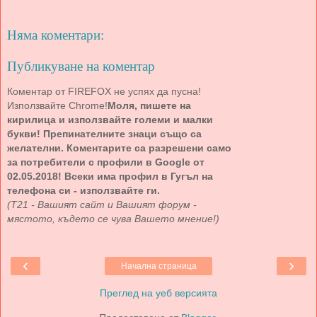
Няма коментари:
Публикуване на коментар
Коментар от FIREFOX не успях да пусна!
Използвайте Chrome!
Моля, пишете на
кирилица и използвайте големи и малки
букви! Препинателните знаци също са
желателни. Коментарите са разрешени само
за потребители с профили в Google от
02.05.2018! Всеки има профил в Гугъл на
телефона си - използвайте ги.
(Т21 - Вашият сайт и Вашият форум -
мястото, където се чува Вашето мнение!)
‹
›
Начална страница
Преглед на уеб версията