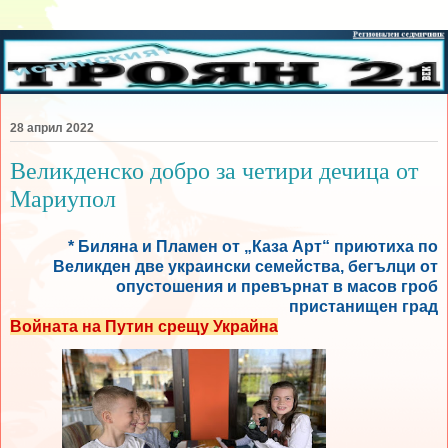
28 април 2022
Великденско добро за четири дечица от
Мариупол
* Биляна и Пламен от „Каза Арт“ приютиха по
Великден две украински семейства, бегълци от
опустошения и превърнат в масов гроб
пристанищен град
Войната на Путин срещу Украйна