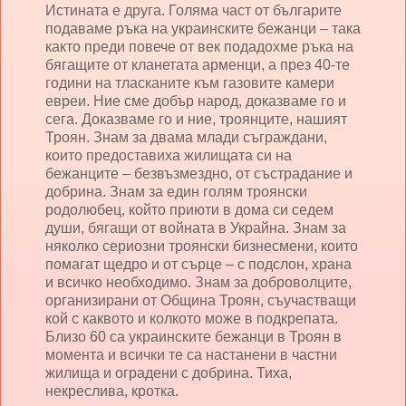
Истината е друга. Голяма част от българите
подаваме ръка на украинските бежанци – така
както преди повече от век подадохме ръка на
бягащите от кланетата арменци, а през 40-те
години на тласканите към газовите камери
евреи. Ние сме добър народ, доказваме го и
сега. Доказваме го и ние, троянците, нашият
Троян. Знам за двама млади съграждани,
които предоставиха жилищата си на
бежанците – безвъзмездно, от състрадание и
добрина. Знам за един голям троянски
родолюбец, който приюти в дома си седем
души, бягащи от войната в Украйна. Знам за
няколко сериозни троянски бизнесмени, които
помагат щедро и от сърце – с подслон, храна
и всичко необходимо. Знам за доброволците,
организирани от Община Троян, съучастващи
кой с каквото и колкото може в подкрепата.
Близо 60 са украинските бежанци в Троян в
момента и всички те са настанени в частни
жилища и оградени с добрина. Тиха,
некреслива, кротка.