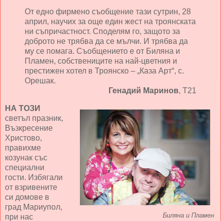
От едно фирмено съобщение тази сутрин, 28
април, научих за още един жест на троянската
ни съпричастност. Споделям го, защото за
доброто не трябва да се мълчи. И трябва да
му се помага. Съобщението е от Биляна и
Пламен, собствениците на най-цветния и
престижен хотел в Троянско – „Каза Арт“, с.
Орешак.
Генадий Маринов
, Т21
НА ТОЗИ
светъл празник,
Възкресение
Христово,
правихме
козунак със
специални
гости. Избягали
от взривените
си домове в
град Мариупол,
Биляна и Пламен
при нас