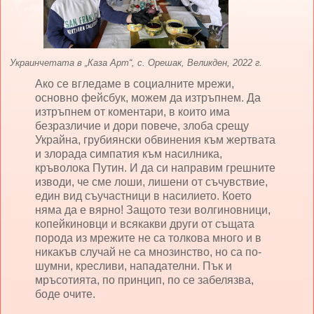
Украинчетата в „Каза Арт“, с. Орешак, Великден, 2022 г.
Ако се вгледаме в социалните мрежи,
основно фейсбук, можем да изтръпнем. Да
изтръпнем от коментари, в които има
безразличие и дори повече, злоба срещу
Украйна, грубиянски обвинения към жертвата
и злорада симпатия към насилника,
кръволока Путин. И да си направим грешните
изводи, че сме лоши, лишени от съчувствие,
един вид съучастници в насилието. Което
няма да е вярно! Защото тези волгиновници,
копейкиновци и всякакви други от същата
порода из мрежите не са толкова много и в
никакъв случай не са мнозинство, но са по-
шумни, кресливи, нападателни. Пък и
мръсотията, по принцип, по се забелязва,
боде очите.