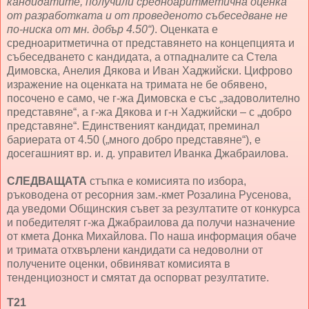
кандидатите, получили средноаритметична оценка
от разработката и от проведеното събеседване не
по-ниска от мн. добър 4.50“)
. Оценката е
средноаритметична от представянето на концепцията и
събеседването с кандидата, а отпадналите са Стела
Димовска, Анелия Дякова и Иван Хаджийски. Цифрово
изражение на оценката на тримата не бе обявено,
посочено е само, че г-жа Димовска е със „задоволително
представяне“, а г-жа Дякова и г-н Хаджийски – с „добро
представяне“. Единственият кандидат, преминал
бариерата от 4.50 („много добро представяне“), е
досегашният вр. и. д. управител Иванка Джабраилова.
СЛЕДВАЩАТА
стъпка е комисията по избора,
ръководена от ресорния зам.-кмет Розалина Русенова,
да уведоми Общинския съвет за резултатите от конкурса
и победителят г-жа Джабраилова да получи назначение
от кмета Донка Михайлова. По наша информация обаче
и тримата отхвърлени кандидати са недоволни от
получените оценки, обвиняват комисията в
тенденциозност и смятат да оспорват резултатите.
Т21