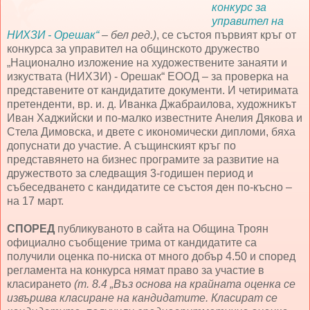
конкурс за
управител на
НИХЗИ - Орешак“
– бел ред.)
, се състоя първият кръг от
конкурса за управител на общинското дружество
„Национално изложение на художествените занаяти и
изкуствата (НИХЗИ) - Орешак“ ЕООД – за проверка на
представените от кандидатите документи. И четиримата
претенденти, вр. и. д. Иванка Джабраилова, художникът
Иван Хаджийски и по-малко известните Анелия Дякова и
Стела Димовска, и двете с икономически дипломи, бяха
допуснати до участие. А същинският кръг по
представянето на бизнес програмите за развитие на
дружеството за следващия 3-годишен период и
събеседването с кандидатите се състоя ден по-късно –
на 17 март.
СПОРЕД
публикуваното в сайта на Община Троян
официално съобщение трима от кандидатите са
получили оценка по-ниска от много добър 4.50 и според
регламента на конкурса нямат право за участие в
класирането
(т. 8.4 „Въз основа на крайната оценка се
извършва класиране на кандидатите. Класират се