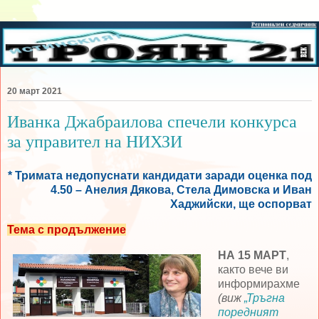
20 март 2021
Иванка Джабраилова спечели конкурса
за управител на НИХЗИ
* Тримата недопуснати кандидати заради оценка под
4.50 – Анелия Дякова, Стела Димовска и Иван
Хаджийски, ще оспорват
Тема с продължение
НА 15 МАРТ
,
както вече ви
информирахме
(виж
„Тръгна
поредният