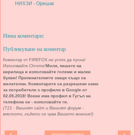
НИХЗИ - Орешак
Няма коментари:
Публикуване на коментар
Коментар от FIREFOX не успях да пусна!
Използвайте Chrome!
Моля, пишете на
кирилица и използвайте големи и малки
букви! Препинателните знаци също са
желателни. Коментарите са разрешени само
за потребители с профили в Google от
02.05.2018! Всеки има профил в Гугъл на
телефона си - използвайте ги.
(Т21 - Вашият сайт и Вашият форум -
мястото, където се чува Вашето мнение!)
‹
›
Начална страница