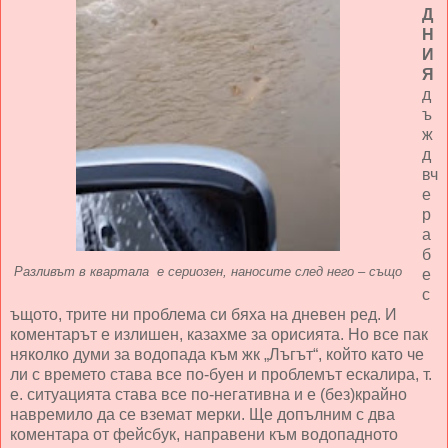
Д
Н
И
Я
д
ъ
ж
д
вч
е
р
а
б
Разливът в квартала е сериозен, наносите след него – също
е
с
ъщото, трите ни проблема си бяха на дневен ред. И
коментарът е излишен, казахме за орисията. Но все пак
няколко думи за водопада към жк „Лъгът“, който като че
ли с времето става все по-буен и проблемът ескалира, т.
е. ситуацията става все по-негативна и е (без)крайно
навремило да се вземат мерки. Ще допълним с два
коментара от фейсбук, направени към водопадното