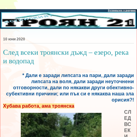
10 юни 2020
След всеки троянски дъжд – езеро, река
и водопад
* Дали е заради липсата на пари, дали заради
липсата на воля, дали заради неуточнени
отговорности, дали по някакви други обективно-
субективни причини; или пък си е някаква наша зла
орисия?!
Хубава работа, ама троянска
СЛ
ЕД
ВС
ЕК
И