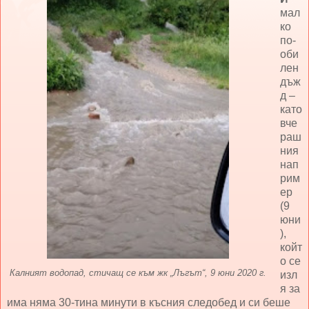
мал
ко
по-
оби
лен
дъж
д –
като
вче
раш
ния
нап
рим
ер
(9
юни
),
койт
о се
Калният водопад, стичащ се към
жк „Лъгът“, 9 юни 2020 г.
изл
я за
има няма 30-тина минути в късния следобед и си беше