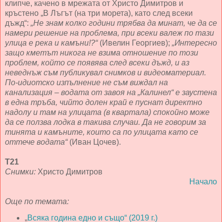
клипче, качено в мрежата от Христо Димитров и
кръстено „В Лъгът (на три морета), като след всеки
дъжд“:
„Не знам колко години трябва да минат, че да се
намери решение на проблема, при всеки валеж по тази
улица е река и камъни!?“
(Ивелин Георгиев);
„Интересно
защо кметът никога не взима отношение по този
проблем, който се появява след всеки дъжд, и аз
неведнъж съм публикувал снимков и видеоматериал.
По-идиотско изпълнение не съм виждал на
канализация – водата от завоя на „Калинел“ е заустена
в една тръба, чийто долен край е пуснат директно
надолу и там на улицата (в квартала) спокойно може
да се ползва лодка в такива случаи. Да не говорим за
тинята и камъните, които са по улицата като се
оттече водата“
(Иван Цочев).
Т21
Снимки:
Христо Димитров
Начало
Още по темата:
„
Всяка година едно и също“ (2019 г.)