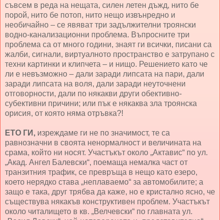
съвсем в реда на нещата, силен летен дъжд, нито бе
порой, нито бе потоп, нито нещо извънредно и
необичайно – се явяват три задължителни троянски
водно-канализационни проблема. Въпросните три
проблема са от много години, знаят ги всички, писани са
жалби, сигнали, виртуалното пространство е затрупано с
техни картинки и клипчета – и нищо. Решението като че
ли е невъзможно – дали заради липсата на пари, дали
заради липсата на воля, дали заради неуточнени
отговорности, дали по някакви други обективно-
субективни причини; или пък е някаква зла троянска
орисия, от която няма отръвка?!
ЕТО ГИ,
изреждаме ги не по значимост, те са
равнозначни в своята ненормалност и величината на
срама, който ни носят. Участъкът около „Актавис“ по ул.
„Акад. Ангел Балевски“, поемаща немалка част от
транзитния трафик, се превръща в нещо като езеро,
което нерядко става „неплаваемо“ за автомобилите; а
защо е така, друг трябва да каже, но е кристално ясно, че
съществува някакъв конструктивен проблем. Участъкът
около читалището в кв. „Велчевски“ по главната ул.