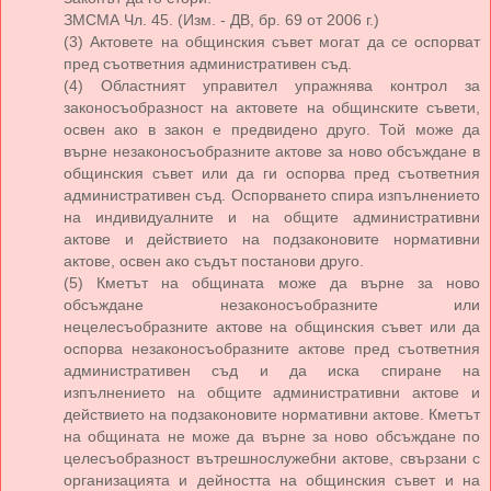
ЗМСМА Чл. 45. (Изм. - ДВ, бр. 69 от 2006 г.)
(3) Актовете на общинския съвет могат да се оспорват
пред съответния административен съд.
(4) Областният управител упражнява контрол за
законосъобразност на актовете на общинските съвети,
освен ако в закон е предвидено друго. Той може да
върне незаконосъобразните актове за ново обсъждане в
общинския съвет или да ги оспорва пред съответния
административен съд. Оспорването спира изпълнението
на индивидуалните и на общите административни
актове и действието на подзаконовите нормативни
актове, освен ако съдът постанови друго.
(5) Кметът на общината може да върне за ново
обсъждане незаконосъобразните или
нецелесъобразните актове на общинския съвет или да
оспорва незаконосъобразните актове пред съответния
административен съд и да иска спиране на
изпълнението на общите административни актове и
действието на подзаконовите нормативни актове. Кметът
на общината не може да върне за ново обсъждане по
целесъобразност вътрешнослужебни актове, свързани с
организацията и дейността на общинския съвет и на