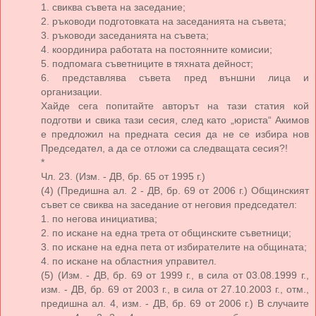
1. свиква съвета на заседание;
2. ръководи подготовката на заседанията на съвета;
3. ръководи заседанията на съвета;
4. координира работата на постоянните комисии;
5. подпомага съветниците в тяхната дейност;
6. представлява съвета пред външни лица и
организации.
Хайде сега попитайте авторът на тази статия кой
подготви и свика тази сесия, след като „юриста“ Акимов
е предложил на предната сесия да не се избира нов
Председател, а да се отложи са следващата сесия?!
*
Чл. 23. (Изм. - ДВ, бр. 65 от 1995 г.)
(4) (Предишна ал. 2 - ДВ, бр. 69 от 2006 г.) Общинският
съвет се свиква на заседание от неговия председател:
1. по негова инициатива;
2. по искане на една трета от общинските съветници;
3. по искане на една пета от избирателите на общината;
4. по искане на областния управител.
(5) (Изм. - ДВ, бр. 69 от 1999 г., в сила от 03.08.1999 г.,
изм. - ДВ, бр. 69 от 2003 г., в сила от 27.10.2003 г., отм.,
предишна ал. 4, изм. - ДВ, бр. 69 от 2006 г.) В случаите