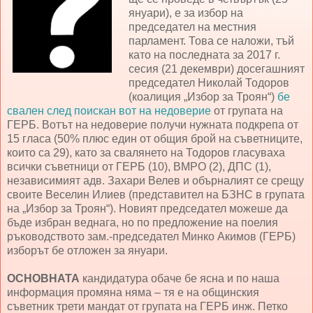
януари), е за избор на
председател на местния
парламент. Това се наложи, тъй
като на последната за 2017 г.
сесия (21 декември) досегашният
председател Николай Тодоров
(коалиция „Избор за Троян“)
бе
свален след поискан вот на недоверие
от групата на
ГЕРБ. Вотът на недоверие получи нужната подкрепа от
15 гласа (50% плюс един от общия брой на съветниците,
които са 29), като за свалянето на Тодоров гласуваха
всички съветници от ГЕРБ (10), ВМРО (2), ДПС (1),
независимият адв. Захари Велев и обърналият се срещу
своите Веселин Илиев (представител на БЗНС в групата
на „Избор за Троян“). Новият председател можеше да
бъде избран веднага, но по предложение на поелия
ръководството зам.-председател Минко Акимов (ГЕРБ)
изборът бе отложен за януари.
ОСНОВНАТА
кандидатура обаче бе ясна и по наша
информация промяна няма – тя е на общинския
съветник трети мандат от групата на ГЕРБ инж. Петко