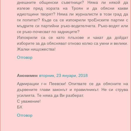
днешните общински съветници? Няма ли някой да
излезе пред хората на Троян и да обясни какви
идиотщини творят? Няма ли журналисти в този град да
ги попитат? Къде са се изпокрили троЕнските партии с
мъдрите си партийни ръко-водителчета. Ръко-водят или
се ръко-почесват по задниците?
Изпокрили са се като плъхове и чакат да дойдат
изборите за да обясняват отново колко са умни и велики.
Жалки нищожества!
Отговор
Анонимен
вторник, 23 януари, 2018
Адмирации г-н Пеевски! Опитвате се да обясните на
дървените глави законът и правилникът. Не си струва
усилията. Те няма да Ви разберат.
С уважение!
БХ
Отговор