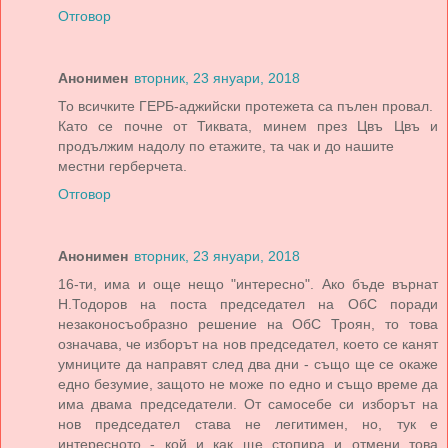
Отговор
Анонимен
вторник, 23 януари, 2018
То всичките ГЕРБ-аджийски протежета са пълен провал.
Като се почне от Тиквата, минем през Цвъ Цвъ и
продължим надолу по етажите, та чак и до нашите
местни герберчета.
Отговор
Анонимен
вторник, 23 януари, 2018
16-ти, има и още нещо "интересно". Ако бъде върнат
Н.Тодоров на поста председател на ОбС поради
незаконосъобразно решение на ОбС Троян, то това
означава, че изборът на нов председател, което се канят
умниците да направят след два дни - също ще се окаже
едно безумие, защото не може по едно и също време да
има двама председатели. От самосебе си изборът на
нов председател става не легитимен, но, тук е
интересното - кой и как ще стопира и отмени това