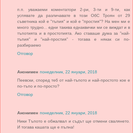
п.п. уважаеми коментатори 2-ри, 3-ти и 9-ти, как
успявате да различавате в този ОбС Троян от 29
съветника кой е "тъпия" и кой е "простия"? На мен ми е
много трудно... едни такива еднаквички ми се виждат и в
тъпотията и в простотията. Ако ставаше дума за "най-
тъпия" и "най-простия" - тогава е някак си по-
разбираемо
Отговор
Анонимен
понеделник, 22 януари, 2018
Пеевски, според теб от най-тъпото и най-простото кое е
по-тъпо и по-просто?
Отговор
Анонимен
понеделник, 22 януари, 2018
Ники Тъпото е обжалвал и съдът ще отмени свалянето.
И тогава кашата ще е пълна!