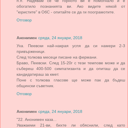
п.п. Надявам се че горното ви е помогнало и е
обогатило познанията ви. Ако видите някой от
"юристите" в ОбС - опитайте се да ги поограмотите.
Отговор
Анонимен
сряда, 24 януари, 2018
Уха. Пеевски най-накрая успя да си намери 2-3
привърженици.
След толкова месеци писане на фермани.
Браво, Пеевски. След 15-20г с тези темпове може и да
събереш 400-500 симпатизанта и да опиташ да се
кандидатираш за кмет.
Поне с толкова гласове ще може пак да бъдеш
общински съветник.
Отговор
Анонимен
сряда, 24 януари, 2018
"22. Анонимен каза...
Уважаеми 21-ви, бихте ли обяснили, след като