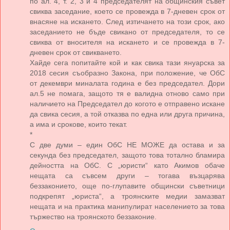
по ал. 4, т. 2, 3 и 4 председателят на общинския съвет
свиква заседание, което се провежда в 7-дневен срок от
внасяне на искането. След изтичането на този срок, ако
заседанието не бъде свикано от председателя, то се
свиква от вносителя на искането и се провежда в 7-
дневен срок от свикването.
Хайде сега попитайте кой и как свика тази януарска за
2018 сесия съобразно Закона, при положение, че ОбС
от декември миналата година е без председател. Дори
ал.5 не помага, защото тя е валидна отново само при
наличието на Председател до когото е отправено искане
да свика сесия, а той отказва по една или друга причина,
а има и срокове, които текат.
*
С две думи – един ОбС НЕ МОЖЕ да остава и за
секунда без председател, защото това тотално бламира
дейността на ОбС. С „юристи“ като Акимов обаче
нещата са съвсем други – тогава възцарява
беззаконието, още по-глупавите общински съветници
подкрепят „юриста“, а троянските медии замазват
нещата и на практика манипулират населението за това
тържество на троянското беззаконие.