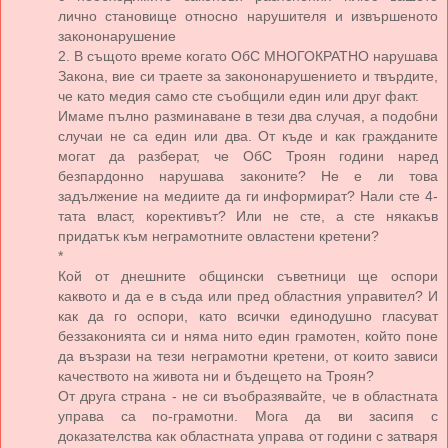
лично становище относно нарушителя и извършеното
закононарушение
2. В същото време когато ОбС МНОГОКРАТНО нарушава
Закона, вие си траете за закононарушението и твърдите,
че като медия само сте съобщили един или друг факт.
Имаме пълно разминаване в тези два случая, а подобни
случаи не са един или два. От къде и как гражданите
могат да разберат, че ОбС Троян години наред
безпардонно нарушава законите? Не е ли това
задължение на медиите да ги информират? Нали сте 4-
тата власт, корективът? Или не сте, а сте някакъв
придатък към неграмотните овластени кретени?
*
Кой от днешните общински съветници ще оспори
каквото и да е в съда или пред областния управител? И
как да го оспори, като всички единодушно гласуват
беззаконията си и няма нито един грамотен, който поне
да възрази на тези неграмотни кретени, от които зависи
качеството на живота ни и бъдещето на Троян?
От друга страна - не си въобразявайте, че в областната
управа са по-грамотни. Мога да ви засипя с
доказателства как областната управа от години с затваря