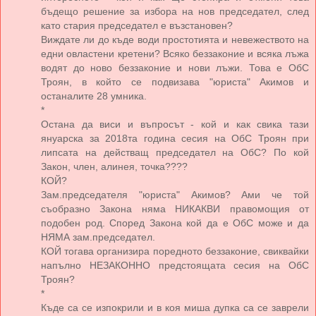
бъдещо решение за избора на нов председател, след
като стария председател е възстановен?
Виждате ли до къде води простотията и невежеството на
едни овластени кретени? Всяко беззаконие и всяка лъжа
водят до ново беззаконие и нови лъжи. Това е ОбС
Троян, в който се подвизава "юриста" Акимов и
останалите 28 умника.
*
Остана да виси и въпросът - кой и как свика тази
януарска за 2018та година сесия на ОбС Троян при
липсата на действащ председател на ОбС? По кой
Закон, член, алинея, точка????
КОЙ?
Зам.председателя "юриста" Акимов? Ами че той
съобразно Закона няма НИКАКВИ правомощия от
подобен род. Според Закона кой да е ОбС може и да
НЯМА зам.председател.
КОЙ тогава организира поредното беззаконие, свиквайки
напълно НЕЗАКОННО предстоящата сесия на ОбС
Троян?
*
Къде са се изпокрили и в коя миша дупка са се заврели