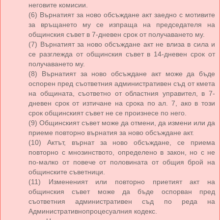
неговите комисии.
(6) Върнатият за ново обсъждане акт заедно с мотивите
за връщането му се изпраща на председателя на
общинския съвет в 7-дневен срок от получаването му.
(7) Върнатият за ново обсъждане акт не влиза в сила и
се разглежда от общинския съвет в 14-дневен срок от
получаването му.
(8) Върнатият за ново обсъждане акт може да бъде
оспорен пред съответния административен съд от кмета
на общината, съответно от областния управител, в 7-
дневен срок от изтичане на срока по ал. 7, ако в този
срок общинският съвет не се произнесе по него.
(9) Общинският съвет може да отмени, да измени или да
приеме повторно върнатия за ново обсъждане акт.
(10) Актът, върнат за ново обсъждане, се приема
повторно с мнозинството, определено в закон, но с не
по-малко от повече от половината от общия брой на
общинските съветници.
(11) Измененият или повторно приетият акт на
общинския съвет може да бъде оспорван пред
съответния административен съд по реда на
Административнопроцесуалния кодекс.