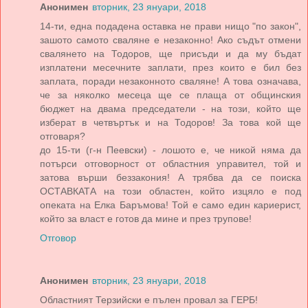
Анонимен
вторник, 23 януари, 2018
14-ти, една подадена оставка не прави нищо "по закон",
зашото самото сваляне е незаконно! Ако съдът отмени
свалянето на Тодоров, ще присъди и да му бъдат
изплатени месечните заплати, през които е бил без
заплата, поради незаконното сваляне! А това означава,
че за няколко месеца ще се плаща от общинския
бюджет на двама председатели - на този, който ще
изберат в четвъртък и на Тодоров! За това кой ще
отговаря?
до 15-ти (г-н Пеевски) - лошото е, че никой няма да
потърси отговорност от областния управител, той и
затова върши беззакония! А трябва да се поиска
ОСТАВКАТА на този областен, който изцяло е под
опеката на Елка Баръмова! Той е само един кариерист,
който за власт е готов да мине и през трупове!
Отговор
Анонимен
вторник, 23 януари, 2018
Областният Терзийски е пълен провал за ГЕРБ!