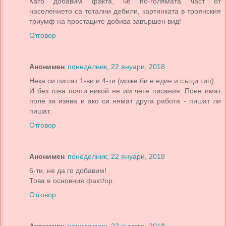
Като добавим факта, че по-голямата част от
населението са тотални дебили, картинката в троянския
триумф на простаците добива завършен вид!
Отговор
Анонимен
понеделник, 22 януари, 2018
Нека си пишат 1-ви и 4-ти (може би е един и същи тип).
И без това почти никой не им чете писания. Поне имат
поле за изява и ако си нямат друга работа - пишат ли
пишат.
Отговор
Анонимен
понеделник, 22 януари, 2018
6-ти, не да го добавим!
Това е основния факт/ор.
Отговор