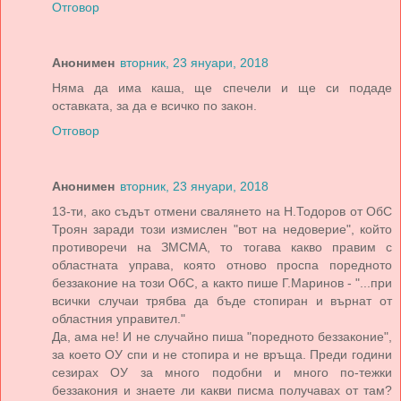
Отговор
Анонимен
вторник, 23 януари, 2018
Няма да има каша, ще спечели и ще си подаде
оставката, за да е всичко по закон.
Отговор
Анонимен
вторник, 23 януари, 2018
13-ти, ако съдът отмени свалянето на Н.Тодоров от ОбС
Троян заради този измислен "вот на недоверие", който
противоречи на ЗМСМА, то тогава какво правим с
областната управа, която отново проспа поредното
беззаконие на този ОбС, а както пише Г.Маринов - "...при
всички случаи трябва да бъде стопиран и върнат от
областния управител."
Да, ама не! И не случайно пиша "поредното беззаконие",
за което ОУ спи и не стопира и не връща. Преди години
сезирах ОУ за много подобни и много по-тежки
беззакония и знаете ли какви писма получавах от там?