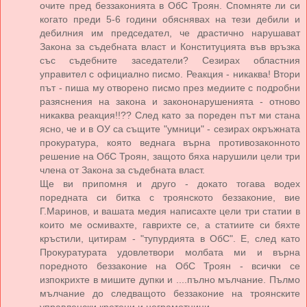
очите пред беззаконията в ОбС Троян. Спомняте ли си
когато преди 5-6 години обяснявах на тези дебили и
дебилния им председател, че драстично нарушават
Закона за съдебната власт и Конституцията във връзка
със съдебните заседатели? Сезирах областния
управител с официално писмо. Реакция - никаква! Втори
път - пиша му отворено писмо през медиите с подробни
разяснения на закона и закононарушенията - отново
никаква реакция!!?? След като за пореден път ми стана
ясно, че и в ОУ са същите "умници" - сезирах окръжната
прокуратура, която веднага върна противозаконното
решение на ОбС Троян, защото бяха нарушили цели три
члена от Закона за съдебната власт.
Ще ви припомня и друго - докато тогава водех
поредната си битка с троянското беззаконие, вие
Г.Маринов, и вашата медия написахте цели три статии в
които ме осмивахте, гаврихте се, а статиите си бяхте
кръстили, цитирам - "тупурдията в ОбС". Е, след като
Прокуратурата удовлетвори молбата ми и върна
поредното беззаконие на ОбС Троян - всички се
изпокрихте в мишите дупки и ....пълно мълчание. Пълмо
мълчание до следващото беззаконие на троянските