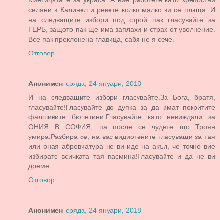
селяни в Калинел и ревете колко малко ви се плаща. И
на следващите избори под строй пак гласувайте за
ГЕРБ, защото пак ще има заплахи и страх от уволнение.
Все пак преклонена главица, сабя не я сече.
Отговор
Анонимен
сряда, 24 януари, 2018
И на следващите избори гласувайте.За Бога, братя,
гласувайте!Гласувайте до дупка за да имат покритите
фалшивите бюлетини.Гласувайте като невиждали за
ОНИЯ В СОФИЯ, па после се чудете що Троян
умира.Разбира се, на вас видиотените гласуващи за тая
или оная абревиатура не ви иде на акъл, че точно вие
избирате всичката тая пасмина!Гласувайте и да не ви
дреме.
Отговор
Анонимен
сряда, 24 януари, 2018