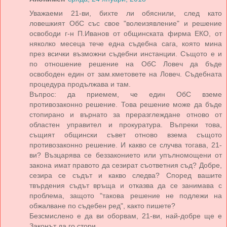
Уважаеми 21-ви, бихте ли обяснили, след като
ловешкият ОбС със свое "волеизявление" и решение
освободи г-н П.Иванов от общинската фирма ЕКО, от
няколко месеца тече една съдебна сага, която мина
през всички възможни съдебни инстанции. Същото е и
по отношение решение на ОбС Ловеч да бъде
освободен един от зам.кметовете на Ловеч. Съдебната
процедура продължава и там.
Въпрос: да приемем, че един ОбС вземе
противозаконно решение. Това решение може да бъде
стопирано и върнато за преразглеждане отново от
областен управител и прокуратура. Въпреки това,
същият общински съвет отново взема същото
противозаконно решение. И какво се случва тогава, 21-
ви? Възцарява се беззаконието или упълномощени от
закона имат правото да сезират съответния съд? Добре,
сезира се съдът и какво следва? Според вашите
твърдения съдът връща и отказва да се занимава с
проблема, защото "такова решение не подлежи на
обжалване по съдебен ред", както пишете?
Безсмислено е да ви оборвам, 21-ви, най-добре ще е
Законът да го стори.