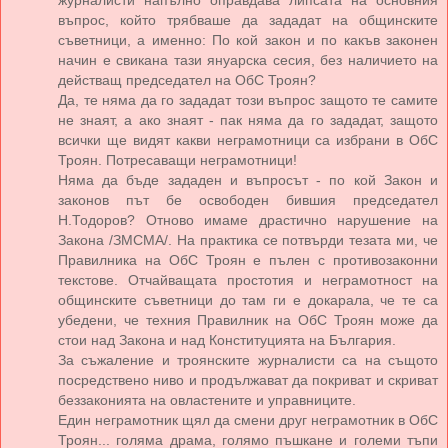
журналисти напълно оправдава липсата на основния
въпрос, който трябваше да зададат на общинските
съветници, а именно: По кой закон и по какъв законен
начин е свикана тази януарска сесия, без наличието на
действащ председател на ОбС Троян?
Да, те няма да го зададат този въпрос защото те самите
не знаят, а ако знаят - пак няма да го зададат, защото
всички ще видят какви неграмотници са избрани в ОбС
Троян. Потресаващи неграмотници!
Няма да бъде зададен и въпросът - по кой Закон и
законов път бе освободен бившия председател
Н.Тодоров? Отново имаме драстично нарушение на
Закона /ЗМСМА/. На практика се потвърди тезата ми, че
Правилника на ОбС Троян е пълен с противозаконни
текстове. Отчайващата простотия и неграмотност на
общинските съветници до там ги е докарала, че те са
убедени, че техния Правилник на ОбС Троян може да
стои над Закона и над Конституцията на България.
За съжаление и троянските журналисти са на същото
посредствено ниво и продължават да покриват и скриват
беззаконията на овластените и управниците.
Един неграмотник щял да смени друг неграмотник в ОбС
Троян... голяма драма, голямо пъшкане и големи тъпи