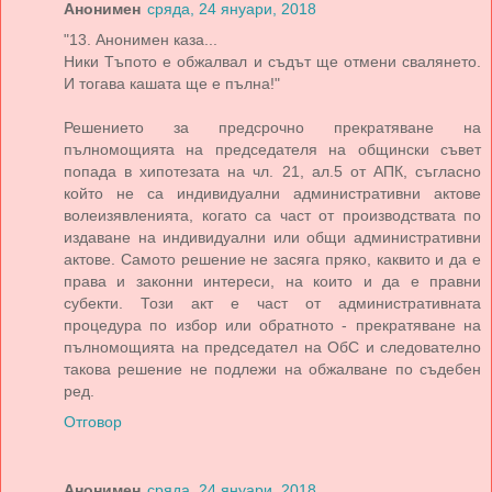
Анонимен
сряда, 24 януари, 2018
"13. Анонимен каза...
Ники Тъпото е обжалвал и съдът ще отмени свалянето.
И тогава кашата ще е пълна!"
Решението за предсрочно прекратяване на
пълномощията на председателя на общински съвет
попада в хипотезата на чл. 21, ал.5 от АПК, съгласно
който не са индивидуални административни актове
волеизявленията, когато са част от производствата по
издаване на индивидуални или общи административни
актове. Самото решение не засяга пряко, каквито и да е
права и законни интереси, на които и да е правни
субекти. Този акт е част от административната
процедура по избор или обратното - прекратяване на
пълномощията на председател на ОбС и следователно
такова решение не подлежи на обжалване по съдебен
ред.
Отговор
Анонимен
сряда, 24 януари, 2018