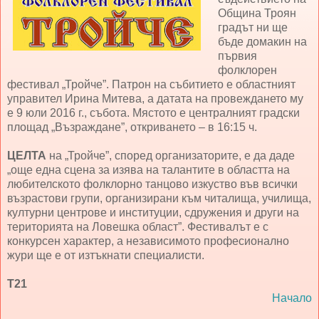
Община Троян
градът ни ще
бъде домакин на
първия
фолклорен
фестивал „Тройче”. Патрон на събитието е областният
управител Ирина Митева, а датата на провеждането му
е 9 юли 2016 г., събота. Мястото е централният градски
площад „Възраждане”, откриването – в 16:15 ч.
ЦЕЛТА
на „Тройче”, според организаторите, е да даде
„още една сцена за изява на талантите в областта на
любителското фолклорно танцово изкуство във всички
възрастови групи, организирани към читалища, училища,
културни центрове и институции, сдружения и други на
територията на Ловешка област”. Фестивалът е с
конкурсен характер, а независимото професионално
жури ще е от изтъкнати специалисти.
Т21
Начало