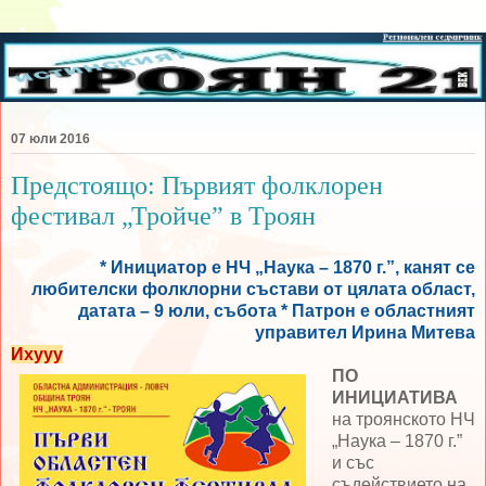
07 юли 2016
Предстоящо: Първият фолклорен
фестивал „Тройче” в Троян
* Инициатор е НЧ „Наука – 1870 г.”, канят се
любителски фолклорни състави от цялата област,
датата – 9 юли, събота * Патрон е областният
управител Ирина Митева
Ихууу
ПО
ИНИЦИАТИВА
на троянското НЧ
„Наука – 1870 г.”
и със
съдействието на