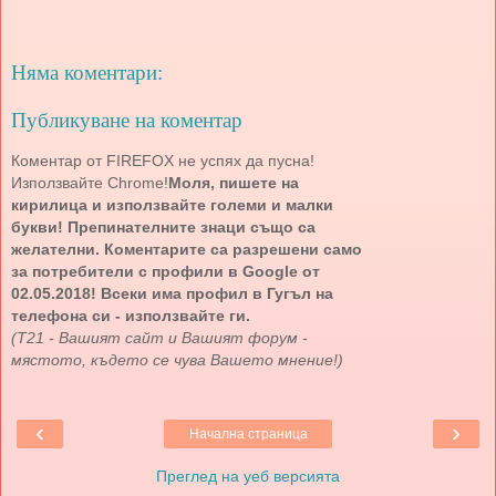
Няма коментари:
Публикуване на коментар
Коментар от FIREFOX не успях да пусна!
Използвайте Chrome!
Моля, пишете на
кирилица и използвайте големи и малки
букви! Препинателните знаци също са
желателни. Коментарите са разрешени само
за потребители с профили в Google от
02.05.2018! Всеки има профил в Гугъл на
телефона си - използвайте ги.
(Т21 - Вашият сайт и Вашият форум -
мястото, където се чува Вашето мнение!)
‹
›
Начална страница
Преглед на уеб версията