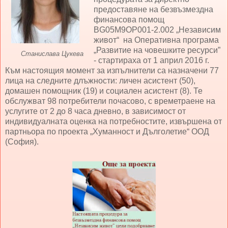
предоставяне на безвъзмездна
финансова помощ
BG05M9OP001-2.002 „Независим
живот“ на Оперативна програма
„Развитие на човешките ресурси”
Станислава Цукева
- стартираха от 1 април 2016 г.
Към настоящия момент за изпълнители са назначени 77
лица на следните длъжности: личен асистент (50),
домашен помощник (19) и социален асистент (8). Те
обслужват 98 потребители почасово, с времетраене на
услугите от 2 до 8 часа дневно, в зависимост от
индивидуалната оценка на потребностите, извършена от
партньора по проекта „Хуманност и Дълголетие“ ООД
(София).