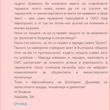
където буквално бе изписано името на софийските
тарикати, които няма начин да не са слугите на
тарикатите от министерството и които ни заявяват в прав
текст – вие само приемете /грасувайте в ОбС/ този
европроект, а от тук на сетне ние всичко си поемаме и
всичко вършим.
Нали се сещате, че не го правят защото са се загрижили
за троянските бедняци и несретници?
Нали сте наясно, че не го правят и заради самия Троян?
Просто са намерили поредния кмет в българска община
/или са им го препоръчали/, където нещата стават като
по учебник – Народа измамен и окраден, кметовете и
ОбС рапортуват за големите успехи в усвояването, а
тарикатите лапат голямата печалба, като не забравят
комисионните за общинските и министерските
началници.
Това е европейската ни България. Държава на
овластените крадци, мошеници и демагози!
И.Пеевски
Adelaida, SA
Отговор