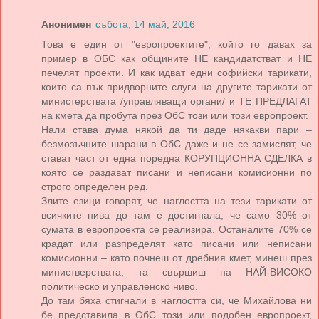
Анонимен
събота, 14 май, 2016
Това е един от "европроектите", който го давах за
пример в ОБС как общините НЕ кандидатстват и НЕ
печелят проекти. И как идват едни софийски тарикати,
които са пък придворните слуги на другите тарикати от
министерствата /управляващи органи/ и ТЕ ПРЕДЛАГАТ
на кмета да пробута през ОбС този или този европроект.
Нали става дума някой да ти даде някакви пари –
безмозъчните шарани в ОбС даже и не се замислят, че
стават част от една поредна КОРУПЦИОННА СДЕЛКА в
която се раздават писани и неписани комисионни по
строго определен ред.
Злите езици говорят, че наглостта на тези тарикати от
всичките нива до там е достигнала, че само 30% от
сумата в европроекта се реализира. Останалите 70% се
крадат или разпределят като писани или неписани
комисионни – като почнеш от дребния кмет, минеш през
министверствата, та свършиш на НАЙ-ВИСОКО
политическо и управленско ниво.
До там бяха стигнали в наглостта си, че Михайлова ни
бе представила в ОбС този или подобен европроект,