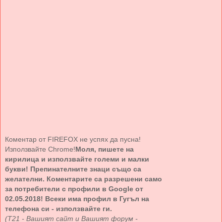
Коментар от FIREFOX не успях да пусна!
Използвайте Chrome!
Моля, пишете на
кирилица и използвайте големи и малки
букви! Препинателните знаци също са
желателни. Коментарите са разрешени само
за потребители с профили в Google от
02.05.2018! Всеки има профил в Гугъл на
телефона си - използвайте ги.
(Т21 - Вашият сайт и Вашият форум -