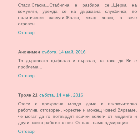
Стаси,Стаска...Стабилна е разбира се...Щерка на
комуняги, урежда се на държавна службичка, по
политически заслуги.Жалко, млад човек, а вече
отровен...
Отговор
Анонимен
събота, 14 май, 2016
То държавата цъфнала и вързала, та това да Ви е
проблема...
Отговор
Троян 21
събота, 14 май, 2016
Стаси е прекрасна млада дама и изключително
работлив, отговорен, коректен и можещ човек! Вярваме,
че могат да го потвърдят всички колеги от медиите и
други, които работят с нея. От нас - само адмирации.
Отговор