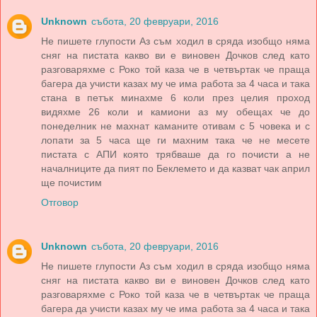
Unknown
събота, 20 февруари, 2016
Не пишете глупости Аз съм ходил в сряда изобщо няма
сняг на пистата какво ви е виновен Дочков след като
разговаряхме с Роко той каза че в четвъртак че праща
багера да учисти казах му че има работа за 4 часа и така
стана в петък минахме 6 коли през целия проход
видяхме 26 коли и камиони аз му обещах че до
понеделник не махнат каманите отивам с 5 човека и с
лопати за 5 часа ще ги махним така че не месете
пистата с АПИ която трябваше да го почисти а не
началниците да пият по Беклемето и да казват чак април
ще почистим
Отговор
Unknown
събота, 20 февруари, 2016
Не пишете глупости Аз съм ходил в сряда изобщо няма
сняг на пистата какво ви е виновен Дочков след като
разговаряхме с Роко той каза че в четвъртак че праща
багера да учисти казах му че има работа за 4 часа и така