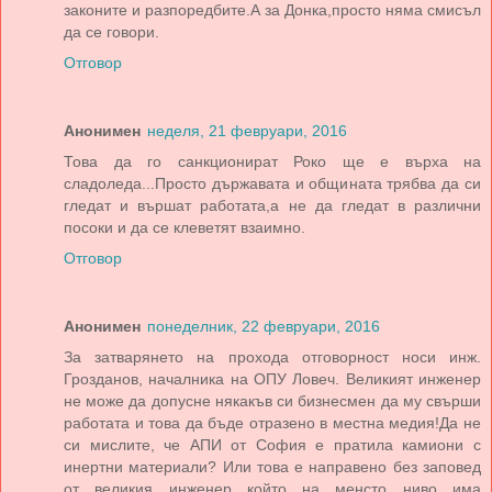
законите и разпоредбите.А за Донка,просто няма смисъл
да се говори.
Отговор
Анонимен
неделя, 21 февруари, 2016
Това да го санкционират Роко ще е върха на
сладоледа...Просто държавата и общината трябва да си
гледат и вършат работата,а не да гледат в различни
посоки и да се клеветят взаимно.
Отговор
Анонимен
понеделник, 22 февруари, 2016
За затварянето на прохода отговорност носи инж.
Грозданов, началника на ОПУ Ловеч. Великият инженер
не може да допусне някакъв си бизнесмен да му свърши
работата и това да бъде отразено в местна медия!Да не
си мислите, че АПИ от София е пратила камиони с
инертни материали? Или това е направено без заповед
от великия инженер който на менсто ниво има