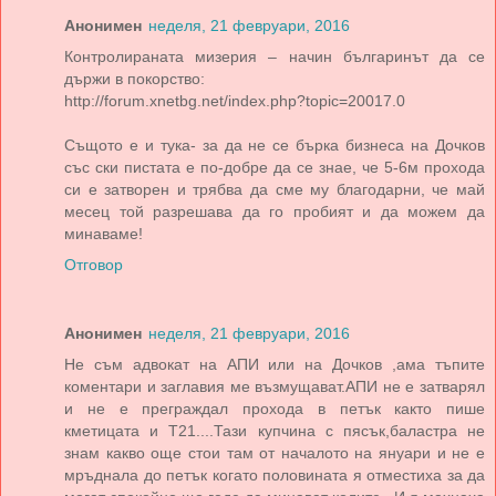
Анонимен
неделя, 21 февруари, 2016
Контролираната мизерия – начин българинът да се
държи в покорство:
http://forum.xnetbg.net/index.php?topic=20017.0
Същото е и тука- за да не се бърка бизнеса на Дочков
със ски пистата е по-добре да се знае, че 5-6м прохода
си е затворен и трябва да сме му благодарни, че май
месец той разрешава да го пробият и да можем да
минаваме!
Отговор
Анонимен
неделя, 21 февруари, 2016
Не съм адвокат на АПИ или на Дочков ,ама тъпите
коментари и заглавия ме възмущават.АПИ не е затварял
и не е преграждал прохода в петък както пише
кметицата и Т21....Тази купчина с пясък,баластра не
знам какво още стои там от началото на януари и не е
мръднала до петък когато половината я отместиха за да