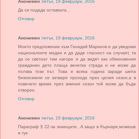
Анонимен
петък, 19 февруари, 2016
Да си подаде оставката...
Отговор
Анонимен
петък, 19 февруари, 2016
Моето предложение към Генадий Маринов е да уведоми
националните медии и да даде гласност на случаят, та
да се светнат там нагоре и да видят как обикновения
гражданин дето плаща венетка страда и не може да
ползва този път. Това е всяка година заради шепа
бизнесмени се затваря прохода през целия сезон,а в
повечето време през зимния сезон той може да бъде
отворен.
Отговор
Анонимен
петък, 19 февруари, 2016
Параграф § 22-за знаещите...А защо в Кърнаре,можеше
и тук