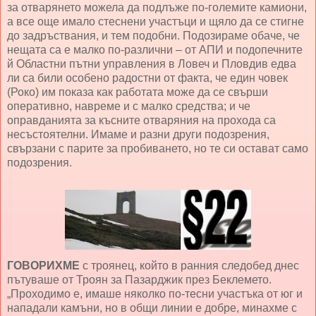
за отварянето можела да подлъже по-големите камиони,
а все още имало стеснени участъци и щяло да се стигне
до задръствания, и тем подобни. Подозираме обаче, че
нещата са е малко по-различни – от АПИ и подопечните
й Областни пътни управления в Ловеч и Пловдив едва
ли са били особено радостни от факта, че един човек
(Роко) им показа как работата може да се свърши
оперативно, навреме и с малко средства; и че
оправданията за късните отваряния на прохода са
несъстоятелни. Имаме и разни други подозрения,
свързани с парите за пробиването, но те си остават само
подозрения.
ГОВОРИХМЕ
с троянец, който в ранния следобед днес
пътуваше от Троян за Пазарджик през Беклемето.
„Проходимо е, имаше няколко по-тесни участъка от юг и
нападали камъни, но в общи линии е добре, минахме с