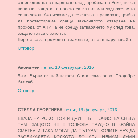
отношение на затварянето след пробива на Роко, не са
виновни, защото те просто са изпълнили задълженията
си по закон. Ако искаме да се спазват правилата, трябва
да протестираме срещу закъснялото отваряне на
прохода от АПИ, а не срещу затварянето му след това,
защото такъв е законът.
Борете се за променя на законите, а не ги нарушавайте!
Отговор
Анонимен
петък, 19 февруари, 2016
5-ти. Върви си най-накрая. Стига само рева. По-добре
без теб.
Отговор
СТЕЛЛА ГЕОРГИЕВА
петък, 19 февруари, 2016
ЕВАЛА НА РОКО ,ТОЙ И ДРУГ ПЪТ ПОЧИСТВА СНЕГА
ТАМ ,ЗАЩОТО НЕ Е ТОЛКОВА ТРУДНО В КРАЙНА
СМЕТКА И ТАКА МОГАТ ДА ПЪТУВАТ КОЛИТЕ БЕЗ ДА
ЗАОБИКАЛЯТ.А КОЛКОТО ДО АПИ НЯМАМ ДУМИ