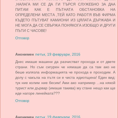
,НАЛАГА МИ СЕ ДА ГИ ТЪРСЯ СЛУЖЕБНО ЗА ДАА
ПИТАМ КАК Е ПЪТНАТА ОБСТАНОВКА НА
ОПРЕДЕЛЕНИ МЕСТА ,ТЕЙ КАТО РАБОТЯ ВЪВ ФИРМА
КЪДЕТО ПЪТУВАТ КАМИОНИ ИЗ ЦЯЛАТА ДЪРЖАВА И
НЕ МОГА ДА СЕ СВЪРЖА ПОНЯКОГА ИЗОБЩО И ДРУГИ
ПЪТИ С ЧАСОВЕ!
Отговор
Анонимен
петък, 19 февруари, 2016
Днес имаше машини да разчистват прохода и от двете
страни. Но съм сигурен че нямаше да са там ако не
беше излязла информацията че прохода е проходим. А
долу с чакъла на пътя си е чиста идиотщина! Един вид:
тук ние колим ние бесим! Ами ако например ...на някой
турист или дървар (имаше такива) му стане нещо как ще
иде нагоре линейката???
Отговор
Анонимен
петък, 19 февруари, 2016