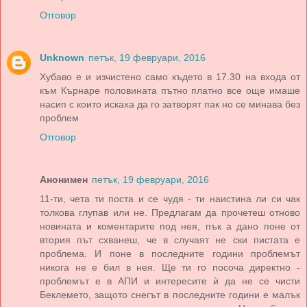
Отговор
Unknown
петък, 19 февруари, 2016
Хубаво е и изчистено само където в 17.30 на входа от
към Кърнаре половината пътно платно все още имаше
насип с които искаха да го затворят пак но се минава без
проблем
Отговор
Анонимен
петък, 19 февруари, 2016
11-ти, чета ти поста и се чудя - ти наистина ли си чак
толкова глупав или не. Предлагам да прочетеш отново
новината и коментарите под нея, пък а дано поне от
втория път схванеш, че в случаят не ски пистата е
проблема. И поне в последните години проблемът
никога не е бил в нея. Ще ти го посоча директно -
проблемът е в АПИ и интересите ѝ да не се чисти
Беклемето, защото снегът в последните години е малък