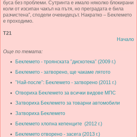
буса без проблеми. Сутринта е имало няколко блокирани
коли от изсипан чакъл на пътя, но преградата е била
разчистена”, сподели очевидецът. Накратко – Беклемето
е проходимо.
Т21
Начало
Още по темата:
Беклемето - троянската "дискотека" (2009 г.)
Беклемето - затворено, ще чакаме лятото
"Най-после": Беклемето - затворено (2011 г.)
Отвориха Беклемето за всички видове МПС
Затвориха Беклемето за товарни автомобили
Затвориха Беклемето
Беклемето хлопна кепенците (2012 г.)
Беклемето отворено - засега (2013 г.)