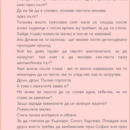
сняг през пътя?
Да не би да е сложен, понеже пистата минава
през пътя?
Толкова много пресован сняг нали се сещаш после
колко седмици с топло време му трябват, за да се стопи.
Хайде първо помисли малко и после се изказвай.
Ако Дочков не ги натиска - ще имаме почти целогодишно
проходим проход.
Кой му дава право да свалят мантинелите, за да
натрупат там сняг и да минава ски-писта през
автомобилен път?
Ама иначе после става - ма то много навявания, ма то
неизгодно да се чисти, ма то след нас пак го затрупва.
Дрън, дрън. Пълни глупости.
А това с камъните какво е?
Не може ли просто да се сложи една табелка, че не
става за камиони?
Защо заради камионите да се затвори изцяло?
Помислете малко.
Стига лични интереси и облаги.
За да стигнем до Кърнаре, Сопот, Карлово, Пловдив или
друго място трябва да заобиколим през София или през