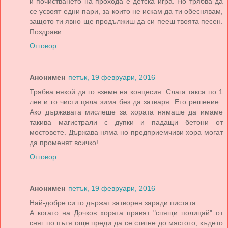
и почистването на прохода е детска игра. Но трябва да
се усвоят едни пари, за които не искам да ти обеснявам,
защото ти явно ще продължиш да си пееш твоята песен.
Поздрави.
Отговор
Анонимен
петък, 19 февруари, 2016
Трябва някой да го вземе на концесия. Слага такса по 1
лев и го чисти цяла зима без да затваря. Ето решение..
Ако държавата мислеше за хората нямаше да имаме
такива магистрали с дупки и падащи бетони от
мостовете. Държава няма но предприемчиви хора могат
да променят всичко!
Отговор
Анонимен
петък, 19 февруари, 2016
Най-добре си го държат затворен заради пистата.
А когато на Дочков хората правят "спящи полицай" от
сняг по пътя още преди да се стигне до мястото, където