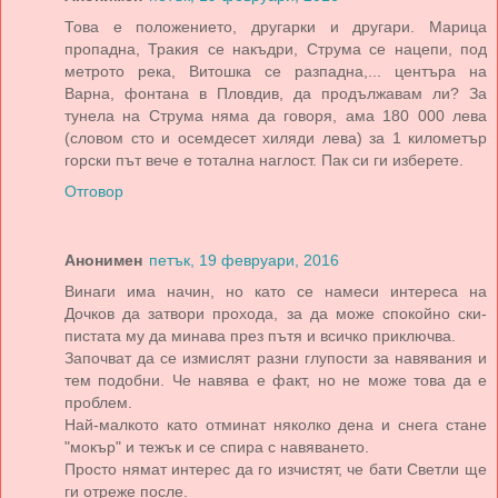
Това е положението, другарки и другари. Марица
пропадна, Тракия се накъдри, Струма се нацепи, под
метрото река, Витошка се разпадна,... центъра на
Варна, фонтана в Пловдив, да продължавам ли? За
тунела на Струма няма да говоря, ама 180 000 лева
(словом сто и осемдесет хиляди лева) за 1 километър
горски път вече е тотална наглост. Пак си ги изберете.
Отговор
Анонимен
петък, 19 февруари, 2016
Винаги има начин, но като се намеси интереса на
Дочков да затвори прохода, за да може спокойно ски-
пистата му да минава през пътя и всичко приключва.
Започват да се измислят разни глупости за навявания и
тем подобни. Че навява е факт, но не може това да е
проблем.
Най-малкото като отминат няколко дена и снега стане
"мокър" и тежък и се спира с навяването.
Просто нямат интерес да го изчистят, че бати Светли ще
ги отреже после.