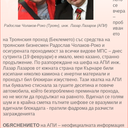
се
вчера
–
проб
Радослав Чолаков-Роко (Троян), инж. Лазар Лазаров (АПИ)
иван
ето
на Троянския проход (Беклемето) със средства на
троянския бизнесмен Радослав Чолаков-Роко и
осигурената проходимост за всички видове МПС – днес
сутринта (19 февруари) е имало, меко казано, странно
продължение. По разпореждане на шефа на АПИ инж.
Лазар Лазаров от южната страна при Кърнаре били
изсипани няколко камиона с инертни материали и
проходът бил блокиран изкуствено. Тази хватка на АПИ
пък буквално стиснала за гушите десетина и повече
автомобила, който безпроблемно преминали прохода,
но не могли да продължат на равното. Вдигнал се голям
шум и в крайна сметка пътните шефове се вразумили и
вдигнали блокадата - пратили фадрома да разчисти
загражденията
ОБЯСНЕНИЕТО
на АПИ – неофициалната информация