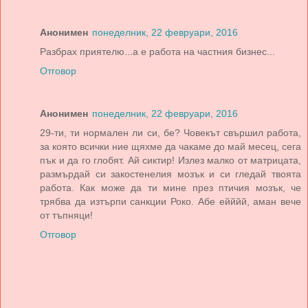
Анонимен
понеделник, 22 февруари, 2016
Разбрах приятелю...а е работа на частния бизнес...
Отговор
Анонимен
понеделник, 22 февруари, 2016
29-ти, ти нормален ли си, бе? Човекът свършил работа,
за която всички ние щяхме да чакаме до май месец, сега
пък и да го глобят. Ай сиктир! Излез малко от матрицата,
размърдай си закостенелия мозък и си гледай твоята
работа. Как може да ти мине през птичия мозък, че
трябва да изтърпи санкции Роко. Абе ейййй, аман вече
от тъпняци!
Отговор