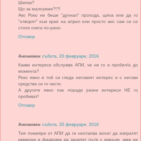
Шипка?
Що за малоумие?!?!
Ако Роко не беше "дупнал" прохода, щяха или да го
"отворят" към края на април или просто ако сам си се
стопи снега по-рано.
Отговор
Анонимен
събота, 20 февруари, 2016
Какви интереси обслужва АПИ, че не го е пробил/а до
момента?
Роко явно и той си гледа неговият интерес и с негови
средства си го чисти.
А другите явно пак поради разни интереси НЕ го
пробиват!
Отговор
Анонимен
събота, 20 февруари, 2016
Тия помияри от АПИ да ги неотапва могат да изпратят
камиони и фадрома да засипят пътя с камъни ,ама не