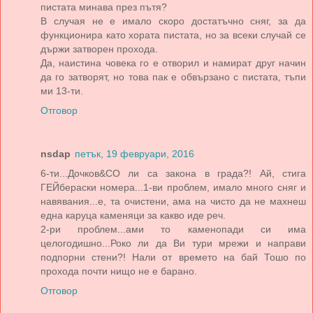
пистата минава през пътя?
В случая не е имало скоро достатъчно сняг, за да
функционира като хората пистата, но за всеки случай се
държи затворен прохода.
Да, наистина човека го е отворил и намират друг начин
да го затворят, но това пак е обвързано с пистата, тъпи
ми 13-ти.
Отговор
nsdap
петък, 19 февруари, 2016
6-ти...Дочков&CO ли са закона в града?! Ай, стига
ГЕЙбераски номера...1-ви проблем, имало много сняг и
навявания...е, та очистени, ама на чисто да не махнеш
една каруца каменяци за какво иде реч.
2-ри проблем...ами то каменопади си има
целогодишно...Роко ли да Ви тури мрежи и направи
подпорни стени?! Нали от времето на бай Тошо по
прохода почти нищо не е барано.
Отговор