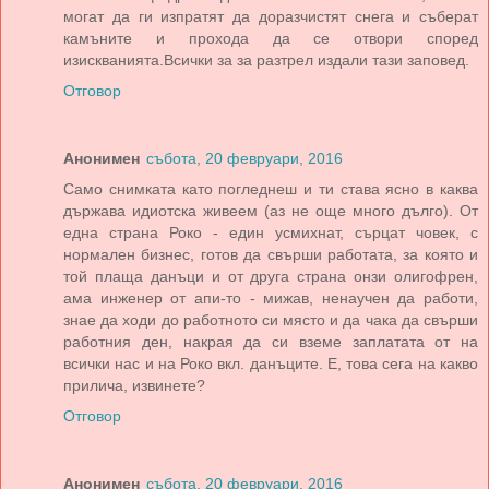
могат да ги изпратят да доразчистят снега и съберат
камъните и прохода да се отвори според
изискванията.Всички за за разтрел издали тази заповед.
Отговор
Анонимен
събота, 20 февруари, 2016
Само снимката като погледнеш и ти става ясно в каква
държава идиотска живеем (аз не още много дълго). От
една страна Роко - един усмихнат, сърцат човек, с
нормален бизнес, готов да свърши работата, за която и
той плаща данъци и от друга страна онзи олигофрен,
ама инженер от апи-то - мижав, ненаучен да работи,
знае да ходи до работното си място и да чака да свърши
работния ден, накрая да си вземе заплатата от на
всички нас и на Роко вкл. данъците. Е, това сега на какво
прилича, извинете?
Отговор
Анонимен
събота, 20 февруари, 2016