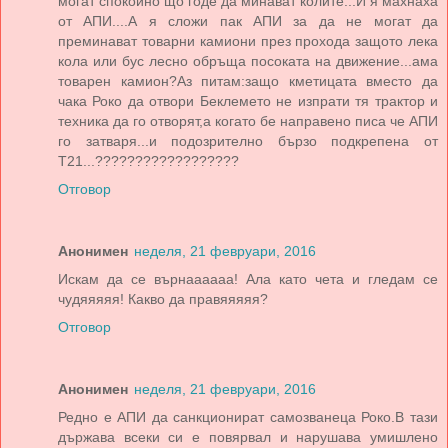
могат спокойно що годе да минават колите...И я махнаха
от АПИ....А я сложи пак АПИ за да не могат да
преминават товарни камиони през прохода защото лека
кола или бус лесно обръща посоката на движение...ама
товарен камион?Аз питам:защо кметицата вместо да
чака Роко да отвори Беклемето не изпрати тя трактор и
техника да го отворят,а когато бе направено писа че АПИ
го затваря...и подозрително бързо подкрепена от
Т21...??????????????????
Отговор
Анонимен
неделя, 21 февруари, 2016
Искам да се върнаааааа! Ала като чета и гледам се
чудяяяяя! Какво да правяяяяя?
Отговор
Анонимен
неделя, 21 февруари, 2016
Редно е АПИ да санкционират самозванеца Роко.В тази
държава всеки си е повярвал и нарушава умишлено