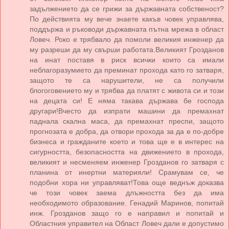
задължението да се грижи за държавната собственост?
По действията му вече знаете какъв човек управлява,
поддържа и ръководи държавната пътна мрежа в област
Ловеч. Роко е трябвало да помоли великия инженер да
му разреши да му свърши работата.Великият Грозданов
на инат поставя в риск всички които са имали
неблагоразумието да преминат прохода като го затваря,
защото те са нарушители, не са получили
блогоговението му и трябва да платят с живота си и този
на децата си! Е няма такава държава бе господа
другари!Вчесто да изпрати машини да премахнат
паднала скална маса, да премахнат преспи, защото
прогнозата е добра, да отвори прохода за да е по-добре
бизнеса и гражданите което и това ще е в интерес на
сигурността, безопасността на движението в прохода,
великият и несменяем инженер Грозданов го затваря с
планина от инертни материяли! Срамувам се, че
подобни хора ни управляват!Това още веднъж доказва
че този човек заема длъжността без да има
необходимото образование. Генадий Маринов, попитай
инж. Грозданов защо го е направил и попитай и
Областния управител на Област Ловеч дали е допустимо