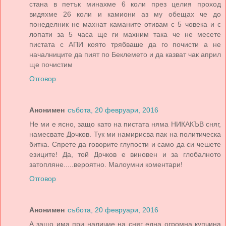
стана в петък минахме 6 коли през целия проход
видяхме 26 коли и камиони аз му обещах че до
понеделник не махнат каманите отивам с 5 човека и с
лопати за 5 часа ще ги махним така че не месете
пистата с АПИ която трябваше да го почисти а не
началниците да пият по Беклемето и да казват чак април
ще почистим
Отговор
Анонимен
събота, 20 февруари, 2016
Не ми е ясно, защо като на пистата няма НИКАКЪВ сняг,
намесвате Дочков. Тук ми намирисва пак на политическа
битка. Спрете да говорите глупости и само да си чешете
езиците! Да, той Дочков е виновен и за глобалното
затопляне.....вероятно. Малоумни коментари!
Отговор
Анонимен
събота, 20 февруари, 2016
А защо има при наличие на сняг една огромна купчина