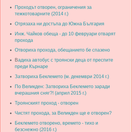
Проходът отворен, ограничения за
тежкотоварните (2014 г.)
Отрязаха ни достъпа до Южна България
Инж. Чайков обеща - до 10 февруари отварят
прохода
Отвориха прохода, обещанието бе спазено
В
адиха автобус с троянски деца от преспите
преди Кърнаре
Затвориха Беклемето (м. декември 2014 г.)
По Великден: Затвориха Беклемето заради
вчерашния сняг?! (април 2015 г.)
Троянският проход - отворен
Чистят прохода, за Великден ще е отворен?
Беклемето отворено, времето - тихо и
безснежно (2016 г.)