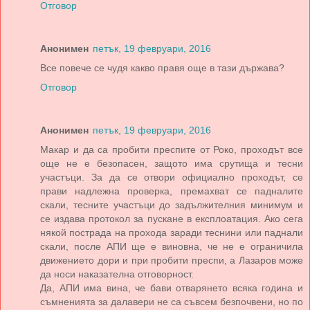
Отговор
Анонимен
петък, 19 февруари, 2016
Все повече се чудя какво правя още в тази държава?
Отговор
Анонимен
петък, 19 февруари, 2016
Макар и да са пробити преспите от Роко, проходът все
още не е безопасен, защото има срутища и тесни
участъци. За да се отвори официално проходът, се
прави надлежна проверка, премахват се падналите
скали, тесните участъци до задължителния минимум и
се издава протокол за пускане в експлоатация. Ако сега
някой пострада на прохода заради теснини или паднали
скали, после АПИ ще е виновна, че не е ограничила
движението дори и при пробити преспи, а Лазаров може
да носи наказателна отговорност.
Да, АПИ има вина, че бави отварянето всяка година и
съмненията за далавери не са съвсем безпочвени, но по