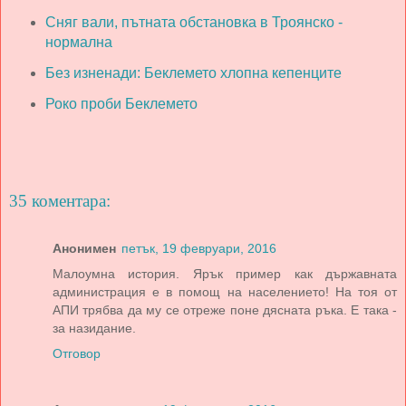
Сняг вали, пътната обстановка в Троянско -
нормална
Без изненади: Беклемето хлопна кепенците
Роко проби Беклемето
35 коментара:
Анонимен
петък, 19 февруари, 2016
Малоумна история. Ярък пример как държавната
администрация е в помощ на населението! На тоя от
АПИ трябва да му се отреже поне дясната ръка. Е така -
за назидание.
Отговор