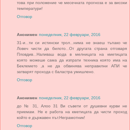
това при положение че месечната прогноза е за високи
температури!
Отговор
Анонимен
понеделник, 22 февруари, 2016
31-и...ти си истински трол...нима не знаеш тъпако че
Ловеч чисти да билото...От другата страна отговаря
Пловдив...Наливаш вода в мелницата на кметицата
която можеше сама да изпрати техника която има на
Беклемето ,а не да обвинява неправилни АПИ че
затварят прохода с баластра умишлено.
Отговор
Анонимен
понеделник, 22 февруари, 2016
до № 31, Алоо 31 Ви съвети от душевни курви не
приемам. Не е работа на кметицата да чисти проход
който е държавен път.Неграмотник!
Отговор