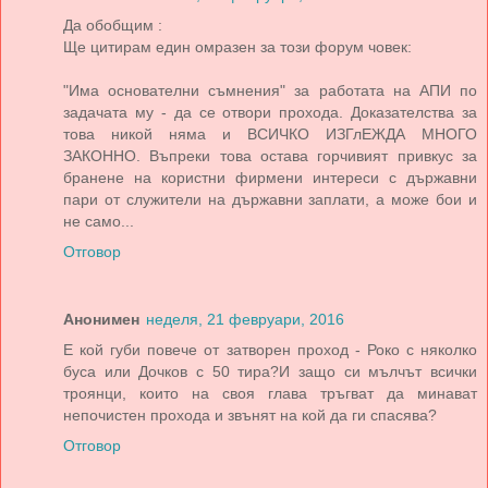
Да обобщим :
Ще цитирам един омразен за този форум човек:
"Има основателни съмнения" за работата на АПИ по
задачата му - да се отвори прохода. Доказателства за
това никой няма и ВСИЧКО ИЗГлЕЖДА МНОГО
ЗАКОННО. Въпреки това остава горчивият привкус за
бранене на користни фирмени интереси с държавни
пари от служители на държавни заплати, а може бои и
не само...
Отговор
Анонимен
неделя, 21 февруари, 2016
Е кой губи повече от затворен проход - Роко с няколко
буса или Дочков с 50 тира?И защо си мълчът всички
троянци, които на своя глава тръгват да минават
непочистен прохода и звънят на кой да ги спасява?
Отговор