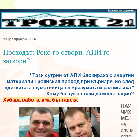
19 февруари 2016
Проходът: Роко го отвори, АПИ го
затвори?!
* Тази сутрин от АПИ блокираха с инертни
материали Троянския проход при Кърнаре, но след
вдигнатата шумотевица се вразумиха и разчистиха *
Кому бе нужна тази демонстрация?
Хубава работа, ама българска
НАУ
ЧИХ
МЕ,
че
случи
лото