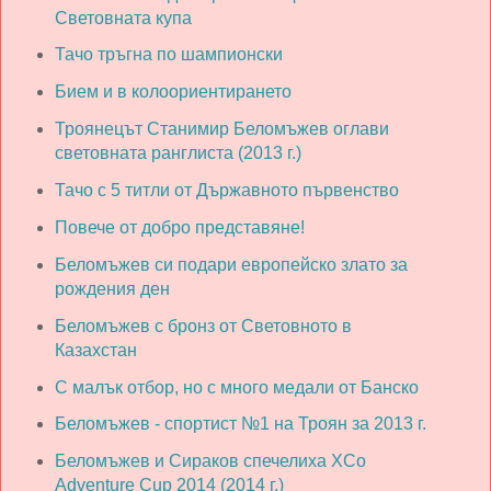
Световната купа
Тачо тръгна по шампионски
Бием и в колоориентирането
Троянецът Станимир Беломъжев оглави
световната ранглиста (2013 г.)
Тачо с 5 титли от Държавното първенство
Повече от добро представяне!
Беломъжев си подари европейско злато за
рождения ден
Беломъжев с бронз от Световното в
Казахстан
С малък отбор, но с много медали от Банско
Беломъжев - спортист №1 на Троян за 2013 г.
Беломъжев и Сираков спечелиха XCo
Adventure Cup 2014 (2014 г.)