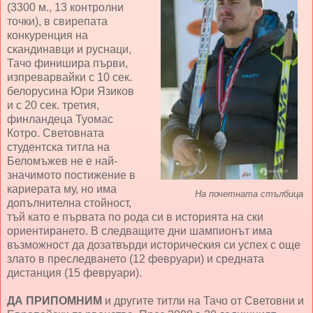
(3300 м., 13 контролни
точки), в свирепата
конкуренция на
скандинавци и руснаци,
Тачо финишира първи,
изпреварвайки с 10 сек.
белорусина Юри Язиков
и с 20 сек. третия,
финландеца Туомас
Котро. Световната
студентска титла на
Беломъжев не е най-
значимото постижение в
кариерата му, но има
На почетната стълбица
допълнителна стойност,
тъй като е първата по рода си в историята на ски
ориентирането. В следващите дни шампионът има
възможност да дозатвърди историческия си успех с още
злато в преследването (12 февруари) и средната
дистанция (15 февруари).
ДА ПРИПОМНИМ
и другите титли на Тачо от Световни и