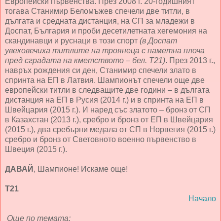
Европейски първенства. През 2008 г. 20-годишният
тогава Станимир Беломъжев спечели две титли, в
дългата и средната дистанция, на СП за младежи в
Доспат, България и проби десетилетната хегемония на
скандинавци и руснаци в този спорт
(в Доспат
увековечиха титлите на троянеца с паметна плоча
пред сградата на кметството – бел. Т21)
. През 2013 г.,
навръх рождения си ден, Станимир спечели злато в
спринта на ЕП в Латвия. Шампионът спечели още две
европейски титли в следващите две години – в дългата
дистанция на ЕП в Русия (2014 г.) и в спринта на ЕП в
Швейцария (2015 г.). И наред със златото – бронз от СП
в Казахстан (2013 г.), сребро и бронз от ЕП в Швейцария
(2015 г.), два сребърни медала от СП в Норвегия (2015 г.)
сребро и бронз от Световното военно първенство в
Швеция (2015 г.).
ДАВАЙ
, Шампионе! Искаме още!
Т21
Начало
Още по темата: