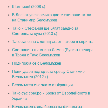
Шампион! (2008 г.)
В Доспат увековечиха двете световни титли
на Станимир Беломъжев
Тачо и Стефания ще бягат заедно за
Световната купа (2010 г.)
Тачо започна с летящ старт - втори в спринта
Световният шампион Ламов (Русия) тренира
в Троян с Тачо Беломъжев
Подиграха се с Беломъжев
Нови удари под кръста срещу Станимир
Беломъжев (2012 г.)
Беломъжев със злато от Франция
Тачо със сребро и бронз от Европейското в
Украйна
Беломъжев с два бронза на финала за