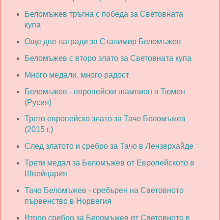
Беломъжев тръгна с победа за Световната
купа
Още две награди за Станимир Беломъжев
Беломъжев с второ злато за Световната купа
Много медали, много радост
Беломъжев - европейски шампион в Тюмен
(Русия)
Трето европейско злато за Тачо Беломъжев
(2015 г.)
След златото и сребро за Тачо в Лензерхайде
Трети медал за Беломъжев от Европейското в
Швейцария
Тачо Беломъжев - сребърен на Световното
първенство в Норвегия
Второ сребро за Беломъжев от Световното в