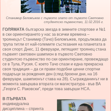
Станимир Беломъжев с първото злато от първото Световно
студентско първенство, 11.02.2016 г.
ГОЛЯМАТА
българска звезда в зимните спортове и №1
в ски ориентирането у нас за всички времена –
троянецът Станимир (Тачо) Беломъжев, продължава да
трупа титли от най-големите състезания на планетата в
своя спорт. Днес, 11 февруари, летящият троянец стана
първият световен шампион в първото Световно
студентско първенство по ски ориентиране, провеждащо
се в Тула, Русия. С което Тачо спази и една прекрасна
своя традиция – да си прави подобни ценни спортни
подаръци за рождения ден (след броени дни, на 16
февруари, шампионът става на 28). Съгражданинът ни в
момента завършва втората си магистратура - във ВА
„Георги С. Раковски”, преди това завърши НСА.
В ПЪРВАТА
индивидуална
дисциплина – спринта