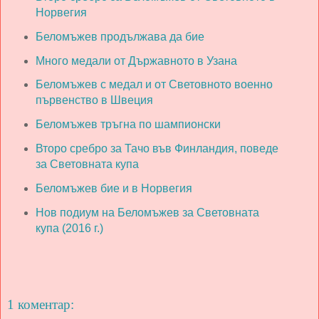
Норвегия
Беломъжев продължава да бие
Много медали от Държавното в Узана
Беломъжев с медал и от Световното военно
първенство в Швеция
Беломъжев тръгна по шампионски
Второ сребро за Тачо във Финландия, поведе
за Световната купа
Беломъжев бие и в Норвегия
Нов подиум на Беломъжев за Световната
купа (2016 г.)
1 коментар: