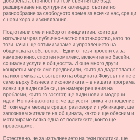
добавената стойност на тези събития ще бъде
разширяване на културния календар, съответно
разнообразие за свободното време за всички нас, срещи
с нови хора и изживявания.
Подготвили сме и набор от инициативи, които да
изпълним чрез публично-частно партньорство, като по
този начин ще оптимизираме и управлението на
общинската собственост. Едни от тези проекти са за
камерно кино, спортен комплекс, включително басейн,
социални услуги в общността. И още много други
конкретни мерки сме предвидили, които да дадат тласък
на икономиката, съответно на общината.Фокусът ни не е
само върху бизнеса и икономиката – в нашата програма
всеки ще види себе си, ще намери решения на
проблеми, които го засягат, ще види нови и модерни
идеи. Но най-важното е, че ще усети грижа и отношение.
В този един месец в срещи, разговори и публикации, ще
запознаем жителите на общината, както и ще обясним и
мотивираме всяка една от политиките, които ще
провеждаме.
Естествено, че за изпълнението на тези политики, ще