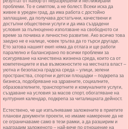
резултат от набор от неразрешени и неглижирани
проблеми. То е симптом, а не болест. Всеки иска да
живее в уреден град, да има работа с достойно
заплащане, да получава достатъчни, качествени и
достъпни обществени услуги и да има създадени
условия за пълноценно използване на свободното си
време за почивка и личностно развитие. Ако всичко това
заедно не е налице, човек тръгва да го търси другаде.
Ето затова нашият екип няма да отлага и ще работи
паралелно и балансирано по всички проблеми за
осигуряване на качествена жизнена среда, които са от
компетенциите и във възможностите на местната власт –
уютна и безопасна градска среда – улици, зелени
пространства, спортни и детски площадки – подкрепа за
бизнеса, подобряване на здравните, социалните,
образователните, транспортните и комуналните услуги,
създаване на условия за масов спорт, обогатяване на
културния календар, подкрепа за читалищната дейност.
Естествено, че ще изпълняваме заложените в приетите
планови документи проекти, но имаме намерение да не
се ограничаваме само в тези рамки, а да разширим и
надградим заложеното – най-вече по отношение на