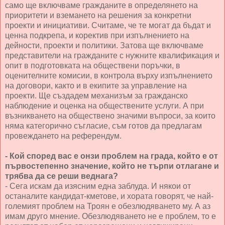
само ще включваме гражданите в определянето на
приоритети и вземането на решения за конкретни
проекти и инициативи. Считаме, че те могат да бъдат и
ценна подкрепа, и коректив при изпълнението на
дейности, проекти и политики. Затова ще включваме
представители на гражданите с нужните квалификация и
опит в подготовката на обществени поръчки, в
оценителните комисии, в контрола върху изпълнението
на договори, както и в екипите за управление на
проекти. Ще създадем механизъм за гражданско
наблюдение и оценка на обществените услуги. А при
възникването на обществено значими въпроси, за които
няма категорично съгласие, съм готов да предлагам
провеждането на референдум.
- Кой според вас е онзи проблем на града, който е от
първостепенно значение, който не търпи отлагане и
трябва да се реши веднага?
- Сега искам да изясним една заблуда. И някои от
останалите кандидат-кметове, и хората говорят, че най-
големият проблем на Троян е обезлюдяването му. А аз
имам друго мнение. Обезлюдяването не е проблем, то е