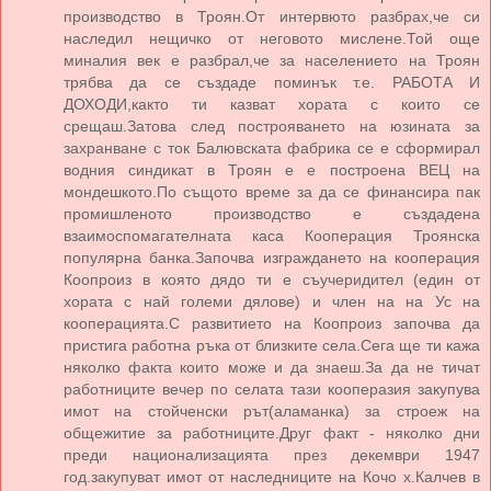
производство в Троян.От интервюто разбрах,че си
наследил нещичко от неговото мислене.Той още
миналия век е разбрал,че за населението на Троян
трябва да се създаде поминък т.е. РАБОТА И
ДОХОДИ,както ти казват хората с които се
срещаш.Затова след построяването на юзината за
захранване с ток Балювската фабрика се е сформирал
водния синдикат в Троян е е построена ВЕЦ на
мондешкото.По същото време за да се финансира пак
промишленото производство е създадена
взаимоспомагателната каса Кооперация Троянска
популярна банка.Започва изграждането на кооперация
Коопроиз в която дядо ти е съучеридител (един от
хората с най големи дялове) и член на на Ус на
кооперацията.С развитието на Коопроиз започва да
пристига работна ръка от близките села.Сега ще ти кажа
няколко факта които може и да знаеш.За да не тичат
работниците вечер по селата тази кооперазия закупува
имот на стойченски рът(аламанка) за строеж на
общежитие за работниците.Друг факт - няколко дни
преди национализацията през декември 1947
год.закупуват имот от наследниците на Кочо х.Калчев в