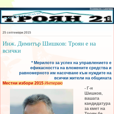
25 септември 2015
Инж. Димитър Шишков: Троян е на
всички
* Мерилото за успех на управлението е
ефикасността на вложените средства и
равномерното им насочване към нуждите на
всички жители на общината
Местни избори 2015
Интервю
- Г-н
Шишков,
вашата
кандидатура
за кмет на
Троян бе