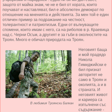
защото от майка знам, че не е бил от хората, които
поучават и наставляват, бил е абсолютен демократ по
отношение на мненията и действията. За мен той е един
отличен пример за подражание на честност,
толерантност и патриотизъм. Едни от вълнуващите
спомени, които имам с него, са на риболов в р. Краевица
над с. Черни Осъм, а другият е за гъби в околностите на
Троян. Много е обичал природата на Троян.
Неговият баща
и мой прадядо
Никола
Гимиджийски е
бил признат
авторитет не
само в Троян и
околията, а и в
страната. И
неговият живот
и кариера са
В любимия Троянски Балкан
изпълнени със
съдържание -