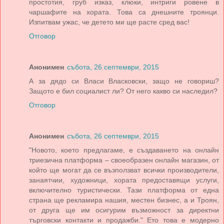
простотия, груб изказ, клюки, интриги ровене в
чаршафите на хората. Това са днешните троянци.
Изпитвам ужас, че детето ми ще расте сред вас!
Отговор
Анонимен
събота, 26 септември, 2015
А за дядо си Власи Власковски, защо не говориш?
Защото е бил социалист ли? От него какво си наследил?
Отговор
Анонимен
събота, 26 септември, 2015
"Новото, което предлагаме, е създаването на онлайн
триезична платформа – своеобразен онлайн магазин, от
който ще могат да се възползват всички производители,
занаятчии, художници, хората предоставящи услуги,
включително туристически. Тази платформа от една
страна ще рекламира нашия, местен бизнес, а и Троян,
от друга ще им осигурим възможност за директни
търговски контакти и продажби." Ето това е модерно