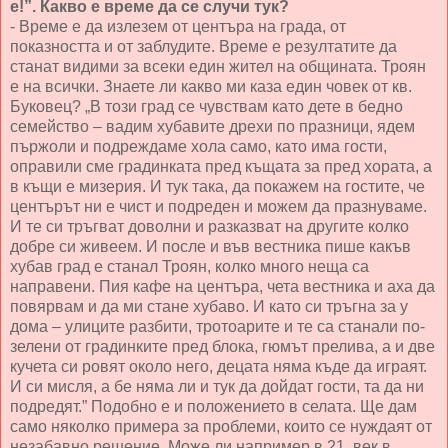
е!”. Какво е време да се случи тук?
- Време е да излезем от центъра на града, от
показността и от заблудите. Време е резултатите да
станат видими за всеки един жител на общината. Троян
е на всички. Знаете ли какво ми каза един човек от кв.
Буковец? „В този град се чувствам като дете в бедно
семейство – вадим хубавите дрехи по празници, ядем
пържоли и подреждаме хола само, като има гости,
оправили сме градинката пред къщата за пред хората, а
в къщи е мизерия. И тук така, да покажем на гостите, че
центърът ни е чист и подреден и можем да празнуваме.
И те си тръгват доволни и разказват на другите колко
добре си живеем. И после и във вестника пише какъв
хубав град е станал Троян, колко много неща са
направени. Пия кафе на центъра, чета вестника и аха да
повярвам и да ми стане хубаво. И като си тръгна за у
дома – улиците разбити, тротоарите и те са станали по-
зелени от градинките пред блока, гюмът прелива, а и две
кучета си ровят около него, децата няма къде да играят.
И си мисля, а бе няма ли и тук да дойдат гости, та да ни
подредят.” Подобно е и положението в селата. Ще дам
само няколко примера за проблеми, които се нуждаят от
незабавно решение. Може ли например в 21. век в