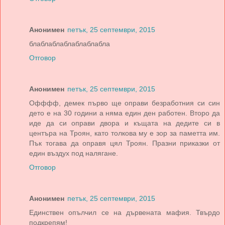
Анонимен
петък, 25 септември, 2015
блаблаблаблаблаблабла
Отговор
Анонимен
петък, 25 септември, 2015
Офффф, демек първо ще оправи безработния си син
дето е на 30 години а няма един ден работен. Второ да
иде да си оправи двора и къщата на дедите си в
центъра на Троян, като толкова му е зор за паметта им.
Пък тогава да оправя цял Троян. Празни приказки от
един въздух под налягане.
Отговор
Анонимен
петък, 25 септември, 2015
Единствен опълчил се на дървената мафия. Твърдо
подкрепям!