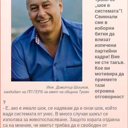
„шок в
системата”!
Свикнали
сме в
изборни
битки да
влизат
изпечени
партийни
кадри! Вие
не сте такъв.
Кое ви
мотивира да
приемете
тази
Инж. Димитър Шишков,
огромна
кандидат на ПП ГЕРБ за кмет на община Троян
отговорност
?
- Е, ако е имало шок, се надявам да е онзи шок, който
вади системата от унес. В много случаи шокът се
използва за животоспасяване. Защото хората отдавна
са на мнение, че кметът трябва да е свободен от