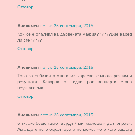
Отговор
Анонимен
петък, 25 септември, 2015
Кой се е опълчил на дървената мафия??????Вие наред
ли сте?????
Отговор
Анонимен
петък, 25 септември, 2015
Това за събитията много ми харесва, с много различни
резултати. Каварна от едни рок концерти стана
неузнаваема
Отговор
Анонимен
петък, 25 септември, 2015
5-ти, ако беше както твърди 7-ми, можеше и да я оправи.
Ама щото не е окрал гората не може. Не е като вашата