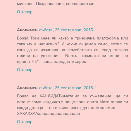
мислене. Поздравления, спечелихте ме
Отговор
Анонимен
събота, 26 септември, 2015
Боже! Този знае ли какво е триезична платформа или
така му е написано? И какъв лицемер само, сетил се
кога да се извинява на семейството си, след толкова
години на унижения. "Вълкът козината си мени, но
нравът НЕ" - наша народна мъдрост
Отговор
Анонимен
събота, 26 септември, 2015
Браво на КАНДИДАТ-кмета,но за съжаление ще си
остане само кандидат,е нищо поне опита.Мите върви си
кради дръвца ....не е късно човек да стане за смях.
ХАХАХХААаааааааааааааааааа
Отговор