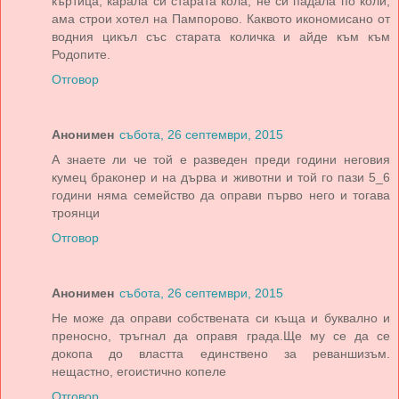
къртица, карала си старата кола, не си падала по коли,
ама строи хотел на Пампорово. Каквото икономисано от
водния цикъл със старата количка и айде към към
Родопите.
Отговор
Анонимен
събота, 26 септември, 2015
А знаете ли че той е разведен преди години неговия
кумец браконер и на дърва и животни и той го пази 5_6
години няма семейство да оправи първо него и тогава
троянци
Отговор
Анонимен
събота, 26 септември, 2015
Не може да оправи собствената си къща и буквално и
преносно, тръгнал да оправя града.Ще му се да се
докопа до властта единствено за реваншизъм.
нещастно, егоистично копеле
Отговор