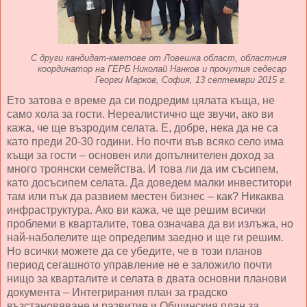
С други кандидат-кметове от Ловешка област, областния
координатор на ГЕРБ Николай Нанков и прочутия седесар
Георги Марков, София, 13 септември 2015 г.
Ето затова е време да си подредим цялата къща, не
само хола за гости. Нереалистично ще звучи, ако ви
кажа, че ще възродим селата. Е, добре, нека да не са
като преди 20-30 години. Но почти във всяко село има
къщи за гости – основен или допълнителен доход за
много троянски семейства. И това ли да им съсипем,
като досъсипем селата. Да доведем малки инвеститори
там или пък да развием местен бизнес – как? Никаква
инфраструктура. Ако ви кажа, че ще решим всички
проблеми в кварталите, това означава да ви излъжа, но
най-наболелите ще определим заедно и ще ги решим.
Но всички можете да се убедите, че в този планов
период сегашното управление не е заложило почти
нищо за кварталите и селата в двата основни планови
документа – Интегрирания план за градско
възстановяване и развитие и Общинския план за