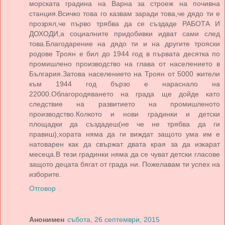
морската градина на Варна за строеж на почивна
станция.Всичко това го казвам заради това,че дядо ти е
прозрял,че първо трябва да се създаде РАБОТА И
ДОХОДИ,а социалните придобивки идват сами след
това.Благодарение на дядо ти и на другите трояски
родове Троян е бил до 1944 год в първата десятка по
промишлено производство на глава от населението в
България.Затова населението на Троян от 5000 жители
към 1944 год бързо е нараснало на
22000.Облагородяването на града ще дойде като
следствие на развитието на промишленото
производство.Колкото и нови градинки и детски
площадки да създадеш(не че не трябва да ги
правиш),хората няма да ги виждат защото ума им е
натоварен как да свържат двата края за да изкарат
месеца.В тези градинки няма да се чуват детски гласове
защото децата бягат от града ни. Пожелавам ти успех на
изборите.
Отговор
Анонимен
събота, 26 септември, 2015