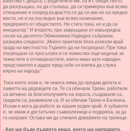
работиш с децата, с родителите им, па и с обществото,
да разгръщаш, па да стъпваш, да си примерен във всяко
отношение и според възрастта си да си ако не на предно
място, не и на последно във всяко начинание,
предприето от обществото. Не стига това, но и да си
инициатор.” И второто, при завръщане от извънредна
сесия на десетото Обикновено Народно събрание,
разказва следното: „Много приятели бяха излезли край
града на местността Търнето да ни посрещнат. При това
посрещане се просълзих и си помислих още веднъж за
тежестите и отговорностите, които имах като народен
представител и дадох пред себе си клетва да служа
вярно на народа.”
Това което знам е, че никога няма да предам делата и
паметта на дядовците си. Те са обичали Троян, работили
са активно за благополучието на хората, създавали са,
градили са, развивали са. И аз обичам Троян и Балкана.
Искам и мога да работя за нашия роден край. А хубавото
е, че имам и достатъчно съмишленици и подкрепа, за да
го направя. Остава ми да спечеля доверието на троянци.
- Кое ще бъде първото нещо, което ще направите,