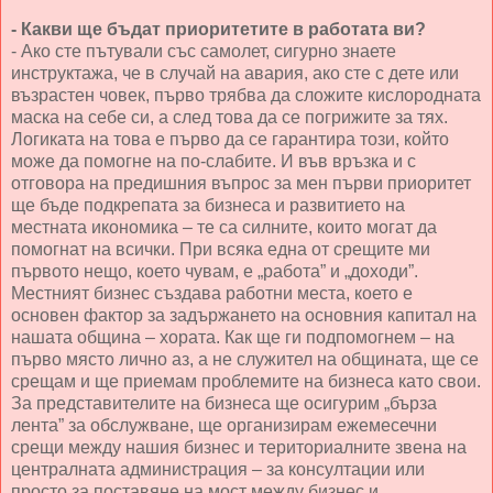
- Какви ще бъдат приоритетите в работата ви?
- Ако сте пътували със самолет, сигурно знаете
инструктажа, че в случай на авария, ако сте с дете или
възрастен човек, първо трябва да сложите кислородната
маска на себе си, а след това да се погрижите за тях.
Логиката на това е първо да се гарантира този, който
може да помогне на по-слабите. И във връзка и с
отговора на предишния въпрос за мен първи приоритет
ще бъде подкрепата за бизнеса и развитието на
местната икономика – те са силните, които могат да
помогнат на всички. При всяка една от срещите ми
първото нещо, което чувам, е „работа” и „доходи”.
Местният бизнес създава работни места, което е
основен фактор за задържането на основния капитал на
нашата община – хората. Как ще ги подпомогнем – на
първо място лично аз, а не служител на общината, ще се
срещам и ще приемам проблемите на бизнеса като свои.
За представителите на бизнеса ще осигурим „бърза
лента” за обслужване, ще организирам ежемесечни
срещи между нашия бизнес и териториалните звена на
централната администрация – за консултации или
просто за поставяне на мост между бизнес и