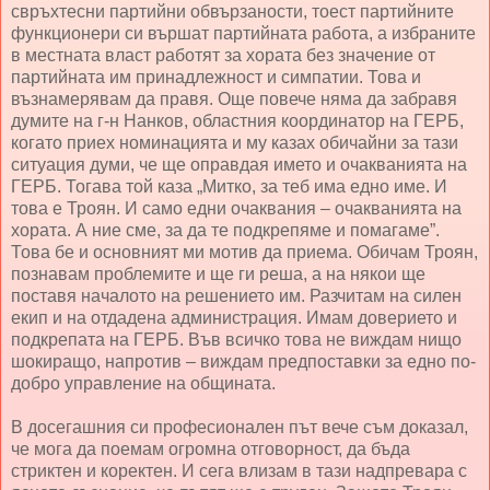
свръхтесни партийни обвързаности, тоест партийните
функционери си вършат партийната работа, а избраните
в местната власт работят за хората без значение от
партийната им принадлежност и симпатии. Това и
възнамерявам да правя. Още повече няма да забравя
думите на г-н Нанков, областния координатор на ГЕРБ,
когато приех номинацията и му казах обичайни за тази
ситуация думи, че ще оправдая името и очакванията на
ГЕРБ. Тогава той каза „Митко, за теб има едно име. И
това е Троян. И само едни очаквания – очакванията на
хората. А ние сме, за да те подкрепяме и помагаме”.
Това бе и основният ми мотив да приема. Обичам Троян,
познавам проблемите и ще ги реша, а на някои ще
поставя началото на решението им. Разчитам на силен
екип и на отдадена администрация. Имам доверието и
подкрепата на ГЕРБ. Във всичко това не виждам нищо
шокиращо, напротив – виждам предпоставки за едно по-
добро управление на общината.
В досегашния си професионален път вече съм доказал,
че мога да поемам огромна отговорност, да бъда
стриктен и коректен. И сега влизам в тази надпревара с