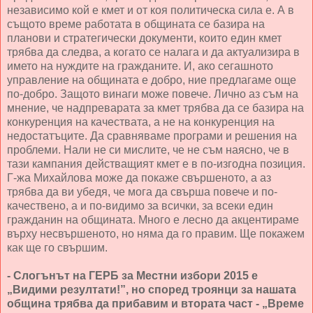
независимо кой е кмет и от коя политическа сила е. А в
същото време работата в общината се базира на
планови и стратегически документи, които един кмет
трябва да следва, а когато се налага и да актуализира в
името на нуждите на гражданите. И, ако сегашното
управление на общината е добро, ние предлагаме още
по-добро. Защото винаги може повече. Лично аз съм на
мнение, че надпреварата за кмет трябва да се базира на
конкуренция на качествата, а не на конкуренция на
недостатъците. Да сравняваме програми и решения на
проблеми. Нали не си мислите, че не съм наясно, че в
тази кампания действащият кмет е в по-изгодна позиция.
Г-жа Михайлова може да покаже свършеното, а аз
трябва да ви убедя, че мога да свърша повече и по-
качествено, а и по-видимо за всички, за всеки един
гражданин на общината. Много е лесно да акцентираме
върху несвършеното, но няма да го правим. Ще покажем
как ще го свършим.
- Слогънът на ГЕРБ за Местни избори 2015 е
„Видими резултати!”, но според троянци за нашата
община трябва да прибавим и втората част - „Време