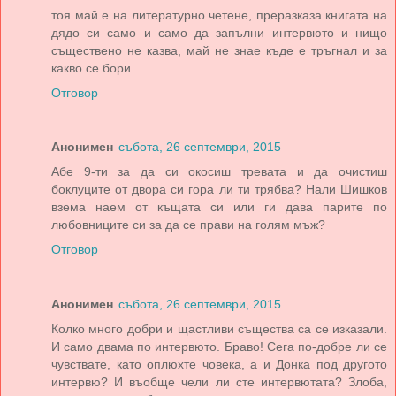
тоя май е на литературно четене, преразказа книгата на
дядо си само и само да запълни интервюто и нищо
съществено не казва, май не знае къде е тръгнал и за
какво се бори
Отговор
Анонимен
събота, 26 септември, 2015
Абе 9-ти за да си окосиш тревата и да очистиш
боклуците от двора си гора ли ти трябва? Нали Шишков
взема наем от къщата си или ги дава парите по
любовниците си за да се прави на голям мъж?
Отговор
Анонимен
събота, 26 септември, 2015
Колко много добри и щастливи същества са се изказали.
И само двама по интервюто. Браво! Сега по-добре ли се
чувствате, като оплюхте човека, а и Донка под другото
интервю? И въобще чели ли сте интервютата? Злоба,