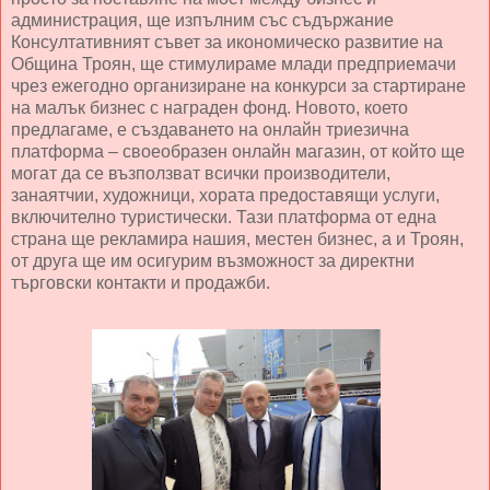
администрация, ще изпълним със съдържание
Консултативният съвет за икономическо развитие на
Община Троян, ще стимулираме млади предприемачи
чрез ежегодно организиране на конкурси за стартиране
на малък бизнес с награден фонд. Новото, което
предлагаме, е създаването на онлайн триезична
платформа – своеобразен онлайн магазин, от който ще
могат да се възползват всички производители,
занаятчии, художници, хората предоставящи услуги,
включително туристически. Тази платформа от една
страна ще рекламира нашия, местен бизнес, а и Троян,
от друга ще им осигурим възможност за директни
търговски контакти и продажби.