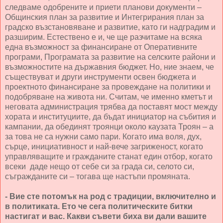
следваме одобрените и приети планови документи –
Общинския план за развитие и Интегрирания план за
градско възстановяване и развитие, като ги надградим и
разширим. Естествено е и, че ще разчитаме на всяка
една възможност за финансиране от Оперативните
програми, Програмата за развитие на селските райони и
възможностите на държавния бюджет. Но, ние знаем, че
съществуват и други инструменти освен бюджета и
проектното финансиране за провеждане на политики и
подобряване на живота ни. Считам, че именно кметът и
неговата администрация трябва да поставят мост между
хората и институциите, да бъдат инициатор на събития и
кампании, да обединят троянци около каузата Троян – а
за това не са нужни само пари. Когато има воля, дух,
сърце, инициативност и най-вече загриженост, когато
управляващите и гражданите станат един отбор, когато
всеки даде нещо от себе си за града си, селото си,
съгражданите си – тогава ще настъпи промяната.
- Вие сте потомък на род с традиции, включително и
в политиката. Ето че сега политическите битки
настигат и вас. Какви съвети биха ви дали вашите