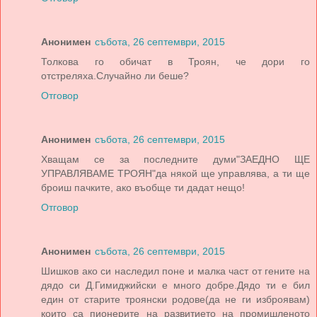
Анонимен
събота, 26 септември, 2015
Толкова го обичат в Троян, че дори го
отстреляха.Случайно ли беше?
Отговор
Анонимен
събота, 26 септември, 2015
Хващам се за последните думи"ЗАЕДНО ЩЕ
УПРАВЛЯВАМЕ ТРОЯН"да някой ще управлява, а ти ще
броиш пачките, ако въобще ти дадат нещо!
Отговор
Анонимен
събота, 26 септември, 2015
Шишков ако си наследил поне и малка част от гените на
дядо си Д.Гимиджийски е много добре.Дядо ти е бил
един от старите троянски родове(да не ги изброявам)
които са пионерите на развитието на промишленото