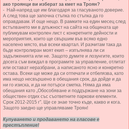
ако троянци ви изберат за кмет на Троян?
- Най-напред ще им благодаря за гласуваното доверие.
А след това ще започна стъпка по стъпка да го
оправдавам. И още нещо. В рамките на един месец след
встъпването ми в длъжност на сайта на общината ще
публикувам контролен лист с конкретните дейности и
мероприятия, които ще свършим във всяко едно
населено място, във всеки квартал. И разчитам така да
бъде контролиран моят екип – изпълнява ли си
задълженията или не. Защото думите и лозунгите, които
досега съм виждал в програмите за управление, отлитат
или остават неразбрани, а написаното ясно и конкретно
остава. Всеки ще може да си отпечати и отбелязва, като
има нещо несвършено в обещания срок, да дойде и да
ни го изиска, и да ни потърси сметка. Няма да има
обещания като „Обособяване и поддържане на зони за
обществен отдих със съответните паркови елементи.
Срок 2012-2015 г”. Ще се знае точно къде, какво и кога.
Защото заедно ще управляваме Троян!
Купуването и продаването на гласове е
престъпление!