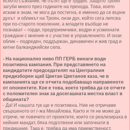
ясното съзнание, че пътят ще е труден. Защото Троян
загуби много през годините на прехода. Това, което
искам и знам, че мога да постигна, е именно да се върне
духът и обликът на Троян, онзи дух, който сега липсва
при по-старото поколение, а младите въобще не
познават – горди, предприемчиви, ведри и усмихнати
граждани с мнение и с участие в управлението. И онзи
облик – подреден, поддържан, динамичен и жив град и
китни балканджийски села.
- На национално ниво ПП ГЕРБ винаги води
позитивна кампания. При представянето на
кандидатите председателят на Централния
предизборен щаб Цветан Цветанов каза, че в
кампанията ще се отчита подобаващо направеното
от опонентите. Кое е това, което трябва да се отчете
с положителен знак за досегашната местна власт в
общината?
- Да! И нашата тук ще е позитивна. Ние не отричаме
свършеното от г-жа Михайлова. Както и тя не може да
отрече, че повечето от проектите, които се реализираха в
нейния мандат, бяха подготвени или започнати в
предишния. Така е, трябва да има приемственост,