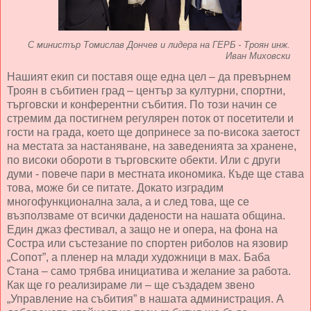
С министър Томислав Дончев и лидера на ГЕРБ - Троян инж.
Иван Миховски
Нашият екип си поставя още една цел – да превърнем
Троян в събитиен град – център за културни, спортни,
търговски и конферентни събития. По този начин се
стремим да постигнем регулярен поток от посетители и
гости на града, което ще допринесе за по-висока заетост
на местата за настаняване, на заведенията за хранене,
по високи обороти в търговските обекти. Или с други
думи - повече пари в местната икономика. Къде ще става
това, може би се питате. Докато изградим
многофункционална зала, а и след това, ще се
възползваме от всички дадености на нашата община.
Един джаз фестивал, а защо не и опера, на фона на
Состра или състезание по спортен риболов на язовир
„Сопот”, а пленер на млади художници в мах. Баба
Стана – само трябва инициатива и желание за работа.
Как ще го реализираме ли – ще създадем звено
„Управление на събития” в нашата администрация. А