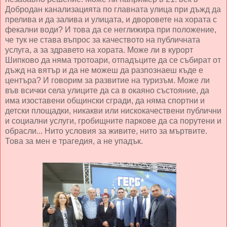
Добродан канализацията по главната улица при дъжд да
прелива и да залива и улицата, и дворовете на хората с
фекални води? И това да се неглижира при положение,
че тук не става въпрос за качеството на публичната
услуга, а за здравето на хората. Може ли в курорт
Шипково да няма тротоари, отпадъците да се събират от
дъжд на вятър и да не можеш да разпознаеш къде е
центъра? И говорим за развитие на туризъм. Може ли
във всички села улиците да са в окаяно състояние, да
има изоставени общински сгради, да няма спортни и
детски площадки, никакви или нискокачествени публични
и социални услуги, гробищните паркове да са порутени и
обрасли... Нито условия за живите, нито за мъртвите.
Това за мен е трагедия, а не упадък.