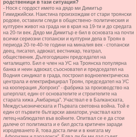
родственици в тази ситуация?
- Нося с гордост името на дядо ми Димитър
Гимиджийски. Наистина произхождам от стари троянски
родове, оставили следи в обществено- политическия и
културен живот на града ни в края на 19-ти и до средата
на 20-ти век. Дядо ми Димитър е бил в основата на почти
всички сериозни стопански и културни дела в Троян в
периода 20-те-40-те години на миналия век - стопански
деец, писател, адвокат, вестникар, театрал,
общественик. Дългогодишен председател на
читалището. Бил е член на УС на Троянска популярна
банка и неин адвокат, съосновател и председател на
Водния синдикат в града, построил водноелектрическа
централа и електрифицирал Троян, председател на УС
на кооперация „Копроиз” - фабрика за производство на
шперплат, един от основателите и строителите на
старата хижа „Амбарица”. Участвал е в Балканската,
Междусъюзническата и Първата световна война. Той е
един от първите български авиатори, участвал като
летец-наблюдател във войните. Опитвал се е да стои
далече от политиката и е бил доста критичен заради
изродяването й, това доста личи и в книгата му
„Афоризми и парадокси”. Едва ли би ми дал съвет,