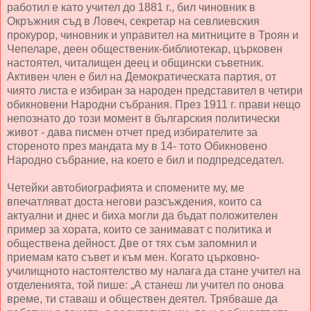
работил е като учител до 1881 г., бил чиновник в
Окръжния съд в Ловеч, секретар на севлиевския
прокурор, чиновник и управител на митниците в Троян и
Чепеларе, деен общественик-библиотекар, църковен
настоятел, читалищен деец и общински съветник.
Активен член е бил на Демократическата партия, от
чиято листа е избиран за народен представител в четири
обикновени Народни събрания. През 1911 г. прави нещо
непознато до този момент в българския политически
живот - дава писмен отчет пред избирателите за
стореното през мандата му в 14- тото Обикновено
Народно събрание, на което е бил и подпредседател.
Четейки автобиографията и спомените му, ме
впечатляват доста негови разсъждения, които са
актуални и днес и биха могли да бъдат положителен
пример за хората, които се занимават с политика и
обществена дейност. Две от тях съм запомнил и
приемам като съвет и към мен. Когато църковно-
училищното настоятелство му налага да стане учител на
отделенията, той пише: „А станеш ли учител по онова
време, ти ставаш и обществен деятел. Трябваше да