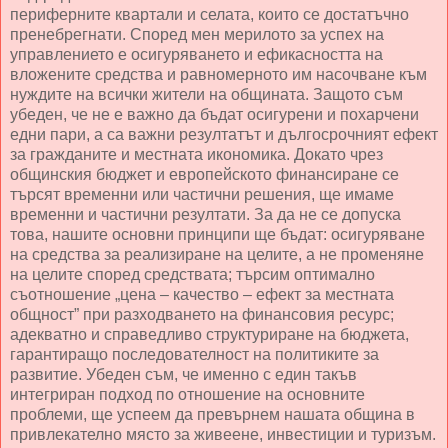
периферните квартали и селата, които се достатъчно
пренебрегнати. Според мен мерилото за успех на
управлението е осигуряването и ефикасността на
вложените средства и равномерното им насочване към
нуждите на всички жители на общината. Защото съм
убеден, че не е важно да бъдат осигурени и похарчени
едни пари, а са важни резултатът и дългосрочният ефект
за гражданите и местната икономика. Докато чрез
общинския бюджет и европейското финансиране се
търсят временни или частични решения, ще имаме
временни и частични резултати. За да не се допуска
това, нашите основни принципи ще бъдат: осигуряване
на средства за реализиране на целите, а не променяне
на целите според средствата; търсим оптимално
съотношение „цена – качество – ефект за местната
общност” при разходването на финансовия ресурс;
адекватно и справедливо структуриране на бюджета,
гарантиращо последователност на политиките за
развитие. Убеден съм, че именно с един такъв
интегриран подход по отношение на основните
проблеми, ще успеем да превърнем нашата община в
привлекателно място за живеене, инвестиции и туризъм.