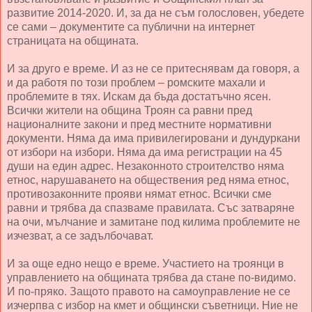
развитие 2014-2020. И, за да не съм голословен, убедете
се сами – документите са публични на интернет
страницата на общината.
И за друго е време. И аз не се притеснявам да говоря, а
и да работя по този проблем – ромските махали и
проблемите в тях. Искам да бъда достатъчно ясен.
Всички жители на община Троян са равни пред
националните закони и пред местните нормативни
документи. Няма да има привилегировани и дундуркани
от избори на избори. Няма да има регистрации на 45
души на един адрес. Незаконното строителство няма
етнос, нарушаването на обществения ред няма етнос,
противозаконните прояви нямат етнос. Всички сме
равни и трябва да спазваме правилата. Със затваряне
на очи, мълчание и замитане под килима проблемите не
изчезват, а се задълбочават.
И за още едно нещо е време. Участието на троянци в
управлението на общината трябва да стане по-видимо.
И по-пряко. Защото правото на самоуправление не се
изчерпва с избор на кмет и общински съветници. Ние не