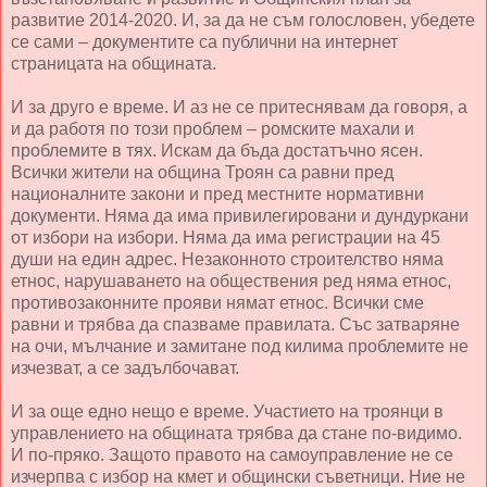
развитие 2014-2020. И, за да не съм голословен, убедете
се сами – документите са публични на интернет
страницата на общината.
И за друго е време. И аз не се притеснявам да говоря, а
и да работя по този проблем – ромските махали и
проблемите в тях. Искам да бъда достатъчно ясен.
Всички жители на община Троян са равни пред
националните закони и пред местните нормативни
документи. Няма да има привилегировани и дундуркани
от избори на избори. Няма да има регистрации на 45
души на един адрес. Незаконното строителство няма
етнос, нарушаването на обществения ред няма етнос,
противозаконните прояви нямат етнос. Всички сме
равни и трябва да спазваме правилата. Със затваряне
на очи, мълчание и замитане под килима проблемите не
изчезват, а се задълбочават.
И за още едно нещо е време. Участието на троянци в
управлението на общината трябва да стане по-видимо.
И по-пряко. Защото правото на самоуправление не се
изчерпва с избор на кмет и общински съветници. Ние не