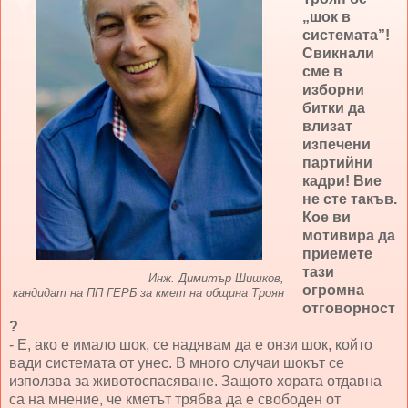
„шок в
системата”!
Свикнали
сме в
изборни
битки да
влизат
изпечени
партийни
кадри! Вие
не сте такъв.
Кое ви
мотивира да
приемете
тази
Инж. Димитър Шишков,
огромна
кандидат на ПП ГЕРБ за кмет на община Троян
отговорност
?
- Е, ако е имало шок, се надявам да е онзи шок, който
вади системата от унес. В много случаи шокът се
използва за животоспасяване. Защото хората отдавна
са на мнение, че кметът трябва да е свободен от