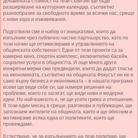
добавената стойност на тези събития ще бъде
разширяване на културния календар, съответно
разнообразие за свободното време за всички нас, срещи
с нови хора и изживявания.
Подготвили сме и набор от инициативи, които да
изпълним чрез публично-частно партньорство, като по
този начин ще оптимизираме и управлението на
общинската собственост. Едни от тези проекти са за
камерно кино, спортен комплекс, включително басейн,
социални услуги в общността. И още много други
конкретни мерки сме предвидили, които да дадат тласък
на икономиката, съответно на общината.Фокусът ни не е
само върху бизнеса и икономиката – в нашата програма
всеки ще види себе си, ще намери решения на
проблеми, които го засягат, ще види нови и модерни
идеи. Но най-важното е, че ще усети грижа и отношение.
В този един месец в срещи, разговори и публикации, ще
запознаем жителите на общината, както и ще обясним и
мотивираме всяка една от политиките, които ще
провеждаме.
Естествено, че за изпълнението на тези политики, ще