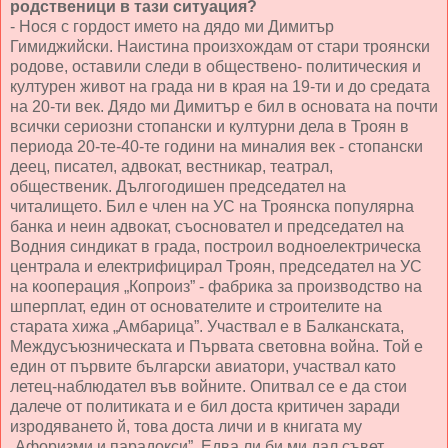
родственици в тази ситуация?
- Нося с гордост името на дядо ми Димитър
Гимиджийски. Наистина произхождам от стари троянски
родове, оставили следи в обществено- политическия и
културен живот на града ни в края на 19-ти и до средата
на 20-ти век. Дядо ми Димитър е бил в основата на почти
всички сериозни стопански и културни дела в Троян в
периода 20-те-40-те години на миналия век - стопански
деец, писател, адвокат, вестникар, театрал,
общественик. Дългогодишен председател на
читалището. Бил е член на УС на Троянска популярна
банка и неин адвокат, съосновател и председател на
Водния синдикат в града, построил водноелектрическа
централа и електрифицирал Троян, председател на УС
на кооперация „Копроиз” - фабрика за производство на
шперплат, един от основателите и строителите на
старата хижа „Амбарица”. Участвал е в Балканската,
Междусъюзническата и Първата световна война. Той е
един от първите български авиатори, участвал като
летец-наблюдател във войните. Опитвал се е да стои
далече от политиката и е бил доста критичен заради
изродяването й, това доста личи и в книгата му
„Афоризми и парадокси”. Едва ли би ми дал съвет,