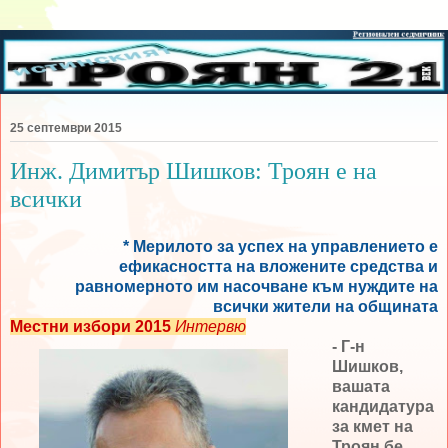
25 септември 2015
Инж. Димитър Шишков: Троян е на
всички
* Мерилото за успех на управлението е
ефикасността на вложените средства и
равномерното им насочване към нуждите на
всички жители на общината
Местни избори 2015
Интервю
- Г-н
Шишков,
вашата
кандидатура
за кмет на
Троян бе