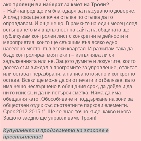
ако троянци ви изберат за кмет на Троян?
- Най-напред ще им благодаря за гласуваното доверие.
А след това ще започна стъпка по стъпка да го
оправдавам. И още нещо. В рамките на един месец след
встъпването ми в длъжност на сайта на общината ще
публикувам контролен лист с конкретните дейности и
мероприятия, които ще свършим във всяко едно
населено място, във всеки квартал. И разчитам така да
бъде контролиран моят екип – изпълнява ли си
задълженията или не. Защото думите и лозунгите, които
досега съм виждал в програмите за управление, отлитат
или остават неразбрани, а написаното ясно и конкретно
остава. Всеки ще може да си отпечати и отбелязва, като
има нещо несвършено в обещания срок, да дойде и да
ни го изиска, и да ни потърси сметка. Няма да има
обещания като „Обособяване и поддържане на зони за
обществен отдих със съответните паркови елементи.
Срок 2012-2015 г”. Ще се знае точно къде, какво и кога.
Защото заедно ще управляваме Троян!
Купуването и продаването на гласове е
престъпление!