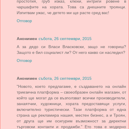
простотия, груб изказ, клюки, интриги ровене в
чаршафите на хората. Това са днешните троянци.
Изпитвам ужас, че детето ми ще расте сред вас!
Отговор
Анонимен
събота, 26 септември, 2015
А за дядо си Власи Власковски, защо не говориш?
Защото е бил социалист ли? От него какво си наследил?
Отговор
Анонимен
събота, 26 септември, 2015
"Новото, което предлагаме, е създаването на онлайн
триезична платформа – своеобразен онлайн магазин, от
който ще могат да се възползват всички производители,
занаятчии, художници, хората предоставящи услуги,
включително туристически. Тази платформа от една
страна ще рекламира нашия, местен бизнес, а и Троян,
от друга ще им осигурим възможност за директни
търговски контакти и продажби." Ето това е модерно