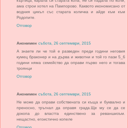
къртица, карала си старата кола, не си падала по коли,
ама строи хотел на Пампорово. Каквото икономисано от
водния цикъл със старата количка и айде към към
Родопите.
Отговор
Анонимен
събота, 26 септември, 2015
А знаете ли че той е разведен преди години неговия
кумец браконер и на дърва и животни и той го пази 5_6
години няма семейство да оправи първо него и тогава
троянци
Отговор
Анонимен
събота, 26 септември, 2015
Не може да оправи собствената си къща и буквално и
преносно, тръгнал да оправя града.Ще му се да се
докопа до властта единствено за реваншизъм.
нещастно, егоистично копеле
Отговор