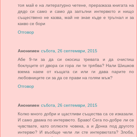
тоя май е на литературно четене, преразказа книгата на
дядо си само и само да запълни интервюто и нищо
съществено не казва, май не знае къде е тръгнал и за
какво се бори
Отговор
Анонимен
събота, 26 септември, 2015
Абе 9-ти за да си окосиш тревата и да очистиш
боклуците от двора си гора ли ти трябва? Нали Шишков
взема наем от къщата си или ги дава парите по
любовниците си за да се прави на голям мъж?
Отговор
Анонимен
събота, 26 септември, 2015
Колко много добри и щастливи същества са се изказали.
И само двама по интервюто. Браво! Сега по-добре ли се
чувствате, като оплюхте човека, а и Донка под другото
интервю? И въобще чели ли сте интервютата? Злоба,