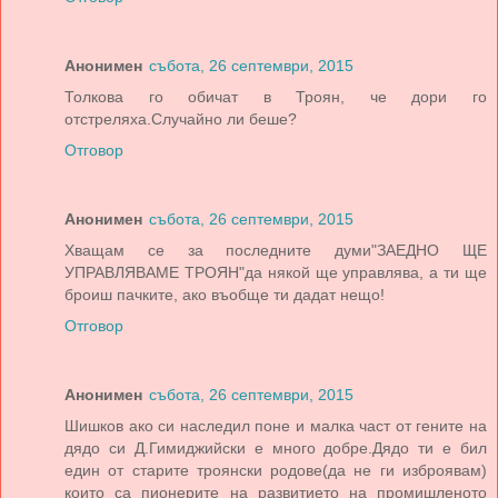
Анонимен
събота, 26 септември, 2015
Толкова го обичат в Троян, че дори го
отстреляха.Случайно ли беше?
Отговор
Анонимен
събота, 26 септември, 2015
Хващам се за последните думи"ЗАЕДНО ЩЕ
УПРАВЛЯВАМЕ ТРОЯН"да някой ще управлява, а ти ще
броиш пачките, ако въобще ти дадат нещо!
Отговор
Анонимен
събота, 26 септември, 2015
Шишков ако си наследил поне и малка част от гените на
дядо си Д.Гимиджийски е много добре.Дядо ти е бил
един от старите троянски родове(да не ги изброявам)
които са пионерите на развитието на промишленото