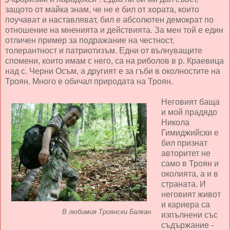
защото от майка знам, че не е бил от хората, които
поучават и наставляват, бил е абсолютен демократ по
отношение на мненията и действията. За мен той е един
отличен пример за подражание на честност,
толерантност и патриотизъм. Едни от вълнуващите
спомени, които имам с него, са на риболов в р. Краевица
над с. Черни Осъм, а другият е за гъби в околностите на
Троян. Много е обичал природата на Троян.
Неговият баща
и мой прадядо
Никола
Гимиджийски е
бил признат
авторитет не
само в Троян и
околията, а и в
страната. И
неговият живот
и кариера са
В любимия Троянски Балкан
изпълнени със
съдържание -