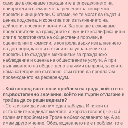
само ще включваме гражданите в определянето на
приоритети и вземането на решения за конкретни
проекти и инициативи. Считаме, че те могат да бъдат и
ценна подкрепа, и коректив при изпълнението на
дейности, проекти и политики. Затова ще включваме
представители на гражданите с нужните квалификация и
опит в подготовката на обществени поръчки, в
оценителните комисии, в контрола върху изпълнението
на договори, както и в екипите за управление на
проекти. Ще създадем механизъм за гражданско
наблюдение и оценка на обществените услуги. А при
възникването на обществено значими въпроси, за които
няма категорично съгласие, съм готов да предлагам
провеждането на референдум.
- Кой според вас е онзи проблем на града, който е от
първостепенно значение, който не търпи отлагане и
трябва да се реши веднага?
- Сега искам да изясним една заблуда. И някои от
останалите кандидат-кметове, и хората говорят, че най-
големият проблем на Троян е обезлюдяването му. А аз
имам друго мнение. Обезлюдяването не е проблем, то е