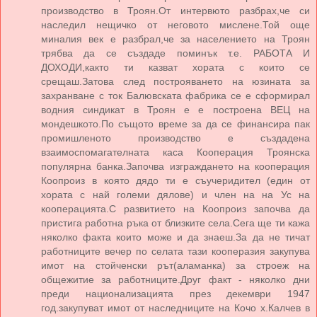
производство в Троян.От интервюто разбрах,че си
наследил нещичко от неговото мислене.Той още
миналия век е разбрал,че за населението на Троян
трябва да се създаде поминък т.е. РАБОТА И
ДОХОДИ,както ти казват хората с които се
срещаш.Затова след построяването на юзината за
захранване с ток Балювската фабрика се е сформирал
водния синдикат в Троян е е построена ВЕЦ на
мондешкото.По същото време за да се финансира пак
промишленото производство е създадена
взаимоспомагателната каса Кооперация Троянска
популярна банка.Започва изграждането на кооперация
Коопроиз в която дядо ти е съучеридител (един от
хората с най големи дялове) и член на на Ус на
кооперацията.С развитието на Коопроиз започва да
пристига работна ръка от близките села.Сега ще ти кажа
няколко факта които може и да знаеш.За да не тичат
работниците вечер по селата тази кооперазия закупува
имот на стойченски рът(аламанка) за строеж на
общежитие за работниците.Друг факт - няколко дни
преди национализацията през декември 1947
год.закупуват имот от наследниците на Кочо х.Калчев в