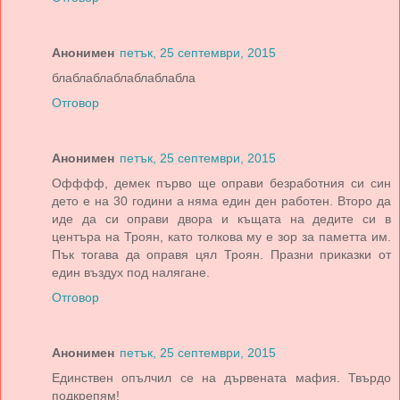
Анонимен
петък, 25 септември, 2015
блаблаблаблаблаблабла
Отговор
Анонимен
петък, 25 септември, 2015
Офффф, демек първо ще оправи безработния си син
дето е на 30 години а няма един ден работен. Второ да
иде да си оправи двора и къщата на дедите си в
центъра на Троян, като толкова му е зор за паметта им.
Пък тогава да оправя цял Троян. Празни приказки от
един въздух под налягане.
Отговор
Анонимен
петък, 25 септември, 2015
Единствен опълчил се на дървената мафия. Твърдо
подкрепям!