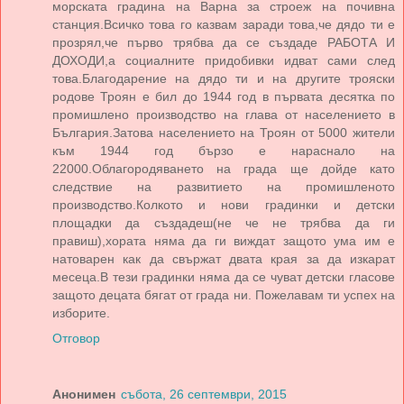
морската градина на Варна за строеж на почивна
станция.Всичко това го казвам заради това,че дядо ти е
прозрял,че първо трябва да се създаде РАБОТА И
ДОХОДИ,а социалните придобивки идват сами след
това.Благодарение на дядо ти и на другите трояски
родове Троян е бил до 1944 год в първата десятка по
промишлено производство на глава от населението в
България.Затова населението на Троян от 5000 жители
към 1944 год бързо е нараснало на
22000.Облагородяването на града ще дойде като
следствие на развитието на промишленото
производство.Колкото и нови градинки и детски
площадки да създадеш(не че не трябва да ги
правиш),хората няма да ги виждат защото ума им е
натоварен как да свържат двата края за да изкарат
месеца.В тези градинки няма да се чуват детски гласове
защото децата бягат от града ни. Пожелавам ти успех на
изборите.
Отговор
Анонимен
събота, 26 септември, 2015