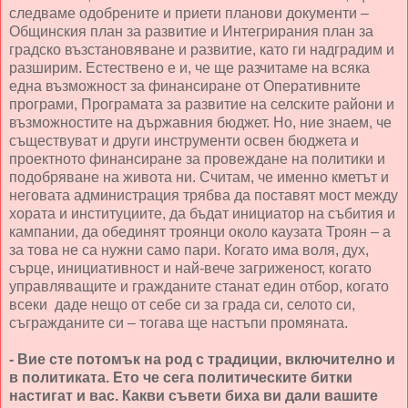
следваме одобрените и приети планови документи –
Общинския план за развитие и Интегрирания план за
градско възстановяване и развитие, като ги надградим и
разширим. Естествено е и, че ще разчитаме на всяка
една възможност за финансиране от Оперативните
програми, Програмата за развитие на селските райони и
възможностите на държавния бюджет. Но, ние знаем, че
съществуват и други инструменти освен бюджета и
проектното финансиране за провеждане на политики и
подобряване на живота ни. Считам, че именно кметът и
неговата администрация трябва да поставят мост между
хората и институциите, да бъдат инициатор на събития и
кампании, да обединят троянци около каузата Троян – а
за това не са нужни само пари. Когато има воля, дух,
сърце, инициативност и най-вече загриженост, когато
управляващите и гражданите станат един отбор, когато
всеки даде нещо от себе си за града си, селото си,
съгражданите си – тогава ще настъпи промяната.
- Вие сте потомък на род с традиции, включително и
в политиката. Ето че сега политическите битки
настигат и вас. Какви съвети биха ви дали вашите