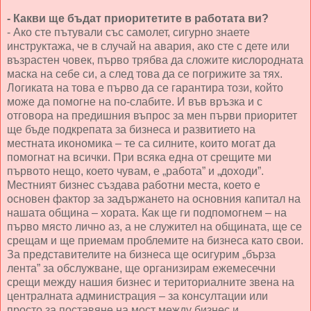
- Какви ще бъдат приоритетите в работата ви?
- Ако сте пътували със самолет, сигурно знаете
инструктажа, че в случай на авария, ако сте с дете или
възрастен човек, първо трябва да сложите кислородната
маска на себе си, а след това да се погрижите за тях.
Логиката на това е първо да се гарантира този, който
може да помогне на по-слабите. И във връзка и с
отговора на предишния въпрос за мен първи приоритет
ще бъде подкрепата за бизнеса и развитието на
местната икономика – те са силните, които могат да
помогнат на всички. При всяка една от срещите ми
първото нещо, което чувам, е „работа” и „доходи”.
Местният бизнес създава работни места, което е
основен фактор за задържането на основния капитал на
нашата община – хората. Как ще ги подпомогнем – на
първо място лично аз, а не служител на общината, ще се
срещам и ще приемам проблемите на бизнеса като свои.
За представителите на бизнеса ще осигурим „бърза
лента” за обслужване, ще организирам ежемесечни
срещи между нашия бизнес и териториалните звена на
централната администрация – за консултации или
просто за поставяне на мост между бизнес и