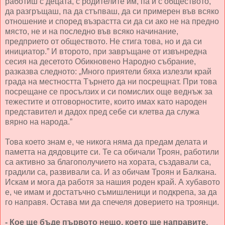
работиш с децата, с родителите им, па и с обществото,
да разгръщаш, па да стъпваш, да си примерен във всяко
отношение и според възрастта си да си ако не на предно
място, не и на последно във всяко начинание,
предприето от обществото. Не стига това, но и да си
инициатор.” И второто, при завръщане от извънредна
сесия на десетото Обикновено Народно събрание,
разказва следното: „Много приятели бяха излезли край
града на местността Търнето да ни посрещнат. При това
посрещане се просълзих и си помислих още веднъж за
тежестите и отговорностите, които имах като народен
представител и дадох пред себе си клетва да служа
вярно на народа.”
Това което знам е, че никога няма да предам делата и
паметта на дядовците си. Те са обичали Троян, работили
са активно за благополучието на хората, създавали са,
градили са, развивали са. И аз обичам Троян и Балкана.
Искам и мога да работя за нашия роден край. А хубавото
е, че имам и достатъчно съмишленици и подкрепа, за да
го направя. Остава ми да спечеля доверието на троянци.
- Кое ще бъде първото нещо, което ще направите,