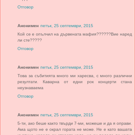
Отговор
Анонимен
петък, 25 септември, 2015
Кой се е опълчил на дървената мафия??????Вие наред
ли сте?????
Отговор
Анонимен
петък, 25 септември, 2015
Това за събитията много ми харесва, с много различни
резултати. Каварна от едни рок концерти стана
неузнаваема
Отговор
Анонимен
петък, 25 септември, 2015
5-ти, ако беше както твърди 7-ми, можеше и да я оправи.
Ама щото не е окрал гората не може. Не е като вашата