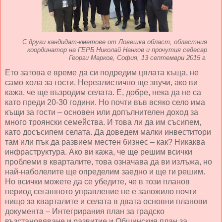
С други кандидат-кметове от Ловешка област, областния
координатор на ГЕРБ Николай Нанков и прочутия седесар
Георги Марков, София, 13 септември 2015 г.
Ето затова е време да си подредим цялата къща, не
само хола за гости. Нереалистично ще звучи, ако ви
кажа, че ще възродим селата. Е, добре, нека да не са
като преди 20-30 години. Но почти във всяко село има
къщи за гости – основен или допълнителен доход за
много троянски семейства. И това ли да им съсипем,
като досъсипем селата. Да доведем малки инвеститори
там или пък да развием местен бизнес – как? Никаква
инфраструктура. Ако ви кажа, че ще решим всички
проблеми в кварталите, това означава да ви излъжа, но
най-наболелите ще определим заедно и ще ги решим.
Но всички можете да се убедите, че в този планов
период сегашното управление не е заложило почти
нищо за кварталите и селата в двата основни планови
документа – Интегрирания план за градско
възстановяване и развитие и Общинския план за