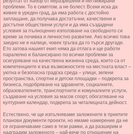
резултат от набор от неразрешени и неглижирани
проблеми. То е симптом, а не болест. Всеки иска да
живее в уреден град, да има работа с достойно
заплащане, да получава достатъчни, качествени и
достъпни обществени услуги и да има създадени
условия за пълноценно използване на свободното си
време за почивка и личностно развитие. Ако всичко това
заедно не е налице, човек тръгва да го търси другаде.
Ето затова нашият екип няма да отлага и ще работи
паралелно и балансирано по всички проблеми за
осигуряване на качествена жизнена среда, които са от
компетенциите и във възможностите на местната власт –
уютна и безопасна градска среда – улици, зелени
пространства, спортни и детски площадки – подкрепа за
бизнеса, подобряване на здравните, социалните,
образователните, транспортните и комуналните услуги,
създаване на условия за масов спорт, обогатяване на
културния календар, подкрепа за читалищната дейност.
Естествено, че ще изпълняваме заложените в приетите
планови документи проекти, но имаме намерение да не
се ограничаваме само в тези рамки, а да разширим и
надградим заложеното – най-вече по отношение на