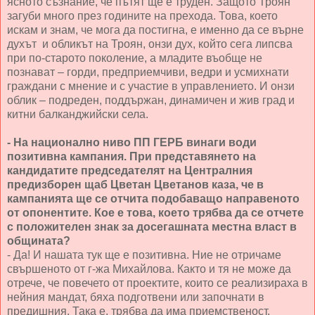
ясното съзнание, че пътят ще е труден. Защото Троян
загуби много през годините на прехода. Това, което
искам и знам, че мога да постигна, е именно да се върне
духът и обликът на Троян, онзи дух, който сега липсва
при по-старото поколение, а младите въобще не
познават – горди, предприемчиви, ведри и усмихнати
граждани с мнение и с участие в управлението. И онзи
облик – подреден, поддържан, динамичен и жив град и
китни балканджийски села.
- На национално ниво ПП ГЕРБ винаги води
позитивна кампания. При представянето на
кандидатите председателят на Централния
предизборен щаб Цветан Цветанов каза, че в
кампанията ще се отчита подобаващо направеното
от опонентите. Кое е това, което трябва да се отчете
с положителен знак за досегашната местна власт в
общината?
- Да! И нашата тук ще е позитивна. Ние не отричаме
свършеното от г-жа Михайлова. Както и тя не може да
отрече, че повечето от проектите, които се реализираха в
нейния мандат, бяха подготвени или започнати в
предишния. Така е, трябва да има приемственост,