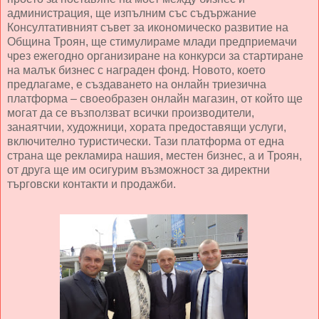
администрация, ще изпълним със съдържание
Консултативният съвет за икономическо развитие на
Община Троян, ще стимулираме млади предприемачи
чрез ежегодно организиране на конкурси за стартиране
на малък бизнес с награден фонд. Новото, което
предлагаме, е създаването на онлайн триезична
платформа – своеобразен онлайн магазин, от който ще
могат да се възползват всички производители,
занаятчии, художници, хората предоставящи услуги,
включително туристически. Тази платформа от една
страна ще рекламира нашия, местен бизнес, а и Троян,
от друга ще им осигурим възможност за директни
търговски контакти и продажби.