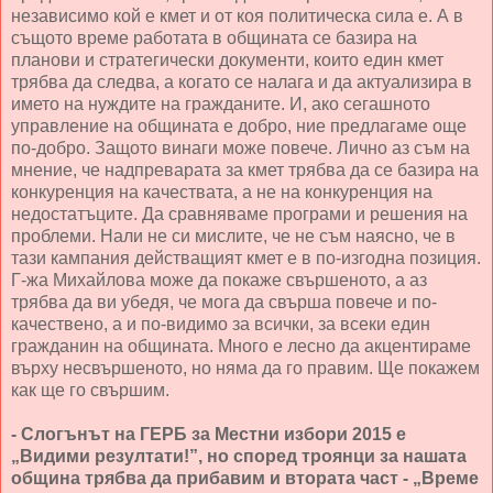
независимо кой е кмет и от коя политическа сила е. А в
същото време работата в общината се базира на
планови и стратегически документи, които един кмет
трябва да следва, а когато се налага и да актуализира в
името на нуждите на гражданите. И, ако сегашното
управление на общината е добро, ние предлагаме още
по-добро. Защото винаги може повече. Лично аз съм на
мнение, че надпреварата за кмет трябва да се базира на
конкуренция на качествата, а не на конкуренция на
недостатъците. Да сравняваме програми и решения на
проблеми. Нали не си мислите, че не съм наясно, че в
тази кампания действащият кмет е в по-изгодна позиция.
Г-жа Михайлова може да покаже свършеното, а аз
трябва да ви убедя, че мога да свърша повече и по-
качествено, а и по-видимо за всички, за всеки един
гражданин на общината. Много е лесно да акцентираме
върху несвършеното, но няма да го правим. Ще покажем
как ще го свършим.
- Слогънът на ГЕРБ за Местни избори 2015 е
„Видими резултати!”, но според троянци за нашата
община трябва да прибавим и втората част - „Време