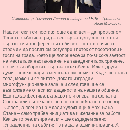
С министър Томислав Дончев и лидера на ГЕРБ - Троян инж.
Иван Миховски
Нашият екип си поставя още една цел – да превърнем
Троян в събитиен град – център за културни, спортни,
търговски и конферентни събития. По този начин се
стремим да постигнем регулярен поток от посетители и
гости на града, което ще допринесе за по-висока заетост
на местата за настаняване, на заведенията за хранене,
по високи обороти в търговските обекти. Или с други
думи - повече пари в местната икономика. Къде ще става
това, може би се питате. Докато изградим
многофункционална зала, а и след това, ще се
възползваме от всички дадености на нашата община.
Един джаз фестивал, а защо не и опера, на фона на
Состра или състезание по спортен риболов на язовир
„Сопот”, а пленер на млади художници в мах. Баба
Стана – само трябва инициатива и желание за работа.
Как ще го реализираме ли – ще създадем звено
„Управление на събития” в нашата администрация. А