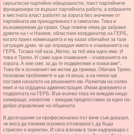
свръхтесни партийни обвързаности, тоест партийните
функционери си вършат партийната работа, а избраните
в местната власт работят за хората без значение от
партийната им принадлежност и симпатии. Това и
възнамерявам да правя. Още повече няма да забравя
думите на г-н Нанков, областния координатор на ГЕРБ,
когато приех номинацията и му казах обичайни за тази
ситуация думи, че ще оправдая името и очакванията на
ГЕРБ. Тогава той каза „Митко, за теб има едно име. И
това е Троян. И само едни очаквания – очакванията на
хората. А ние сме, за да те подкрепяме и помагаме”.
Това бе и основният ми мотив да приема. Обичам Троян,
познавам проблемите и ще ги реша, а на някои ще
поставя началото на решението им. Разчитам на силен
екип и на отдадена администрация. Имам доверието и
подкрепата на ГЕРБ. Във всичко това не виждам нищо
шокиращо, напротив – виждам предпоставки за едно по-
добро управление на общината.
В досегашния си професионален път вече съм доказал,
че мога да поемам огромна отговорност, да бъда
стриктен и коректен. И сега влизам в тази надпревара с