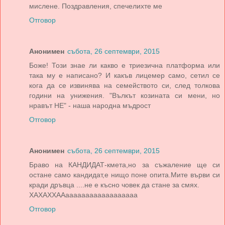
мислене. Поздравления, спечелихте ме
Отговор
Анонимен
събота, 26 септември, 2015
Боже! Този знае ли какво е триезична платформа или
така му е написано? И какъв лицемер само, сетил се
кога да се извинява на семейството си, след толкова
години на унижения. "Вълкът козината си мени, но
нравът НЕ" - наша народна мъдрост
Отговор
Анонимен
събота, 26 септември, 2015
Браво на КАНДИДАТ-кмета,но за съжаление ще си
остане само кандидат,е нищо поне опита.Мите върви си
кради дръвца ....не е късно човек да стане за смях.
ХАХАХХААаааааааааааааааааа
Отговор