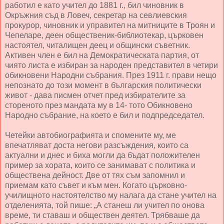
работил е като учител до 1881 г., бил чиновник в
Окръжния съд в Ловеч, секретар на севлиевския
прокурор, чиновник и управител на митниците в Троян и
Чепеларе, деен общественик-библиотекар, църковен
настоятел, читалищен деец и общински съветник.
Активен член е бил на Демократическата партия, от
чиято листа е избиран за народен представител в четири
обикновени Народни събрания. През 1911 г. прави нещо
непознато до този момент в българския политически
живот - дава писмен отчет пред избирателите за
стореното през мандата му в 14- тото Обикновено
Народно събрание, на което е бил и подпредседател.
Четейки автобиографията и спомените му, ме
впечатляват доста негови разсъждения, които са
актуални и днес и биха могли да бъдат положителен
пример за хората, които се занимават с политика и
обществена дейност. Две от тях съм запомнил и
приемам като съвет и към мен. Когато църковно-
училищното настоятелство му налага да стане учител на
отделенията, той пише: „А станеш ли учител по онова
време, ти ставаш и обществен деятел. Трябваше да