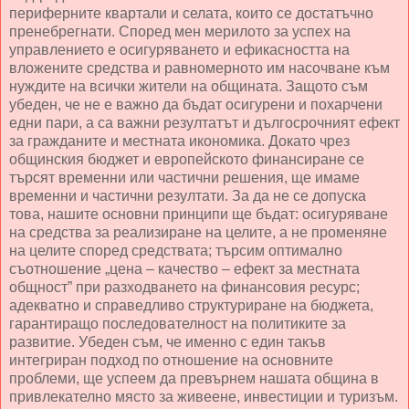
периферните квартали и селата, които се достатъчно
пренебрегнати. Според мен мерилото за успех на
управлението е осигуряването и ефикасността на
вложените средства и равномерното им насочване към
нуждите на всички жители на общината. Защото съм
убеден, че не е важно да бъдат осигурени и похарчени
едни пари, а са важни резултатът и дългосрочният ефект
за гражданите и местната икономика. Докато чрез
общинския бюджет и европейското финансиране се
търсят временни или частични решения, ще имаме
временни и частични резултати. За да не се допуска
това, нашите основни принципи ще бъдат: осигуряване
на средства за реализиране на целите, а не променяне
на целите според средствата; търсим оптимално
съотношение „цена – качество – ефект за местната
общност” при разходването на финансовия ресурс;
адекватно и справедливо структуриране на бюджета,
гарантиращо последователност на политиките за
развитие. Убеден съм, че именно с един такъв
интегриран подход по отношение на основните
проблеми, ще успеем да превърнем нашата община в
привлекателно място за живеене, инвестиции и туризъм.