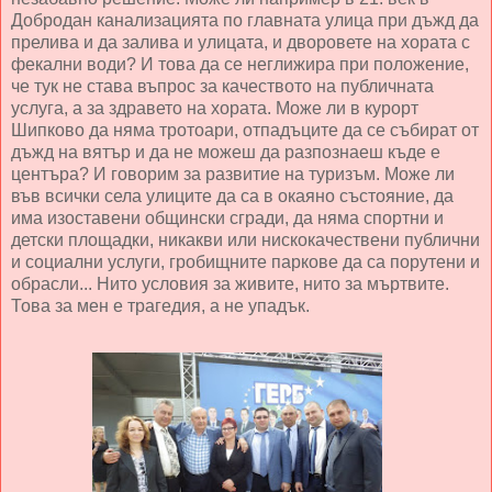
Добродан канализацията по главната улица при дъжд да
прелива и да залива и улицата, и дворовете на хората с
фекални води? И това да се неглижира при положение,
че тук не става въпрос за качеството на публичната
услуга, а за здравето на хората. Може ли в курорт
Шипково да няма тротоари, отпадъците да се събират от
дъжд на вятър и да не можеш да разпознаеш къде е
центъра? И говорим за развитие на туризъм. Може ли
във всички села улиците да са в окаяно състояние, да
има изоставени общински сгради, да няма спортни и
детски площадки, никакви или нискокачествени публични
и социални услуги, гробищните паркове да са порутени и
обрасли... Нито условия за живите, нито за мъртвите.
Това за мен е трагедия, а не упадък.