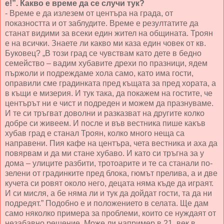
е!”. Какво е време да се случи тук?
- Време е да излезем от центъра на града, от
показността и от заблудите. Време е резултатите да
станат видими за всеки един жител на общината. Троян
е на всички. Знаете ли какво ми каза един човек от кв.
Буковец? „В този град се чувствам като дете в бедно
семейство – вадим хубавите дрехи по празници, ядем
пържоли и подреждаме хола само, като има гости,
оправили сме градинката пред къщата за пред хората, а
в къщи е мизерия. И тук така, да покажем на гостите, че
центърът ни е чист и подреден и можем да празнуваме.
И те си тръгват доволни и разказват на другите колко
добре си живеем. И после и във вестника пише какъв
хубав град е станал Троян, колко много неща са
направени. Пия кафе на центъра, чета вестника и аха да
повярвам и да ми стане хубаво. И като си тръгна за у
дома – улиците разбити, тротоарите и те са станали по-
зелени от градинките пред блока, гюмът прелива, а и две
кучета си ровят около него, децата няма къде да играят.
И си мисля, а бе няма ли и тук да дойдат гости, та да ни
подредят.” Подобно е и положението в селата. Ще дам
само няколко примера за проблеми, които се нуждаят от
незабавно решение. Може ли например в 21. век в