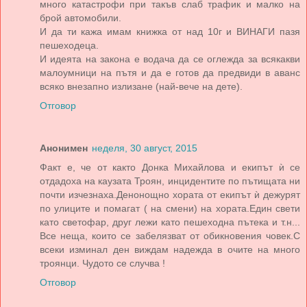
много катастрофи при такъв слаб трафик и малко на
брой автомобили.
И да ти кажа имам книжка от над 10г и ВИНАГИ пазя
пешеходеца.
И идеята на закона е водача да се оглежда за всякакви
малоумници на пътя и да е готов да предвиди в аванс
всяко внезапно излизане (най-вече на дете).
Отговор
Анонимен
неделя, 30 август, 2015
Факт е, че от както Донка Михайлова и екипът ѝ се
отдадоха на каузата Троян, инцидентите по пътищата ни
почти изчезнаха.Денонощно хората от екипът ѝ дежурят
по улиците и помагат ( на смени) на хората.Един свети
като светофар, друг лежи като пешеходна пътека и т.н...
Все неща, които се забелязват от обикновения човек.С
всеки изминал ден виждам надежда в очите на много
троянци. Чудото се случва !
Отговор