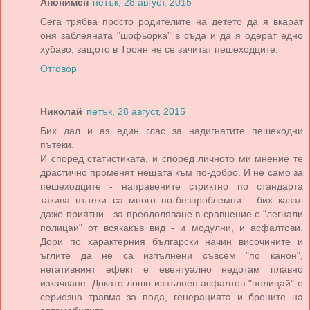
Анонимен
петък, 28 август, 2015
Сега трябва просто родителите на детето да я вкарат
оня заблеяната "шофьорка" в съда и да я одерат едно
хубаво, защото в Троян не се зачитат пешеходците.
Отговор
Николай
петък, 28 август, 2015
Бих дал и аз един глас за надигнатите пешеходни
пътеки.
И според статистиката, и според личното ми мнение те
драстично променят нещата към по-добро. И не само за
пешеходците - направените стриктно по стандарта
такива пътеки са много по-безпроблемни - бих казал
даже приятни - за преодоляване в сравнение с "легнали
полицаи" от всякакъв вид - и модулни, и асфалтови.
Дори по характерния български начин височините и
ъглите да не са изпълнени съвсем "по канон",
негативният ефект е евентуално недотам плавно
изкачване. Докато лошо изпълнен асфалтов "полицай" е
сериозна травма за пода, генерацията и броните на