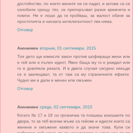
достойнство, по които жените не си падат, и затова са се
озлобили срещу тях, се препоръчват разни кремчета и
помпи. Не е лошо да ги пробваш, за жалост обаче за
простотията и ниската интелигентност лек няма.
Отговор
Анонимен
вторник, 01 септември, 2015
Тоя дето ще измисля закон против шофиращи жени или
е гей или е пълен идиот. Явно баща му го е раждал или
го е довлякла реката. И в двата случая сигурно някъде
се е заклещвал, та от там са му страничните ефекти.
Чудно ми е дали е женен или омъжен
Отговор
Анонимен
сряда, 02 септември, 2015
Когато № 17 и 18 си грозничка та плашиш кокошките по
двора, то за теб всички мъже са гейове и идиоти които са
женени и омъжени каквото и да значи това. Купи си