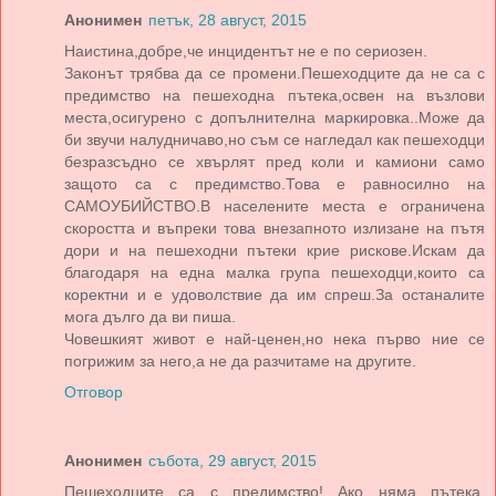
Анонимен
петък, 28 август, 2015
Наистина,добре,че инцидентът не е по сериозен.
Законът трябва да се промени.Пешеходците да не са с
предимство на пешеходна пътека,освен на възлови
места,осигурено с допълнителна маркировка..Може да
би звучи налудничаво,но съм се нагледал как пешеходци
безразсъдно се хвърлят пред коли и камиони само
защото са с предимство.Това е равносилно на
САМОУБИЙСТВО.В населените места е ограничена
скоростта и въпреки това внезапното излизане на пътя
дори и на пешеходни пътеки крие рискове.Искам да
благодаря на една малка група пешеходци,които са
коректни и е удоволствие да им спреш.За останалите
мога дълго да ви пиша.
Човешкият живот е най-ценен,но нека първо ние се
погрижим за него,а не да разчитаме на другите.
Отговор
Анонимен
събота, 29 август, 2015
Пешеходците са с предимство! Ако няма пътека,