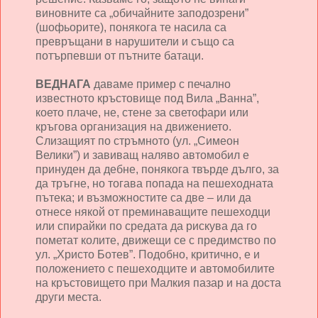
виновните са „обичайните заподозрени”
(шофьорите), понякога те насила са
превръщани в нарушители и също са
потърпевши от пътните батаци.
ВЕДНАГА
даваме пример с печално
известното кръстовище под Вила „Ванна”,
което плаче, не, стене за светофари или
кръгова организация на движението.
Слизащият по стръмното (ул. „Симеон
Велики”) и завиващ наляво автомобил е
принуден да дебне, понякога твърде дълго, за
да тръгне, но тогава попада на пешеходната
пътека; и възможностите са две – или да
отнесе някой от преминаващите пешеходци
или спирайки по средата да рискува да го
пометат колите, движещи се с предимство по
ул. „Христо Ботев”. Подобно, критично, е и
положението с пешеходците и автомобилите
на кръстовището при Малкия пазар и на доста
други места.