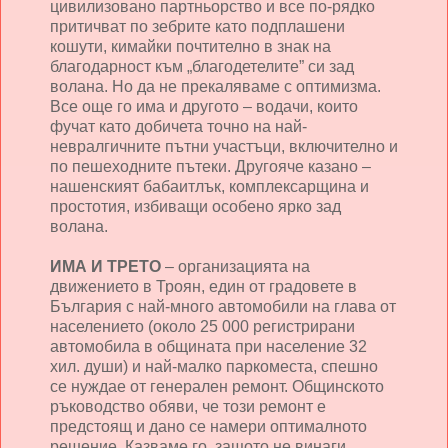
цивилизовано партньорство и все по-рядко
притичват по зебрите като подплашени
кошути, кимайки почтително в знак на
благодарност към „благодетелите” си зад
волана. Но да не прекаляваме с оптимизма.
Все още го има и другото – водачи, които
фучат като добичета точно на най-
невралгичните пътни участъци, включително и
по пешеходните пътеки. Другояче казано –
нашенският бабаитлък, комплексарщина и
простотия, избиващи особено ярко зад
волана.
ИМА
И ТРЕТО
– организацията на
движението в Троян, един от градовете в
България с най-много автомобили на глава от
населението (около 25 000 регистрирани
автомобила в общината при население 32
хил. души) и най-малко паркоместа, спешно
се нуждае от генерален ремонт. Общинското
ръководство обяви, че този ремонт е
предстоящ и дано се намери оптималното
решение. Казваме го, защото не винаги