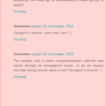
вибратор той няма да ти изневерява и няма как да те
види!!!
Отговор
Анонимен
сряда, 02 септември, 2015
Гроздето е кисело, нали така, пич? :)
Отговор
Анонимен
сряда, 02 септември, 2015
Пак казвам, виж в някои специализирани сайтове има
разни методи за ненадарени мъже, та да не пишеш
постове срещу всички жени в стил "Гроздето е кисело" :)
Отговор