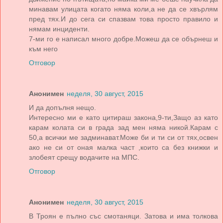
минавам улицата когато няма коли,а не да се хвърлям
пред тях.И до сега си спазвам това просто правило и
нямам инциденти.
7-ми го е написал много добре.Можеш да се обърнеш и
към него
Отговор
Анонимен
неделя, 30 август, 2015
И да допълня нещо.
Интересно ми е като цитираш закона,9-ти,Защо аз като
карам колата си в града зад мен няма никой.Карам с
50,а всички ме задминават.Може би и ти си от тях,освен
ако не си от оная малка част ,които са без книжки и
злобеят срещу водачите на МПС.
Отговор
Анонимен
неделя, 30 август, 2015
В Троян е пълно със смотаняци. Затова и има толкова