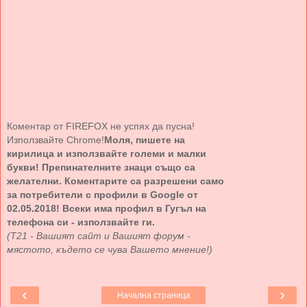
Коментар от FIREFOX не успях да пусна!
Използвайте Chrome!
Моля, пишете на
кирилица и използвайте големи и малки
букви! Препинателните знаци също са
желателни. Коментарите са разрешени само
за потребители с профили в Google от
02.05.2018! Всеки има профил в Гугъл на
телефона си - използвайте ги.
(Т21 - Вашият сайт и Вашият форум -
мястото, където се чува Вашето мнение!)
‹
›
Начална страница