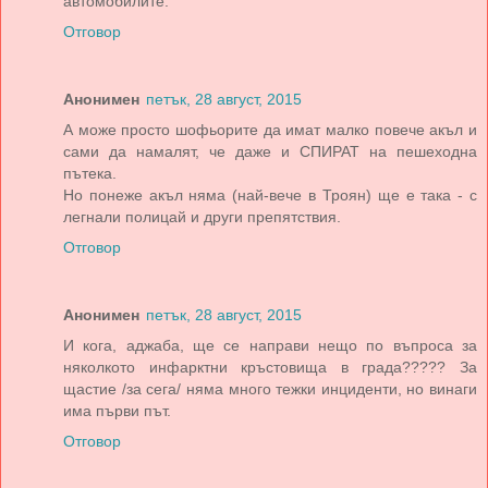
автомобилите.
Отговор
Анонимен
петък, 28 август, 2015
А може просто шофьорите да имат малко повече акъл и
сами да намалят, че даже и СПИРАТ на пешеходна
пътека.
Но понеже акъл няма (най-вече в Троян) ще е така - с
легнали полицай и други препятствия.
Отговор
Анонимен
петък, 28 август, 2015
И кога, аджаба, ще се направи нещо по въпроса за
няколкото инфарктни кръстовища в града????? За
щастие /за сега/ няма много тежки инциденти, но винаги
има първи път.
Отговор