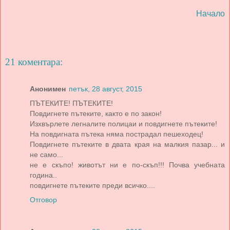
Начало
21 коментара:
Анонимен
петък, 28 август, 2015
ПЪТЕКИТЕ! ПЪТЕКИТЕ!
Повдигнете пътеките, както е по закон!
Изхвърлете легналите полицаи и повдигнете пътеките!
На повдигната пътека няма пострадал пешеходец!
Повдигнете пътеките в двата края на малкия пазар... и
не само...
не е скъпо! животът ни е по-скъп!!! Почва учебната
година..
повдигнете пътеките преди всичко....
Отговор