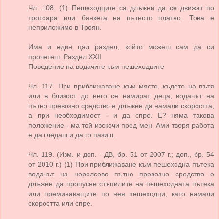
Чл. 108. (1) Пешеходците са длъжни да се движат по
тротоара или банкета на пътното платно. Това е
неприложимо в Троян.
Има и един цял раздел, който можеш сам да си
прочетеш: Раздел ХХII
Поведение на водачите към пешеходците
Чл. 117. При приближаване към място, където на пътя
или в близост до него се намират деца, водачът на
пътно превозно средство е длъжен да намали скоростта,
а при необходимост - и да спре. Е? няма такова
положение - ма той изскочи пред мен. Ами творя работа
е да гледаш и да го пазиш.
Чл. 119. (Изм. и доп. - ДВ, бр. 51 от 2007 г.; доп., бр. 54
от 2010 г.) (1) При приближаване към пешеходна пътека
водачът на нерелсово пътно превозно средство е
длъжен да пропусне стъпилите на пешеходната пътека
или преминаващите по нея пешеходци, като намали
скоростта или спре.