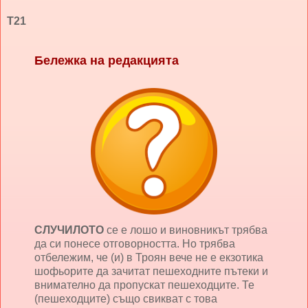
Т21
Бележка на редакцията
СЛУЧИЛОТО
се е лошо и виновникът трябва
да си понесе отговорността. Но трябва
отбележим, че (и) в Троян вече не е екзотика
шофьорите да зачитат пешеходните пътеки и
внимателно да пропускат пешеходците. Те
(пешеходците) също свикват с това