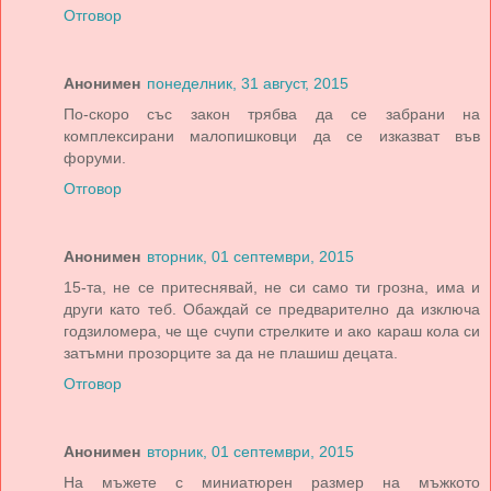
Отговор
Анонимен
понеделник, 31 август, 2015
По-скоро със закон трябва да се забрани на
комплексирани малопишковци да се изказват във
форуми.
Отговор
Анонимен
вторник, 01 септември, 2015
15-та, не се притеснявай, не си само ти грозна, има и
други като теб. Обаждай се предварително да изключа
годзиломера, че ще счупи стрелките и ако караш кола си
затъмни прозорците за да не плашиш децата.
Отговор
Анонимен
вторник, 01 септември, 2015
На мъжете с миниатюрен размер на мъжкото