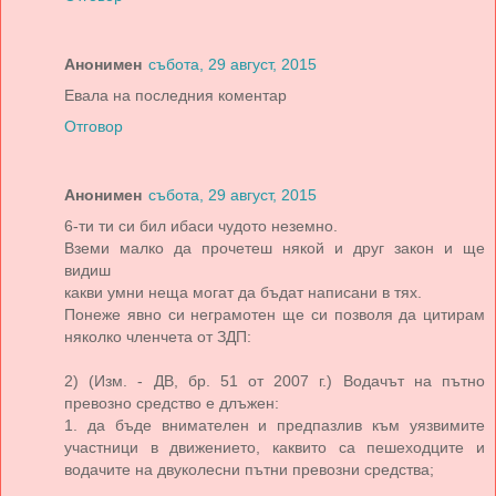
Анонимен
събота, 29 август, 2015
Евала на последния коментар
Отговор
Анонимен
събота, 29 август, 2015
6-ти ти си бил ибаси чудото неземно.
Вземи малко да прочетеш някой и друг закон и ще
видиш
какви умни неща могат да бъдат написани в тях.
Понеже явно си неграмотен ще си позволя да цитирам
няколко членчета от ЗДП:
2) (Изм. - ДВ, бр. 51 от 2007 г.) Водачът на пътно
превозно средство е длъжен:
1. да бъде внимателен и предпазлив към уязвимите
участници в движението, каквито са пешеходците и
водачите на двуколесни пътни превозни средства;