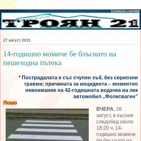
27 август 2015
14-годишно момиче бе блъснато на
пешеходна пътека
* Пострадалата е със счупен зъб, без сериозни
травми; причината за инцидента – моментно
невнимание на 42-годишната водачка на лек
автомобил „Фолксваген”
Лошо
ВЧЕРА
, 26
август, в късния
следобед около
18:20 ч. 14-
годишно момиче
бе блъснато на