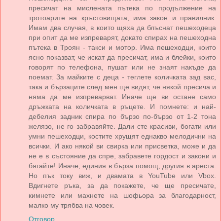
пресичат на мислената пътека по продължение на
тротоарите на кръстовищата, има закон и правилник.
Имам два случая, в които щяха да блъснат пешеходеца
при опит да ме изпреварят, докато спирах на пешеходна
пътека в Троян - такси и мотор. Има пешеходци, които
ясно показват, че искат да пресичат, има и блейки, които
говорят по телефона, пушат или не знаят накъде да
поемат. За майките с деца - теглете количката зад вас,
така и бързаците след мен ще видят, че някой пресича и
няма да ме изпреварват. Иначе ще ви остане само
дръжката на количката в ръцете. И помнете: и най-
дебелия задник спира по бързо по-бързо от 1-2 тона
желязо, не го забравяйте. Дали сте красиви, богати или
умни пешеходци, костите хрущят еднакво мелодични на
всички. И ако някой ви свирка или присветка, може и да
не е в състояние да спре, забравете гордост и закони и
бягайте! Иначе, единия в бърза помощ, другия в ареста.
Но пък току виж, и двамата в YouTube или Vbox.
Вдигнете ръка, за да покажете, че ще пресичате,
кимнете или махнете на шофьора за благодарност,
малко му трябва на човек.
Отговор