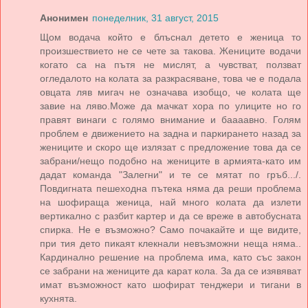
Анонимен
понеделник, 31 август, 2015
Щом водача който е блъснал детето е женица то
произшествието не се чете за такова. Жениците водачи
когато са на пътя не мислят, а чувстват, ползват
огледалото на колата за разкрасяване, това че е подала
овцата ляв мигач не означава изобщо, че колата ще
завие на ляво.Може да мачкат хора по улиците но го
правят винаги с голямо внимание и баааавно. Голям
проблем е движението на задна и паркирането назад за
жениците и скоро ще излязат с предложение това да се
забрани/нещо подобно на жениците в армията-като им
дадат команда "Залегни" и те се мятат по гръб.../.
Повдигната пешеходна пътека няма да реши проблема
на шофираща женица, най много колата да излети
вертикално с разбит картер и да се вреже в автобусната
спирка. Не е възможно? Само почакайте и ще видите,
при тия дето пикаят клекнали невъзможни неща няма..
Кардинално решение на проблема има, като със закон
се забрани на жениците да карат кола. За да се изявяват
имат възможност като шофират тенджери и тигани в
кухнята.