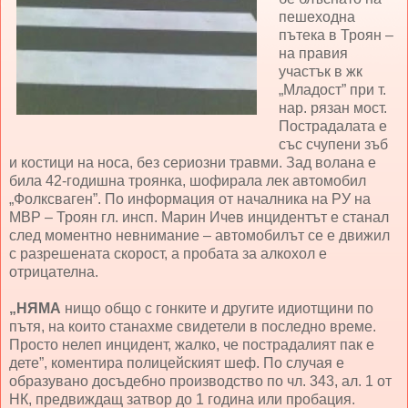
пешеходна
пътека в Троян –
на правия
участък в жк
„Младост” при т.
нар. рязан мост.
Пострадалата е
със счупени зъб
и костици на носа, без сериозни травми. Зад волана е
била 42-годишна троянка, шофирала лек автомобил
„Фолксваген”. По информация от началника на РУ на
МВР – Троян гл. инсп. Марин Ичев инцидентът е станал
след моментно невнимание – автомобилът се е движил
с разрешената скорост, а пробата за алкохол е
отрицателна.
„НЯМА
нищо общо с гонките и другите идиотщини по
пътя, на които станахме свидетели в последно време.
Просто нелеп инцидент, жалко, че пострадалият пак е
дете”, коментира полицейският шеф. По случая е
образувано досъдебно производство по чл. 343, ал. 1 от
НК, предвиждащ затвор до 1 година или пробация.