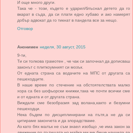
И още много други.
Така че - този, където е ударил/блъснал детето да го
вкарат в съда, да си плати едно хубаво и ако намерят
добър адвокат да го тикнат в пандела все за нещо.
Отговор
Анонимен
неделя, 30 август, 2015
9-ти,
Ти си толкова грамотен , че чак си започнал да дописваш
законът с плиткоумният си мозък.
От едната страна са водачите на МПС от другата са
пешеходците.
В наше време по стечение на обстоятелствата малко
хора са без шофьорски книжки,така че почти всички сме
и от едната и от другата страна.
Виждали сме безобразия зад волана,както и безумни
пешеходци.
Нека бъдем по дисциплинирани на пътя,а не да си
цитираме закончета и да злорадстваме.
Аз като бях малък не съм знаел изобщо ,че има закон за
движение по пътищата,но майка ми ме беше научила да