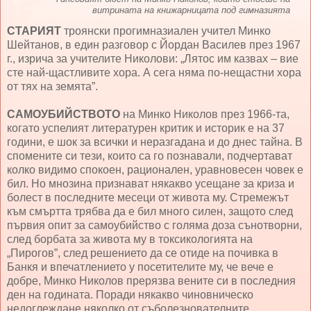
витрината на книжарницата под гимназията
СТАРИЯТ
троянски прогимназиален учител Минко
Шейтанов, в един разговор с Йордан Василев през 1967
г., изрича за учителите Николови: „Лятос им казвах – вие
сте най-щастливите хора. А сега няма по-нещастни хора
от тях на земята”.
САМОУБИЙСТВОТО
на Минко Николов през 1966-та,
когато успелият литературен критик и историк е на 37
години, е шок за всички и неразгадана и до днес тайна. В
спомените си тези, които са го познавали, подчертават
колко видимо спокоен, рационален, уравновесен човек е
бил. Но мнозина признават някакво усещане за криза и
болест в последните месеци от живота му. Стремежът
към смъртта трябва да е бил много силен, защото след
първия опит за самоубийство с голяма доза сънотворни,
след борбата за живота му в токсикологията на
„Пирогов”, след решението да се отиде на почивка в
Банкя и впечатлението у посетителите му, че вече е
добре, Минко Николов прерязва вените си в последния
ден на годината. Поради някакво чиновническо
недоглеждане няколко от съболезнователните