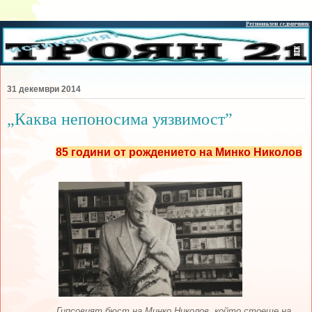
31 декември 2014
„Каква непоносима уязвимост”
85 години от рождението на Минко Николов
Гипсовият бюст на Минко Николов, който стоеше на