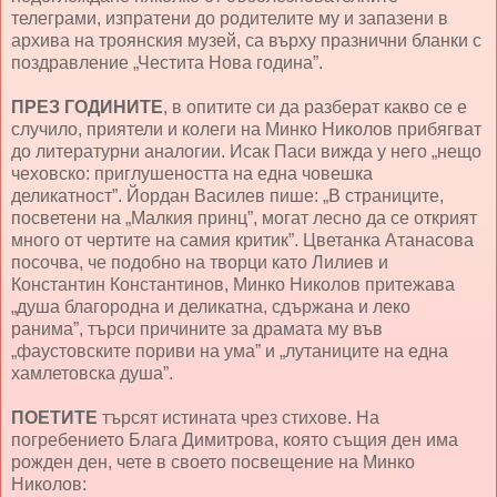
телеграми, изпратени до родителите му и запазени в
архива на троянския музей, са върху празнични бланки с
поздравление „Честита Нова година”.
ПРЕЗ ГОДИНИТЕ
, в опитите си да разберат какво се е
случило, приятели и колеги на Минко Николов прибягват
до литературни аналогии. Исак Паси вижда у него „нещо
чеховско: приглушеността на една човешка
деликатност”. Йордан Василев пише: „В страниците,
посветени на „Малкия принц”, могат лесно да се открият
много от чертите на самия критик”. Цветанка Атанасова
посочва, че подобно на творци като Лилиев и
Константин Константинов, Минко Николов притежава
„душа благородна и деликатна, сдържана и леко
ранима”, търси причините за драмата му във
„фаустовските пориви на ума” и „лутаниците на една
хамлетовска душа”.
ПОЕТИТЕ
търсят истината чрез стихове. На
погребението Блага Димитрова, която същия ден има
рожден ден, чете в своето посвещение на Минко
Николов: