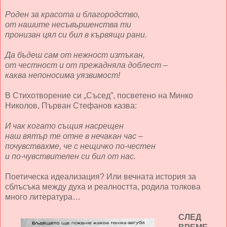
Роден за красота и благородство,
от нашите несъвършенства ти
пронизан цял си бил в кървящи рани.
Да бъдеш сам от нежност изтъкан,
от честност и от прежадняла доблест –
каква непоносима уязвимост!
В Стихотворение си „Съсед”, посветено на Минко
Николов, Първан Стефанов казва:
И чак когато същия насрещен
наш вятър те отне в нечакан час –
почувствахме, че с нещичко по-честен
и по-чувствителен си бил от нас.
Поетическа идеализация? Или вечната история за
сблъсъка между духа и реалността, родила толкова
много литература…
СЛЕД