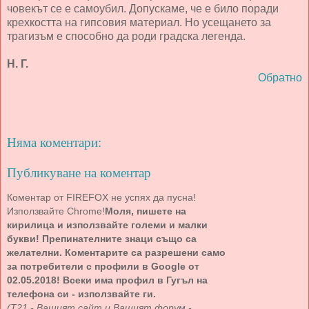
човекът се е самоубил. Допускаме, че е било поради
крехкостта на гипсовия материал. Но усещането за
трагизъм е способно да роди градска легенда.
Н. Г.
Обратно
Няма коментари:
Публикуване на коментар
Коментар от FIREFOX не успях да пусна!
Използвайте Chrome!
Моля, пишете на
кирилица и използвайте големи и малки
букви! Препинателните знаци също са
желателни. Коментарите са разрешени само
за потребители с профили в Google от
02.05.2018! Всеки има профил в Гугъл на
телефона си - използвайте ги.
(Т21 - Вашият сайт и Вашият форум -