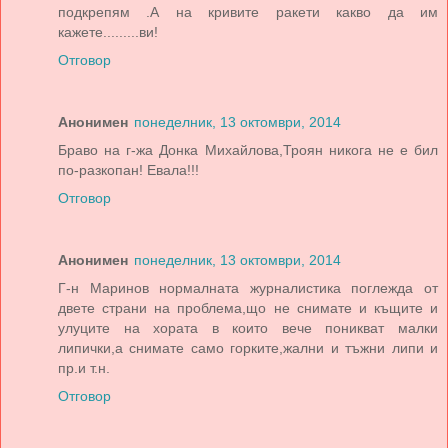
подкрепям .А на кривите ракети какво да им
кажете.........ви!
Отговор
Анонимен
понеделник, 13 октомври, 2014
Браво на г-жа Донка Михайлова,Троян никога не е бил
по-разкопан! Евала!!!
Отговор
Анонимен
понеделник, 13 октомври, 2014
Г-н Маринов нормалната журналистика поглежда от
двете страни на проблема,що не снимате и къщите и
улуците на хората в които вече поникват малки
липички,а снимате само горките,жални и тъжни липи и
пр.и т.н.
Отговор