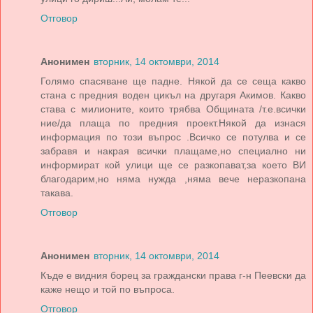
Отговор
Анонимен
вторник, 14 октомври, 2014
Голямо спасяване ще падне. Някой да се сеща какво
стана с предния воден цикъл на другаря Акимов. Какво
става с милионите, които трябва Общината /т.е.всички
ние/да плаща по предния проект.Някой да изнася
информация по този въпрос .Всичко се потулва и се
забравя и накрая всички плащаме,но специално ни
информират кой улици ще се разкопават,за което ВИ
благодарим,но няма нужда ,няма вече неразкопана
такава.
Отговор
Анонимен
вторник, 14 октомври, 2014
Къде е видния борец за граждански права г-н Пеевски да
каже нещо и той по въпроса.
Отговор