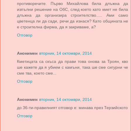
противоречите. Първо Михайлова била длъжна да
изпълни решение на ОбС, след което като кмет не била
длъжна да организира строителство..... Ами само
цветенца ли да сади, речи да изнася? Като общината не
е строителна фирма, да я закриваме, а?
Отговор
Анонимен
вторник, 14 октомври, 2014
Кметицата са скъса да прави това онова за Троян, кво
ше кажете да я убием с камъни, така ше сме сигурни че
сме тва, което сме...
Отговор
Анонимен
вторник, 14 октомври, 2014
до 36-ти-правилният отговор е: минава през Терзийското
Отговор