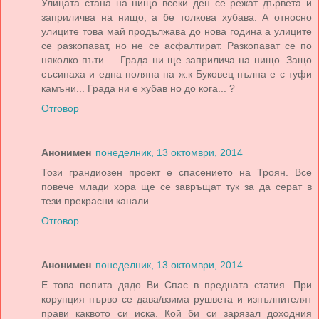
Улицата стана на нищо всеки ден се режат дървета и
заприличва на нищо, а бе толкова хубава. А относно
улиците това май продължава до нова година а улиците
се разкопават, но не се асфалтират. Разкопават се по
няколко пъти ... Града ни ще заприлича на нищо. Защо
съсипаха и една поляна на ж.к Буковец пълна е с туфи
камъни... Града ни е хубав но до кога... ?
Отговор
Анонимен
понеделник, 13 октомври, 2014
Този грандиозен проект е спасението на Троян. Все
повече млади хора ще се завръщат тук за да серат в
тези прекрасни канали
Отговор
Анонимен
понеделник, 13 октомври, 2014
Е това попита дядо Ви Спас в предната статия. При
корупция първо се дава/взима рушвета и изпълнителят
прави каквото си иска. Кой би си зарязал доходния