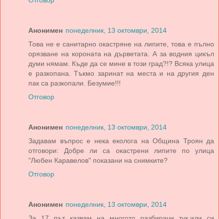
Отговор
Анонимен
понеделник, 13 октомври, 2014
Това не е санитарно окастряне на липите, това е пълно
орязване на короната на дърветата. А за водния цикъл
думи нямам. Къде да се мине в този град?!? Всяка улица
е разкопана. Тъкмо заринат на места и на другия ден
пак са разкопали. Безумие!!!
Отговор
Анонимен
понеделник, 13 октомври, 2014
Задавам въпрос е нека еколога на Община Троян да
отговори: Добре ли са окастрени липите по улица
"Любен Каравелов" показани на снимките?
Отговор
Анонимен
понеделник, 13 октомври, 2014
За 17 път казвам на многото разбирачи тук,или си