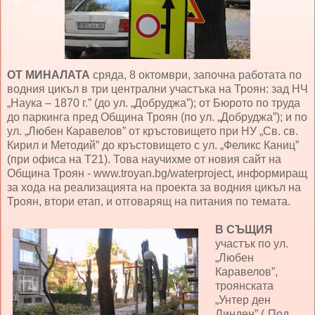
ОТ МИНАЛАТА
сряда, 8 октомври, започна работата по
водния цикъл в три централни участъка на Троян: зад НЧ
„Наука – 1870 г.” (до ул. „Добруджа”); от Бюрото по труда
до паркинга пред Община Троян (по ул. „Добруджа”); и по
ул. „Любен Каравелов” от кръстовището при НУ „Св. св.
Кирил и Методий” до кръстовището с ул. „Феликс Каниц”
(при офиса на Т21). Това научихме от новия сайт на
Община Троян - www.troyan.bg/waterproject, информиращ
за хода на реализацията на проекта за водния цикъл на
Троян, втори етап, и отговарящ на питания по темата.
В СЪЩИЯ
участък по ул.
„Любен
Каравелов”,
троянската
„Унтер ден
Линден” („Под