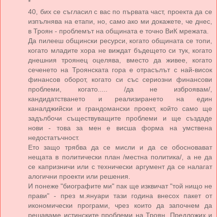
*
40, бих се съгласил с вас по първата част, проекта да се
изпълнява на етапи, но, само ако ми докажете, че днес,
в Троян - проблемът на общината е точно ВиК мрежата.
Да пилееш общински ресурси, когато общината се топи,
когато младите хора не виждат бъдещето си тук, когато
днешния троянец оцелява, вместо да живее, когато
сеченето на Троянската гора е отрасълът с най-висок
финансов оборот, когато си със сериозни финансови
проблеми, когато..... /да не изброявам/,
кандидатстването и реализирането на един
каналджийски и грандомански проект, който само ще
задълбочи съществуващите проблеми и ще създаде
нови - това за мен е висша форма на умствена
недостатъчност.
Ето защо трябва да се мисли и да се обосновават
нещата в политически план /местна политика/, а не да
се капризничи или с технически аргумент да се налагат
алогични проекти или решения.
И понеже "биографите ми" пак ще изквичат "той нищо не
прави" - през м.януари тази година внесох пакет от
икономически програми, чрез които да започнем да
решаваме истинските проблеми на Троян. Предложих и