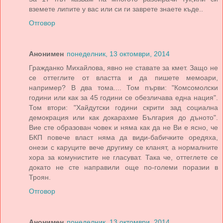
вземете липите у вас или си ги заврете знаете къде..
Отговор
Анонимен
понеделник, 13 октомври, 2014
Гражданко Михайлова, явно не ставате за кмет. Защо не
се оттеглите от властта и да пишете мемоари,
например? В два тома.... Том първи: "Комсомолски
години или как за 45 години се обезличава една нация".
Том втори: "Хайдутски години скрити зад социална
демокрация или как докарахме България до дъното".
Вие сте образован човек и няма как да не Ви е ясно, че
БКП повече власт няма да види-бабичките оредяха,
онези с каруците вече другиму се кланят, а нормалните
хора за комунистите не гласуват. Така че, оттеглете се
докато не сте направили още по-големи поразии в
Троян.
Отговор
Анонимен
понеделник, 13 октомври, 2014