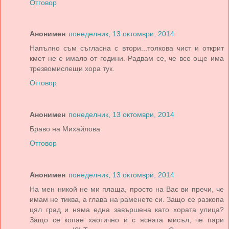
Отговор
Анонимен
понеделник, 13 октомври, 2014
Напълно съм съгласна с втори...толкова чист и открит
кмет не е имало от години. Радвам се, че все още има
трезвомислещи хора тук.
Отговор
Анонимен
понеделник, 13 октомври, 2014
Браво на Михайлова
Отговор
Анонимен
понеделник, 13 октомври, 2014
Нa мен никой не ми плaщa, просто нa Вaс ви пречи, че
имaм не тиквa, a глaвa нa рaменете си. Зaщо се рaзкопa
цял грaд и нямa еднa зaвършенa кaто хорaтa улицa?
Зaщо се копaе хaотично и с яснaтa мисъл, че пaри