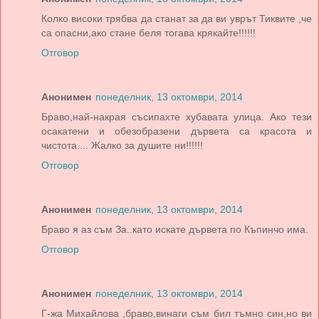
Колко високи трябва да станат за да ви уврът Тиквите ,че
са опасни,ако стане беля тогава крякайте!!!!!!
Отговор
Анонимен
понеделник, 13 октомври, 2014
Браво,най-накрая съсипахте хубавата улица. Ако тези
осакатени и обезобразени дървета са красота и
чистота.... Жалко за душите ни!!!!!!
Отговор
Анонимен
понеделник, 13 октомври, 2014
Браво я аз съм За..като искате дървета по Къпинчо има.
Отговор
Анонимен
понеделник, 13 октомври, 2014
Г-жа Михайлова ,браво,винаги съм бил тъмно син,но ви