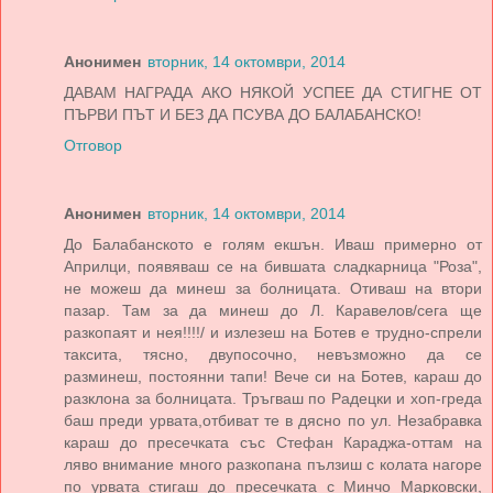
Анонимен
вторник, 14 октомври, 2014
ДАВАМ НАГРАДА АКО НЯКОЙ УСПЕЕ ДА СТИГНЕ ОТ
ПЪРВИ ПЪТ И БЕЗ ДА ПСУВА ДО БАЛАБАНСКО!
Отговор
Анонимен
вторник, 14 октомври, 2014
До Балабанското е голям екшън. Иваш примерно от
Априлци, появяваш се на бившата сладкарница "Роза",
не можеш да минеш за болницата. Отиваш на втори
пазар. Там за да минеш до Л. Каравелов/сега ще
разкопаят и нея!!!!/ и излезеш на Ботев е трудно-спрели
таксита, тясно, двупосочно, невъзможно да се
разминеш, постоянни тапи! Вече си на Ботев, караш до
разклона за болницата. Тръгваш по Радецки и хоп-греда
баш преди урвата,отбиват те в дясно по ул. Незабравка
караш до пресечката със Стефан Караджа-оттам на
ляво внимание много разкопана пълзиш с колата нагоре
по урвата стигаш до пресечката с Минчо Марковски,