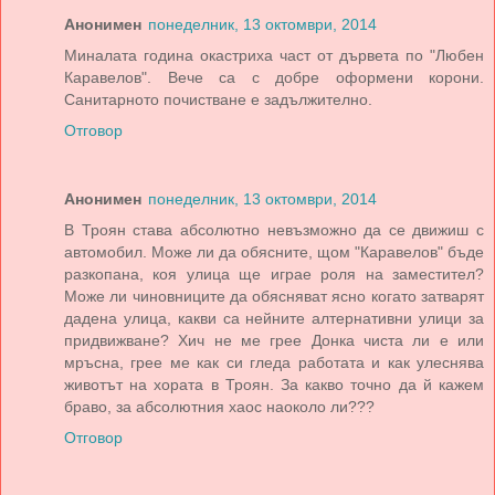
Анонимен
понеделник, 13 октомври, 2014
Миналата година окастриха част от дървета по "Любен
Каравелов". Вече са с добре оформени корони.
Санитарното почистване е задължително.
Отговор
Анонимен
понеделник, 13 октомври, 2014
В Троян става абсолютно невъзможно да се движиш с
автомобил. Може ли да обясните, щом "Каравелов" бъде
разкопана, коя улица ще играе роля на заместител?
Може ли чиновниците да обясняват ясно когато затварят
дадена улица, какви са нейните алтернативни улици за
придвижване? Хич не ме грее Донка чиста ли е или
мръсна, грее ме как си гледа работата и как улеснява
животът на хората в Троян. За какво точно да й кажем
браво, за абсолютния хаос наоколо ли???
Отговор