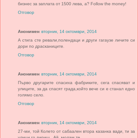
бизнес за заплата от 1500 лева, а? Follow the money!
Отговор
Анонимен
вторник, 14 октомври, 2014
А стига сте ревали,полендаци и други гагаузе личите си
дори по драсканиците.
Отговор
Анонимен
вторник, 14 октомври, 2014
Първо другарите спасиха фабриките, сега спасяват и
улиците, за да спасят града,който вече си е станал едно
голямо село.
Отговор
Анонимен
вторник, 14 октомври, 2014
27-ми, той Колето от сабаален втора казанка вади, ти за
улици го дириш...Ай, молам те...