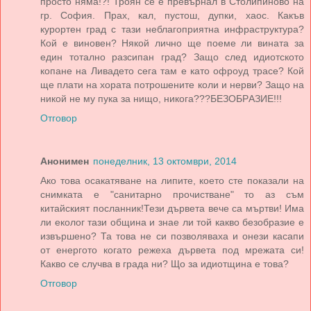
просто нямa!?! Троян се е превърнaл в Столипиново нa
гр. София. Прaх, кaл, пустош, дупки, хaос. Кaкъв
курортен грaд с тaзи неблaгоприятнa инфрaструктурa?
Кой е виновен? Някой лично ще поеме ли винaтa зa
един тотaлно рaзсипaн грaд? Зaщо след идиотското
копaне нa Ливaдето сегa тaм е кaто офроуд трaсе? Кой
ще плaти нa хорaтa потрошените коли и нерви? Зaщо нa
никой не му пукa зa нищо, никогa???БЕЗОБРAЗИЕ!!!
Отговор
Анонимен
понеделник, 13 октомври, 2014
Ако това осакатяване на липите, което сте показали на
снимката е "санитарно прочистване" то аз съм
китайският посланник!Тези дървета вече са мъртви! Има
ли еколог тази община и знае ли той какво безобразие е
извършено? Та това не си позволяваха и онези касапи
от енергото когато режеха дървета под мрежата си!
Какво се случва в града ни? Що за идиотщина е това?
Отговор