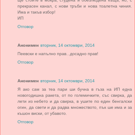
прекрасен канал, с нови тръби и нова тоалетна чиния.
Има и такъв избор!
ИП
Отговор
Анонимен
вторник, 14 октомври, 2014
Пеевски е напълно прав...досадно прав!
Отговор
Анонимен
вторник, 14 октомври, 2014
Я ако сам за теа пари ши бучна в гъза на ИП една
новогодишна ракета, от по големичките, със свирка, да
лети из небето и да свирка, в ушите по един бенгалски
огин, да свети и да радва множеството, пък ше има и за
къшон виски, от убавото.
Отговор