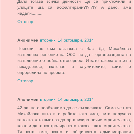
Дали тогава всички дейности ще се приключили и
улиците ща са асфалтирани?!?!?!? А дано, ама
надали.........
Отговор
Анонимен
вторник, 14 октомври, 2014
Пеевски, не съм съгласна с Вас. Да, Михайлова
изпълнява решение на ОбС, но да - организацията на
изпълнение е нейна отговорност. И като такова е пълна
некадърност, включая и служителите, които е
определила по проекта.
Отговор
Анонимен
вторник, 14 октомври, 2014
42-ра, не е необходимо да се съгласявате. Само че г-жа
Михайлова нито и е работа като кмет, нито получава
заплата като кмет за да организира нечие строителство,
както и да го контролира като такова...като строителство.
Тя като кмет, както и общинската администрация