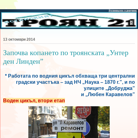
13 октомври 2014
Започва копането по троянската „Унтер
ден Линден”
* Работата по водния цикъл обхваща три централни
градски участъка – зад НЧ „Наука – 1870 г.”, и по
улиците „Добруджа”
и „Любен Каравелов”
Воден цикъл, втори етап