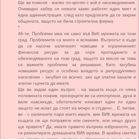
Ще ви помоля - малко по-кротко с кой е неосведомения.
Очевидно хабер си нямате какво работят един кмет и
една администрация, след като предлагате да се закрие
общината, защото не била строителна фирма.
*
46-ти, Проблеми има не само във ВиК мрежата на този
град. Проблемите са много и всякакви. Въпросът е къде
да се насочи наличният човешки и ограниченият
финансов ресурс за да спре пропадането и
обезлюдяването на този град, защото аз мисля че това
са важните проблеми за решаване. Като загубиш
човешкия ресурс и особено младото и репродуктивно
население - загубил си всичко, ако ще златни канали и
златни гърнета да имате.
Ще ви задам един въпрос - на вашата къща го няма
половината покрив, прозорците ви са изпочупени, духа и
вали навсякъде, обитателите изчезват един по един
защото не искат да стоят на мокро и студено... Е, питам,
ви - с наличните пари които имате, вие ВИК мрежата на
къщата ли ще поправяте или сменяте, или нещо друго
ще правите? Да, имате правото въпреки изброеното, да
си ремонтирате домашната ВИК мрежа. В крайна сметка
ще стоите в мокра, студена и обезлюдена къща, но, с