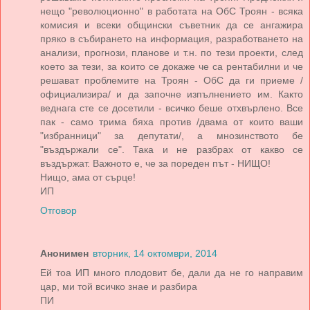
нещо "революционно" в работата на ОбС Троян - всяка
комисия и всеки общински съветник да се ангажира
пряко в събирането на информация, разработването на
анализи, прогнози, планове и т.н. по тези проекти, след
което за тези, за които се докаже че са рентабилни и че
решават проблемите на Троян - ОбС да ги приеме /
официализира/ и да започне изпълнението им. Както
веднага сте се досетили - всичко беше отхвърлено. Все
пак - само трима бяха против /двама от които ваши
"избранници" за депутати/, а мнозинството бе
"въздържали се". Така и не разбрах от какво се
въздържат. Важното е, че за пореден път - НИЩО!
Нищо, ама от сърце!
ИП
Отговор
Анонимен
вторник, 14 октомври, 2014
Ей тоа ИП много плодовит бе, дали да не го направим
цар, ми той всичко знае и разбира
ПИ