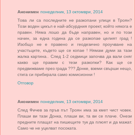
Анонимен
понеделник, 13 октомври, 2014
Това ли са последните не разкопани улици в Троян?
Този воден цикъл е най-абсурдния проект, който някога е
правен. Няма лошо да бъде направен, но и по този
начин, за една година да се разкопае целият град !
Изобщо не е правено и геодезично проучване на
участъците, където ще се копае ! Нямам думи за тази
жалка картина.. След 1-2 седмици започва да вали сняг
какво ще правим с тези разкопки? Как ще се
предвижваме през града ??? Донке, вземи свърши нещо,
стига си прибирала само комисионни !
Отговор
Анонимен
понеделник, 13 октомври, 2014
След Фичев за пръв път Троян има за кмет чист човек.
Плаши ви тази Донка, плаши ви, та ви се плаче. Онези
предните плащат на пишещите тук да плюят и да мажат.
Само че не уцелват посоката.