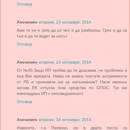
Отговор
Анонимен
вторник, 14 октомври, 2014
Ами то не е грях да си чел и да разбираш. Грях е да си
тъп и да те водят за носът
Отговор
Анонимен
вторник, 14 октомври, 2014
От №40.Защо ИП трябва да ти доказвам ,че проблема е
във Вик мрежата. Нима не знаеш поетите ангажименти
от РБ и сроковете им за изпълнение? Нали именно
затова ЕК отпуска тези средства по ОПОС. Тук ме
изненадваш ИП с неосведоменост.
Отговор
Анонимен
вторник, 14 октомври, 2014
Извинете, г-н Пеевски, но в двата поста си