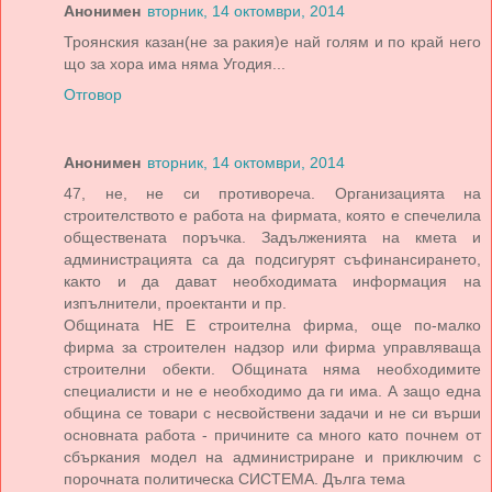
Анонимен
вторник, 14 октомври, 2014
Троянския казан(не за ракия)е най голям и по край него
що за хора има няма Угодия...
Отговор
Анонимен
вторник, 14 октомври, 2014
47, не, не си противореча. Организацията на
строителството е работа на фирмата, която е спечелила
обществената поръчка. Задълженията на кмета и
администрацията са да подсигурят съфинансирането,
както и да дават необходимата информация на
изпълнители, проектанти и пр.
Общината НЕ Е строителна фирма, още по-малко
фирма за строителен надзор или фирма управляваща
строителни обекти. Общината няма необходимите
специалисти и не е необходимо да ги има. А защо една
община се товари с несвойствени задачи и не си върши
основната работа - причините са много като почнем от
сбъркания модел на администриране и приключим с
порочната политическа СИСТЕМА. Дълга тема