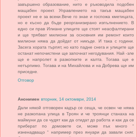
завършено образование, нито е ръководила подобен
мащабен проект. Управлението на такъв мащабен
проект не е за всеки.Вече го знае и госпожа кметицата,
но е късно да бъде реорганизирано изпълнението. В
едно си прав Илиане улиците ще стоят неасфалтирани
и ще трябват милиони за основния им ремонт които
милиони няма да дойдат от никъде. И така с години.
Засега хората търпят, но като падне снега и улиците ще
останат непочистени ще започнат негодувания. Най -зле
ще е напролет в разкопките и калта. Тогава ще е
нетърпимо. Тогава и на Михайлова и на Добрева ще им
приседне.
Отговор
Анонимен
вторник, 14 октомври, 2014
Дали някой отговорен кадър се сеща, че освен че няма
не разкопана улица в Троян и че троянци станаха на
маймуни да се чудят как да отидат до работа и как да се
приберат по домовете си, може пък много “
изненадващо “ например през януари да завали сняг.