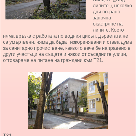
липите”), няколко
дни по-рано
започна
окастряне на
липите. Което
няма връзка с работата по водния цикъл, дърветата не
са умъртвени, няма да бъдат изкоренявани и става дума
за санитарно прочистване, каквото вече бе направено в
други участъци на същата и някои от съседните улици,
отговаряме на питане на граждани към Т21.
Т21