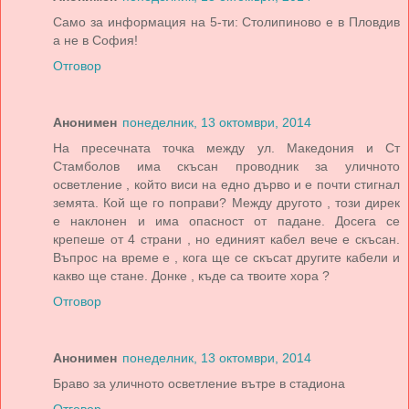
Само за информация на 5-ти: Столипиново е в Пловдив
а не в София!
Отговор
Анонимен
понеделник, 13 октомври, 2014
На пресечната точка между ул. Македония и Ст
Стамболов има скъсан проводник за уличното
осветление , който виси на едно дърво и е почти стигнал
земята. Кой ще го поправи? Между другото , този дирек
е наклонен и има опасност от падане. Досега се
крепеше от 4 страни , но единият кабел вече е скъсан.
Въпрос на време е , кога ще се скъсат другите кабели и
какво ще стане. Донке , къде са твоите хора ?
Отговор
Анонимен
понеделник, 13 октомври, 2014
Браво за уличното осветление вътре в стадиона