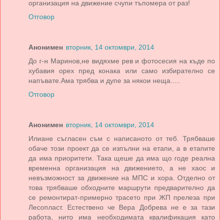
организация на движение счупи тъпомера от раз!
Отговор
Анонимен
вторник, 14 октомври, 2014
До г-н Маринов,не видяхме рев и фотосесия на къде по
хубавия орех пред конака или само избирателно се
напъвате.Ама трябва и дупе за някои неща.....
Отговор
Анонимен
вторник, 14 октомври, 2014
Илиане съгласен съм с написаното от теб. Трябваше
обаче този проект да се изпълни на етапи, а в етапите
да има приоритети. Така щеше да има що годе реална
временна организация на движението, а не хаос и
невъзможност за движение на МПС и хора. Отделно от
това трябваше обходните маршрути предварително да
се ремонтират-примерно трасето при ЖП прелеза при
Лесопласт. Естествено че Вера Добрева не е за тази
работа, нито има необходимата квалификация като