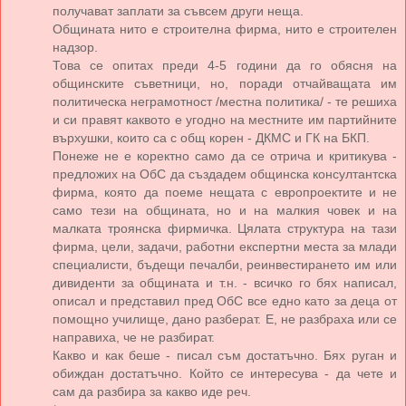
получават заплати за съвсем други неща.
Общината нито е строителна фирма, нито е строителен
надзор.
Това се опитах преди 4-5 години да го обясня на
общинските съветници, но, поради отчайващата им
политическа неграмотност /местна политика/ - те решиха
и си правят каквото е угодно на местните им партийните
върхушки, които са с общ корен - ДКМС и ГК на БКП.
Понеже не е коректно само да се отрича и критикува -
предложих на ОбС да създадем общинска консултантска
фирма, която да поеме нещата с европроектите и не
само тези на общината, но и на малкия човек и на
малката троянска фирмичка. Цялата структура на тази
фирма, цели, задачи, работни експертни места за млади
специалисти, бъдещи печалби, реинвестирането им или
дивиденти за общината и т.н. - всичко го бях написал,
описал и представил пред ОбС все едно като за деца от
помощно училище, дано разберат. Е, не разбраха или се
направиха, че не разбират.
Какво и как беше - писал съм достатъчно. Бях руган и
обиждан достатъчно. Който се интересува - да чете и
сам да разбира за какво иде реч.