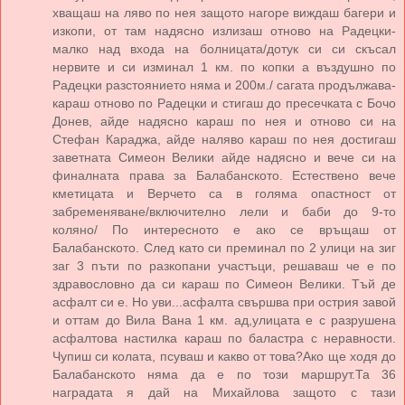
хващаш на ляво по нея защото нагоре виждаш багери и
изкопи, от там надясно излизаш отново на Радецки-
малко над входа на болницата/дотук си си скъсал
нервите и си изминал 1 км. по копки а въздушно по
Радецки разстоянието няма и 200м./ сагата продължава-
караш отново по Радецки и стигаш до пресечката с Бочо
Донев, айде надясно караш по нея и отново си на
Стефан Караджа, айде наляво караш по нея достигаш
заветната Симеон Велики айде надясно и вече си на
финалната права за Балабанското. Естествено вече
кметицата и Верчето са в голяма опастност от
забременяване/включително лели и баби до 9-то
коляно/ По интересното е ако се връщаш от
Балабанското. След като си преминал по 2 улици на зиг
заг 3 пъти по разкопани участъци, решаваш че е по
здравословно да си караш по Симеон Велики. Тъй де
асфалт си е. Но уви...асфалта свършва при острия завой
и оттам до Вила Вана 1 км. ад,улицата е с разрушена
асфалтова настилка караш по баластра с неравности.
Чупиш си колата, псуваш и какво от това?Ако ще ходя до
Балабанското няма да е по този маршрут.Та 36
наградата я дай на Михайлова защото с тази