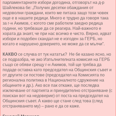
парламентарните избори догодина, отговорът на д-р
Шайлекова бе: „Получих десетки обаждания от
недоволни граждани, които ме питаха защо този човек
още е в нашите редици. Много е трудно да говоря така
за г-н Акимов, с когото сме работили заедно редица
години, но трябваше да се реагира. Най-важното е
хората да знаят, че при нас всичко е чисто. Вярно, идват
избори и подобен скандал не е изгоден за ГЕРБ, но
когато е нарушено доверието, не може да се мълчи”.
КАКВО
се случва от тук нататък? Не бе казано ясно, но
се подразбра, че ако Изпълнителната комисия на ГЕРБ
също се обяви срещу г-н Акимов, той ще трябва да
подаде оставка като председател на Общинския съвет и
от другите си постове (председател на Комисията по
регионална политика в Националното сдружение на
общините и др.). Ако все пак откаже, ще последва
изключване от партията и принудително отстраняване (с
поискан вот на недоверие) от поста на председател на
Общинския съвет. А какво ще стане след това (след
отстраняването му) – рано е да се каже.