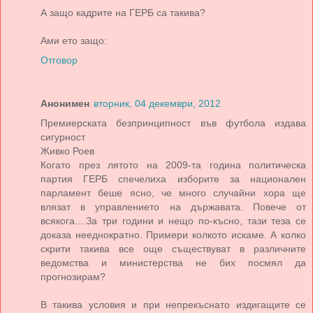
А защо кадрите на ГЕРБ са такива?
Ами ето защо:
Отговор
Анонимен
вторник, 04 декември, 2012
Премиерската безпринципност във футбола издава
сигурност
Живко Роев
Когато през лятото на 2009-та година политическа
партия ГЕРБ спечелиха изборите за национален
парламент беше ясно, че много случайни хора ще
влязат в управлението на държавата. Повече от
всякога....За три години и нещо по-късно, тази теза се
доказа нееднократно. Примери колкото искаме. А колко
скрити такива все още съществуват в различните
ведомства и министерства не бих посмял да
прогнозирам?
В такива условия и при непрекъснато издигащите се