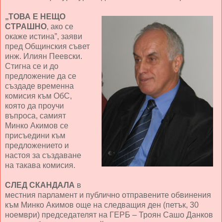
„ТОВА Е НЕЩО
СТРАШНО
, ако се
окаже истина”, заяви
пред Общинския съвет
инж. Илиян Пеевски.
Стигна се и до
предложение да се
създаде временна
комисия към ОбС,
която да проучи
въпроса, самият
Минко Акимов се
присъедини към
предложението и
настоя за създаване
на такава комисия.
СЛЕД СКАНДАЛА
в
местния парламент и публично отправените обвинения
към Минко Акимов още на следващия ден (петък, 30
ноември) председателят на ГЕРБ – Троян Сашо Данков