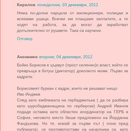
Кирилов
понеделник, 03 декември, 2012
Няма по-долни парцали от милиционери, полицаи и
всякакви ушаци. Всички им плащаме заплатите, а те
ходят на работа, за да могат да заработват
допълнително от рушвети. Така са научени.
Отговор
Анонимен
вторник, 04 декември, 2012
Бойко Борисов е цървул (прост селянин)с власт, който се
превръща в ботуш (диктатор) доколкото може. Първо за
кадрите:
Борисовият буркан с кадри, които не решават нищо
Иво Инджев
След като емблемата на гербаджилъка ( да се разбира
като шуробаджанащина по герберски) Андрей Иванов
подаде оставка като областен координатор на ГЕРБ в
София, неговото място беше предложено на Йорданка
Фандъкова. Но тя, комай за първи път ( поне пред
публиката), се противопостави на началника си, като