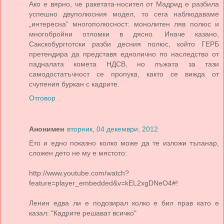
Ако е вярно, че ракетата-носител от Мадрид е разбила
успешно двуполюсния модел, то сега наблюдаваме
„интересна” многополюсност: монолитен ляв полюс и
многобройни отломки в дясно. Иначе казано,
Сакскобургготски разби десния полюс, който ГЕРБ
претендира да представя еднолично по наследство от
падналата комета НДСВ, но лъжата за тази
самодостатъчност се пропука, както се вижда от
счупения буркан с кадрите.
Отговор
Анонимен
вторник, 04 декември, 2012
Ето и едно показно колко може да те изложи тъпанар,
сложен дето не му е мястото:
http://www.youtube.com/watch?
feature=player_embedded&v=kEL2xgDNeO4#!
Ленин едва ли е подозирал колко е бил прав като е
казал: "Кадрите решават всичко"