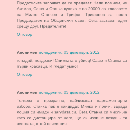
Предателите започват да се предават. Нали помним, че
Акимов, Сашо и Станка купиха с по 20000 лв. гласовете
на Милко Станчев и Трифон Трифонов за поста
Председател на Общинския съвет. Сега застават един
срещу друг. Предателите!
Отговор
Анонимен
понеделник, 03 декември, 2012
генадий, поздрави! Снимката е убиец! Сашо и Станка са
първи красавци. И гледат умно!
Отговор
Анонимен
понеделник, 03 декември, 2012
Толкова е прозрачно, наближават парламентарни
избори. Станка пак е кандидат. Минко й пречи, заради
лошия си имидж и загубата си. Сега Станка си мисли,че
като се дистанцира от него, ще си изпише вежди - тя
честната, а той нечестния.