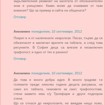
задължителния реквизит на касетата от обозначителен
знак е унищожен. Какво може да очакваме от тази
комисия? Що за пример в сайта на общината?
Отговор
Анонимен
понеделник, 10 септември, 2012
Покрит е и от налепените некролози. Писах, първо да се
обезопасят и заключат вратите на таблата, а след това
рисунките. В София деца са влезли в незаключен
трафопост, и едно от тях е ранено!
Отговор
Анонимен
понеделник, 10 септември, 2012
Да това е много добра идея. В много градове т.е
големите преди няколко години децата рисуваха, не
само ел. таблата, гюмовете за смет, трафопостове,
стени каквито има с/у Трояфарм и други подпорни
стени.
Що се отнася до некролозите, не виждам нищо ложо,