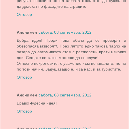
рисуват спокойно по ел-таблата отколкото да буквално
да драскат по фасадите на сградите.
Отговор
Анонимен
събота, 08 септември, 2012
Добра идея! Преди това обаче да се проверят и
обезопасят/затворят/. През лятото едно такова табло на
пазара до автомивката стоя с разтворени врати няколко
дни. Сещате се какво можеше да се случи!
Относно некролозите, с уважение към починалите, но не
по този начин. Задушаващо е, и за нас, и за туристите.
Отговор
Анонимен
събота, 08 септември, 2012
Браво!Чудесна идея!
Отговор
Анонимен
събота, 08 септември, 2012