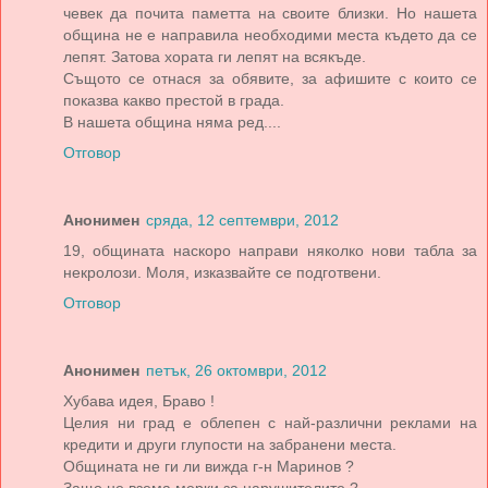
чевек да почита паметта на своите близки. Но нашета
община не е направила необходими места където да се
лепят. Затова хората ги лепят на всякъде.
Същото се отнася за обявите, за афишите с които се
показва какво престой в града.
В нашета община няма ред....
Отговор
Анонимен
сряда, 12 септември, 2012
19, общината наскоро направи няколко нови табла за
некролози. Моля, изказвайте се подготвени.
Отговор
Анонимен
петък, 26 октомври, 2012
Хубава идея, Браво !
Целия ни град е облепен с най-различни реклами на
кредити и други глупости на забранени места.
Общината не ги ли вижда г-н Маринов ?
Защо не взема мерки за нарушителите ?