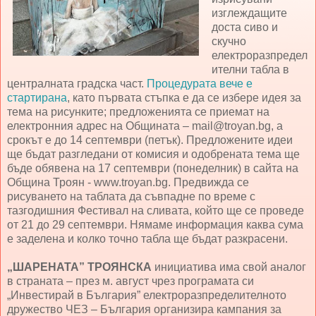
изглеждащите
доста сиво и
скучно
електроразпредел
ителни табла в
централната градска част.
Процедурата вече е
стартирана
, като първата стъпка е да се избере идея за
тема на рисунките; предложенията се приемат на
електронния адрес на Общината – mail@troyan.bg, а
срокът е до 14 септември (петък). Предложените идеи
ще бъдат разгледани от комисия и одобрената тема ще
бъде обявена на 17 септември (понеделник) в сайта на
Община Троян - www.troyan.bg. Предвижда се
рисуването на таблата да съвпадне по време с
тазгодишния Фестивал на сливата, който ще се проведе
от 21 до 29 септември. Нямаме информация каква сума
е заделена и колко точно табла ще бъдат разкрасени.
„ШАРЕНАТА” ТРОЯНСКА
инициатива има свой аналог
в страната – през м. август чрез програмата си
„Инвестирай в България” електроразпределителното
дружество ЧЕЗ – България организира кампания за