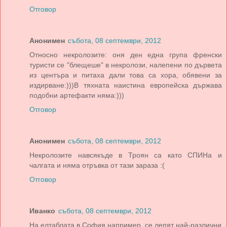
Отговор
Анонимен
събота, 08 септември, 2012
Относно некролозите: оня ден една група френски
туристи се "блещеше" в некролози, налепени по дървета
из центъра и питаха дали това са хора, обявени за
издирване:)))В тяхната наистина европейска държава
подобни артефакти няма:)))
Отговор
Анонимен
събота, 08 септември, 2012
Некролозите навсякъде в Троян са като СПИНа и
чалгата и няма отръвка от тази зараза :(
Отговор
Иванко
събота, 08 септември, 2012
На елтаблата в София например, се лепят най-различни