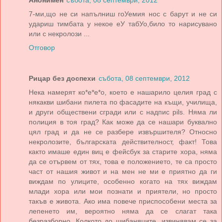
7-ми,що не си напълниш гоУемия нос с барут и не си
удариш тимбата у некое еУ табУо,било то нарисувано
или с некролози ...
Отговор
Рицар без доспехи
събота, 08 септември, 2012
Нека намерят ко*е*е*о, което е нашарило целия град с
някакви шибани пилета по фасадите на къщи, училища,
и други обществени сгради или с надпис pils. Няма ли
полиция в тоя град? Как може да се нашари буквално
цял град и да не се разбере извършителя? Относно
некролозите, българската действителност, факт! Това
както имаше един виц е фейсбук за старите хора, няма
да се отървем от тях, това е положението, те са просто
част от нашия живот и на мен не ми е приятно да ги
виждам по улиците, особенно когато на тях виждам
млади хора или мои познати и приятели, но просто
такъв е живота. Ако има повече приспособени места за
лепенето им, вероятно няма да се слагат така
безразборно. Колкото до шибаняците, извинявам се за