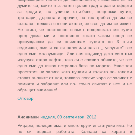
думите си, които пък летяп целия град с разни оферти
за кредити, по улични стълбове, пощенски кутии,
тротоари, дървета и прочие, на тях трябва да им се
съставят толкова солени актове, че свят да им се извие.
Не стига, че постоянно спамят пощенската ми кутия
пред дома ми и постоянно когато чакам поща се
принуждавам да си почиствам кутията по 3 пъти
седмично, ами и са си налепили нагло ,, услугите" все
едно сме малоумници. Или оня индивид дето сега пък
изкупува стара нафта, така си е сложил обявите, че все
едно сме до някоя петролна база по морето. Ужас тая
простотия ни залива като цунами и колкото по- големи
стават вълните от нея, толкова повече хора се заливат с
помията и забравят или по- точно свикват с нея и не
обръщат внимание!
Отговор
Анонимен
неделя, 09 септември, 2012
Рицарю, полиция има, и много други институции има. Но
не си вършат работата. Калпави са хората в