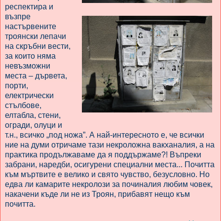
респектира и
възпре
настървените
троянски лепачи
на скръбни вести,
за които няма
невъзможни
места – дървета,
порти,
електрически
стълбове,
елтабла, стени,
огради, олуци и
т.н., всичко „под ножа”. А най-интересното е, че всички
ние на думи отричаме тази некроложна вакханалия, а на
практика продължаваме да я поддържаме?! Въпреки
забрани, наредби, осигурени специални места... Почитта
към мъртвите е велико и свято чувство, безусловно. Но
едва ли камарите некролози за починалия любим човек,
накачени къде ли не из Троян, прибавят нещо към
почитта.