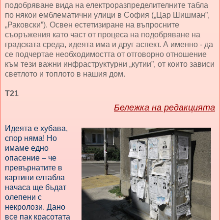
подобряване вида на електроразпределителните табла
по някои емблематични улици в София („Цар Шишман”,
„Раковски”). Освен естетизиране на въпросните
съоръжения като част от процеса на подобряване на
градската среда, идеята има и друг аспект. А именно - да
се подчертае необходимостта от отговорно отношение
към тези важни инфраструктурни „кутии”, от които зависи
светлото и топлото в нашия дом.
Т21
Бележка на редакцията
Идеята е хубава,
спор няма! Но
имаме едно
опасение – че
превърнатите в
картини елтабла
начаса ще бъдат
олепени с
некролози. Дано
все пак красотата