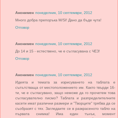
Анонимен
понеделник, 10 септември, 2012
Много добра препоръка M/SI! Дано да бъде чута!
Отговор
Анонимен
понеделник, 10 септември, 2012
До 14 и 15 - естествено, че е съгласувана с ЧЕЗ!
Отговор
Анонимен
понеделник, 10 септември, 2012
Идеята и темата за изрисуването на таблата е
съпътстваща от местоположението им. Както твърди 16-
ти, че е съгласувано, защо неможе да го прочетем това
съгласувателно писмо? Таблата и разпределителните
касети имат различни размери и "Творците" трябва да се
съобразят с тях. Загледаите се в разкрасеното табло на
първата снимка! Има един тънък, момент