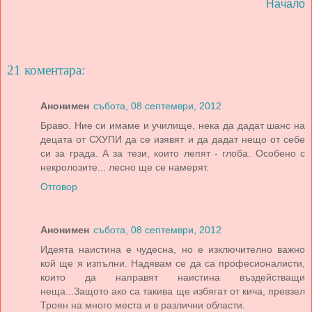
Начало
21 коментара:
Анонимен
събота, 08 септември, 2012
Браво. Ние си имаме и училище, нека да дадат шанс на
децата от СХУПИ да се изявят и да дадат нещо от себе
си за града. А за тези, които лепят - глоба. Особено с
некролозите... лесно ще се намерят.
Отговор
Анонимен
събота, 08 септември, 2012
Идеята наистина е чудесна, но е изключително важно
кой ще я изпълни. Надявам се да са професионалисти,
които да направят наистина въздействащи
неща...Защото ако са такива ще избягат от кича, превзел
Троян на много места и в различни области.