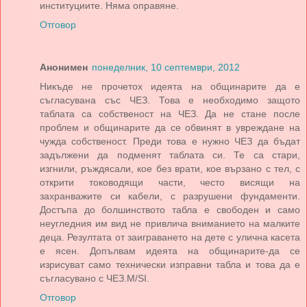
институциите. Няма оправяне.
Отговор
Анонимен
понеделник, 10 септември, 2012
Никъде не прочетох идеята на общинарите да е
съгласувана със ЧЕЗ. Това е необходимо защото
таблата са собственост на ЧЕЗ. Да не стане после
проблем и общинарите да се обвинят в увреждане на
чужда собственост. Преди това е нужно ЧЕЗ да бъдат
задължени да подменят таблата си. Те са стари,
изгнили, ръждясали, кое без врати, кое вързано с тел, с
открити тоководящи части, често висящи на
захранважите си кабели, с разрушени фундаменти.
Достъпа до болшинството табла е свободен и само
неугледния им вид не привлича вниманието на малките
деца. Резултата от заиграването на дете с улична касета
е ясен. Допълвам идеята на общинарите-да се
изрисуват само технически изправни табла и това да е
съгласувано с ЧЕЗ.М/SI.
Отговор