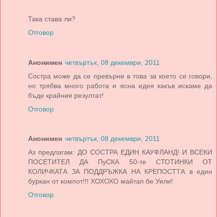
Така става ли?
Отговор
Анонимен
четвъртък, 08 декември, 2011
Состра може да се превърне в това за което се говори,
но трябва много работа и ясна идея какъв искаме да
бъде крайния резултат!
Отговор
Анонимен
четвъртък, 08 декември, 2011
Аз предлагам: ДО СОСТРА ЕДИН КАУФЛАНД! И ВСЕКИ
ПОСЕТИТЕЛ ДА ПуСКА 50-те СТОТИНКИ ОТ
КОЛИЧКАТА ЗА ПОДДРЪЖКА НА КРЕПОСТТА в един
буркан от компот!!! ХОХОХО майтап бе Уили!
Отговор