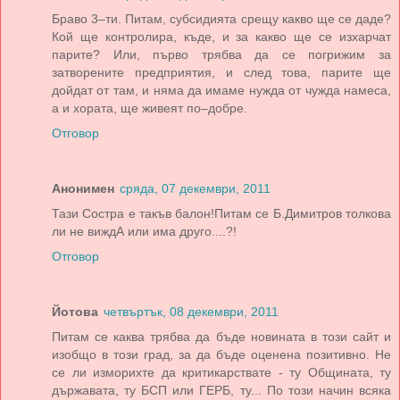
Браво 3–ти. Питам, субсидията срещу какво ще се даде?
Кой ще контролира, къде, и за какво ще се изхарчат
парите? Или, първо трябва да се погрижим за
затворените предприятия, и след това, парите ще
дойдат от там, и няма да имаме нужда от чужда намеса,
а и хората, ще живеят по–добре.
Отговор
Анонимен
сряда, 07 декември, 2011
Тази Состра е такъв балон!Питам се Б.Димитров толкова
ли не виждА или има друго....?!
Отговор
Йотова
четвъртък, 08 декември, 2011
Питам се каква трябва да бъде новината в този сайт и
изобщо в този град, за да бъде оценена позитивно. Не
се ли изморихте да критикарствате - ту Общината, ту
държавата, ту БСП или ГЕРБ, ту... По този начин всяка