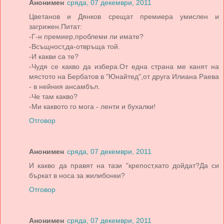
Анонимен
сряда, 07 декември, 2011
Цветанов и Дянков срещат премиера умислен и
загрижен.Питат:
-Г-н премиер,проблеми ли имате?
-Всъщност,да-отвръща той.
-И какви са те?
-Чудя се какво да избера.От една страна ме канят на
мястото на Бербатов в "Юнайтед",от друга Илиана Раева
- в нейния ансамбъл.
-Че там какво?
-Ми каквото го мога - ленти и бухалки!
Отговор
Анонимен
сряда, 07 декември, 2011
И какво да правят на тази "крепост,като дойдат?Да си
бъркат в носа за жилибонки?
Отговор
Анонимен
сряда, 07 декември, 2011