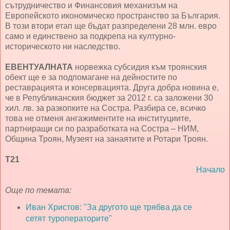
сътрудничество и Финансовия механизъм на
Европейското икономическо пространство за България.
В този втори етап ще бъдат разпределени 28 млн. евро
само и единствено за подкрепа на културно-
историческото ни наследство.
ЕВЕНТУАЛНАТА
норвежка субсидия към троянския
обект ще е за подпомагане на дейностите по
реставрацията и консервацията. Друга добра новина е,
че в Републиканския бюджет за 2012 г. са заложени 30
хил. лв. за разкопките на Состра. Разбира се, всичко
това не отменя ангажиментите на институциите,
партниращи си по разработката на Состра – НИМ,
Община Троян, Музеят на занаятите и Ротари Троян.
Т21
Начало
Още по темата:
Иван Христов: "За другото ще трябва да се
сетят туроператорите"