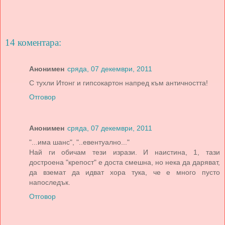
14 коментара:
Анонимен
сряда, 07 декември, 2011
С тухли Итонг и гипсокартон напред към античността!
Отговор
Анонимен
сряда, 07 декември, 2011
"...има шанс", "..евентуално..."
Най ги обичам тези изрази. И наистина, 1, тази
достроена "крепост" е доста смешна, но нека да даряват,
да вземат да идват хора тука, че е много пусто
напоследък.
Отговор