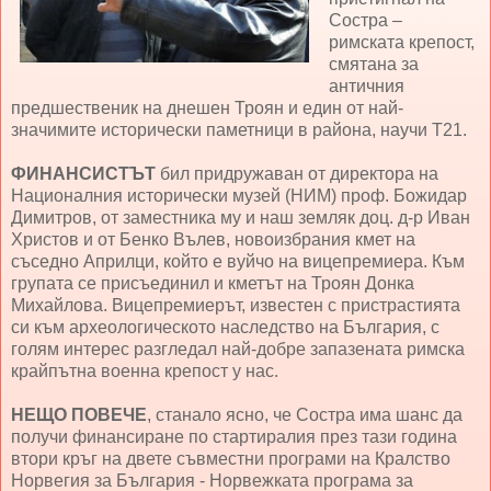
Состра –
римската крепост,
смятана за
античния
предшественик на днешен Троян и един от най-
значимите исторически паметници в района, научи Т21.
ФИНАНСИСТЪТ
бил придружаван от директора на
Националния исторически музей (НИМ) проф. Божидар
Димитров, от заместника му и наш земляк доц. д-р Иван
Христов и от Бенко Вълев, новоизбрания кмет на
съседно Априлци, който е вуйчо на вицепремиера. Към
групата се присъединил и кметът на Троян Донка
Михайлова. Вицепремиерът, известен с пристрастията
си към археологическото наследство на България, с
голям интерес разгледал най-добре запазената римска
крайпътна военна крепост у нас.
НЕЩО ПОВЕЧЕ
, станало ясно, че Состра има шанс да
получи финансиране по стартиралия през тази година
втори кръг на двете съвместни програми на Кралство
Норвегия за България - Норвежката програма за