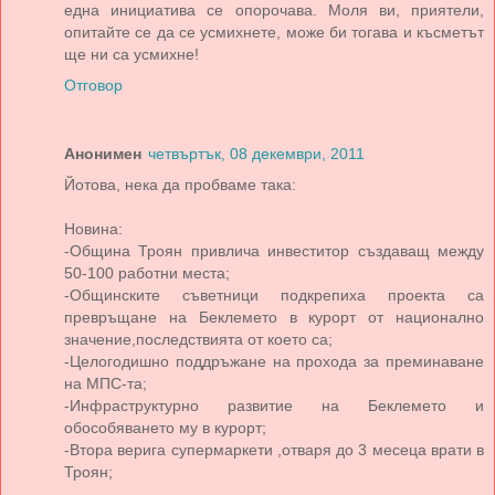
една инициатива се опорочава. Моля ви, приятели,
опитайте се да се усмихнете, може би тогава и късметът
ще ни са усмихне!
Отговор
Анонимен
четвъртък, 08 декември, 2011
Йотова, нека да пробваме така:
Новина:
-Община Троян привлича инвеститор създаващ между
50-100 работни места;
-Общинските съветници подкрепиха проекта са
превръщане на Беклемето в курорт от национално
значение,последствията от което са;
-Целогодишно поддръжане на прохода за преминаване
на МПС-та;
-Инфраструктурно развитие на Беклемето и
обособяването му в курорт;
-Втора верига супермаркети ,отваря до 3 месеца врати в
Троян;