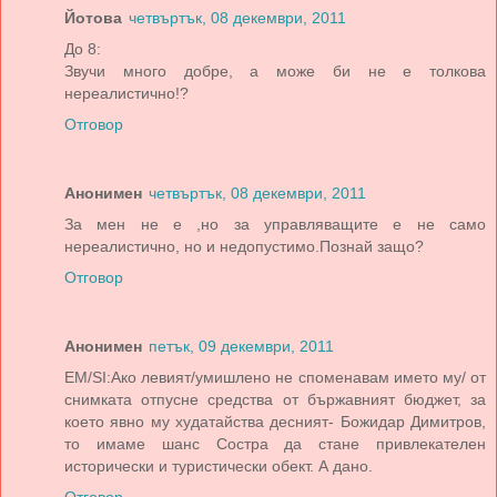
Йотова
четвъртък, 08 декември, 2011
До 8:
Звучи много добре, а може би не е толкова
нереалистично!?
Отговор
Анонимен
четвъртък, 08 декември, 2011
За мен не е ,но за управляващите е не само
нереалистично, но и недопустимо.Познай защо?
Отговор
Анонимен
петък, 09 декември, 2011
ЕМ/SI:Ако левият/умишлено не споменавам името му/ от
снимката отпусне средства от бържавният бюджет, за
което явно му худатайства десният- Божидар Димитров,
то имаме шанс Состра да стане привлекателен
исторически и туристически обект. А дано.