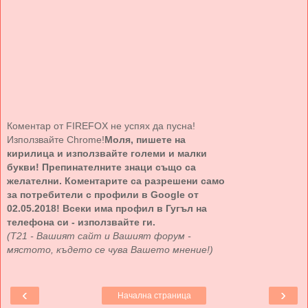
Коментар от FIREFOX не успях да пусна!
Използвайте Chrome!
Моля, пишете на
кирилица и използвайте големи и малки
букви! Препинателните знаци също са
желателни. Коментарите са разрешени само
за потребители с профили в Google от
02.05.2018! Всеки има профил в Гугъл на
телефона си - използвайте ги.
(Т21 - Вашият сайт и Вашият форум -
мястото, където се чува Вашето мнение!)
‹
›
Начална страница