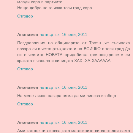
млади хора в партиите...
Нищо добро не го чака този град хора....
Отговор
Анонимен
четвъртък, 16 юни, 2011
Поздравления на общинарите от Троян ,че съсипаха
пазара си в четвъртък,както и на ВСИЧКО в този град.Да
ви е честита НОВАТА придобивка троянци,трошете си
краката в чакъла и сипицата.ХАХ -ХА-ХАААААА......
Отговор
Анонимен
четвъртък, 16 юни, 2011
На мене лично пазара няма да ми липсва изобщо
Отговор
Анонимен
четвъртък, 16 юни, 2011
Ами как ще ти липсва,като магазините ви са пълни само