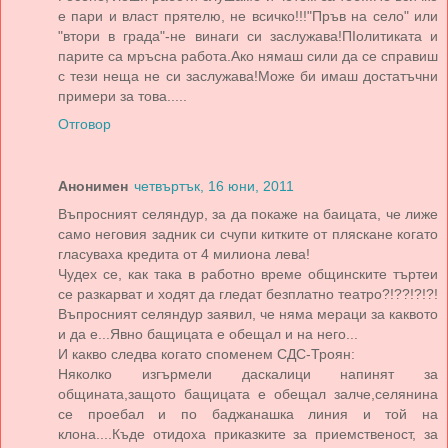
е пари и власт прятелю, не всичко!!!"Пръв на село" или
"втори в града"-не винаги си заслужава!ПІолитиката и
парите са мръсна работа.Ако нямаш сили да се справиш
с тези неща не си заслужава!Може би имаш достатъчни
примери за това.....
Отговор
Анонимен
четвъртък, 16 юни, 2011
Въпросният селяндур, за да покаже на баицата, че лиже
само неговия задник си счупи китките от пляскане когато
гласуваха кредита от 4 милиона лева!
Чудех се, как така в работно време общинските търтеи
се разкарват и ходят да гледат безплатно театро?!??!?!?!
Въпросният селяндур заявил, че няма мераци за каквото
и да е...Явно бащицата е обещал и на него...
И какво следва когато споменем СДС-Троян:
Няколко изгърмели даскалици напинят за
общината,защото бащицата е обещал залче,селянина
се проебал и по баджанашка линия и той на
клона....Къде отидоха приказките за приемственост, за