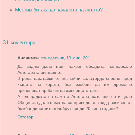
Местим битака до началото на лятото?
31 коментара:
Анонимен
понеделник, 13 юни, 2011
Да видим дали най- накрая обсадата на/по/около
Автогарата ще падне...
3 реда таратайки от незнайни села,гордо спрели пред
къщите на хората, без изобщо да им дреме,че
причиняват проблем на живеещите там...
А площадката на самата Автогара, като вече е изцяло
Общинска,дали няма да се приведе във вид различен от
бомбандировките в Бейрут преди 20-тина години?
Отговор