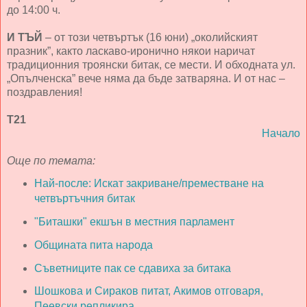
до 14:00 ч.
И ТЪЙ
– от този четвъртък (16 юни) „околийският
празник”, както ласкаво-иронично някои наричат
традиционния троянски битак, се мести. И обходната ул.
„Опълченска” вече няма да бъде затваряна. И от нас –
поздравления!
Т21
Начало
Още по темата:
Най-после: Искат закриване/преместване на
четвъртъчния битак
"Биташки" екшън в местния парламент
Общината пита народа
Съветниците пак се сдавиха за битака
Шошкова и Сираков питат, Акимов отговаря,
Пеевски репликира