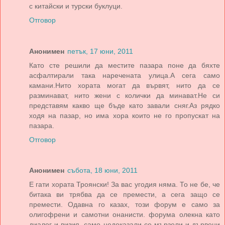
с китайски и турски буклуци.
Отговор
Анонимен
петък, 17 юни, 2011
Като сте решили да местите пазара поне да бяхте
асфалтирали така наречената улица.А сега само
камани.Нито хората могат да вървят, нито да се
разминават, нито жени с колички да минават.Не си
представям какво ще бъде като завали сняг.Аз рядко
ходя на пазар, но има хора които не го пропускат на
пазара.
Отговор
Анонимен
събота, 18 юни, 2011
Е гати хората Троянски! За вас угодия няма. То не бе, че
битака ви трябва да се премести, а сега защо се
премести. Одавна го казах, този форум е само за
олигофрени и самотни онанисти. форума олекна като
диалог и визия, само недоказали се мързели и дървени