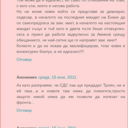
с кого спи, което е негова работа.
Но не може човек който се представя за демократ,
седесар, в началото на последния мандат на Енкин да
се самопредлага за зам. кмет, в началото на настоящия
мандат също и тъй като и двата пъти беше отхвърлен,
сега е приел да работи задкулисно за Акимов срещу
обещанието, че най-сетне ще го направят зам. кмет!
Колкото и да не искам да квалифицирам, този човек е
конюктурен боклук, а не идеалист!!!
Отговор
Анонимен
сряда, 15 юни, 2011
Аз като разправям, че СДС пак ще предадат Троян, не е
ей така...а и новите там няма да помогнта,просто
защото никой няма да им позволи да излязат на
фронта...
Отговор
Анонимен
сряда, 15 юни, 2011