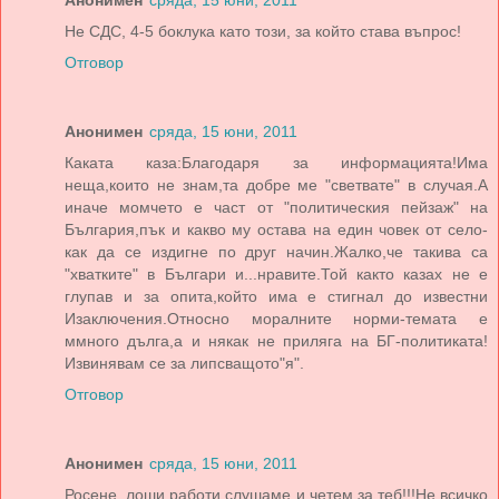
Не СДС, 4-5 боклука като този, за който става въпрос!
Отговор
Анонимен
сряда, 15 юни, 2011
Каката каза:Благодаря за информацията!Има
неща,които не знам,та добре ме "светвате" в случая.А
иначе момчето е част от "политическия пейзаж" на
България,пък и какво му остава на един човек от село-
как да се издигне по друг начин.Жалко,че такива са
"хватките" в Българи и...нравите.Той както казах не е
глупав и за опита,който има е стигнал до известни
Изаключения.Относно моралните норми-темата е
ммного дълга,а и някак не приляга на БГ-политиката!
Извинявам се за липсващото"я".
Отговор
Анонимен
сряда, 15 юни, 2011
Росене, лоши работи слушаме и четем за теб!!!Не всичко