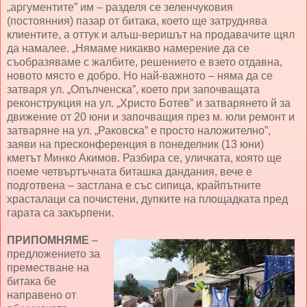
„аргументите” им – разделя се зеленчуковия
(постоянния) пазар от битака, което ще затруднява
клиентите, а оттук и алъш-веришът на продавачите щял
да намалее. „Нямаме никакво намерение да се
съобразяваме с жалбите, решението е взето отдавна,
новото място е добро. Но най-важното – няма да се
затваря ул. „Опълченска”, което при започващата
реконструкция на ул. „Христо Ботев” и затварянето й за
движение от 20 юни и започващия през м. юли ремонт и
затваряне на ул. „Раковска” е просто наложително”,
заяви на пресконференция в понеделник (13 юни)
кметът Минко Акимов. Разбира се, уличката, която ще
поеме четвъртъчната биташка дандания, вече е
подготвена – застлана е със сипица, крайпътните
храсталаци са почистени, дупките на площадката пред
гарата са закърпени.
ПРИПОМНЯМЕ
–
предложението за
преместване на
битака бе
направено от