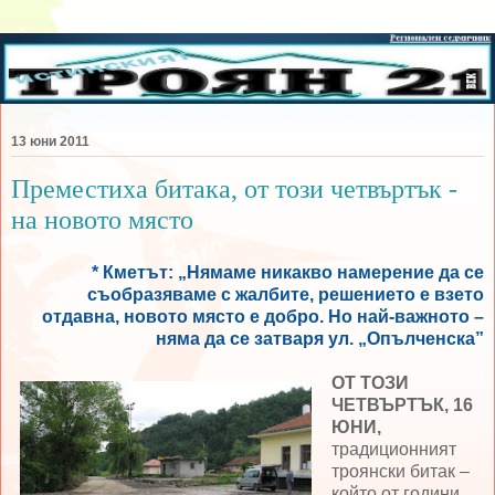
13 юни 2011
Преместиха битака, от този четвъртък -
на новото място
* Кметът: „Нямаме никакво намерение да се
съобразяваме с жалбите, решението е взето
отдавна, новото място е добро. Но най-важното –
няма да се затваря ул. „Опълченска”
ОТ ТОЗИ
ЧЕТВЪРТЪК, 16
ЮНИ,
традиционният
троянски битак –
който от години