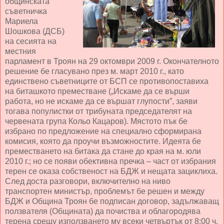
общинската
съветничка
Мариела
Шошкова (ДСБ)
на сесията на
местния
парламент в Троян на 29 октомври 2009 г. Окончателното
решение бе гласувано през м. март 2010 г., като
единствено съветниците от БСП се противопоставиха
на биташкото преместване („Искаме да се върши
работа, но не искаме да се вършат глупости”, заяви
тогава популистки от трибуната председателят на
червената група Кольо Кацаров). Мястото пък бе
избрано по предложение на специално сформирана
комисия, която да проучи възможностите. Идеята бе
преместването на битака да стане до края на м. юли
2010 г.; но се появи обективна пречка – част от избрания
терен се оказа собственост на БДЖ и нещата зациклиха.
След доста разговори, включително на ниво
транспортен министър, проблемът бе решен и между
БДЖ и Община Троян бе подписан договор, задължаващ
ползвателя (Общината) да почиства и облагородява
терена срещу използването му всеки четвъртък от 8:00 ч.