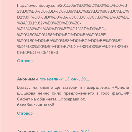
http://lovechtoday.com/2011/05/%D0%BD%D0%BE%D0%B
2%D0%B8%D0%BD%D0%B8/%D1%82%D1%80%D0%BE%
D1%8F%D0%BD/%D0%BA%D0%BC%D0%B5%D1%82%D1
%8A%D1%82-%D0%BD%D0%B0-
%D1%82%D1%80%D0%BE%D1%8F%D0%BD-
%D0%BC%D0%B8%D0%BD%D0%BA%D0%BE-
%D0%B0%D0%BA%D0%B8%D0%BC%D0%BE%D0%B2-
%D1%80%D0%B0%D0%B7%D0%B3%D0%BE%D0%B2%D
0%B0%D1%80/41693
Отговор
Анонимен
понеделник, 13 юни, 2011
Бравус на кимета,ще затвори и пазара,т.е.на мАриела
шОшкова нейно било предложението в тооо фалшиФ
Сафет на общината ...поздрави от....
балабанския завой
Отговор
Анонимен
понеделник, 13 юни, 2011