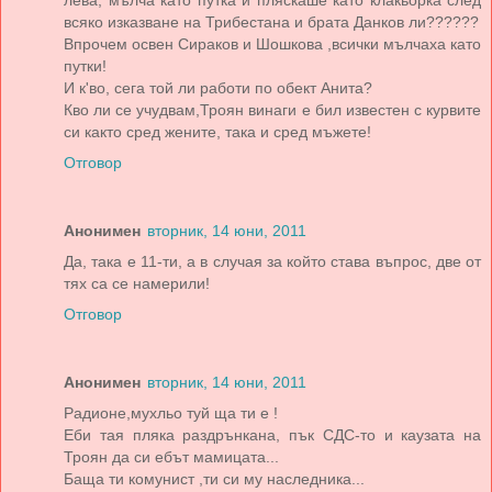
всяко изказване на Трибестана и брата Данков ли??????
Впрочем освен Сираков и Шошкова ,всички мълчаха като
путки!
И к'во, сега той ли работи по обект Анита?
Кво ли се учудвам,Троян винаги е бил известен с курвите
си както сред жените, така и сред мъжете!
Отговор
Анонимен
вторник, 14 юни, 2011
Да, така е 11-ти, а в случая за който става въпрос, две от
тях са се намерили!
Отговор
Анонимен
вторник, 14 юни, 2011
Радионе,мухльо туй ща ти е !
Еби тая пляка раздрънкана, пък СДС-то и каузата на
Троян да си ебът мамицата...
Баща ти комунист ,ти си му наследника...