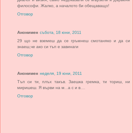
философи. Жалко, а началото би обещаващо!
Отговор
Анонимен
събота, 18 юни, 2011
29 що не вземеш да се гръмнеш смотаняко и да си
знаеш,че ако си тъп е завинаги
Отговор
Анонимен
неделя, 19 юни, 2011
Тъп си ти, плъх такъв. Заешка гремка, ти ториш, ни
миришеш. Я върви на м...а с и в....
Отговор