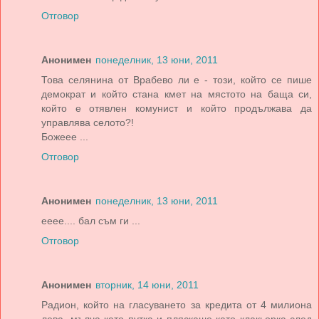
Отговор
Анонимен
понеделник, 13 юни, 2011
Това селянина от Врабево ли е - този, който се пише
демократ и който стана кмет на мястото на баща си,
който е отявлен комунист и който продължава да
управлява селото?!
Божеее ...
Отговор
Анонимен
понеделник, 13 юни, 2011
ееее.... бал съм ги ...
Отговор
Анонимен
вторник, 14 юни, 2011
Радион, който на гласуването за кредита от 4 милиона
лева, мълча като путка и пляскаше като клакьорка след