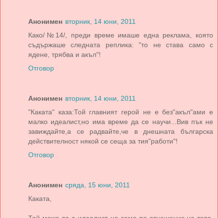
Анонимен
вторник, 14 юни, 2011
Како/№14/, преди време имаше една реклама, която
съдържаше следната реплика: "то не става само с
ядене, трябва и акъл"!
Отговор
Анонимен
вторник, 14 юни, 2011
"Каката" каза:Той главният герой не е без"акъл"ами е
малко идеалист,но има време да се научи...Вив пък не
завиждайте,а се радвайте,че в днешната българска
действителност някой се сеща за тия"работи"!
Отговор
Анонимен
сряда, 15 юни, 2011
Каката,
Той може да е идеалист, но само по отнешение на това,