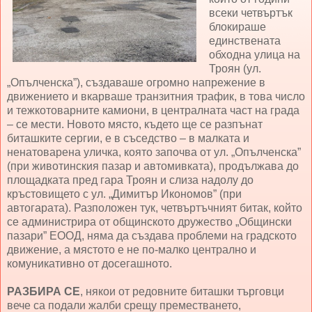
всеки четвъртък
блокираше
единствената
обходна улица на
Троян (ул.
„Опълченска”), създаваше огромно напрежение в
движението и вкарваше транзитния трафик, в това число
и тежкотоварните камиони, в централната част на града
– се мести. Новото място, където ще се разпънат
биташките сергии, е в съседство – в малката и
ненатоварена уличка, която започва от ул. „Опълченска”
(при животинския пазар и автомивката), продължава до
площадката пред гара Троян и слиза надолу до
кръстовището с ул. „Димитър Икономов” (при
автогарата). Разположен тук, четвъртъчният битак, който
се администрира от общинското дружество „Общински
пазари” ЕООД, няма да създава проблеми на градското
движение, а мястото е не по-малко централно и
комуникативно от досегашното.
РАЗБИРА СЕ
, някои от редовните биташки търговци
вече са подали жалби срещу преместването,