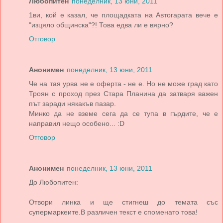
Любопитен
понеделник, 13 юни, 2011
1ви, кой е казал, че площадката на Автогарата вече е
"изцяло общинска"?! Това едва ли е вярно?
Отговор
Анонимен
понеделник, 13 юни, 2011
Че на тая урва не е оферта - не е. Но не може град като
Троян с проход през Стара Планина да затваря важен
път заради някакъв пазар.
Минко да не вземе сега да се тупа в гърдите, че е
направил нещо особено... :D
Отговор
Анонимен
понеделник, 13 юни, 2011
До Любопитен:
Отвори линка и ще стигнеш до темата със
супермаркеите.В различен текст е споменато това!