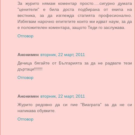
За журито нямам коментар просто.....сигурно думата
"ценители" е била доста подбирана от екипа на
вестника, за да изглежда статията професионално.
Избягвам нарочно епитетите които ми идват наум, за да
е положителен коментара, защото Теди го заслужава.
Отговор
Анонимен
вторник, 22 март, 2011
Дечица бягайте от Българията за да не радвате тези
дъртаци!!!!!!!
Отговор
Анонимен
вторник, 22 март, 2011
Журито редовно да си пие "Виаграта" за да не си
напикава обувките.
Отговор