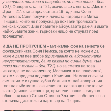
участници, толкова и наградени, но няма лошо – бел.
Т21)
. Фаворитката на Т21, окичила се с лентата „Мис в-к
„Троян 21”, стана прелестната 18-годишна Соня
Ангелова; Соня получи и личната награда на Митьо
Пищова, който не пропусна да похвали троянската
женска хубост: „Вие правите най-хубавата ракия и имате
най-хубавите жени, търновки нищо не струват пред
троянките!”.
И ДА НЕ ПРОПУСНЕМ
– музикален фон на вечерта бе
фолкаджийката Соня Немска, за която не можем да
кажем дали пее добре
(признаваме си абсолютната
нечувствителност, да не кажем по-силна дума, към
този тип музика – бел. Т21)
, но за сметка на това
изглеждаше великолепно; „Маслинката на попфолка”,
както я определи водещият Кристиян. Немска спечели
симпатиите и гушна хубав бакшиш от най-колоритния
гост на събитието – окичения от главата до петите със
злато (гривни, часовници, пръстени, ланци – сигурно
общо над кило) Стоян Стоянов-Златния, собственик на
столична дискотека и партньор на Пищова.