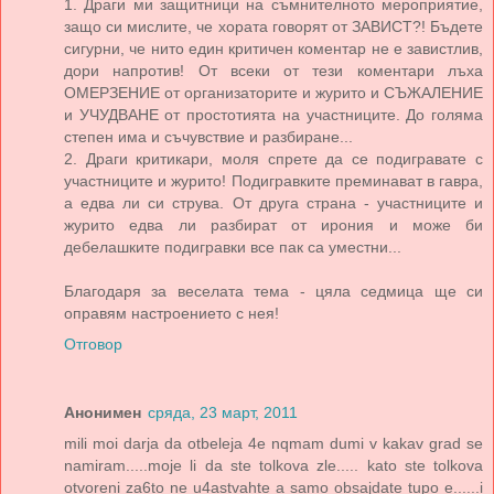
1. Драги ми защитници на съмнителното мероприятие,
защо си мислите, че хората говорят от ЗАВИСТ?! Бъдете
сигурни, че нито един критичен коментар не е завистлив,
дори напротив! От всеки от тези коментари лъха
ОМЕРЗЕНИЕ от организаторите и журито и СЪЖАЛЕНИЕ
и УЧУДВАНЕ от простотията на участниците. До голяма
степен има и съчувствие и разбиране...
2. Драги критикари, моля спрете да се подигравате с
участниците и журито! Подигравките преминават в гавра,
а едва ли си струва. От друга страна - участниците и
журито едва ли разбират от ирония и може би
дебелашките подигравки все пак са уместни...
Благодаря за веселата тема - цяла седмица ще си
оправям настроението с нея!
Отговор
Анонимен
сряда, 23 март, 2011
mili moi darja da otbeleja 4e nqmam dumi v kakav grad se
namiram.....moje li da ste tolkova zle..... kato ste tolkova
otvoreni za6to ne u4astvahte a samo obsajdate tupo e......i