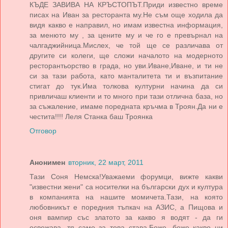
КЪДЕ ЗАВИВА НА КРЪСТОПЪТ.Приди известно време
писах на Иван за ресторанта му.Не съм още ходила да
видя какво е направил, но имам известна информация,
за менюто му , за цените му и че го е превърнал на
чалгаджийница.Мислех, че той ще се различава от
другите си колеги, ще сложи началото на модерното
ресторантьорство в града, но уви.Иване,Иване, и ти не
си за тази работа, като манталитета ти и възпитание
стигат до тук.Има толкова културни начина да си
привличаш клиенти и то много при тази отлична база, но
за съжаление, имаме поредната кръчма в Троян.Да ни е
честита!!!! Леля Станка баш Троянка
Отговор
Анонимен
вторник, 22 март, 2011
Тази Соня Немска!Уважаеми форумци, вижте какви
"известни жени" са носителки на български дух и култура
в компанията на нашите момичета.Тази, на която
любовникът е поредния тъпкач на АЗИС, а Пищова и
оня вампир със златото за какво я водят - да ги
освежава, тя само за това става.Боже ,боже какво ни