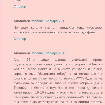
Отговор
Анонимен
вторник, 22 март, 2011
Не знам кога и как е направила това изказване,
но...майки пазете момиченцата си от тези педофили!!!
Отговор
Анонимен
вторник, 22 март, 2011
Ало, 24-ти защо слагаш учителите преди
родителите,когато става дума за отговорности?Ако си
чел по-нагоре майка и на миската се хвали и наивно
вярва,че има "безплатен обяд" ,а ти искаш клетите
даскали да направят нещо по въпроса????Чудя се на
публиката за аплодисментите на своята избраница,а и
Троян21 не блести с вкус!Иначе сте прави да питате
какво правят 15-16 годишни момичета по това време в
ресторант.Питайте,обаче техните родители!Може съвсем
съзнателно да отглеждат контингент за евтини плътски