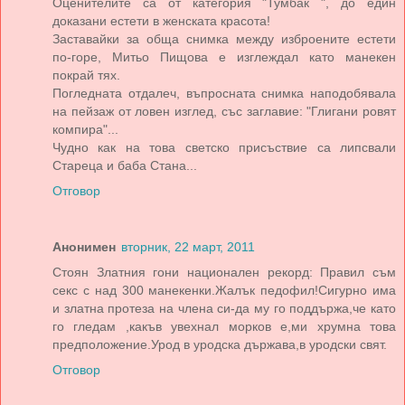
Оценителите са от категория "Тумбак ", до един
доказани естети в женската красота!
Заставайки за обща снимка между изброените естети
по-горе, Митьо Пищова е изглеждал като манекен
покрай тях.
Погледната отдалеч, въпросната снимка наподобявала
на пейзаж от ловен изглед, със заглавие: "Глигани ровят
компира"...
Чудно как на това светско присъствие са липсвали
Стареца и баба Стана...
Отговор
Анонимен
вторник, 22 март, 2011
Стоян Златния гони национален рекорд: Правил съм
секс с над 300 манекенки.Жалък педофил!Сигурно има
и златна протеза на члена си-да му го поддържа,че като
го гледам ,какъв увехнал морков е,ми хрумна това
предположение.Урод в уродска държава,в уродски свят.
Отговор