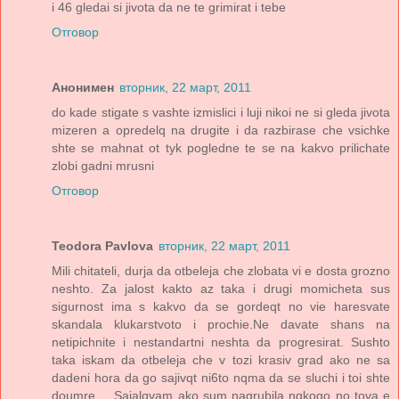
i 46 gledai si jivota da ne te grimirat i tebe
Отговор
Анонимен
вторник, 22 март, 2011
do kade stigate s vashte izmislici i luji nikoi ne si gleda jivota
mizeren a opredelq na drugite i da razbirase che vsichke
shte se mahnat ot tyk pogledne te se na kakvo prilichate
zlobi gadni mrusni
Отговор
Teodora Pavlova
вторник, 22 март, 2011
Mili chitateli, durja da otbeleja che zlobata vi e dosta grozno
neshto. Za jalost kakto az taka i drugi momicheta sus
sigurnost ima s kakvo da se gordeqt no vie haresvate
skandala klukarstvoto i prochie.Ne davate shans na
netipichnite i nestandartni neshta da progresirat. Sushto
taka iskam da otbeleja che v tozi krasiv grad ako ne sa
dadeni hora da go sajivqt ni6to nqma da se sluchi i toi shte
doumre.... Sajalqvam ako sum nagrubila nqkogo no tova e