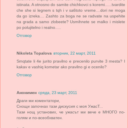
istinata. A otnosno do samite chichkovci s koremi......tvardite
che she si legnem s tqh i v sa6toto vreme....dori ne moga
da go izreka.... Zashto za boga ne se radvate na uspehite
na grada a samo zlobeete? Usmihnete se malko i mislete
po polujitelno i realno.....
Отговор
Nikoleta Topalova
вторник, 22 март, 2011
Smqtate li 4e jurito pravilno e precenilo purvite 3 mesta? I
kakav e vashiq kometar ako pravilno gi e ocenilo?
Отговор
Анонимен
сряда, 23 март, 2011
Драги ми коментатори,
Снощи започнах тази дискусия с моя УжасТ...
Тази нощ установих, че ужасът ми вече е МНОГО по-
голям и по-всеобхватен.