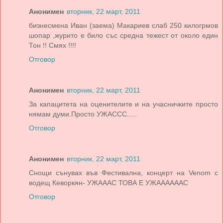
Анонимен
вторник, 22 март, 2011
бизнесмена Иван (заема) Макариев слаб 250 килогрмов
шопар ,журито е било със средна тежест от около един
Тон !! Смях !!!!
Отговор
Анонимен
вторник, 22 март, 2011
За капацитета на оценителите и на учасничките просто
нямам думи.Просто УЖАССС.....
Отговор
Анонимен
вторник, 22 март, 2011
Снощи сънувах във Фестивална, концерт на Venom с
водещ Кеворкян- УЖАААС ТОВА Е УЖААААААС
Отговор