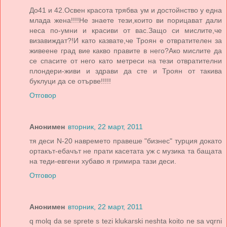
До41 и 42.Освен красота трябва ум и достойнство у една
млада жена!!!!Не знаете тези,които ви порицават дали
неса по-умни и красиви от вас.Защо си мислите,че
визавиждат?!И като казвате,че Троян е отвратителен за
живеене град вие какво правите в него?Ако мислите да
се спасите от него като метреси на тези отвратителни
плондери-живи и здрави да сте и Троян от такива
буклуци да се отърве!!!!!
Отговор
Анонимен
вторник, 22 март, 2011
тя деси N-20 навремето правеше "бизнес" турция докато
ортакът-ебачът не прати касетата уж с музика та бащата
на теди-евгени хубаво я гримира тази деси.
Отговор
Анонимен
вторник, 22 март, 2011
q molq da se sprete s tezi klukarski neshta koito ne sa vqrni