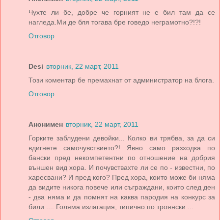
Чухте ли бе, добре че горният не е бил там да се
нагледа.Ми де бля тогава бре говедо неграмотно?!?!
Отговор
Desi
вторник, 22 март, 2011
Този коментар бе премахнат от администратор на блога.
Отговор
Анонимен
вторник, 22 март, 2011
Горките заблудени девойки... Колко ви трябва, за да си
вдигнете самочувствието?! Явно само разходка по
бански пред некомпетентни по отношение на добрия
външен вид хора. И почувствахте ли се по - известни, по
харесвани? И пред кого? Пред хора, които може би няма
да видите никога повече или съграждани, които след ден
- два няма и да помнят на каква пародия на конкурс за
били .... Голяма излагация, типично по троянски ...