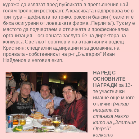
куража да излязат пред публиката в препълнения най-
голям троянски ресторант. А красивата надпревара бе в
три тура – дефилета по трико, рокля и бански (тоалетите
бяха осигурени от ловешката фирма „Перлита”). Тук му е
мястото да подчертаем и отличната и професионална
организация – основната заслуга бе на директора на
конкурса Светльо Георгиев и на атрактивния водещ
Кристиян; специални адмирации и за домакина на
проявата - собственикът на р-т „България” Иван
Найденов и неговия екип.
НАРЕД С
ОСНОВНИТЕ
НАГРАДИ
за 13-
те участнички
имаше още много
отличия
(макар
нещата да
станаха малко
като на „Златния
Орфей” –
колкото