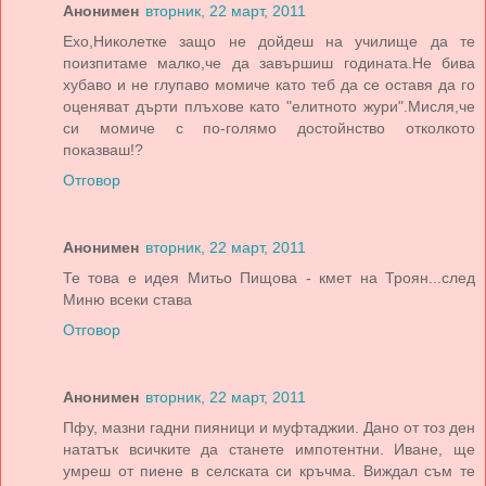
Анонимен
вторник, 22 март, 2011
Ехо,Николетке защо не дойдеш на училище да те
поизпитаме малко,че да завършиш годината.Не бива
хубаво и не глупаво момиче като теб да се оставя да го
оценяват дърти плъхове като "елитното жури".Мисля,че
си момиче с по-голямо достойнство отколкото
показваш!?
Отговор
Анонимен
вторник, 22 март, 2011
Те това е идея Митьо Пищова - кмет на Троян...след
Миню всеки става
Отговор
Анонимен
вторник, 22 март, 2011
Пфу, мазни гадни пияници и муфтаджии. Дано от тоз ден
нататък всичките да станете импотентни. Иване, ще
умреш от пиене в селската си кръчма. Виждал съм те