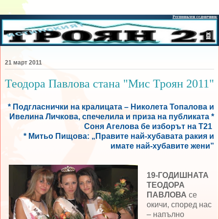
21 март 2011
Теодора Павлова стана "Мис Троян 2011"
* Подгласнички на кралицата – Николета Топалова и
Ивелина Личкова, спечелила и приза на публиката *
Соня Агелова бе изборът на Т21
* Митьо Пищова: „Правите най-хубавата ракия и
имате най-хубавите жени”
19-ГОДИШНАТА
ТЕОДОРА
ПАВЛОВА
се
окичи, според нас
– напълно