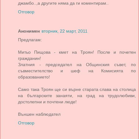
джамбо..,а другите няма да ги коментирам..
Отговор
Анонимен
вторник, 22 март, 2011
Предлагам:
Митьо Пищова - кмет на Троян! После и почетен
гражданин!
Златния - председател на Общинския съвет, по
съвместителство и шеф на Комисията по
образованието!
Само така Троян ще си върне старата слава на столица
на българските занаяти, на град на трудолюбиви,
достолепни и почтени люде!
Външен наблюдател
Отговор