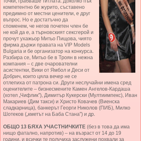
точки, грабваше титлата. Доколко пък
компетентно бе журито, съставено
предимно от местни ценители, е друг
въпрос. Но е достатъчно да
споменем, че негов почетен член бе
не кой да е, а търновският сексгерой и
прочут ухажьор Митьо Пищова, чиято
фирма държи правата на VIP Models
Bulgaria и бе организатор на конкурса.
Разбира се, Митьо бе в Троян в нежна
компания – с две очарователни
асистентки, Вики от Ямбол и Деси от
Добрич, които цяла вечер не се
отлепиха от патрона си. Други неслучайни имена сред
оценителите – бизнесмените Камен Ангелов-Кардаша
(хотел „Чифлик”), Димитър Кукерски (Мултиимпекс), Иван
Макариев (Дим такси) и Христо Ковачев (Виенска
сладкарница), банкерът Георги Николов (ПИБ), Милко
Шотеков („кметът на Баба Стана”) и др.
ОБЩО 13 БЯХА УЧАСТНИЧКИТЕ
(без в това да има
нищо фатално, напротив) – на възраст от 14 до 19
години, и всички те получиха заслужени похвали за