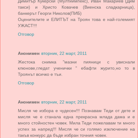
Димитър Кукерски (Мултиимпекс), Иван Макариев (Дим
такси) и Христо Ковачев (Виенска сладкарница),
банкерът Георги Николов(ПИБ)
Оценителите и ЕЛИТЪТ на Троян това е най-големият
УЖАСТ!!!
Отговор
Анонимен
вторник, 22 март, 2011
Жестока снимка "мазни пияници с увиснали
клюнове,гледат ученички " ебафти журито,но то в
Троянът всичко е тъи.
Отговор
Анонимен
вторник, 22 март, 2011
Мисля че избора е чудесен!!! Познавам Теди от дете и
мисля че е станала една прекрасна млада дама и е
много стойностен човек. Мила Теди пожелавам ти много
успех за напред!!! Мисля че си голямо изключение на
такъв конкурс да бъде избран точния човек.