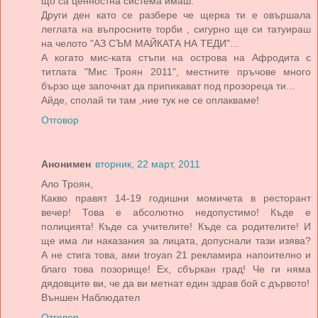
що са ценностна система имаш.
Други ден като се разбере че щерка ти е овършала
леглата на въпросните торби , сигурно ще си татуираш
на челото "АЗ СЪМ МАЙКАТА НА ТЕДИ"...
А когато мис-ката стъпи на острова на Афродита с
титлата "Мис Троян 2011", местните пръчове много
бързо ще започнат да припикават под прозореца ти...
Айде, сполай ти там ,ние тук не се оплакваме!
Отговор
Анонимен
вторник, 22 март, 2011
Ало Троян,
Какво правят 14-19 годишни момичета в ресторант
вечер! Това е абсолютно недопустимо! Къде е
полицията! Къде са учителите! Къде са родителите! И
ще има ли наказания за лицата, допуснали тази изява?
А не стига това, ами troyan 21 рекламира напоително и
благо това позорище! Ех, сбъркан град! Че ги няма
дядовците ви, че да ви метнат един здрав бой с дървото!
Външен Наблюдател
Отговор