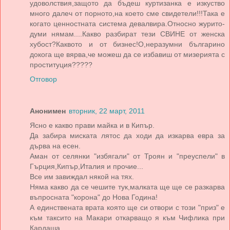
удоволствия,защото да бъдеш куртизанка е изкуство
много далеч от порното,на което сме свидетели!!!Така е
когато ценностната система девалвира.Относно журито-
думи нямам....Какво разбират тези СВИНЕ от женска
хубост?Каквото и от бизнес!О,неразумни българино
докога ще вярва,че можеш да се избавиш от мизерията с
проституция?????
Отговор
Анонимен
вторник, 22 март, 2011
Ясно е какво прави майка и в Кипър.
Да забира миската лятос да ходи да изкарва евра за
дърва на есен.
Аман от селянки "избягали" от Троян и "преуспели" в
Гърция,Кипър,Италия и прочие...
Все им завиждал някой на тях.
Няма какво да се чешите тук,малката ще ще се разкарва
въпросната "корона" до Нова Година!
А единствената врата която ще си отвори с този "приз" е
към таксито на Макари откарващо я към Чифлика при
Кардаша...