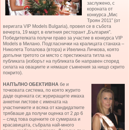
заслужено, с
короната от
конкурса „Мис
Троян 2011” (от
веригата VIP Models Bulgaria), провел се в събота
вечерта, 19 март, в елитния ресторант „България”.
Победителката получи право за участие в конкурса VIP
Models в Милано. Подгласнички на кралицата станаха –
Николета Топалова (втора) и Ивелина Личкова, която
допълни третото си място с престижната титла на
публиката (изборът на публиката бе направен според
силата на овациите и нямаше съмнения за нищо скрито
покрито).
НАПЪЛНО ОБЕКТИВНА
бе и
точковата система, по която журито
даде оценката си; журиращите имаха
анкетни листове с имената на
участничките и всяка от кандидатките
трябваше да получи оценка от 2 до 6
– след това оценките се сумираха и
красавицата, събрала най-много