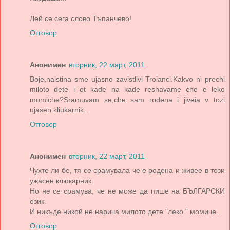
Лей се сега слово Тъпанчево!
Отговор
Анонимен
вторник, 22 март, 2011
Boje,naistina sme ujasno zavistlivi Troianci.Kakvo ni prechi
miloto dete i ot kade na kade reshavame che e leko
momiche?Sramuvam se,che sam rodena i jiveia v tozi
ujasen kliukarnik...
Отговор
Анонимен
вторник, 22 март, 2011
Чухте ли бе, тя се срамувала че е родена и живее в този
ужасен клюкарник.
Но не се срамува, че не може да пише на БЪЛГАРСКИ
език.
И никъде никой не нарича милото дете "леко " момиче...
Отговор