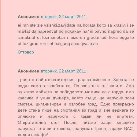
Анонимен
вторник, 22 март, 2011
ei mn ste zle vsishki.zavijdate na horata koito sa krasivi i se
ma4at da napredvat po nqkakav na4in bavno napred da se
izmaknat ot tozi smotan i mizeren grad.mladi hora bqgaite
ot toz grad rori i ot balgariq spasqvaite se.
Отговор
Анонимен
вторник, 22 март, 2011
Троян е най-отвратителния град за живеене. Хората се
водят само от злобата си. По-зле сте и от шопите. Има
за какво майката на победилото момиче да е горда, има
красива и умна дъщеря, която също ще напусне този
смотан, циганизиран и озлобен град. Едно прекрасно
дете стана лице на смотания ви град и вие веднага го
оплюхте и нарекохте с какви ли не епитети.
Отвратителни сте! После, питате защо младите
напускат...ето ви отговора - напускат Троян, заради ВАС,
долни еснафи!