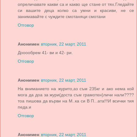
опреличавате какви са и какво ще стане от тях.Гледайте
си вашите деца колко са умни и красиви, не се
занимавайте с чуждите смотаняци смотани
Отговор
Анонимен
вторник, 22 март, 2011
Дооообрем 41- ви и 42- ри.
Отговор
Анонимен
вторник, 22 март, 2011
На вниманието на журито,аз съм 235кг и ако нема кой
мога да доа за жури(доста съм грамотен)личи нали????
тоа пишова да върви на М..ка си В П...ата!!!И всички тия
педа.и
Отговор
Анонимен
вторник, 22 март, 2011