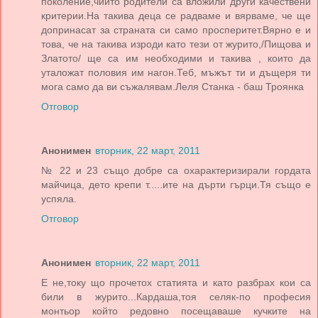
поколение,чиито родители са вложили други качествени
критерии.На такива деца се радваме и вярваме, че ще
допринасат за страната си само просперитет.Вярно е и
това, че на такива изроди като тези от журито,/Пищова и
Златото/ ще са им необходими и такива , които да
уталожат половия им нагон.Теб, мъжът ти и дъщеря ти
мога само да ви съжалявам.Леля Станка - баш Троянка
Отговор
Анонимен
вторник, 22 март, 2011
№ 22 и 23 също добре са охарактеризирали гордата
майчица, дето крепи т.....ите на дърти гърци.Тя също е
успяла.
Отговор
Анонимен
вторник, 22 март, 2011
Е не,току що прочетох статията и като разбрах кои са
били в журито...Кардаша,тоя селяк-по професия
монтьор който редовно посещаваше кучките на