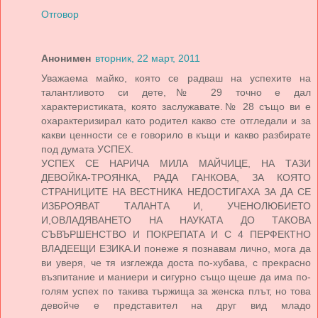
Отговор
Анонимен
вторник, 22 март, 2011
Уважаема майко, която се радваш на успехите на
талантливото си дете,№ 29 точно е дал
характеристиката, която заслужавате.№ 28 също ви е
охарактеризирал като родител какво сте отгледали и за
какви ценности се е говорило в къщи и какво разбирате
под думата УСПЕХ.
УСПЕХ СЕ НАРИЧА МИЛА МАЙЧИЦЕ, НА ТАЗИ
ДЕВОЙКА-ТРОЯНКА, РАДА ГАНКОВА, ЗА КОЯТО
СТРАНИЦИТЕ НА ВЕСТНИКА НЕДОСТИГАХА ЗА ДА СЕ
ИЗБРОЯВАТ ТАЛАНТА И, УЧЕНОЛЮБИЕТО
И,ОВЛАДЯВАНЕТО НА НАУКАТА ДО ТАКОВА
СЪВЪРШЕНСТВО И ПОКРЕПАТА И С 4 ПЕРФЕКТНО
ВЛАДЕЕЩИ ЕЗИКА.И понеже я познавам лично, мога да
ви уверя, че тя изглежда доста по-хубава, с прекрасно
възпитание и маниери и сигурно също щеше да има по-
голям успех по такива тържища за женска плът, но това
девойче е представител на друг вид младо