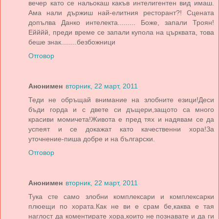
вечер като се нальокаш какъв интелигентен вид имаш.
Ама нали държиш най-елитния ресторант?! Сцената
допълва Данко интелекта......... Боже, запали Троян!
Ейййй, преди време се запали купола на църквата, това
беше знак........безбожници
Отговор
Анонимен
вторник, 22 март, 2011
Теди не обръщай внимание на злобните езици!Деси
бъди горда и с двете си дъщери,защото са много
красиви момичета!Живота е пред тях и надявам се да
успеят и се докажат като качественни хора!За
уточнение-пиша добре и на български.
Отговор
Анонимен
вторник, 22 март, 2011
Тука сте само злобни комплексари и комплексарки
плюещи по хората.Как не ви е срам бе,каква е тая
наглост да коментирате хора,които не познавате и да ги