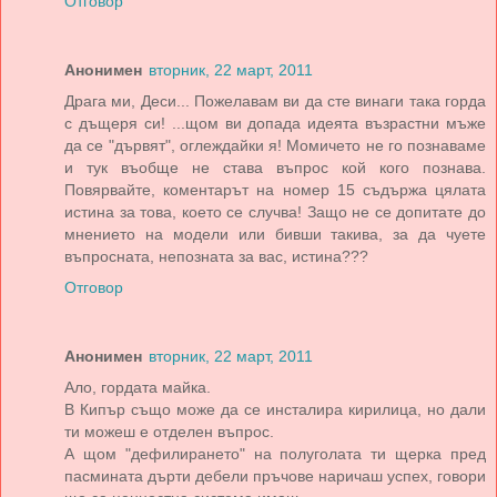
Отговор
Анонимен
вторник, 22 март, 2011
Драга ми, Деси... Пожелавам ви да сте винаги така горда
с дъщеря си! ...щом ви допада идеята възрастни мъже
да се "дървят", оглеждайки я! Момичето не го познаваме
и тук въобще не става въпрос кой кого познава.
Повярвайте, коментарът на номер 15 съдържа цялата
истина за това, което се случва! Защо не се допитате до
мнението на модели или бивши такива, за да чуете
въпросната, непозната за вас, истина???
Отговор
Анонимен
вторник, 22 март, 2011
Ало, гордата майка.
В Кипър също може да се инсталира кирилица, но дали
ти можеш е отделен въпрос.
А щом "дефилирането" на полуголата ти щерка пред
пасмината дърти дебели пръчове наричаш успех, говори