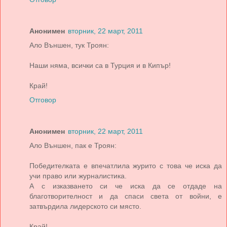
Анонимен
вторник, 22 март, 2011
Ало Външен, тук Троян:
Наши няма, всички са в Турция и в Кипър!
Край!
Отговор
Анонимен
вторник, 22 март, 2011
Ало Външен, пак е Троян:
Победителката е впечатлила журито с това че иска да
учи право или журналистика.
А с изказването си че иска да се отдаде на
благотворителност и да спаси света от войни, е
затвърдила лидерското си място.
Край!