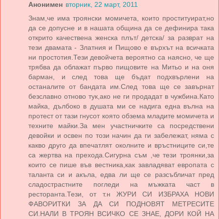
Анонимен
вторник, 22 март, 2011
Знам,че има троянски момичета, които проституират,но
да се допусне и в нашата община да се дефинира така
открито качествена женска плът/ детска/ за разврат на
тези двамата - Златния и Пищово е върхът на всичката
ни простотия.Тези девойчета вероятно са наясно, че ще
трябва да облажат първо пищовите на Митьо и на оня
барман, и след това ще бъдат подхвърлени на
останалите от бандата им.След това ще се завърнат
безславно отново тук,ако не ги продадат в чужбина.Като
майка, дълбоко в душата ми се надига една вълна на
протест от тази гнусот която обзема младите момичета и
техните майки.За мен участничките са посредствени
девойки и освен по този начин да ги забележат, няма с
какво друго да впечатлят околните и връстниците си,те
са жертва на прехода.Сигурна съм ,че тези троянки,за
които се пише във вестника,как завладяват европата с
таланта си и акъла, едва ли ще се разсъбличат пред
сладострастните погледи на мъжката част в
ресторанта.Тези, от т.н ЖУРИ СИ ИЗБРАХА НОВИ
ФАВОРИТКИ ЗА ДА СИ ПОДНОВЯТ МЕТРЕСИТЕ
СИ.НАЛИ В ТРОЯН ВСИЧКО СЕ ЗНАЕ, ДОРИ КОЙ НА