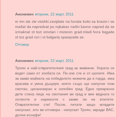
Анонимен
вторник, 22 март, 2011
ei mn ste zle vsishki.zavijdate na horata koito sa krasivi i se
ma4at da napredvat po nqkakav na4in bavno napred da se
izmaknat ot tozi smotan i mizeren grad.mladi hora bqgaite
ot toz grad rori i ot balgariq spasqvaite se.
Отговор
Анонимен
вторник, 22 март, 2011
Троян е най-отвратителния град за живеене. Хората се
водят само от злобата си. По-зле сте и от шопите. Има
за какво майката на победилото момиче да е горда, има
красива и умна дъщеря, която също ще напусне този
смотан, циганизиран и озлобен град. Едно прекрасно
дете стана лице на смотания ви град и вие веднага го
оплюхте и нарекохте с какви ли не епитети.
Отвратителни сте! После, питате защо младите
напускат...ето ви отговора - напускат Троян, заради ВАС,
долни еснафи!