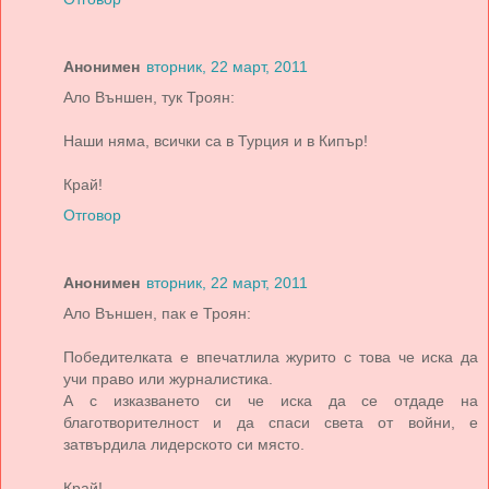
Анонимен
вторник, 22 март, 2011
Ало Външен, тук Троян:
Наши няма, всички са в Турция и в Кипър!
Край!
Отговор
Анонимен
вторник, 22 март, 2011
Ало Външен, пак е Троян:
Победителката е впечатлила журито с това че иска да
учи право или журналистика.
А с изказването си че иска да се отдаде на
благотворителност и да спаси света от войни, е
затвърдила лидерското си място.
Край!