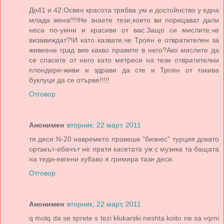
До41 и 42.Освен красота трябва ум и достойнство у една
млада жена!!!!Не знаете тези,които ви порицават дали
неса по-умни и красиви от вас.Защо си мислите,че
визавиждат?!И като казвате,че Троян е отвратителен за
живеене град вие какво правите в него?Ако мислите да
се спасите от него като метреси на тези отвратителни
плондери-живи и здрави да сте и Троян от такива
буклуци да се отърве!!!!!
Отговор
Анонимен
вторник, 22 март, 2011
тя деси N-20 навремето правеше "бизнес" турция докато
ортакът-ебачът не прати касетата уж с музика та бащата
на теди-евгени хубаво я гримира тази деси.
Отговор
Анонимен
вторник, 22 март, 2011
q molq da se sprete s tezi klukarski neshta koito ne sa vqrni