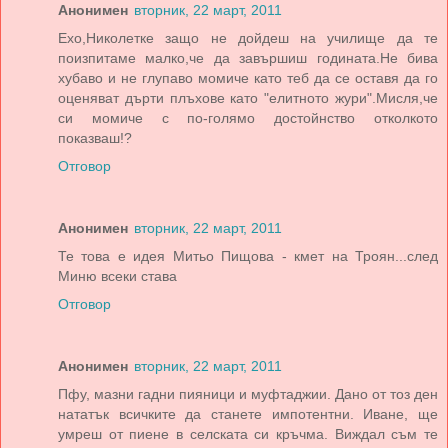
Анонимен
вторник, 22 март, 2011
Ехо,Николетке защо не дойдеш на училище да те
поизпитаме малко,че да завършиш годината.Не бива
хубаво и не глупаво момиче като теб да се оставя да го
оценяват дърти плъхове като "елитното жури".Мисля,че
си момиче с по-голямо достойнство отколкото
показваш!?
Отговор
Анонимен
вторник, 22 март, 2011
Те това е идея Митьо Пищова - кмет на Троян...след
Миню всеки става
Отговор
Анонимен
вторник, 22 март, 2011
Пфу, мазни гадни пияници и муфтаджии. Дано от тоз ден
нататък всичките да станете импотентни. Иване, ще
умреш от пиене в селската си кръчма. Виждал съм те