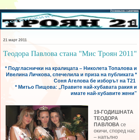
21 март 2011
Теодора Павлова стана "Мис Троян 2011"
* Подгласнички на кралицата – Николета Топалова и
Ивелина Личкова, спечелила и приза на публиката *
Соня Агелова бе изборът на Т21
* Митьо Пищова: „Правите най-хубавата ракия и
имате най-хубавите жени”
19-ГОДИШНАТА
ТЕОДОРА
ПАВЛОВА
се
окичи, според нас
– напълно