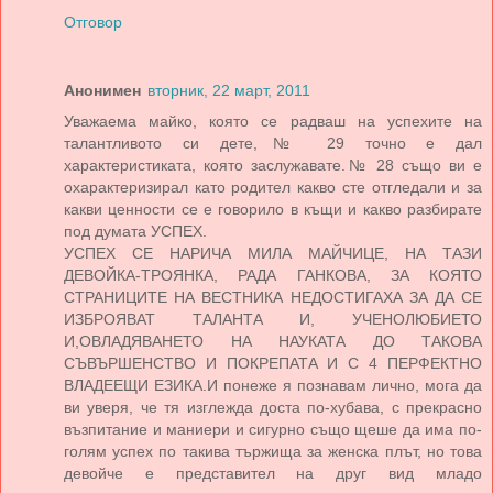
Отговор
Анонимен
вторник, 22 март, 2011
Уважаема майко, която се радваш на успехите на
талантливото си дете,№ 29 точно е дал
характеристиката, която заслужавате.№ 28 също ви е
охарактеризирал като родител какво сте отгледали и за
какви ценности се е говорило в къщи и какво разбирате
под думата УСПЕХ.
УСПЕХ СЕ НАРИЧА МИЛА МАЙЧИЦЕ, НА ТАЗИ
ДЕВОЙКА-ТРОЯНКА, РАДА ГАНКОВА, ЗА КОЯТО
СТРАНИЦИТЕ НА ВЕСТНИКА НЕДОСТИГАХА ЗА ДА СЕ
ИЗБРОЯВАТ ТАЛАНТА И, УЧЕНОЛЮБИЕТО
И,ОВЛАДЯВАНЕТО НА НАУКАТА ДО ТАКОВА
СЪВЪРШЕНСТВО И ПОКРЕПАТА И С 4 ПЕРФЕКТНО
ВЛАДЕЕЩИ ЕЗИКА.И понеже я познавам лично, мога да
ви уверя, че тя изглежда доста по-хубава, с прекрасно
възпитание и маниери и сигурно също щеше да има по-
голям успех по такива тържища за женска плът, но това
девойче е представител на друг вид младо