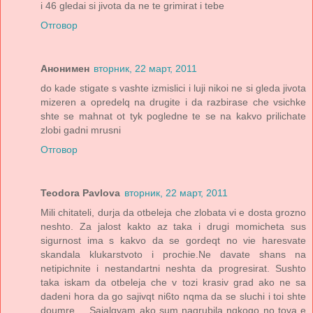
i 46 gledai si jivota da ne te grimirat i tebe
Отговор
Анонимен
вторник, 22 март, 2011
do kade stigate s vashte izmislici i luji nikoi ne si gleda jivota
mizeren a opredelq na drugite i da razbirase che vsichke
shte se mahnat ot tyk pogledne te se na kakvo prilichate
zlobi gadni mrusni
Отговор
Teodora Pavlova
вторник, 22 март, 2011
Mili chitateli, durja da otbeleja che zlobata vi e dosta grozno
neshto. Za jalost kakto az taka i drugi momicheta sus
sigurnost ima s kakvo da se gordeqt no vie haresvate
skandala klukarstvoto i prochie.Ne davate shans na
netipichnite i nestandartni neshta da progresirat. Sushto
taka iskam da otbeleja che v tozi krasiv grad ako ne sa
dadeni hora da go sajivqt ni6to nqma da se sluchi i toi shte
doumre.... Sajalqvam ako sum nagrubila nqkogo no tova e