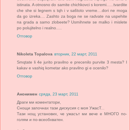
istinata. A otnosno do samite chichkovci s koremi......tvardite
che she si legnem s tqh i v sa6toto vreme....dori ne moga
da go izreka.... Zashto za boga ne se radvate na uspehite
na grada a samo zlobeete? Usmihnete se malko i mislete
po polujitelno i realno.....
Отговор
Nikoleta Topalova
вторник, 22 март, 2011
Smqtate li 4e jurito pravilno e precenilo purvite 3 mesta? I
kakav e vashiq kometar ako pravilno gi e ocenilo?
Отговор
Анонимен
сряда, 23 март, 2011
Драги ми коментатори,
Снощи започнах тази дискусия с моя УжасТ...
Тази нощ установих, че ужасът ми вече е МНОГО по-
голям и по-всеобхватен.