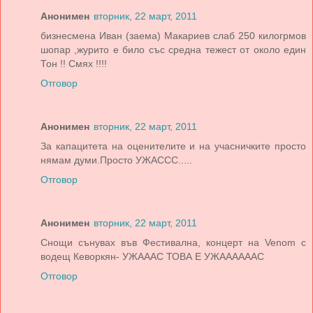
Анонимен
вторник, 22 март, 2011
бизнесмена Иван (заема) Макариев слаб 250 килогрмов
шопар ,журито е било със средна тежест от около един
Тон !! Смях !!!!
Отговор
Анонимен
вторник, 22 март, 2011
За капацитета на оценителите и на учасничките просто
нямам думи.Просто УЖАССС.....
Отговор
Анонимен
вторник, 22 март, 2011
Снощи сънувах във Фестивална, концерт на Venom с
водещ Кеворкян- УЖАААС ТОВА Е УЖААААААС
Отговор