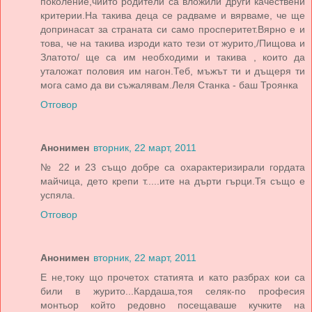
поколение,чиито родители са вложили други качествени
критерии.На такива деца се радваме и вярваме, че ще
допринасат за страната си само просперитет.Вярно е и
това, че на такива изроди като тези от журито,/Пищова и
Златото/ ще са им необходими и такива , които да
уталожат половия им нагон.Теб, мъжът ти и дъщеря ти
мога само да ви съжалявам.Леля Станка - баш Троянка
Отговор
Анонимен
вторник, 22 март, 2011
№ 22 и 23 също добре са охарактеризирали гордата
майчица, дето крепи т.....ите на дърти гърци.Тя също е
успяла.
Отговор
Анонимен
вторник, 22 март, 2011
Е не,току що прочетох статията и като разбрах кои са
били в журито...Кардаша,тоя селяк-по професия
монтьор който редовно посещаваше кучките на