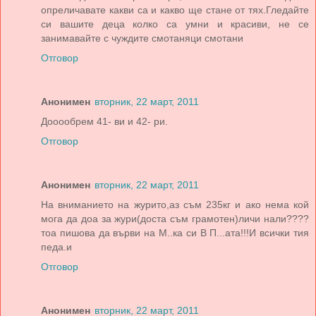
опреличавате какви са и какво ще стане от тях.Гледайте
си вашите деца колко са умни и красиви, не се
занимавайте с чуждите смотаняци смотани
Отговор
Анонимен
вторник, 22 март, 2011
Дооообрем 41- ви и 42- ри.
Отговор
Анонимен
вторник, 22 март, 2011
На вниманието на журито,аз съм 235кг и ако нема кой
мога да доа за жури(доста съм грамотен)личи нали????
тоа пишова да върви на М..ка си В П...ата!!!И всички тия
педа.и
Отговор
Анонимен
вторник, 22 март, 2011