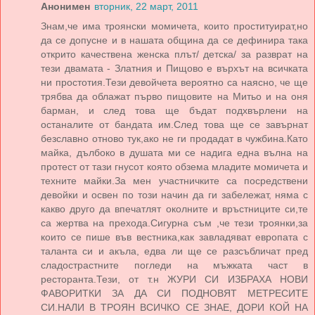
Анонимен
вторник, 22 март, 2011
Знам,че има троянски момичета, които проституират,но
да се допусне и в нашата община да се дефинира така
открито качествена женска плът/ детска/ за разврат на
тези двамата - Златния и Пищово е върхът на всичката
ни простотия.Тези девойчета вероятно са наясно, че ще
трябва да облажат първо пищовите на Митьо и на оня
барман, и след това ще бъдат подхвърлени на
останалите от бандата им.След това ще се завърнат
безславно отново тук,ако не ги продадат в чужбина.Като
майка, дълбоко в душата ми се надига една вълна на
протест от тази гнусот която обзема младите момичета и
техните майки.За мен участничките са посредствени
девойки и освен по този начин да ги забележат, няма с
какво друго да впечатлят околните и връстниците си,те
са жертва на прехода.Сигурна съм ,че тези троянки,за
които се пише във вестника,как завладяват европата с
таланта си и акъла, едва ли ще се разсъбличат пред
сладострастните погледи на мъжката част в
ресторанта.Тези, от т.н ЖУРИ СИ ИЗБРАХА НОВИ
ФАВОРИТКИ ЗА ДА СИ ПОДНОВЯТ МЕТРЕСИТЕ
СИ.НАЛИ В ТРОЯН ВСИЧКО СЕ ЗНАЕ, ДОРИ КОЙ НА