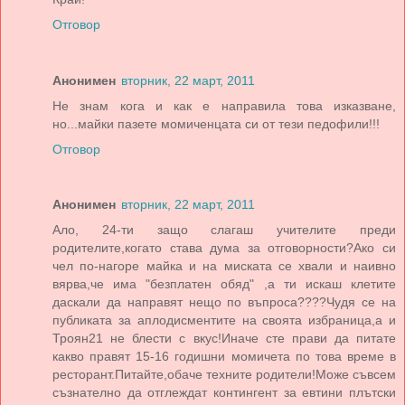
Отговор
Анонимен
вторник, 22 март, 2011
Не знам кога и как е направила това изказване,
но...майки пазете момиченцата си от тези педофили!!!
Отговор
Анонимен
вторник, 22 март, 2011
Ало, 24-ти защо слагаш учителите преди
родителите,когато става дума за отговорности?Ако си
чел по-нагоре майка и на миската се хвали и наивно
вярва,че има "безплатен обяд" ,а ти искаш клетите
даскали да направят нещо по въпроса????Чудя се на
публиката за аплодисментите на своята избраница,а и
Троян21 не блести с вкус!Иначе сте прави да питате
какво правят 15-16 годишни момичета по това време в
ресторант.Питайте,обаче техните родители!Може съвсем
съзнателно да отглеждат контингент за евтини плътски