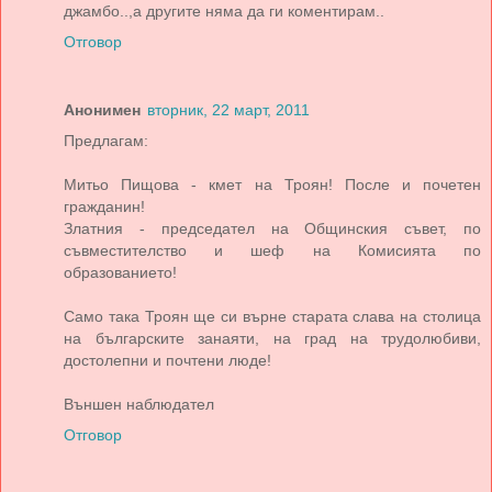
джамбо..,а другите няма да ги коментирам..
Отговор
Анонимен
вторник, 22 март, 2011
Предлагам:
Митьо Пищова - кмет на Троян! После и почетен
гражданин!
Златния - председател на Общинския съвет, по
съвместителство и шеф на Комисията по
образованието!
Само така Троян ще си върне старата слава на столица
на българските занаяти, на град на трудолюбиви,
достолепни и почтени люде!
Външен наблюдател
Отговор