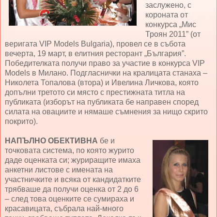
заслужено, с
короната от
конкурса „Мис
Троян 2011” (от
веригата VIP Models Bulgaria), провел се в събота
вечерта, 19 март, в елитния ресторант „България”.
Победителката получи право за участие в конкурса VIP
Models в Милано. Подгласнички на кралицата станаха –
Николета Топалова (втора) и Ивелина Личкова, която
допълни третото си място с престижната титла на
публиката (изборът на публиката бе направен според
силата на овациите и нямаше съмнения за нищо скрито
покрито).
НАПЪЛНО ОБЕКТИВНА
бе и
точковата система, по която журито
даде оценката си; журиращите имаха
анкетни листове с имената на
участничките и всяка от кандидатките
трябваше да получи оценка от 2 до 6
– след това оценките се сумираха и
красавицата, събрала най-много