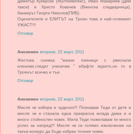
Димитър Кукерски (Мултиимпекс), Иван Макариев (Дим
такси) и Христо Ковачев (Виенска сладкарница),
банкерът Георги Николов(ПИБ)
Оценителите и ЕЛИТЪТ на Троян това е най-големият
УЖАСТ!!!
Отговор
Анонимен
вторник, 22 март, 2011
Жестока снимка "мазни пияници с увиснали
клюнове,гледат ученички " ебафти журито,но то в
Троянът всичко е тъи.
Отговор
Анонимен
вторник, 22 март, 2011
Мисля че избора е чудесен!!! Познавам Теди от дете и
мисля че е станала една прекрасна млада дама и е
много стойностен човек. Мила Теди пожелавам ти много
успех за напред!!! Мисля че си голямо изключение на
такъв конкурс да бъде избран точния човек.