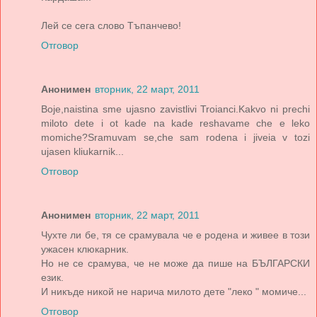
Лей се сега слово Тъпанчево!
Отговор
Анонимен
вторник, 22 март, 2011
Boje,naistina sme ujasno zavistlivi Troianci.Kakvo ni prechi
miloto dete i ot kade na kade reshavame che e leko
momiche?Sramuvam se,che sam rodena i jiveia v tozi
ujasen kliukarnik...
Отговор
Анонимен
вторник, 22 март, 2011
Чухте ли бе, тя се срамувала че е родена и живее в този
ужасен клюкарник.
Но не се срамува, че не може да пише на БЪЛГАРСКИ
език.
И никъде никой не нарича милото дете "леко " момиче...
Отговор