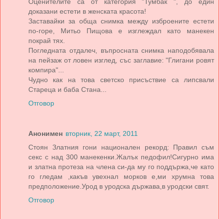
Оценителите са от категория "Тумбак ", до един
доказани естети в женската красота!
Заставайки за обща снимка между изброените естети
по-горе, Митьо Пищова е изглеждал като манекен
покрай тях.
Погледната отдалеч, въпросната снимка наподобявала
на пейзаж от ловен изглед, със заглавие: "Глигани ровят
компира"...
Чудно как на това светско присъствие са липсвали
Стареца и баба Стана...
Отговор
Анонимен
вторник, 22 март, 2011
Стоян Златния гони национален рекорд: Правил съм
секс с над 300 манекенки.Жалък педофил!Сигурно има
и златна протеза на члена си-да му го поддържа,че като
го гледам ,какъв увехнал морков е,ми хрумна това
предположение.Урод в уродска държава,в уродски свят.
Отговор