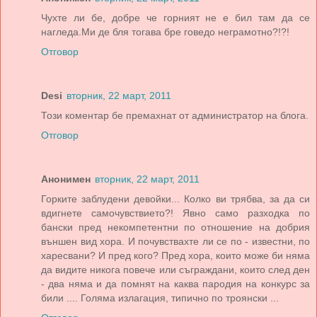
Чухте ли бе, добре че горният не е бил там да се
нагледа.Ми де бля тогава бре говедо неграмотно?!?!
Отговор
Desi
вторник, 22 март, 2011
Този коментар бе премахнат от администратор на блога.
Отговор
Анонимен
вторник, 22 март, 2011
Горките заблудени девойки... Колко ви трябва, за да си
вдигнете самочувствието?! Явно само разходка по
бански пред некомпетентни по отношение на добрия
външен вид хора. И почувствахте ли се по - известни, по
харесвани? И пред кого? Пред хора, които може би няма
да видите никога повече или съграждани, които след ден
- два няма и да помнят на каква пародия на конкурс за
били .... Голяма излагация, типично по троянски ...