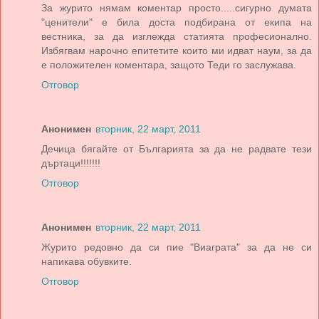
За журито нямам коментар просто.....сигурно думата
"ценители" е била доста подбирана от екипа на
вестника, за да изглежда статията професионално.
Избягвам нарочно епитетите които ми идват наум, за да
е положителен коментара, защото Теди го заслужава.
Отговор
Анонимен
вторник, 22 март, 2011
Дечица бягайте от Българията за да не радвате тези
дъртаци!!!!!!!
Отговор
Анонимен
вторник, 22 март, 2011
Журито редовно да си пие "Виаграта" за да не си
напикава обувките.
Отговор