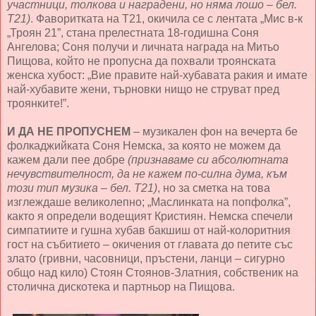
участници, толкова и наградени, но няма лошо – бел.
Т21)
. Фаворитката на Т21, окичила се с лентата „Мис в-к
„Троян 21”, стана прелестната 18-годишна Соня
Ангелова; Соня получи и личната награда на Митьо
Пищова, който не пропусна да похвали троянската
женска хубост: „Вие правите най-хубавата ракия и имате
най-хубавите жени, търновки нищо не струват пред
троянките!”.
И ДА НЕ ПРОПУСНЕМ
– музикален фон на вечерта бе
фолкаджийката Соня Немска, за която не можем да
кажем дали пее добре
(признаваме си абсолютната
нечувствителност, да не кажем по-силна дума, към
този тип музика – бел. Т21)
, но за сметка на това
изглеждаше великолепно; „Маслинката на попфолка”,
както я определи водещият Кристиян. Немска спечели
симпатиите и гушна хубав бакшиш от най-колоритния
гост на събитието – окичения от главата до петите със
злато (гривни, часовници, пръстени, ланци – сигурно
общо над кило) Стоян Стоянов-Златния, собственик на
столична дискотека и партньор на Пищова.