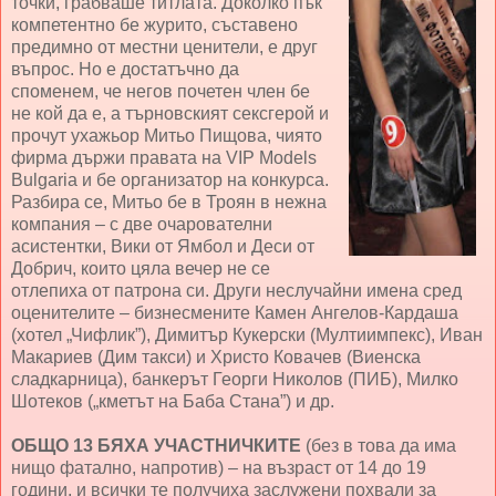
точки, грабваше титлата. Доколко пък
компетентно бе журито, съставено
предимно от местни ценители, е друг
въпрос. Но е достатъчно да
споменем, че негов почетен член бе
не кой да е, а търновският сексгерой и
прочут ухажьор Митьо Пищова, чиято
фирма държи правата на VIP Models
Bulgaria и бе организатор на конкурса.
Разбира се, Митьо бе в Троян в нежна
компания – с две очарователни
асистентки, Вики от Ямбол и Деси от
Добрич, които цяла вечер не се
отлепиха от патрона си. Други неслучайни имена сред
оценителите – бизнесмените Камен Ангелов-Кардаша
(хотел „Чифлик”), Димитър Кукерски (Мултиимпекс), Иван
Макариев (Дим такси) и Христо Ковачев (Виенска
сладкарница), банкерът Георги Николов (ПИБ), Милко
Шотеков („кметът на Баба Стана”) и др.
ОБЩО 13 БЯХА УЧАСТНИЧКИТЕ
(без в това да има
нищо фатално, напротив) – на възраст от 14 до 19
години, и всички те получиха заслужени похвали за