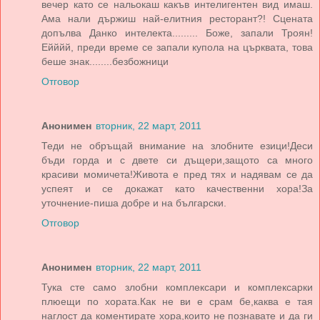
вечер като се нальокаш какъв интелигентен вид имаш.
Ама нали държиш най-елитния ресторант?! Сцената
допълва Данко интелекта......... Боже, запали Троян!
Ейййй, преди време се запали купола на църквата, това
беше знак........безбожници
Отговор
Анонимен
вторник, 22 март, 2011
Теди не обръщай внимание на злобните езици!Деси
бъди горда и с двете си дъщери,защото са много
красиви момичета!Живота е пред тях и надявам се да
успеят и се докажат като качественни хора!За
уточнение-пиша добре и на български.
Отговор
Анонимен
вторник, 22 март, 2011
Тука сте само злобни комплексари и комплексарки
плюещи по хората.Как не ви е срам бе,каква е тая
наглост да коментирате хора,които не познавате и да ги