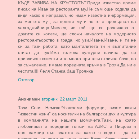
КЪДЕ ЗАВИВА НА КРЪСТОПЪТ.Приди известно време
писах на Иван за ресторанта му.Не съм още ходила да
видя какво е направил, но имам известна информация,
за менюто му , за цените му и че го е превърнал на
чалгаджийница.Мислех, че той ще се различава от
другите си колеги, ще сложи началото на модерното
ресторантьорство в града, но уви.Иване,Иване, и ти не
си за тази работа, като манталитета ти и възпитание
стигат до тук.Има толкова културни начина да си
привличаш клиенти и то много при тази отлична база, но
за съжаление, имаме поредната кръчма в Троян.Да ни е
честита!!!! Леля Станка баш Троянка
Отговор
Анонимен
вторник, 22 март, 2011
Тази Соня Немска!Уважаеми форумци, вижте какви
"известни жени" са носителки на български дух и култура
в компанията на нашите момичета.Тази, на която
любовникът е поредния тъпкач на АЗИС, а Пищова и
оня вампир със златото за какво я водят - да ги
освежава, тя само за това става.Боже ,боже какво ни