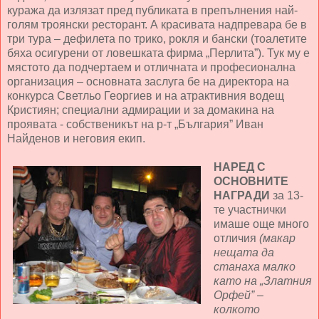
куража да излязат пред публиката в препълнения най-
голям троянски ресторант. А красивата надпревара бе в
три тура – дефилета по трико, рокля и бански (тоалетите
бяха осигурени от ловешката фирма „Перлита”). Тук му е
мястото да подчертаем и отличната и професионална
организация – основната заслуга бе на директора на
конкурса Светльо Георгиев и на атрактивния водещ
Кристиян; специални адмирации и за домакина на
проявата - собственикът на р-т „България” Иван
Найденов и неговия екип.
НАРЕД С
ОСНОВНИТЕ
НАГРАДИ
за 13-
те участнички
имаше още много
отличия
(макар
нещата да
станаха малко
като на „Златния
Орфей” –
колкото