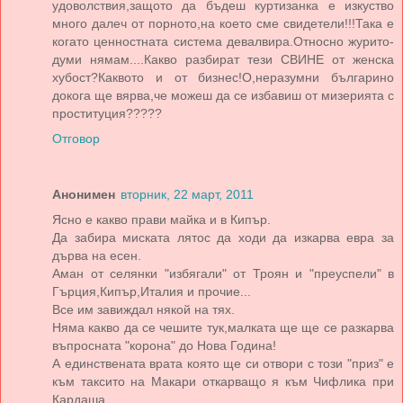
удоволствия,защото да бъдеш куртизанка е изкуство
много далеч от порното,на което сме свидетели!!!Така е
когато ценностната система девалвира.Относно журито-
думи нямам....Какво разбират тези СВИНЕ от женска
хубост?Каквото и от бизнес!О,неразумни българино
докога ще вярва,че можеш да се избавиш от мизерията с
проституция?????
Отговор
Анонимен
вторник, 22 март, 2011
Ясно е какво прави майка и в Кипър.
Да забира миската лятос да ходи да изкарва евра за
дърва на есен.
Аман от селянки "избягали" от Троян и "преуспели" в
Гърция,Кипър,Италия и прочие...
Все им завиждал някой на тях.
Няма какво да се чешите тук,малката ще ще се разкарва
въпросната "корона" до Нова Година!
А единствената врата която ще си отвори с този "приз" е
към таксито на Макари откарващо я към Чифлика при
Кардаша...