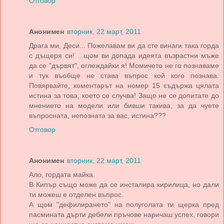
Отговор
Анонимен
вторник, 22 март, 2011
Драга ми, Деси... Пожелавам ви да сте винаги така горда
с дъщеря си! ...щом ви допада идеята възрастни мъже
да се "дървят", оглеждайки я! Момичето не го познаваме
и тук въобще не става въпрос кой кого познава.
Повярвайте, коментарът на номер 15 съдържа цялата
истина за това, което се случва! Защо не се допитате до
мнението на модели или бивши такива, за да чуете
въпросната, непозната за вас, истина???
Отговор
Анонимен
вторник, 22 март, 2011
Ало, гордата майка.
В Кипър също може да се инсталира кирилица, но дали
ти можеш е отделен въпрос.
А щом "дефилирането" на полуголата ти щерка пред
пасмината дърти дебели пръчове наричаш успех, говори