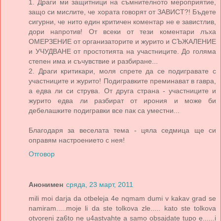
1. Драги ми защитници на съмнителното мероприятие,
защо си мислите, че хората говорят от ЗАВИСТ?! Бъдете
сигурни, че нито един критичен коментар не е завистлив,
дори напротив! От всеки от тези коментари лъха
ОМЕРЗЕНИЕ от организаторите и журито и СЪЖАЛЕНИЕ
и УЧУДВАНЕ от простотията на участниците. До голяма
степен има и съчувствие и разбиране...
2. Драги критикари, моля спрете да се подигравате с
участниците и журито! Подигравките преминават в гавра,
а едва ли си струва. От друга страна - участниците и
журито едва ли разбират от ирония и може би
дебелашките подигравки все пак са уместни...
Благодаря за веселата тема - цяла седмица ще си
оправям настроението с нея!
Отговор
Анонимен
сряда, 23 март, 2011
mili moi darja da otbeleja 4e nqmam dumi v kakav grad se
namiram.....moje li da ste tolkova zle..... kato ste tolkova
otvoreni za6to ne u4astvahte a samo obsajdate tupo e......i