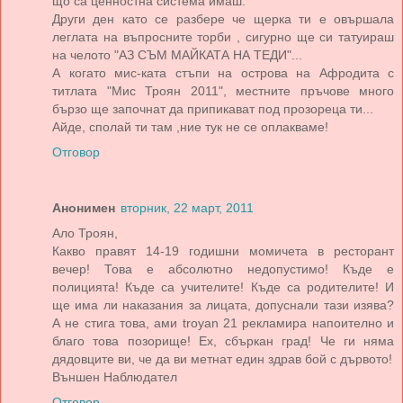
що са ценностна система имаш.
Други ден като се разбере че щерка ти е овършала
леглата на въпросните торби , сигурно ще си татуираш
на челото "АЗ СЪМ МАЙКАТА НА ТЕДИ"...
А когато мис-ката стъпи на острова на Афродита с
титлата "Мис Троян 2011", местните пръчове много
бързо ще започнат да припикават под прозореца ти...
Айде, сполай ти там ,ние тук не се оплакваме!
Отговор
Анонимен
вторник, 22 март, 2011
Ало Троян,
Какво правят 14-19 годишни момичета в ресторант
вечер! Това е абсолютно недопустимо! Къде е
полицията! Къде са учителите! Къде са родителите! И
ще има ли наказания за лицата, допуснали тази изява?
А не стига това, ами troyan 21 рекламира напоително и
благо това позорище! Ех, сбъркан град! Че ги няма
дядовците ви, че да ви метнат един здрав бой с дървото!
Външен Наблюдател
Отговор