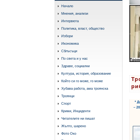
Начало
Мнения, анализи
Интервюта
Политика, власт, общество
Избори
Икономика
Сблъсъци
По света и у нас
Здраве, социални
Култура, история, образование
Тр
Който си го може, го може
ри
Хубава работа, ама троянска
Троянци
* 
Спорт
– 2
Крими, Инциденти
Читателите ни пишат
Жълто, шарено
Фото Око