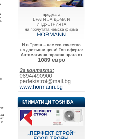
о
предлага
а
а.
ВРАТИ ЗА ДОМА И
а,
ИНДУСТРИЯТА
на прочутата немска фирма
HÖRMANN
И в Троян – немско качество
на достъпни цени!
Топ оферта:
Автоматична гаражна врата от
1089 евро
За контакти:
0894/490900
))
perfektstroi@mail.bg
www.hormann.bg
КЛИМАТИЦИ TOSHIBA
 че
а
ава
мат
го
„ПЕРФЕКТ СТРОЙ“
ЕООД, ТРОЯН