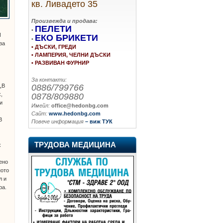
кв. Ливадето 35
Произвежда и продава:
ПЕЛЕТИ
•
И
ЕКО БРИКЕТИ
•
за
• ДЪСКИ, ГРЕДИ
• ЛАМПЕРИЯ, ЧЕЛНИ ДЪСКИ
• РАЗВИВАН ФУРНИР
За контакти:
0886/799766
 „В
,
0878/809880
и
Имейл:
office@hedonbg.com
о
Сайт:
www.hedonbg.com
В
Повече информация
– виж ТУК
о
ТРУДОВА МЕДИЦИНА
х
ено
ното
л и
ра.