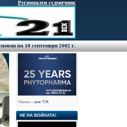
Повече
– виж ТУК
НЕ НА ВОЙНАТА!