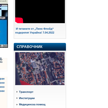
И титаните от „Пинк Флойд“
подкрепят Украйна! 7.04.2022
СПРАВОЧНИК
23
НУ
011
аран
поне
ино
тове
Транспорт
Институции
Медицинска помощ