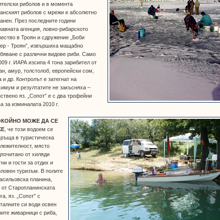
телски риболов и в момента
анският риболов с мрежи е абсолютно
анен. През последните години
авната агенция, ловно-рибарското
ество в Троян и сдружение „Боби
ер - Троян”, извършиха мащабно
бяване с различни видове риби. Само
009 г. ИАРА изсипа 4 тона зарибител от
н, амур, толстолоб, европейски сом,
 и др. Контролът е затегнат на
имум и резултатите не закъсняха –
ствено яз. „Сопот” е с два трофейни
а за изминалата 2010 г.
КОЙНО МОЖЕ ДА СЕ
ЖЕ
, че този водоем се
връща в туристическа
лежителност, място
почитано от хиляди
ни и гости за отдих и
ловен туризъм. В полите
асильовска планина,
 от Старопланинската
га, яз. „Сопот” с
талните си води освен
ите живарници с риба,