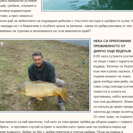
лага прекрасни условия
ърф, гребане, плуване и
активни водомоторни
тове; а през зимата е
нски рай за любителите на подледния риболов с тлъстите костури и сребристи сулки. 
 награда на г-н Кюрекчиев е особено ценна за региона - каква по-добра реклама от нея 
вяване на туризма и икономиката на този живописен край?
НЕКА СИ ПРИПОМНИМ
ПРЕЖИВЯНОТО ОТ
ДИМЧО ОЩЕ ВЕДНЪЖ
:
6:00 часа сутринта усетих
че нещо става с едната м
въдица. Затичах се бърз
към нея и рязко засякох. 
първия момент не знаех
дали изобщо има риба, н
само след секунди усети
тежестта и силата на
противника, който мигнов
пое към дълбините. Влак
се изпъна до краен преде
започна да свири на вятъ
От опит знам, че първите
три минути са най-критични, тъй като за това време трябва да обърна шарко с главата
брега - в противен случай острият и назъбен като трион шип на гръбната перка ще
еже влакното. Добре че бях с добри приятели и опитни рибари. Пръв на помощ в