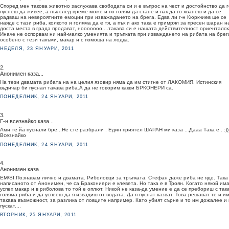
Според мен такова животно заслужава свободата си и е въпрос на чест и достойнство да г
пуснеш да живее, а пък след време може и по-голям да стане и пак да го хванеш и да се
радваш на невероятните емоции при изважадането на брега. Едва ли г-н Кюркчиев ще се
наяде с тази риба, колкото и голяма да е тя, а пък и ако така е примрял за пресен шаран н
доста места в града продават, нооооооо....такава си е нашата действителност ориенталск
Иначе не оспорвам ни най-малко уменията и тръпката при изваждането на рибата на брег
особено с тези такъми, макар и с помоща на лодка.
НЕДЕЛЯ, 23 ЯНУАРИ, 2011
2.
Анонимен каза...
На тези двамата рибата на на целия язовир няма да им стигне от ЛАКОМИЯ. Истинския
вьдичар би пуснал такава риба.А да не говорим какви БРКОНЕРИ са.
ПОНЕДЕЛНИК, 24 ЯНУАРИ, 2011
3.
Г-н всезнайко каза...
Ами те йа пуснали бре...Не сте разбрали . Един приятел ШАРАН ми каза ...Дааа Така е . :))
Всезнайко
ПОНЕДЕЛНИК, 24 ЯНУАРИ, 2011
4.
Анонимен каза...
ЕМ/SI:Познавам лично и двамата. Риболовци за тръпката. Стефан даже риба не яде. Така
написаното от Анонимен, че са Бракониери е клевета. Но така е в Троян. Когато някой им
успех макар и в риболова то той е оплют. Никой не каза-да умение е да се пребориш с так
голяма риба и да успееш да я извадиш от водата. Да я пуснат казват. Това решават те и и
такава възможност, за разлика от ловците например. Като убият сърне и то им дожалее и 
пускат....
ВТОРНИК, 25 ЯНУАРИ, 2011