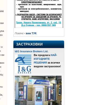
чим
фан
-
рува
Повече
- виж ТУК
вен
ЗАСТРАХОВКИ
г-н
н
I
&
G Insurance Brokers Ltd.
е ви
Ви предлага
НАЙ-
ИЗГОДНИТЕ
РЕШЕНИЯ
за всички
авен
видове застраховки!
н
о
 Но
ато
ба,
о
о