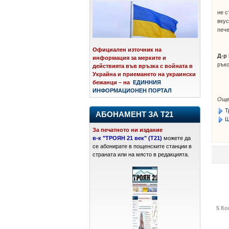
не с
вкус
пече
Официален източник на
Д-р
информация за мерките и
ръко
действията във връзка с войната в
Украйна и приемането на украински
бежанци – на
ЕДИННИЯ
ИНФОРМАЦИОНЕН ПОРТАЛ
Още
Т
АБОНАМЕНТ ЗА Т21
Ш
За печатното ни издание
в-к "ТРОЯН 21 век" (Т21)
можете да
се абонирате в пощенските станции в
страната или на място в редакцията.
5 Ко