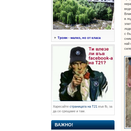
нера
ведн
Влак
в ло
злат
лодк
с бъ
Троян - малко, но от класа
сним
най 
силе
Харесайте
страницата на Т21
във fb, за
да се срещаме и там.
ВАЖНО!