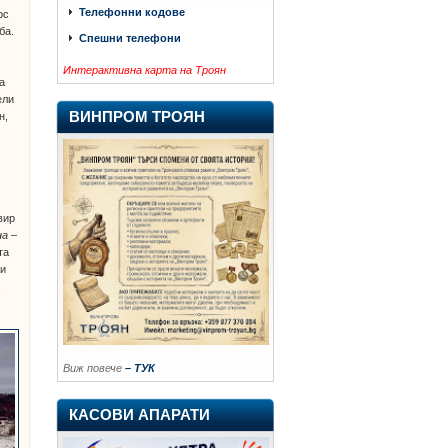
Телефонни кодове
рс
ба.
Спешни телефони
Интерактивна карта на Троян
а
ели
ВИНПРОМ ТРОЯН
н,
е
вир
на –
та
 и
,
Виж повече
– ТУК
КАСОВИ АПАРАТИ