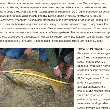
вната битка се притече изпълнителният директор на фирмата ми Стефан Христов и
ага си обещах, че ако вкараме в кепа този звяр, незабавно ще му повиша заплатата.
ното беше само 0.25 и шансът да издържи бе много малък. Стефан предложи да се ка
дката и с гребане доближихме рибата. Като я видях от близо, прималях. Огромно
истожълто чудовище! Аз навивам макарата, а водният исполин започна да ни влачи с
ата към дълбокото.След близо час и 50 минути силите започнаха да го напускат и Сте
рзо и ловко движение го вкара в кепа. Така всичко завърши благополучно. Естествено 
ахме се за спомен със симпатичния рибешки дебелак. Тази историческа слука ми ст
малко около 200 кг царевица за подхранка, много търпение, защото този великанът ос
н и борбен е и много умен и предпазлив, плюс незабравими за цял живот емоции”.
ТОВА БЕ РАЗКАЗЪТ
на 
Кюркчиев, изказан на еди
дъх. Само за сведение щ
кажа, че през 1998 г. в
съседна Румъния е пост
световен рекорд за улове
най-голям шаран - с тегл
37,3 кг и дължина 115 см.
рибата е уловена в
арендуван водоем и е
хранена със смески, док
тук става дума не за
рибешки бройлер, а за ри
живяла на свобода. Мног
колеги рибари завистлив