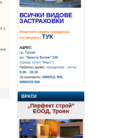
ба
ВСИЧКИ ВИДОВЕ
ЗАСТРАХОВКИ
1 г.
Изчислете своята гражданска
ТУК
отговорност
АДРЕС:
ало
гр. Троян
ул. "Христо Ботев" 226
(срещу хотел "Марс")
Работно време:
понеделник - петък
9:00 - 18:30
За контакти:
0889/511 909,
0889/539 009
ВРАТИ
„Перфект строй”
ЕООД, Троян