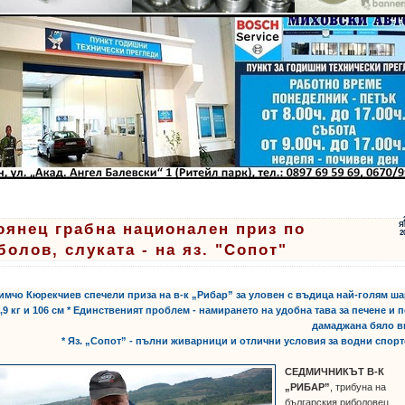
оянец грабна национален приз по
Я
2
болов, слуката - на яз. "Сопот"
Димчо Кюрекчиев спечели приза на в-к „Рибар” за уловен с въдица най-голям ш
0,9 кг и 106 см * Единственият проблем - намирането на удобна тава за печене и 
дамаджана бяло в
* Яз. „Сопот” - пълни живарници и отлични условия за водни спор
СЕДМИЧНИКЪТ В-К
„РИБАР”
, трибуна на
българския риболовец,