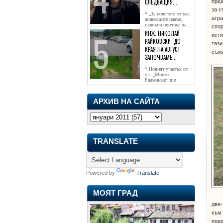
пред
СЛЕДВАЩИЯ...
за с
* „За повечето от нас,
атр
живеещите навън,
главната причина да...
спор
ИНЖ. НИКОЛАЙ
исти
РАЙКОВСКИ: ДО
тази
КРАЯ НА АВГУСТ
съжи
ЗАПОЧВАМЕ...
* Новият участък от
ул. „Минко
Радковски“ ще
достигне жк...
АРХИВ НА САЙТА
TRANSLATE
Powered by
Translate
МОЯТ ГРАД
две-
към 
прер