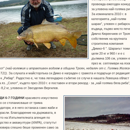
провежда ежегоден конку
за уловена най-голяма ри
За изминалата 2010 г. в
категорията „най-голям
шаран”, уловен с рибарск
въдица, първо място печ
Димчо Кюрекчиев от Троя
собственик на крупната
строителна компания
„Димко-6 ”. Шаранът тежи
цели 20 кг и 960 г и е с
дължина 106 см, уловен 
през м. септември на язо
пот”
(най-големия и атрактивен водоем в община Троян, недалеч от с. Голяма Желяз
 Т21).
За слуката и майсторлъка си Димо е награден с грамота и подаръци от редакция
-к „Рибар”. Радостно е, че това легендарно събитие се случи в нашата Ловешка област
а яз. „Сопот”, където през 2010 г. е поставен и втори рекорд - за „най голяма бяла риба”
 8,2 кг, уловена от Звезделин Вергилов.
ДИ 6-7 ГОДИНИ
красивото изкуствено
о се стопанисваше от трима
датори, и в него останаха само жаби и
расли. Благодарение на държавата, в
то на Изпълнителната агенция по
рство и аквакултури (ИАРА), статутът
язовира спешно беше променен само за