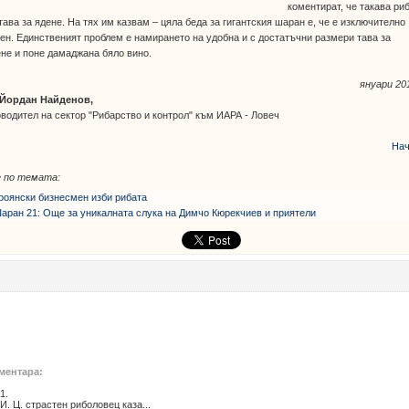
коментират, че такава ри
тава за ядене. На тях им казвам – цяла беда за гигантския шаран е, че е изключително
ен. Единственият проблем е намирането на удобна и с достатъчни размери тава за
не и поне дамаджана бяло вино.
януари 201
 Йордан Найденов,
водител на сектор "Рибарство и контрол" към ИАРА - Ловеч
Нач
 по темата:
роянски бизнесмен изби рибата
аран 21: Още за уникалната слука на Димчо Кюрекчиев и приятели
ментара:
1.
И. Ц. страстен риболовец каза...