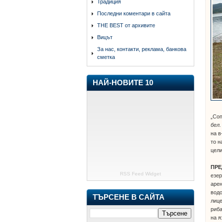
Традиция
Последни коментари в сайта
THE BEST от архивите
Вицът
За нас, контакти, реклама, банкова
сметка
НАЙ-НОВИТЕ 10
„Со
бел.
на в
то н
цели
ПРЕ
RSS Feed Widget
езер
арен
водо
ТЪРСЕНЕ В САЙТА
лице
риба
на 