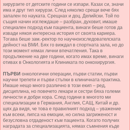
хирурзите от детските години се изпари. Казах си, значи
има и друг тип хирурзи. След няколко срещи вече бях
запален по науката. Срещнах и доц. Делийски. Той по
същия начин изглеждаше – разбран, духовит, имаше
специален подход към пациента, винаги беше готов да
извади някоя интересна история от своята кариера.
Тогава беше зам.-ректор по научноизследователската
дейност на ВМИ. Бях го виждал в спортната зала, но до
този момент нямах лични впечатления. Така в
продължение на две години, когато имах време, винаги
отивах в Онкологията и Клиниката по онкохирургия.
ПЪРВИ
онкологични операции, първи статии, първи
научни трепети и първи стъпки в клиничната практика.
Имаше нещо много различно в този екип – ред,
дисциплина, но повечето лекари и сестри бяха големи
личности и добри хора. След години в многото ми
специализации в Германия, Англия, САЩ, Китай и др.
щях да видя, че това е правилният подход – уважение
към всеки, липса на емоции, но силна загриженост и
безусловна отдаденост към пациента. Когато получих
наградата за специализацията, нямах съмнения къде