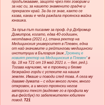
продължаваме, защото чрез тях говорим и
за нас си, за нашето знаменито градче и
прекрасен край. За да се знае, както се
казва, какви е чеда раждала троянска майка
юнашка.
За пръв път писахме за проф. д-р Добромир
Димитров, когато, едва 40-годишен,
неотдавна (2021 г.), стана ректор на
Медицинския университет в Плевен, една
от най-значимите и рейтингови медицински
институции в България (виж
„Троянец е
новият ректор на Медицинския в Плевен“
в
бр. 18 на Т21 от 19 май 2021 г. – бел. ред.).
Тогава научихме, че е троянец и бяхме
безкрайно горди с успехите на нашия
земляк. Имаше и поводи след това. А сега му
даваме думата – с един много личен, много
откровен, а и много троянски негов
авторски текст (видяхме го в профила му
във фейсбук) по забележителен юбилеен
повод.
Т21