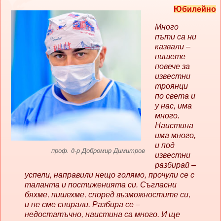
Юбилейно
Много
пъти са ни
казвали –
пишете
повече за
известни
троянци
по света и
у нас, има
много.
Наистина
има много,
и под
проф. д-р Добромир Димитров
известни
разбирай –
успели, направили нещо голямо, прочули се с
таланта и постиженията си. Съгласни
бяхме, пишехме, според възможностите си,
и не сме спирали. Разбира се –
недостатъчно, наистина са много. И ще