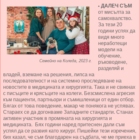
ДАЛЕЧ СЪМ
•
от мисълта за
самохвалство.
За тези 20
години успях да
видя много
неработещи
модели на
обучение,
Семейно на Коледа, 2023 г.
ръководене,
разделяй и
владей, вземане на решения, липса на
последователност и на системно проследяване на
новостите в медицината и хирургията. Така и не свикнах
с писъците и крясъците на колеги. Безсмислена агресия
към пациенти, партньори и съмишленици от един отбор.
Бягах от това поведение, макар че понякога не успявах.
Стараех се да догонваме Западните стандарти. Станах
активен участник в промяната на хирургията и
медицината. Бях години наред притеснен дали съм
успял да се развия като хирург. Пишейки тези изречения,
бих казал, че съм благодарен на съдбата, че ме приеха в