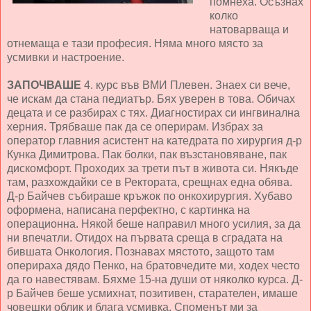
помнеха. Осъзнах
колко
натоварваща и
отнемаща е тази професия. Няма много място за
усмивки и настроение.
ЗАПОЧВАШЕ
4. курс във ВМИ Плевен. Знаех си вече,
че искам да стана педиатър. Бях уверен в това. Обичах
децата и се разбирах с тях. Диагностирах си ингвинална
херния. Трябваше пак да се оперирам. Избрах за
оператор главния асистент на катедрата по хирургия д-р
Кунка Димитрова. Пак болки, пак възстановяване, пак
дискомфорт. Проходих за трети път в живота си. Някъде
там, разхождайки се в Ректората, срещнах една обява.
Д-р Байчев събираше кръжок по онкохирургия. Хубаво
оформена, написана перфектно, с картинка на
операционна. Някой беше направил много усилия, за да
ни впечатли. Отидох на първата среща в сградата на
бившата Онкология. Познавах мястото, защото там
оперираха дядо Пенко, на братовчедите ми, ходех често
да го навестявам. Бяхме 15-на души от няколко курса. Д-
р Байчев беше усмихнат, позитивен, старателен, имаше
човешки облик и блага усмивка. Споменът ми за