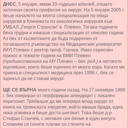
ДНЕС
, 5 януари, имам 20-годишен юбилей, откакто
започнах своята професия на хирург. На 5 януари 2005 г.
беше началото на моята специализация по обща
хирургия в Клиниката по онкологична хирургия към
УМБАЛ „Георги Странски” в Плевен. Тогава годините
бяха трудни и нямаше специализации от няколко години.
Аз бях от късметлиите да бъда подкрепен от
тогавашното ръководство на Медицинския университет
(МУ) Плевен с ректор проф. Горчев. Имах сериозен
принос в тежките години на ВМИ Плевен
(предшественика на МУ Плевен – бел. ред.)
и неговото
оцеляване, което беше оценено от много хора. Когато ме
приеха в специалност медицина през 1998 г., бях се
зарекъл да не ставам хирург.
ЩЕ СЕ ВЪРНА
много години назад. На 27 ноември 1988
г. бях опериран от перфориран апендицит с локален
перитонит. Трябваше да ме оперира млад хирург от
екипа на троянската хирургия, който имаше брада, една
лека усмивка и беше доста шеговит. Това беше д-р
Стефан Станчев, с неговия син бяхме в един випуск.
Спомням си сините плочки по стените на