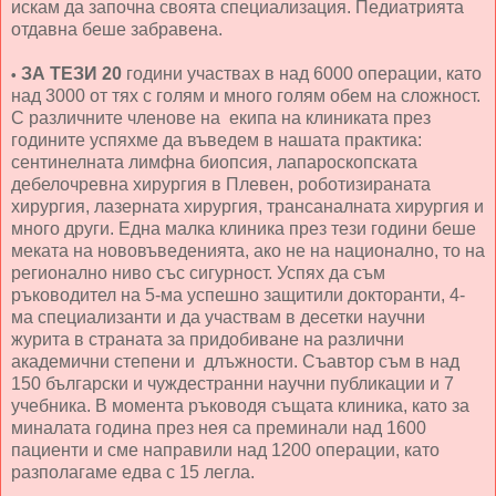
искам да започна своята специализация. Педиатрията
отдавна беше забравена.
ЗА ТЕЗИ 20
години участвах в над 6000 операции, като
•
над 3000 от тях с голям и много голям обем на сложност.
С различните членове на екипа на клиниката през
годините успяхме да въведем в нашата практика:
сентинелната лимфна биопсия, лапароскопската
дебелочревна хирургия в Плевен, роботизираната
хирургия, лазерната хирургия, трансаналната хирургия и
много други. Една малка клиника през тези години беше
меката на нововъведенията, ако не на национално, то на
регионално ниво със сигурност. Успях да съм
ръководител на 5-ма успешно защитили докторанти, 4-
ма специализанти и да участвам в десетки научни
журита в страната за придобиване на различни
академични степени и длъжности. Съавтор съм в над
150 български и чуждестранни научни публикации и 7
учебника. В момента ръководя същата клиника, като за
миналата година през нея са преминали над 1600
пациенти и сме направили над 1200 операции, като
разполагаме едва с 15 легла.