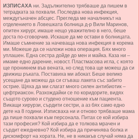
ИЗПИСАХА
ни. Задължително трябваше да пишем в
тетрадката за похвали. Последва нова инфекция,
междугъначен абсцес. Прегледа ме началникът на
отделението в Ловешката болница д-р Вили Маринов,
опитен хирург, имаше нещо уважително в него, беше
доста по-сговорчив. Искаше да ме остави в болницата.
Имаше съмнение за начеваща нова инфекция в корема
ми. Можеше да се наложи нова операция. Бях много
уплашен. Една сестра дойде до мен и майка. Каза ни –
имаме едно дарение, новост. Пластмасова игла, с която
ще проникнем във вената, но след това ще можеш да си
движиш ръката. Поставиха ми абокат. Беше велико
усещане да можеш да си сгъваш лакета със забито
острие. Щяха да ми слагат много силен антибиотик –
цефтриаксон. Разхождайки се по коридорите, видях
същото сурово и студено отношение към пациента.
Викащи хирурзи, сърдити сестри, а аз бях само едно
дете на 8 години. Изписваха ни и отново трябваше мама
да пише похвали към персонала. Питах се кой избира
тази професия? Кой избира да е толкова мрачен и
сърдит ежедневно? Кой избира да причинява болка и
дискомфорт на хората. Не, не в никакъв случай няма да