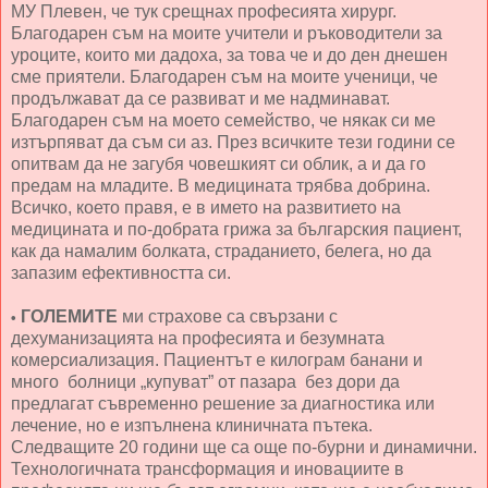
МУ Плевен, че тук срещнах професията хирург.
Благодарен съм на моите учители и ръководители за
уроците, които ми дадоха, за това че и до ден днешен
сме приятели. Благодарен съм на моите ученици, че
продължават да се развиват и ме надминават.
Благодарен съм на моето семейство, че някак си ме
изтърпяват да съм си аз. През всичките тези години се
опитвам да не загубя човешкият си облик, а и да го
предам на младите. В медицината трябва добрина.
Всичко, което правя, е в името на развитието на
медицината и по-добрата грижа за българския пациент,
как да намалим болката, страданието, белега, но да
запазим ефективността си.
ГОЛЕМИТЕ
ми страхове са свързани с
•
дехуманизацията на професията и безумната
комерсиализация. Пациентът е килограм банани и
много болници „купуват” от пазара без дори да
предлагат съвременно решение за диагностика или
лечение, но е изпълнена клиничната пътека.
Следващите 20 години ще са още по-бурни и динамични.
Технологичната трансформация и иновациите в