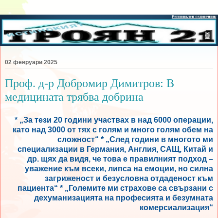
02 февруари 2025
Проф. д-р Добромир Димитров: В
медицината трябва добрина
* „За тези 20 години участвах в над 6000 операции,
като над 3000 от тях с голям и много голям обем на
сложност“ * „След години в многото ми
специализации в Германия, Англия, САЩ, Китай и
др. щях да видя, че това е правилният подход –
уважение към всеки, липса на емоции, но силна
загриженост и безусловна отдаденост към
пациента“ * „Големите ми страхове са свързани с
дехуманизацията на професията и безумната
комерсиализация“