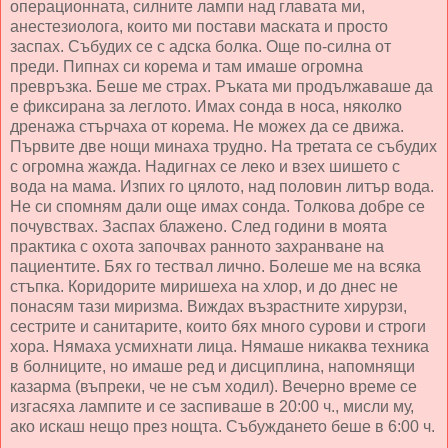
операционната, силните лампи над главата ми,
анестезиолога, които ми постави маската и просто
заспах. Събудих се с адска болка. Още по-силна от
преди. Пипнах си корема и там имаше огромна
превръзка. Беше ме страх. Ръката ми продължаваше да
е фиксирана за леглото. Имах сонда в носа, няколко
дренажа стърчаха от корема. Не можех да се движа.
Първите две нощи минаха трудно. На третата се събудих
с огромна жажда. Надигнах се леко и взех шишето с
вода на мама. Изпих го цялото, над половин литър вода.
Не си спомням дали още имах сонда. Толкова добре се
почувствах. Заспах блажено. След години в моята
практика с охота започвах ранното захранване на
пациентите. Бях го тествал лично. Болеше ме на всяка
стъпка. Коридорите миришеха на хлор, и до днес не
понасям тази миризма. Виждах възрастните хирурзи,
сестрите и санитарите, които бях много сурови и строги
хора. Нямаха усмихнати лица. Нямаше никаква техника
в болниците, но имаше ред и дисциплина, напомнящи
казарма (въпреки, че не съм ходил). Вечерно време се
изгасяха лампите и се заспиваше в 20:00 ч., мисли му,
ако искаш нещо през нощта. Събуждането беше в 6:00 ч.