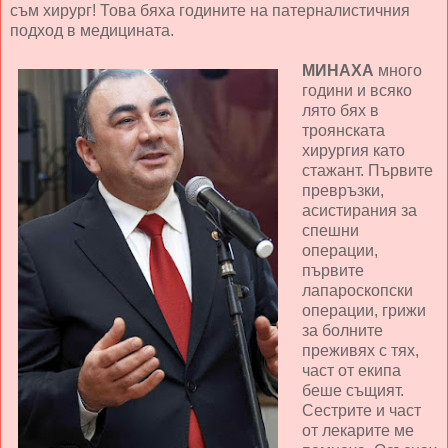
съм хирург! Това бяха годините на патерналистичния
подход в медицината.
МИНАХА
много
години и всяко
лято бях в
троянската
хирургия като
стажант. Първите
превръзки,
асистирания за
спешни
операции,
първите
лапароскопски
операции, грижи
за болните
преживях с тях,
част от екипа
беше същият.
Сестрите и част
от лекарите ме