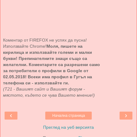
Коментар от FIREFOX не успях да пусна!
Използвайте Chrome!
Моля, пишете на
кирилица и използвайте големи и малки
букви! Препинателните знаци също са
желателни. Коментарите са разрешени само
за потребители с профили в Google от
02.05.2018! Всеки има профил в Гугъл на
телефона си - използвайте ги.
(Т21 - Вашият сайт и Вашият форум -
мястото, където се чува Вашето мнение!)
‹
›
Начална страница
Преглед на уеб версията