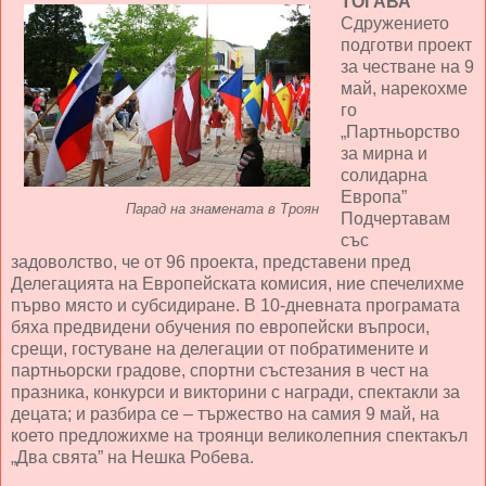
ТОГАВА
Сдружението
подготви проект
за честване на 9
май, нарекохме
го
„Партньорство
за мирна и
солидарна
Европа”
Парад на знамената в Троян
Подчертавам
със
задоволство, че от 96 проекта, представени пред
Делегацията на Европейската комисия, ние спечелихме
първо място и субсидиране. В 10-дневната програмата
бяха предвидени обучения по европейски въпроси,
срещи, гостуване на делегации от побратимените и
партньорски градове, спортни състезания в чест на
празника, конкурси и викторини с награди, спектакли за
децата; и разбира се – тържество на самия 9 май, на
което предложихме на троянци великолепния спектакъл
„Два свята” на Нешка Робева.