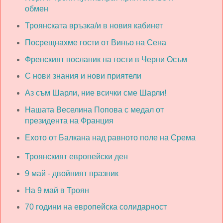
обмен
Троянската връзка/и в новия кабинет
Посрещнахме гости от Виньо на Сена
Френският посланик на гости в Черни Осъм
С нови знания и нови приятели
Аз съм Шарли, ние всички сме Шарли!
Нашата Веселина Попова с медал от
президента на Франция
Ехото от Балкана над равното поле на Срема
Троянският европейски ден
9 май - двойният празник
На 9 май в Троян
70 години на европейска солидарност