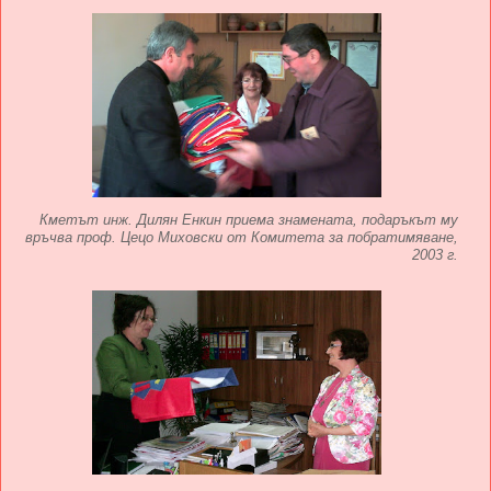
Кметът инж. Дилян Енкин приема знамената, подаръкът му
връчва проф. Цецо Миховски от Комитета за побратимяване,
2003 г.