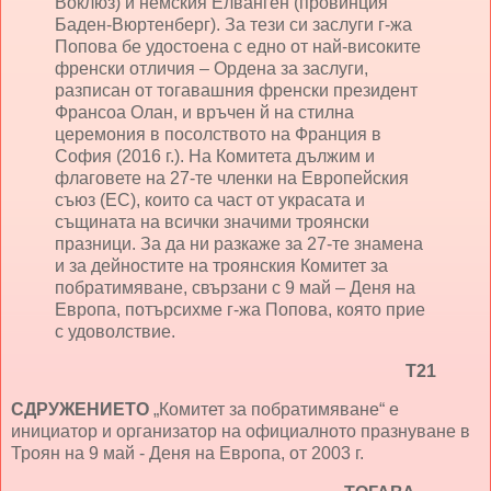
Воклюз) и немския Елванген (провинция
Баден-Вюртенберг). За тези си заслуги г-жа
Попова бе удостоена с едно от най-високите
френски отличия – Ордена за заслуги,
разписан от тогавашния френски президент
Франсоа Олан, и връчен й на стилна
церемония в посолството на Франция в
София (2016 г.). На Комитета дължим и
флаговете на 27-те членки на Европейския
съюз (ЕС), които са част от украсата и
същината на всички значими троянски
празници. За да ни разкаже за 27-те знамена
и за дейностите на троянския Комитет за
побратимяване, свързани с 9 май – Деня на
Европа, потърсихме г-жа Попова, която прие
с удоволствие.
Т21
СДРУЖЕНИЕТО
„Комитет за побратимяване“ е
инициатор и организатор на официалното празнуване в
Троян на 9 май - Деня на Европа, от 2003 г.