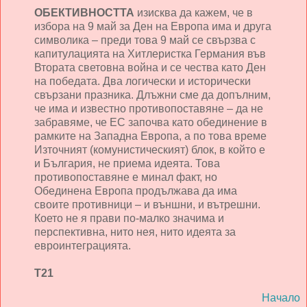
ОБЕКТИВНОСТТА
изисква да кажем, че в
избора на 9 май за Ден на Европа има и друга
символика – преди това 9 май се свързва с
капитулацията на Хитлеристка Германия във
Втората световна война и се чества като Ден
на победата. Два логически и исторически
свързани празника. Длъжни сме да допълним,
че има и известно противопоставяне – да не
забравяме, че ЕС започва като обединение в
рамките на Западна Европа, а по това време
Източният (комунистическият) блок, в който е
и България, не приема идеята. Това
противопоставяне е минал факт, но
Обединена Европа продължава да има
своите противници – и външни, и вътрешни.
Което не я прави по-малко значима и
перспективна, нито нея, нито идеята за
евроинтеграцията.
Т21
Начало