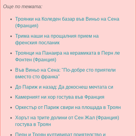
Още по темата:
Троянки на Коледен базар във Виньо на Сена
(Франция)
Трима наши на прощалния прием на
френския посланик
Троянци на Панаира на керамиката в Перн ле
Фонтен (Франция)
Във Виньо на Сена: "По-добре сто приятели
вместо сто франка"
До Париж и назад: Да докоснеш мечтата си
Камерният ни хор гостува във Франция
Оркестър от Париж свири на площада в Троян
Хорът на трите долини от Сен Жал (Франция)
гостува в Троян
Перн и Троян култивират приятелство и