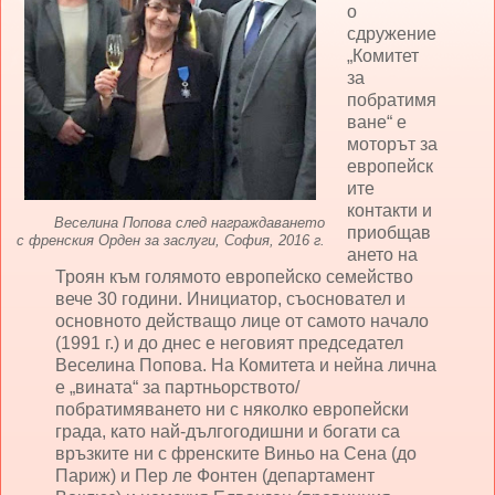
о
сдружение
„Комитет
за
побратимя
ване“ е
моторът за
европейск
ите
контакти и
Веселина Попова след награждаването
приобщав
с френския Орден за заслуги, София, 2016 г.
ането на
Троян към голямото европейско семейство
вече 30 години. Инициатор, съосновател и
основното действащо лице от самото начало
(1991 г.) и до днес е неговият председател
Веселина Попова. На Комитета и нейна лична
е „вината“ за партньорството/
побратимяването ни с няколко европейски
града, като най-дългогодишни и богати са
връзките ни с френските Виньо на Сена (до
Париж) и Пер ле Фонтен (департамент