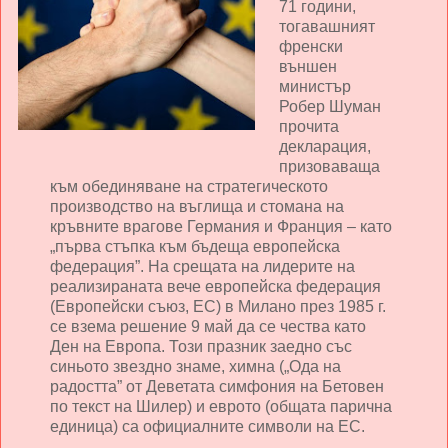
71 години,
тогавашният
френски
външен
министър
Робер Шуман
прочита
декларация,
призоваваща
към обединяване на стратегическото
производство на въглища и стомана на
кръвните врагове Германия и Франция – като
„първа стъпка към бъдеща европейска
федерация”. На срещата на лидерите на
реализираната вече европейска федерация
(Европейски съюз, ЕС) в Милано през 1985 г.
се взема решение 9 май да се чества като
Ден на Европа. Този празник заедно със
синьото звездно знаме, химна („Ода на
радостта” от Деветата симфония на Бетовен
по текст на Шилер) и еврото (общата парична
единица) са официалните символи на ЕС.