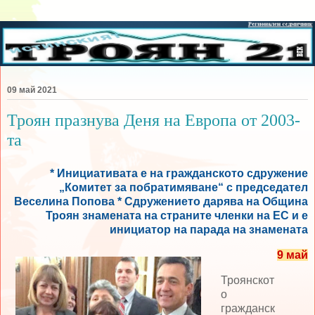
09 май 2021
Троян празнува Деня на Европа от 2003-
та
* Инициативата е на гражданското сдружение
„Комитет за побратимяване“ с председател
Веселина Попова * Сдружението дарява на Община
Троян знамената на страните членки на ЕС и е
инициатор на парада на знамената
9 май
Троянскот
о
гражданск