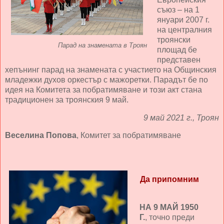
съюз – на 1
януари 2007 г.
на централния
троянски
Парад на знамената в Троян
площад бе
представен
хепънинг парад на знамената с участието на Общинския
младежки духов оркестър с мажоретки. Парадът бе по
идея на Комитета за побратимяване и този акт стана
традиционен за троянския 9 май.
9 май 2021 г., Троян
Веселина Попова
, Комитет за побратимяване
Да припомним
НА 9 МАЙ 1950
Г.
, точно преди