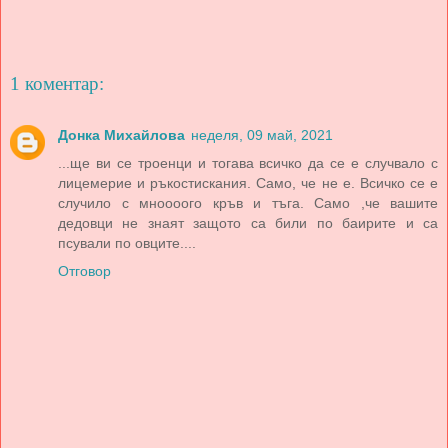
1 коментар:
Донка Михайлова
неделя, 09 май, 2021
...ще ви се троенци и тогава всичко да се е случвало с
лицемерие и ръкостискания. Само, че не е. Всичко се е
случило с мноооого кръв и тъга. Само ,че вашите
дедовци не знаят защото са били по баирите и са
псували по овците....
Отговор