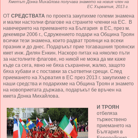
Кметът Донка Михайлова получава знамето на новия член на
ЕС Хърватия, 2013 г.
ОТ
СРЕДСТВАТА
по проекта закупихме големи знамена
и малки настолни флагове на страните членки на ЕС. В
навечерието на приемането на България в ЕС, през м.
декември 2006 г., Сдружението подари на Община Троян
всички тези знамена, които радват троянци на всеки
празник и до днес. Подаръкът прие тогавашния троянски
кмет инж. Дилян Енкин. Наскоро питах на няколко пъти
за настолните флагове, но никой не можа да ми каже
къде са сега, явно не бяха съхранени, жалко, защото
бяха хубави и с поставки за съответни срещи. След
приемането на Хърватия в ЕС през 2013 г. закупихме с
наши средства и подарихме на Община Троян и знамето
на новоприетата държава, подаръкът бе връчен на
кмета Донка Михайлова.
И ТРОЯН
отбеляза
тържествено
приемането на
България в
Европейския