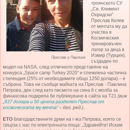
троянското СУ
„Св. Климент
Охридски“
Преслав Колев
от мечтата му да
участва в
Космическия
тренировъчен
лагер за деца в
Измир (Турция),
Преслав и Павлина
създаден по
модел на NASA, след отличното представяне на
конкурса „Space camp Turkey 2020“ и спечелена частична
стипендия (25% от необходимите общо 1250 долара) – е
събрана. Това ни съобщи майката на Преслав - Павлина
Петрова, ден след като писмото на сина й с молба за
финансова подкрепа бе публикувано в сайта на Т21
(виж
„937 долара и 50 цента разделят Преслав от
космическата му мечта“
– бел. ред.)
.
ЕТО
благодарствените думи на г-жа Петрова, която се
свърза с нас по електронната поща: „Здравейте! Искам