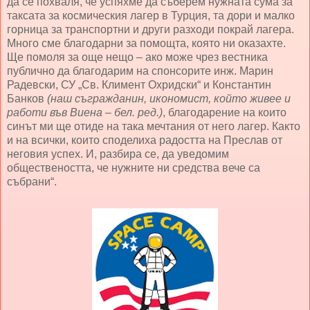
да се похваля, че успяхме да съберем нужната сума за
таксата за космическия лагер в Турция, та дори и малко
горница за транспортни и други разходи покрай лагера.
Много сме благодарни за помощта, която ни оказахте.
Ще помоля за още нещо – ако може чрез вестника
публично да благодарим на спонсорите инж. Марин
Радевски, СУ „Св. Климент Охридски“ и Константин
Банков
(наш съгражданин, икономист, който живее и
работи във Виена – бел. ред.)
, благодарение на които
синът ми ще отиде на така мечтания от него лагер. Както
и на всички, които споделиха радостта на Преслав от
неговия успех. И, разбира се, да уведомим
обществеността, че нужните ни средства вече са
събрани“.