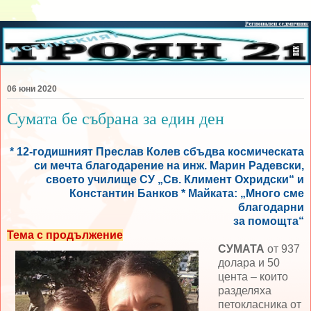
06 юни 2020
Сумата бе събрана за един ден
* 12-годишният Преслав Колев сбъдва космическата
си мечта благодарение на инж. Марин Радевски,
своето училище СУ „Св. Климент Охридски“ и
Константин Банков * Майката: „Много сме
благодарни
за помощта“
Тема с продължение
СУМАТА
от 937
долара и 50
цента – които
разделяха
петокласника от