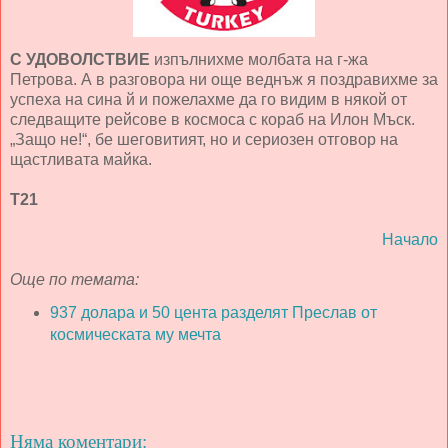
С УДОВОЛСТВИЕ
изпълнихме молбата на г-жа
Петрова. А в разговора ни още веднъж я поздравихме за
успеха на сина й и пожелахме да го видим в някой от
следващите рейсове в космоса с кораб на Илон Мъск.
„Защо не!“, бе шеговитият, но и сериозен отговор на
щастливата майка.
Т21
Начало
Още по темата:
937 долара и 50 цента разделят Преслав от
космическата му мечта
Няма коментари: