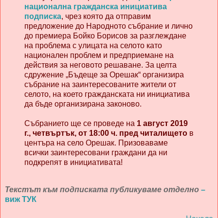
национална гражданска инициатива
подписка
, чрез която да отправим
предложение до Народното събрание и лично
до премиера Бойко Борисов за разглеждане
на проблема с улицата на селото като
национален проблем и предприемане на
действия за неговото решаване. За целта
сдружение „Бъдеще за Орешак“ организира
събрание на заинтересованите жители от
селото, на което гражданската ни инициатива
да бъде организирана законово.
Събранието ще се проведе на
1 август 2019
г., четвъртък, от 18:00 ч.
пред читалището
в
центъра на село Орешак. Призоваваме
всички заинтересовани граждани да ни
подкрепят в инициативата!
Текстът към подписката публикуваме отделно
–
виж ТУК