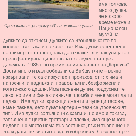
има толкова
много дупки,
че в скоро
време може и
Орешашкият
„ретромузей
“ на главната улица
Национален
музей на
дупките да открием. Дупките са изобилни както по
количество, така и по качество. Има дупки естествени
например, от старост, така да се каже, все пак улицата е
преасфалтирана цялостно за последен път през
далечната 1986 г. по време на минаването на „Корпуса“.
Доста много и разнообразни са ВиК дупките – вечно
изкърпвани, те са с изкуствен произход, от тях има и
напречни, и надлъжни, правоъгълни, безформени и
когато-както дошли. Има пасивни дупки, подруснат те
леко, но има и бая активни, че пломба и чене могат да ти
паднат. Има дупки, кривящи джанти и чупещи тасове,
има и такива, дето пукат картери – тези са „троянският
тип“. Има дупки, запълнени с камъни, но има и такива,
запълнени с цветни тротоарни плочки, има още много
видове, но място няма във вестника, пък и търпение не
знам дали ще ви стигне да ги изброявам. Сезонно, през