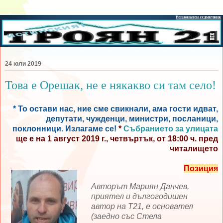
24 юли 2019
Това е Орешак, не е някакво си там село!
* То остави нас, ние сме свикнали, ама гости идват,
депутати, чужденци, министри, посланици,
поклонници. Излагаме се!
*
Събранието за улицата
ще е на 1 август 2019 г., четвъртък, от 18:00 ч. пред
читалището
Позиция
Авторът Мариян Данчев,
приятел и дългогодишен
автор на Т21, е основател
(заедно със Стела