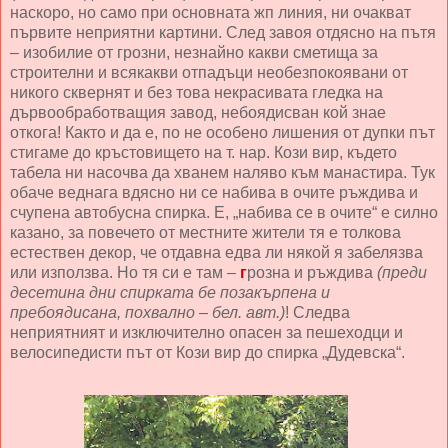
наскоро, но само при основната жп линия, ни очакват
първите неприятни картини. След завоя отдясно на пътя
– изобилие от грозни, незнайно какви сметища за
строителни и всякакви отпадъци необезпокоявани от
никого сквернят и без това некрасивата гледка на
дървообработващия завод, небоядисван кой знае
откога! Както и да е, по не особено лишения от дупки път
стигаме до кръстовището на т. нар. Кози вир, където
табела ни насочва да хванем наляво към манастира. Тук
обаче веднага вдясно ни се набива в очите ръждива и
счупена автобусна спирка. Е, „набива се в очите“ е силно
казано, за повечето от местните жители тя е толкова
естествен декор, че отдавна едва ли някой я забелязва
или използва. Но тя си е там –
г
розна и ръждива
(преди
десетина дни спирката бе позакърпена и
пребоядисана, похвално – бел. авт.)
! Следва
неприятният и изключително опасен за пешеходци и
велосипедисти път от Кози вир до спирка „Дудевска“.