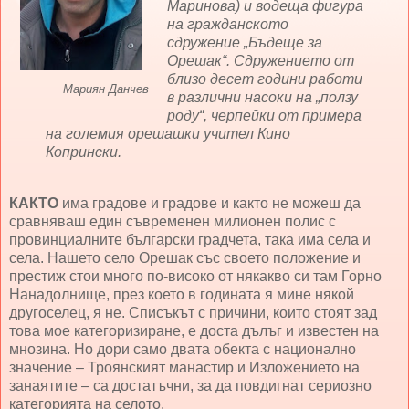
Маринова) и водеща фигура
на гражданското
сдружение „Бъдеще за
Орешак“. Сдружението от
близо десет години работи
Мариян Данчев
в различни насоки на „ползу
роду“, черпейки от примера
на големия орешашки учител Кино
Копрински.
КАКТО
има градове и градове и както не можеш да
сравняваш един съвременен милионен полис с
провинциалните български градчета, така има села и
села. Нашето село Орешак със своето положение и
престиж стои много по-високо от някакво си там Горно
Нанадолнище, през което в годината я мине някой
другоселец, я не. Списъкът с причини, които стоят зад
това мое категоризиране, е доста дълъг и известен на
мнозина. Но дори само двата обекта с национално
значение – Троянският манастир и Изложението на
занаятите – са достатъчни, за да повдигнат сериозно
категорията на селото.