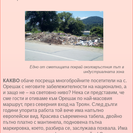
Едно от сметищата покрай околовръстния път в
индустриалната зона
КАКВО
обаче посреща многобройните посетители на с.
Орешак с неговите забележителности на национално, а
и защо не – на световно ниво? Нека си представим, че
сме гости и отиваме към Орешак по най-масовия
маршрут, през северния вход на Троян. След дълги
години упорита работа той вече има напълно
европейски вид. Красива съвременна табела, двойно
пътно платно с мантинела, подновена пътна
маркировка, което, разбира се, заслужава похвала. Има