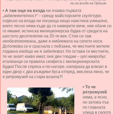
ни на входа на Орешак
• А там още на входа
ни очаква първата
„забележителност“ – срещу майсторските скулптури,
отдясно на входа ни посреща нещо наистина уникално,
което лесно няма къде да го намерите вече, ние обаче си
го имаме: истинска милиционерска будка от средата на
шестото десетилетие на 20-ти век. Стои си там
необезпокоявана, даже и емблемата на селото носи.
Дотолкова се е сраснала с пейзажа, че местните жители
отдавна изобщо не я забелязват. Но остави ги местните,
те не знаят какво имат, оня ден гледам – цял микробус
италианци си правиха селфита с милиционерската
будка! После спряха и по-нагоре, напираха да влизат в
един двор с два ръждиви буса отпред, мислеха явно, че
е ретромузей на стари возила?!
• То че
ретромузей
няма, е ясно,
но затова пък
по главната
улица в селото