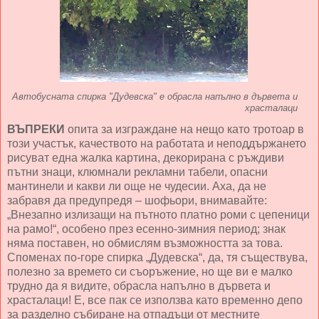
Автобусната спирка "Дудевска" е обрасла напълно в дървета и
храсталаци
ВЪПРЕКИ
опита за изграждане на нещо като тротоар в
този участък, качеството на работата и неподдържането
рисуват една жалка картина, декорирана с ръждиви
пътни знаци, клюмнали рекламни табели, опасни
мантинели и какви ли още не чудесии. Аха, да не
забравя да предупредя – шофьори, внимавайте:
„Внезапно излизащи на пътното платно роми с цепеници
на рамо!“, особено през есенно-зимния период; знак
няма поставен, но обмислям възможността за това.
Споменах по-горе спирка „Дудевска“, да, тя съществува,
полезно за времето си съоръжение, но ще ви е малко
трудно да я видите, обрасла напълно в дървета и
храсталаци! Е, все пак се използва като временно депо
за разделно събиране на отпадъци от местните