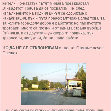
жители.По-нататък пътят минава през квартал
„Ливадето“. Трябва да се похвалим, че след
изпълнението на водния цикъл се сдобихме с
канализация, пък и пътя преасфалтираха след това, та
за колите горе-долу добре е работата; но пък пустите
тротоари, много са грозни и от едната страна въобще
(ги) няма, а от другата – уж скоро ги правиха, пък
тревясали, напукани, бе, калпава работа.
НО ДА НЕ СЕ ОТКЛОНЯВАМ
от целта. Стигаме вече в
Орешак.
Нещо наистина уникално – милиционерската будка, посрещаща