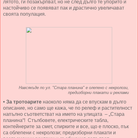
лятото, ги позакърпват, но не след дълго те упорито и
настойчиво се появяват пак и драстично увеличават
своята популация.
Навсякъде по ул. "Стара планина" е олепено с некролози,
предизборни плакати и реклами
• За тротоарите
наоколо няма да се впускам в дълго
описание, но само ще кажа, че по релеф и растителност
напълно съответстват на името на улицата – „Стара
планина“! Стълбовете, електрическите табла,
контейнерите за смет, спирките и все, що е плоско, пък
са облепени с некролози; предизборни плакати и