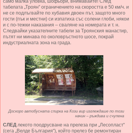
само малка уловка, шофьори, внимавайте! След
табелата „Троян“ ограничението на скоростта е 50 км/ч. и
не се подлъгвайте по хубавия двоен път, защото много
гости (пък и местни) си изпатиха със солени глоби, някои
и с по-тежки наказания – сваляне на номерата и т. н.
Следвайки указателните табели за Троянския манастир,
пътят ни минава по околовръстното шосе, покрай
индустриалната зона на града.
Доскоро автобусната спирка на Кози вир изглеждаше по този
начин – ръждива и счупена
СЛЕД
лекото поодрусване на прелеза при „Лесопласт“
(сега „Велде България“), който прелез бе ремонтиран