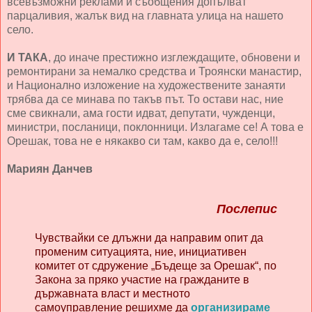
всевъзможни реклами и съобщения допълват
парцаливия, жалък вид на главната улица на нашето
село.
И ТАКА
, до иначе престижно изглеждащите, обновени и
ремонтирани за немалко средства и Троянски манастир,
и Национално изложение на художествените занаяти
трябва да се минава по такъв път. То остави нас, ние
сме свикнали, ама гости идват, депутати, чужденци,
министри, посланици, поклонници. Излагаме се! А това е
Орешак, това не е някакво си там, какво да е, село!!!
Мариян Данчев
Послепис
Чувствайки се длъжни да направим опит да
променим ситуацията, ние, инициативен
комитет от сдружение „Бъдеще за Орешак“, по
Закона за пряко участие на гражданите в
държавната власт и местното
самоуправление решихме да
организираме