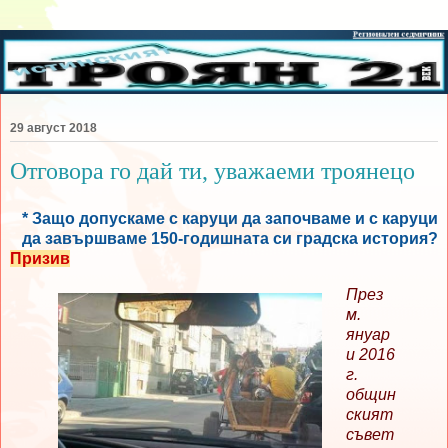
29 август 2018
Отговора го дай ти, уважаеми троянецо
* Защо допускаме с каруци да започваме и с каруци
да завършваме 150-годишната си градска история?
Призив
През
м.
януар
и 2016
г.
общин
ският
съвет