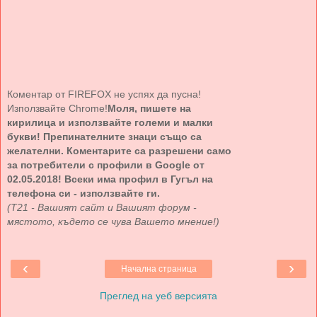
Коментар от FIREFOX не успях да пусна!
Използвайте Chrome!
Моля, пишете на
кирилица и използвайте големи и малки
букви! Препинателните знаци също са
желателни. Коментарите са разрешени само
за потребители с профили в Google от
02.05.2018! Всеки има профил в Гугъл на
телефона си - използвайте ги.
(Т21 - Вашият сайт и Вашият форум -
мястото, където се чува Вашето мнение!)
‹
›
Начална страница
Преглед на уеб версията