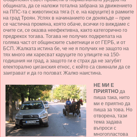
общината, да се наложи тотална забрана за движението
на ППС-та с животинска тяга (т. е. на каруците) в рамките
на град Троян. Успях в начинанието си донякъде – прие
се частична промяна, която обаче, всички го виждаме с
очите си, се оказва неефективна, както категорично го
предрекох тогава. Тогава не получих подкрепата на
голяма част от общинските съветници и от ГЕРБ, и от
БСП. Жалката истина бе, че не я получих не защото на
тях много им харесват каруците по улиците на 150-
годишния ни град, а защото ги е страх да не загубят
електорално циганския етнос, с който са свикнали да се
заиграват и да го ползват. Жалко наистина.
НЕ МИ Е
ПРИЯТНО
да
пиша така, нито
ми е приятно да
пиша за това. Но
отворена, тази
тема задава
въпроси с
многопластова