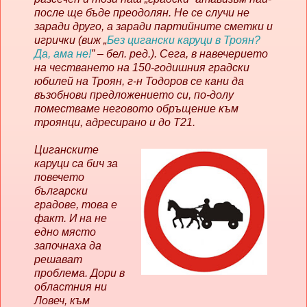
после ще бъде преодолян. Не се случи не
заради друго, а заради партийните сметки и
игрички (виж
„
Без цигански каруци в Троян?
Да, ама не!
”
– бел. ред.). Сега, в навечерието
на честването на 150-годишния градски
юбилей на Троян, г-н Тодоров се кани да
възобнови предложението си, по-долу
поместваме неговото обръщение към
троянци, адресирано и до Т21.
Циганските
каруци са бич за
повечето
български
градове, това е
факт. И на не
едно място
започнаха да
решават
проблема. Дори в
областния ни
Ловеч, към