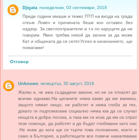
Djigata
понеделник, 03 септември, 2018
Преди години имаше и тежко ПТП на входа на града
откъм Ловеч и причината беше кон оставен без
надзор. За светлоотразители и т.н по каруците да не
говорим. Явно трябва някой да загине за да може
Кат и общината да се сетят.Успех в начинанието, ще
помагаме!
Отговор
Unknown
четвъртък, 30 август, 2018
Жалко е, че има създадени закони, но не се отнасят до
всички еднакво.На циганите няма какво да им вземеш,
защото нямат нищо, не работят и няма глоба за тях,
докато ги подпомагаме социално няма как да се случат
нещата в добра посока, а така ми се иска да им се спрат
тези помощи, да работят и да бъдат глобявани като нас
.Не знам до кога ще се търпи това положение, което е
само в България, а работещите все повече намаляваме