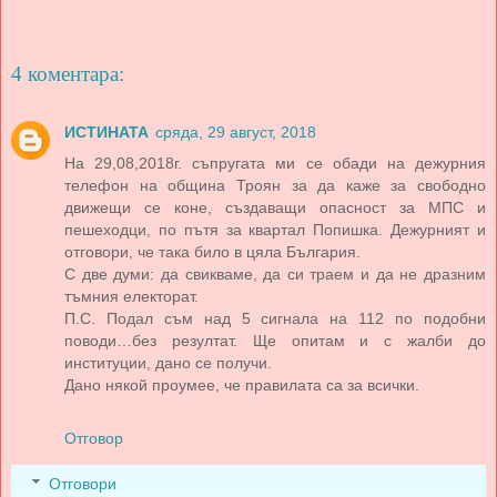
4 коментара:
ИСТИНАТА
сряда, 29 август, 2018
На 29,08,2018г. съпругата ми се обади на дежурния
телефон на община Троян за да каже за свободно
движещи се коне, създаващи опасност за МПС и
пешеходци, по пътя за квартал Попишка. Дежурният и
отговори, че така било в цяла България.
С две думи: да свикваме, да си траем и да не дразним
тъмния електорат.
П.С. Подал съм над 5 сигнала на 112 по подобни
поводи…без резултат. Ще опитам и с жалби до
институции, дано се получи.
Дано някой проумее, че правилата са за всички.
Отговор
Отговори