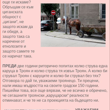
още ги искаме?
Обръщам се към
циганската
общност с
„цигани“, не
защото искам да
ги обидя, а
защото така са
наречени от
етнолозите и
защото самите те
се наричат така.
ПРЕДИ
две години риторично попитах колко струва една
каруца в Троян и колко струва тя извън Троян. А колко би
струвал Троян с каруците и колко би струвал без тях?
Отговора го дай ти, уважаеми троянецо. Ти прецени,
нали имаш мъдростта на своите градски 150 години.
Пишейки това, все още вярвам, че не всичко е обречено,
че сегашните троянски „каруцарски“ реалности
отминават, и че те не са проекцията на бъдещето ни.