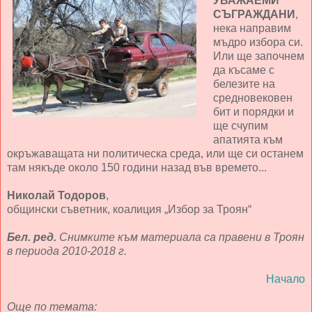
УВАЖАЕМИ
СЪГРАЖДАНИ
,
нека направим
мъдро избора си.
Или ще започнем
да късаме с
белезите на
средновековен
бит и порядки и
ще счупим
апатията към
окръжаващата ни политическа среда, или ще си останем
там някъде около 150 години назад във времето...
Николай Тодоров
,
общински съветник, коалиция „Избор за Троян“
Бел. ред.
Снимките към материала са правени в Троян
в периода 2010-2018 г.
Начало
Още по темата: