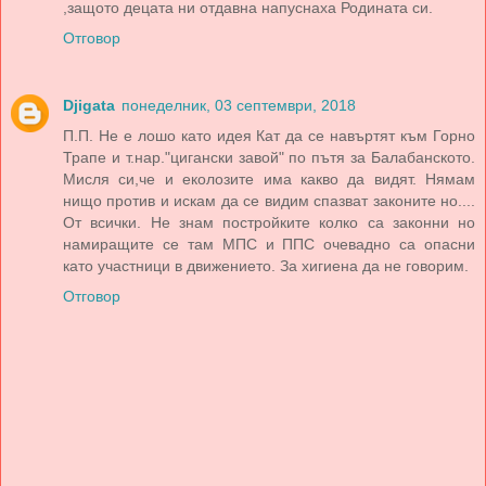
,защото децата ни отдавна напуснаха Родината си.
Отговор
Djigata
понеделник, 03 септември, 2018
П.П. Не е лошо като идея Кат да се навъртят към Горно
Трапе и т.нар."цигански завой" по пътя за Балабанското.
Мисля си,че и еколозите има какво да видят. Нямам
нищо против и искам да се видим спазват законите но....
От всички. Не знам постройките колко са законни но
намиращите се там МПС и ППС очевадно са опасни
като участници в движението. За хигиена да не говорим.
Отговор