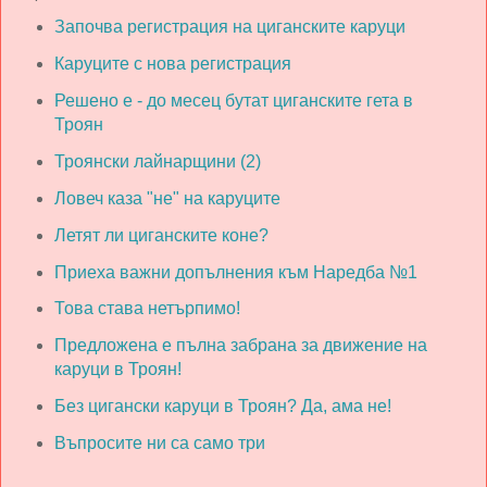
Започва регистрация на циганските каруци
Каруците с нова регистрация
Решено е - до месец бутат циганските гета в
Троян
Троянски лайнарщини (2)
Ловеч каза "не" на каруците
Летят ли циганските коне?
Приеха важни допълнения към Наредба №1
Това става нетърпимо!
Предложена е пълна забрана за движение на
каруци в Троян!
Без цигански каруци в Троян? Да, ама не!
Въпросите ни са само три