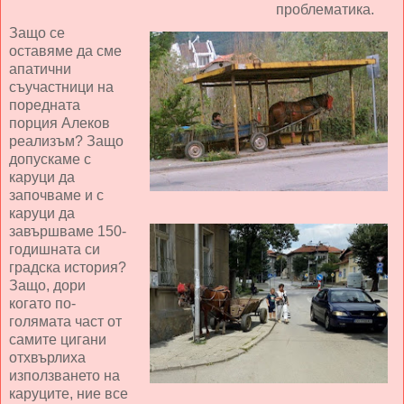
проблематика.
Защо се
оставяме да сме
апатични
съучастници на
поредната
порция Алеков
реализъм? Защо
допускаме с
каруци да
започваме и с
каруци да
завършваме 150-
годишната си
градска история?
Защо, дори
когато по-
голямата част от
самите цигани
отхвърлиха
използването на
каруците, ние все