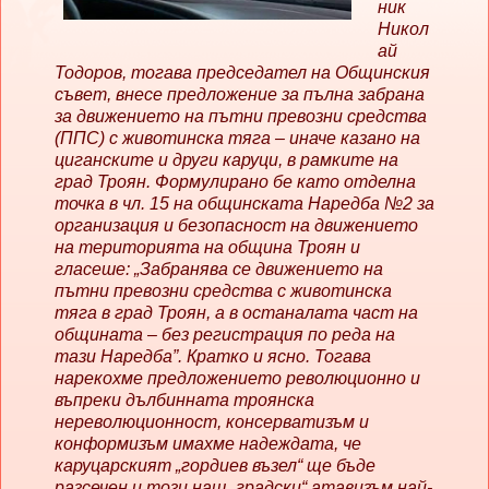
ник
Никол
ай
Тодоров, тогава председател на Общинския
съвет, внесе предложение за пълна забрана
за движението на пътни превозни средства
(ППС) с животинска тяга – иначе казано на
циганските и други каруци, в рамките на
град Троян. Формулирано бе като отделна
точка в чл. 15 на общинската Наредба №2 за
организация и безопасност на движението
на територията на община Троян и
гласеше: „Забранява се движението на
пътни превозни средства с животинска
тяга в град Троян, а в останалата част на
общината – без регистрация по реда на
тази Наредба”. Кратко и ясно. Тогава
нарекохме предложението революционно и
въпреки дълбинната троянска
нереволюционност, консерватизъм и
конформизъм имахме надеждата, че
каруцарският „гордиев възел“ ще бъде
разсечен и този наш „градски“ атавизъм най-