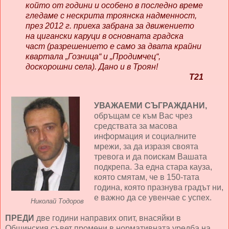
който от години и особено в последно време
гледаме с нескрита троянска надменност,
през 2012 г. приеха забрана за движението
на цигански каруци в основната градска
част (разрешението е само за двата крайни
квартала „Гозница“ и „Продимчец“,
доскорошни села). Дано и в Троян!
Т21
УВАЖАЕМИ СЪГРАЖДАНИ,
обръщам се към Вас чрез
средствата за масова
информация и социалните
мрежи, за да изразя своята
тревога и да поискам Вашата
подкрепа. За една стара кауза,
която смятам, че в 150-тата
година, която празнува градът ни,
е важно да се увенчае с успех.
Николай Тодоров
ПРЕДИ
две години направих опит, внасяйки в
Общинския съвет промени в нормативната уредба на