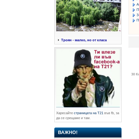
А
П
З
П
Троян - малко, но от класа
30 К
Харесайте
страницата на Т21
във fb, за
да се срещаме и там.
ВАЖНО!