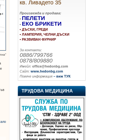
кв. Ливадето 35
Произвежда и продава:
ПЕЛЕТИ
•
ЕКО БРИКЕТИ
•
• ДЪСКИ, ГРЕДИ
• ЛАМПЕРИЯ, ЧЕЛНИ ДЪСКИ
• РАЗВИВАН ФУРНИР
За контакти:
0886/799766
тна"
0878/809880
а
Имейл:
office@hedonbg.com
те
Сайт:
www.hedonbg.com
Повече информация
– виж ТУК
във
ТРУДОВА МЕДИЦИНА
ало