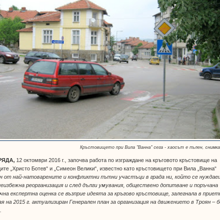
Кръстовището при Вила "Ванна" сега - хаосът е пълен, снимка
РЯДА,
12 октомври 2016 г., започва работа по изграждане на кръговото кръстовище на
ите „Христо Ботев“ и „Симеон Велики“, известно като кръстовището при Вила „Ванна“
ин от най-натоварените и конфликтни пътни участъци в града ни, който се нуждае
неизбежна реорганизация и след дълги умувания, обществено допитване и поръчана
чна експертна оценка се възприе идеята за кръгово кръстовище, залегнала в приет
ая на 2015 г. актуализиран Генерален план за организация на движението в Троян – б
.