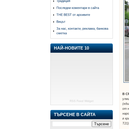
Традиция
Последни коментари в сайта
THE BEST от архивите
Вицът
За нас, контакти, реклама, банкова
сметка
НАЙ-НОВИТЕ 10
В С
улиц
RSS Feed Widget
(ед
от 
наро
ТЪРСЕНЕ В САЙТА
в кр
Т21)