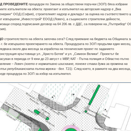
Д ПРОВЕДЕНИТЕ
процедури по Закона за обществени поръчки (ЗОП) бяха избрани
ите изпълнители на обекта: проектант и изпълнител на авторския надзор е „Виа
неринг“ ООД (София), строителният надзор и докладът за оценка на съответствието 
т извършени „Инвестстрой“ ЕООД (Ловеч), а същинските строителни дейности,
изащи според подписания договор на 64 206 лв. с ДДС, са поверени на „Пътприбор“ 
фия).
ЩО
строителството на обекта започва сега? След приемане на бюджета на Общината з
 г. бе извършено проектирането на обекта. Процедурата по ЗОП продължи един месец
едваха около два месеца за изработка на техническия проект по заданието
онструкция кръстовище ул. „Христо Ботев“ и ул. „Симеон Велики“. Проектът бе
асуван в периода от 9 юни до 23 август с МВР, КАТ - Пътна полиция и Областно пътно
авление – Ловеч
(което е нормативно изискване, понеже става дума за промяна на
стък републиканската пътна мрежа - бел. Т21)
. След което, в рамките на два месеца,
еде процедура по ЗОП за избор на изпълнител.