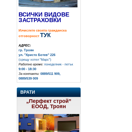
ВСИЧКИ ВИДОВЕ
ЗАСТРАХОВКИ
Изчислете своята гражданска
ТУК
отговорност
АДРЕС:
гр. Троян
ул. "Христо Ботев" 226
(срещу хотел "Марс")
Работно време:
понеделник - петък
9:00 - 18:30
За контакти:
0889/511 909,
0889/539 009
ВРАТИ
„Перфект строй”
ЕООД, Троян