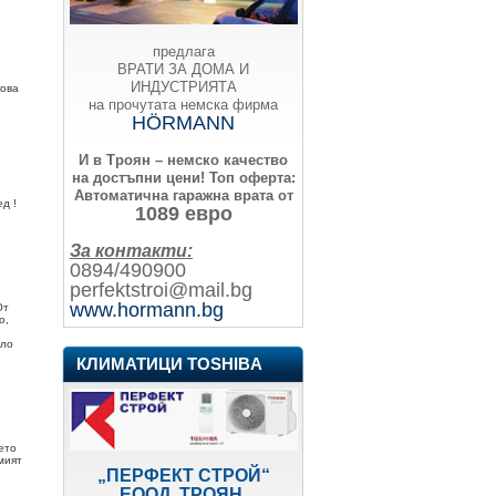
предлага
ВРАТИ ЗА ДОМА И
ИНДУСТРИЯТА
кова
на прочутата немска фирма
HÖRMANN
И в Троян – немско качество
на достъпни цени!
Топ оферта:
Автоматична гаражна врата от
д !
1089 евро
За контакти:
0894/490900
perfektstroi@mail.bg
www.hormann.bg
От
о,
ело
КЛИМАТИЦИ TOSHIBA
ето
мият
„ПЕРФЕКТ СТРОЙ“
ЕООД, ТРОЯН