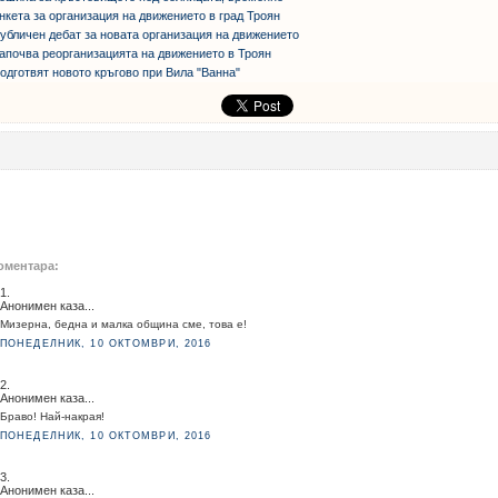
нкета за организация на движението в град Троян
убличен дебат за новата организация на движението
апочва реорганизацията на движението в Троян
одготвят новото кръгово при Вила "Ванна"
оментара:
1.
Анонимен каза...
Мизерна, бедна и малка община сме, това е!
ПОНЕДЕЛНИК, 10 ОКТОМВРИ, 2016
2.
Анонимен каза...
Браво! Най-накрая!
ПОНЕДЕЛНИК, 10 ОКТОМВРИ, 2016
3.
Анонимен каза...