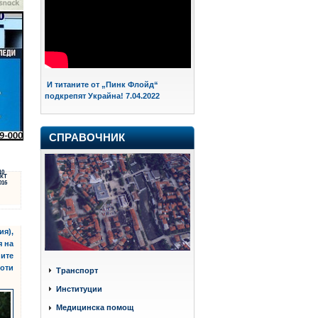
И титаните от „Пинк Флойд“
подкрепят Украйна! 7.04.2022
СПРАВОЧНИК
10
КТ
016
ия),
я на
ните
оти
Транспорт
Институции
Медицинска помощ