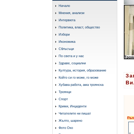
Начало
Мнения, анализи
Интервюта
Политика, власт, общество
Избори
Икономика
Сблъсъци
По света и у нас
Здраве, социални
Култура, история, образование
За
Който си го може, го може
Ви
Хубава работа, ама троянска
Троянци
Спорт
Крими, Инциденти
Читателите ни пишат
Път
Жълто, шарено
Фото Око