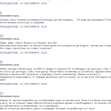
ПОНЕДЕЛНИК, 10 ОКТОМВРИ, 2016
9.
Анонимен каза...
Сутрин там е толкова натоварено-училища, детски градини,.... От къде ще минаваме? Тол
ли не можаха лятото да го направят.
ПОНЕДЕЛНИК, 10 ОКТОМВРИ, 2016
10.
Анонимен каза...
Айде, айде, това е Троян а не Лондон, все пак !
Ако( ама наистина ако), се опитате поне малко по-толерантни да бъдете , всичко ще е наре
Не става с простотия, не става с лошотия !
ПОНЕДЕЛНИК, 10 ОКТОМВРИ, 2016
11.
Анонимен каза...
Който ползва в Троян кола, на 99% го прави от мързел! От ж.к Младост до центъра 1,7км. 
ж.к Лъгът до центъра 1.2км ( горе-долу). Пеша бавно се минава за 15 минути. Здравословн
евтино и приятно,НО троянецът е баровец. Сноб и комплексар. Живее за колата и
паркирането пред кафето. Е, нямаме велоалея, което е жалко, но то пък в кое българско с
има?
ПОНЕДЕЛНИК, 10 ОКТОМВРИ, 2016
12.
Анонимен каза...
Номер 11, мислех подробно да ти обяснявам защо се ползва кола, било то в Троян или къд
и да е, но се отказах, няма смисъл! Колата в днешно време е необходимост, но понеже са
ти най-вероятно си комплексар, не го разбираш...
Що се отнася до кръговото, дано го направят по-скоро, по-добре ще е от сега!