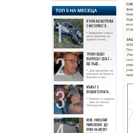
СЛЕ
фирм
ТОП 5 НА МЕСЕЦА
Инже
бъда
ВТОРА КАТАСТРОФА
възл
С МОТОРИСТ В...
(Со
* Инцидентът стана в
петък привечер, на
правата отсечка...
ЗА
2016
Посл
ТРОЯН БЕШЕ!
„Рек
ВЪПРОСЪТ СЕГА Е –
съгл
ЩЕ БЪДЕ...
упр
уча
* „Бих предложил на
кметовете на Троян и
пров
Карлово и още...
МЪЖЪТ С
ВНУШИТЕЛНАТА...
* Попитах го главното
– защо (се отказа).
Отговори без...
ИНЖ. НИКОЛАЙ
РАЙКОВСКИ: ДО
КРАЯ НА АВГУСТ