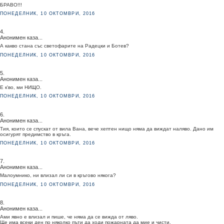
БРАВО!!!
ПОНЕДЕЛНИК, 10 ОКТОМВРИ, 2016
4.
Анонимен каза...
А какво стана със светофарите на Радецки и Ботев?
ПОНЕДЕЛНИК, 10 ОКТОМВРИ, 2016
5.
Анонимен каза...
Е к'во, ми НИЩО.
ПОНЕДЕЛНИК, 10 ОКТОМВРИ, 2016
6.
Анонимен каза...
Тия, които се спускат от вила Вана, вече хептен нищо няма да виждат наляво. Дано им
осигурят предимство в кръга.
ПОНЕДЕЛНИК, 10 ОКТОМВРИ, 2016
7.
Анонимен каза...
Малоумнико, ни влизал ли си в кръгово някога?
ПОНЕДЕЛНИК, 10 ОКТОМВРИ, 2016
8.
Анонимен каза...
Ами явно е влизал и пише, че няма да се вижда от ляво.
Ще има всеки ден по няколко пъти да ходи пожарната да мие и чисти.