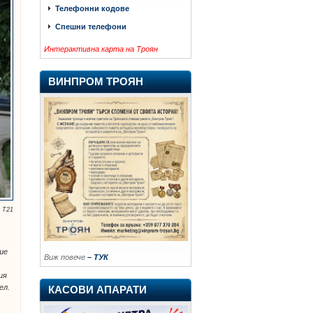
Телефонни кодове
Спешни телефони
Интерактивна карта на Троян
ВИНПРОМ ТРОЯН
 Т21
ше
Виж повече
– ТУК
ия
ел.
КАСОВИ АПАРАТИ