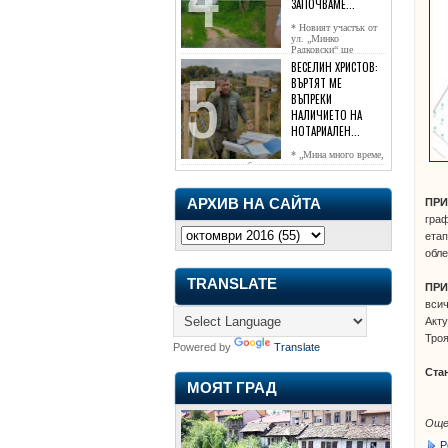
ЗАПОЧВАМЕ...
* Новият участък от
ул. „Минко
Радковски“ ще
достигне жк...
ВЕСЕЛИН ХРИСТОВ:
ВЪРТЯТ МЕ
ВЪПРЕКИ
НАЛИЧИЕТО НА
НОТАРИАЛЕН...
* „Мина много време,
чаках го да се обади, но нищо не...
АРХИВ НА САЙТА
ПР
граф
етап
обле
TRANSLATE
ПРИ
всич
Акту
Троя
Powered by
Translate
Ста
МОЯТ ГРАД
Още
Р