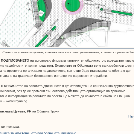
Планът за кръговата промяна, в тъмносиво са посочени разширенията, в зелено - тревните "пе
И
ПОДПИСВАНЕТО
на договора с фирмата изпълнител общинското ръководство изиск
ик на дейностите, които предстоят. Експертите от Общината вече са изработили шест
а на временна организация на движението, която ще бъде въвеждана на обекта с цел
кчаване на трафика и безопасното изпълнение на ремонтните работи.
 ПЪРВИЯ
етап на работата движението в кръстовището ще се извършва двупосочно 
ки посоки, без да се променя съществено действащата организация на движение.
ална информация за работата по обекта ще можете да намирате в сайта на Община
н – www.troyan.bg
нислава Цукева
, PR на Община Троян
Нач
 по темата:
ешиха за кръстовището под болницата, временно