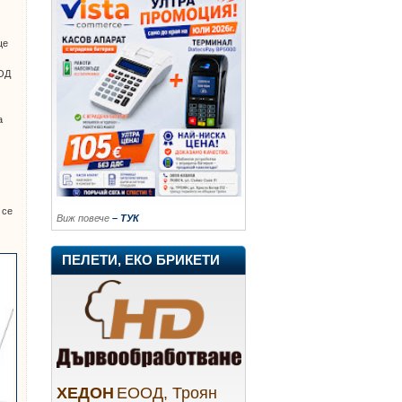
ще
ООД
а
.
 се
Виж повече
– ТУК
ПЕЛЕТИ, ЕКО БРИКЕТИ
ХЕДОН
ЕООД, Троян