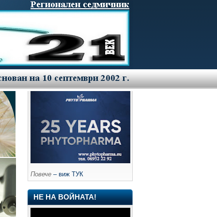
Повече
– виж ТУК
НЕ НА ВОЙНАТА!