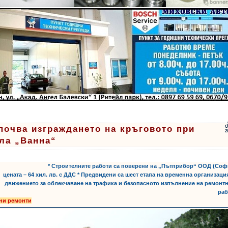
почва изграждането на кръговото при
О
2
ла „Ванна“
* Строителните работи са поверени на „Пътприбор“ ООД (Соф
цената – 64 хил. лв. с ДДС * Предвидени са шест етапа на временна организаци
движението за облекчаване на трафика и безопасното изпълнение на ремонт
раб
ни ремонти