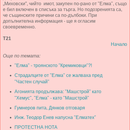
„Миховски”, чийто имот, закупен по-рано от "Елма", също
е бил включен в списъка за търга. Но подозренията са,
че същинските причини са по-дълбоки. При
допълнителна информация - ще я огласим
своевременно.
Т21
Начало
Още по темата:
"Елма" - троянското "Кремиковци"?!
Страдалците от "Елма" се жалваха пред
"Частен случай"
Агонията продължава: "Машстрой" като
"Хемус", "Елма" - като "Машстрой"
Гумнеров пита, Дянков отговаря
Инж. Теодор Енев напусна "Елматех"
ПРОТЕСТНА НОТА