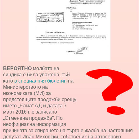
ВЕРОЯТНО
молбата на
синдика е била уважена, тъй
като
в специалния бюлетин
на
Министерството на
икономиката (МИ) за
предстоящите продажби срещу
името „Елма” АД и датата 7
март 2016 г. е записано
„Отменена продажба”. По
неофициална информация
причината за спирането на търга е жалба на настоящия
депутат Иван Миховски, собственик на автосервиз