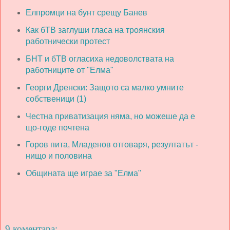
Елпромци на бунт срещу Банев
Как бТВ заглуши гласа на троянския
работнически протест
БНТ и бТВ огласиха недоволствата на
работниците от "Елма"
Георги Дренски: Защото са малко умните
собственици (1)
Честна приватизация няма, но можеше да е
що-годе почтена
Горов пита, Младенов отговаря, резултатът -
нищо и половина
Общината ще играе за "Елма"
9 коментара: