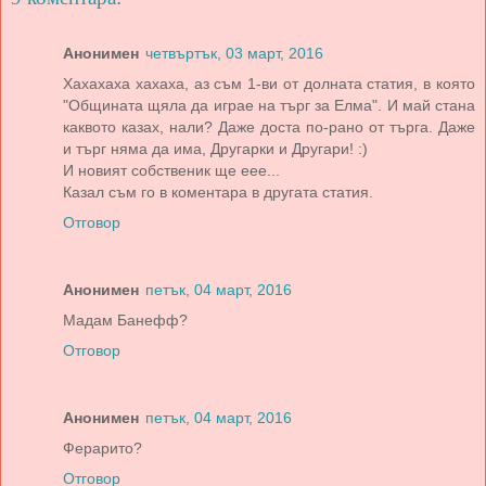
Анонимен
четвъртък, 03 март, 2016
Хахахаха хахаха, аз съм 1-ви от долната статия, в която
"Общината щяла да играе на търг за Елма". И май стана
каквото казах, нали? Даже доста по-рано от търга. Даже
и търг няма да има, Другарки и Другари! :)
И новият собственик ще еее...
Казал съм го в коментара в другата статия.
Отговор
Анонимен
петък, 04 март, 2016
Мадам Банефф?
Отговор
Анонимен
петък, 04 март, 2016
Ферарито?
Отговор