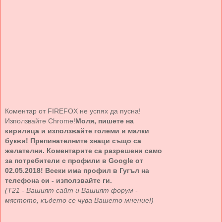
Коментар от FIREFOX не успях да пусна!
Използвайте Chrome!
Моля, пишете на
кирилица и използвайте големи и малки
букви! Препинателните знаци също са
желателни. Коментарите са разрешени само
за потребители с профили в Google от
02.05.2018! Всеки има профил в Гугъл на
телефона си - използвайте ги.
(Т21 - Вашият сайт и Вашият форум -
мястото, където се чува Вашето мнение!)