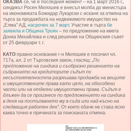
ОКА
ЗВА
се, че в последния момент – на 1 март 2016 г.,
синдикът Росен Милошев е внесъл молба до министъра
на икономиката Божидар Лукарски с искане за отмяна на
търга за продажбата на недвижимото имущество на
„Елма” АД,
насрочен за 7 март
. Участие в търга
бе
заявила и Община Троян
– по предложение на кмета
Донка Михайлова и след решение на Общинския съвет
от 25 февруари т. г.
КАТО
правно основание г-н Милошев е посочил чл.
717а, ал. 2 от Търговския закон, гласящ:
„По
предложение на синдика и съобразно решението на
събранието на кредиторите съдът по
несъстоятелността разрешава продажба на вещите
и имуществените права като цяло, на обособени
части или на отделни имуществени права. Съдът е
длъжен да се произнесе по предложението на синдика
в деня на постъпването му в съда или най-късно на
следващия работен ден”
. От което обаче не става ясно
каква точно е причината за поисканата отмяна.