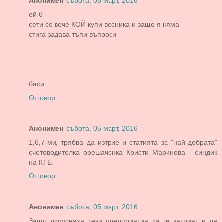
Анонимен
събота, 05 март, 2016
ей 6
сети се вече КОЙ купи весника и защо я няма
стига задава тъпи въпроси
баси
Отговор
Анонимен
събота, 05 март, 2016
1,6,7-ми, трябва да изтрие и статията за "най-добрата"
счетоводителка орешаченка Кристи Маринова - синдик
на КТБ.
Отговор
Анонимен
събота, 05 март, 2016
Защо допуснаха тези предприятия да ги затрият и да