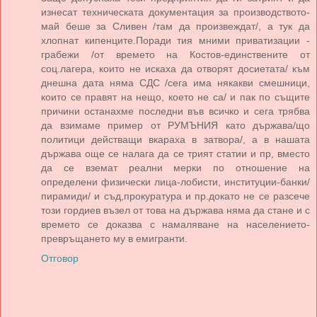
изнесат техническата документация за производството-
май беше за Сливен /там да произвеждат/, а тук да
хлопнат кипенците.Поради тия мними приватизации -
грабежи /от времето на Костов-единствените от
соц.лагера, които не искаха да отворят досиетата/ към
днешна дата няма СДС /сега има някакви смешници,
които се правят на нещо, което не са/ и пак по същите
причини останахме последни във всичко и сега трябва
да взимаме пример от РУМЪНИЯ като държава/що
политици действащи вкараха в затвора/, а в нашата
държава още се налага да се трият статии и пр, вместо
да се вземат реални мерки по отношение на
определени физически лица-лобисти, институции-банки/
пирамиди/ и съд,прокуратура и пр.докато не се разсече
този гордиев възел от това на държава няма да стане и с
времето се доказва с намаляване на населението-
превръщането му в емигранти.
Отговор