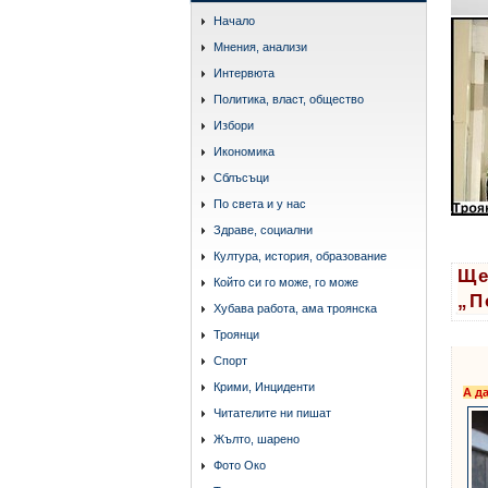
Начало
Мнения, анализи
Интервюта
Политика, власт, общество
Избори
Икономика
Сблъсъци
По света и у нас
Здраве, социални
Култура, история, образование
Ще
Който си го може, го може
„П
Хубава работа, ама троянска
Троянци
Спорт
Крими, Инциденти
А д
Читателите ни пишат
Жълто, шарено
Фото Око