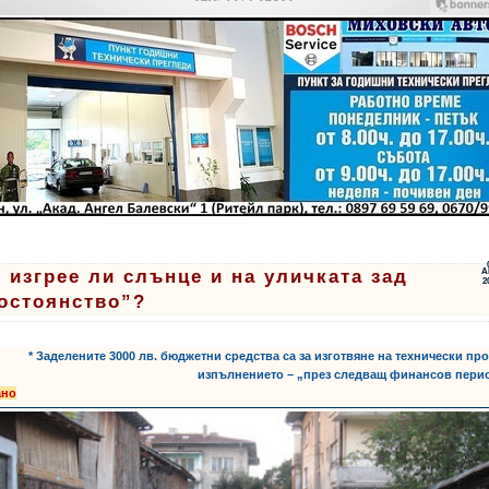
 изгрее ли слънце и на уличката зад
А
2
остоянство”?
* Заделените 3000 лв. бюджетни средства са за изготвяне на технически про
изпълнението – „през следващ финансов пери
ано