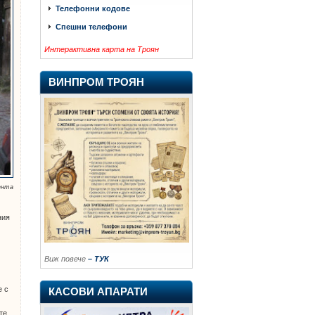
Телефонни кодове
Спешни телефони
Интерактивна карта на Троян
ВИНПРОМ ТРОЯН
ента
ния
Виж повече
– ТУК
е с
КАСОВИ АПАРАТИ
те.