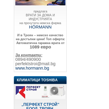
предлага
ВРАТИ ЗА ДОМА И
ИНДУСТРИЯТА
на прочутата немска фирма
HÖRMANN
И в Троян – немско качество
на достъпни цени!
Топ оферта:
Автоматична гаражна врата от
1089 евро
За контакти:
0894/490900
perfektstroi@mail.bg
www.hormann.bg
КЛИМАТИЦИ TOSHIBA
„ПЕРФЕКТ СТРОЙ“
ЕООД, ТРОЯН