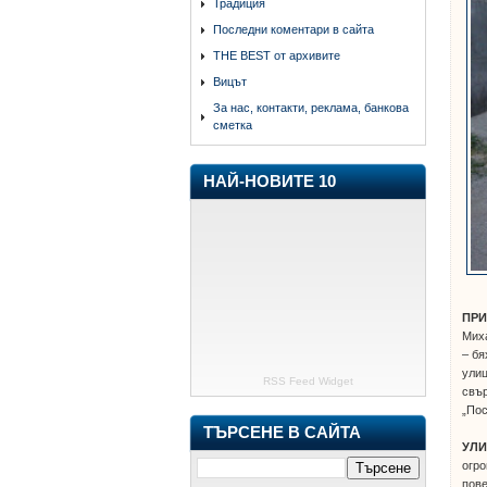
Традиция
Последни коментари в сайта
THE BEST от архивите
Вицът
За нас, контакти, реклама, банкова
сметка
НАЙ-НОВИТЕ 10
ПРИ
Миха
– бя
улиц
RSS Feed Widget
свър
„Пос
ТЪРСЕНЕ В САЙТА
УЛИ
огро
пове