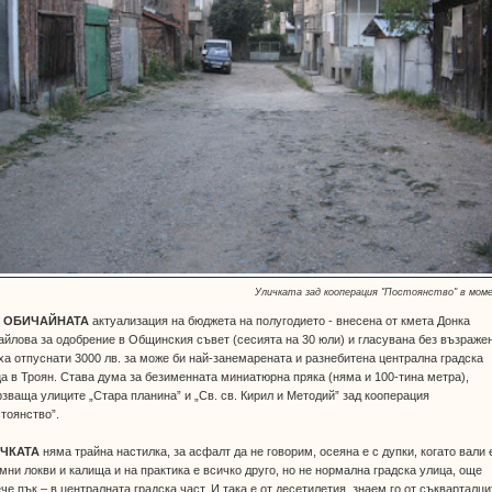
Уличката зад кооперация "Постоянство" в мом
 ОБИЧАЙНАТА
актуализация на бюджета на полугодието - внесена от кмета Донка
йлова за одобрение в Общинския съвет (сесията на 30 юли) и гласувана без възраже
ха отпуснати 3000 лв. за може би най-занемарената и разнебитена централна градска
а в Троян. Става дума за безименната миниатюрна пряка (няма и 100-тина метра),
зваща улиците „Стара планина” и „Св. св. Кирил и Методий” зад кооперация
тоянство”.
ЧКАТА
няма трайна настилка, за асфалт да не говорим, осеяна е с дупки, когато вали 
мни локви и калища и на практика е всичко друго, но не нормална градска улица, още
че пък – в централната градска част. И така е от десетилетия, знаем го от съкварталци