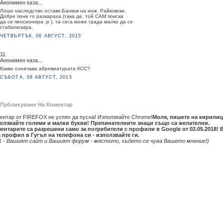
Анонимен каза...
Лошо наследство оставя Банков на инж. Райковски.
Добре поне го разкараха (така де, той САМ поиска
да се пенсионира :р ), та сега може града малко да се
стабилизира.
ЧЕТВЪРТЪК, 06 АВГУСТ, 2015
11.
Анонимен каза...
Какво означава абревиатурата КСС?
СЪБОТА, 08 АВГУСТ, 2015
Публикуване На Коментар
ентар от FIREFOX не успях да пусна! Използвайте Chrome!
Моля, пишете на кирилиц
олзвайте големи и малки букви! Препинателните знаци също са желателни.
ентарите са разрешени само за потребители с профили в Google от 02.05.2018! 
 профил в Гугъл на телефона си - използвайте ги.
1 - Вашият сайт и Вашият форум - мястото, където се чува Вашето мнение!)