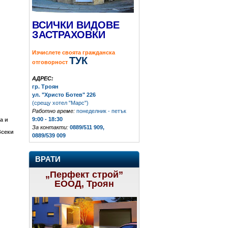
ВСИЧКИ ВИДОВЕ
ЗАСТРАХОВКИ
Изчислете своята гражданска
ТУК
отговорност
АДРЕС:
гр. Троян
ул. "Христо Ботев" 226
(срещу хотел "Марс")
Работно време:
понеделник - петък
9:00 - 18:30
а и
За контакти:
0889/511 909,
Всеки
0889/539 009
ВРАТИ
„Перфект строй”
ЕООД, Троян