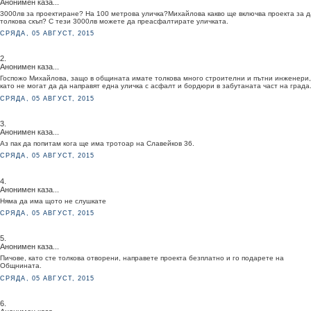
Анонимен каза...
3000лв за проектиране? На 100 метрова уличка?Михайлова какво ще включва проекта за д
толкова скъп? С тези 3000лв можете да преасфалтирате уличката.
СРЯДА, 05 АВГУСТ, 2015
2.
Анонимен каза...
Госпожо Михайлова, защо в общината имате толкова много строителни и пътни инженери,
като не могат да да направят една уличка с асфалт и бордюри в забутаната част на града
СРЯДА, 05 АВГУСТ, 2015
3.
Анонимен каза...
Аз пак да попитам кога ще има тротоар на Славейков 36.
СРЯДА, 05 АВГУСТ, 2015
4.
Анонимен каза...
Няма да има щото не слушкате
СРЯДА, 05 АВГУСТ, 2015
5.
Анонимен каза...
Пичове, като сте толкова отворени, направете проекта безплатно и го подарете на
Общнината.
СРЯДА, 05 АВГУСТ, 2015
6.