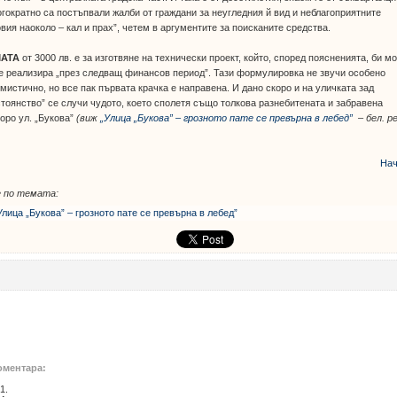
гократно са постъпвали жалби от граждани за неугледния й вид и неблагоприятните
вия наоколо – кал и прах”, четем в аргументите за поисканите средства.
АТА
от 3000 лв. е за изготвяне на технически проект, който, според поясненията, би м
е реализира „през следващ финансов период”. Тази формулировка не звучи особено
мистично, но все пак първата крачка е направена. И дано скоро и на уличката зад
тоянство” се случи чудото, което сполетя също толкова разнебитената и забравена
оро ул. „Букова”
(виж
„Улица „Букова” – грозното пате се превърна в лебед”
– бел. ре
Нач
 по темата:
Улица „Букова” – грозното пате се превърна в лебед”
оментара:
1.