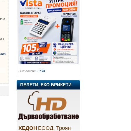
огъл
д.).
ало
Виж повече
– ТУК
ПЕЛЕТИ, ЕКО БРИКЕТИ
ХЕДОН
ЕООД, Троян