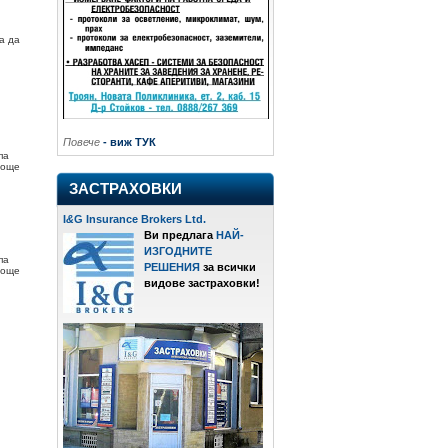
а да
Повече
- виж ТУК
па
 още
ЗАСТРАХОВКИ
I
&
G Insurance Brokers Ltd.
Ви предлага
НАЙ-
ИЗГОДНИТЕ
па
РЕШЕНИЯ
за всички
 още
видове застраховки!