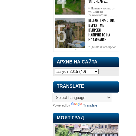
ЗАПОЧВАМЕ...
* Новият участък от
ул. „Минко
Радковски“ ще
достигне жк...
ВЕСЕЛИН ХРИСТОВ:
ВЪРТЯТ МЕ
ВЪПРЕКИ
НАЛИЧИЕТО НА
НОТАРИАЛЕН...
* „Мина много време,
чаках го да се обади, но нищо не...
АРХИВ НА САЙТА
TRANSLATE
Powered by
Translate
МОЯТ ГРАД