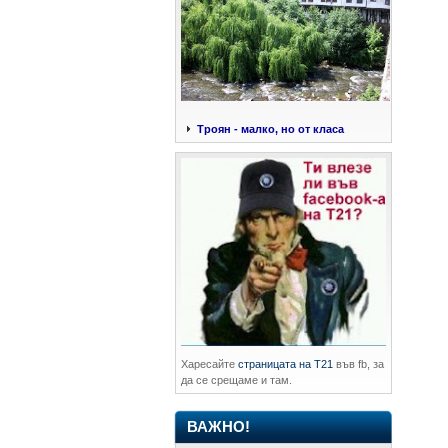
Троян - малко, но от класа
Харесайте
страницата на Т21
във fb, за
да се срещаме и там.
ВАЖНО!