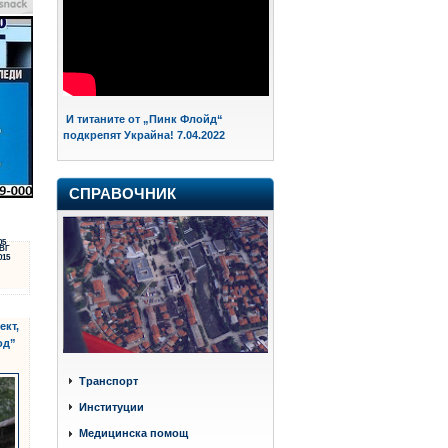
И титаните от „Пинк Флойд“
подкрепят Украйна! 7.04.2022
СПРАВОЧНИК
05
ВГ
015
ект,
од”
Транспорт
Институции
Медицинска помощ