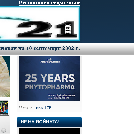
Повече
– виж ТУК
НЕ НА ВОЙНАТА!