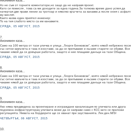
Анонимен каза...
Аз не съм от горните коментатори,но защо да не направя проект.
Като си помисля , това са ми доходите за една година.За толкова време дано успея да
начертая две прави линии за тротоар и няколко кръгчета за канавки,а после ония с асфалт
му мислят.
Както казва един приятел инженер:
То на тия слабото място са им канавките.
СРЯДА, 05 АВГУСТ, 2015
7.
Анонимен каза...
Само на 100 метра от тази уличка е улица ,,Георги Бенковски", която някой небрежно поси
със ситни камъчета и така я изостави, за да се препъваме и късаме старите си обувки. Все
чакаме някой да си довърши работата, защото и ние плащаме данъци на тази Община.
СРЯДА, 05 АВГУСТ, 2015
8.
Анонимен каза...
Само на 100 метра от тази уличка е улица ,,Георги Бенковски", която някой небрежно поси
със ситни камъчета и така я изостави, за да се препъваме и късаме старите си обувки. Все
чакаме някой да си довърши работата, защото и ние плащаме данъци на тази Община.
СРЯДА, 05 АВГУСТ, 2015
9.
Анонимен каза...
Ако няма предвидена за проектиране и изграждане канализация по уличката или друга
подземна инфраструктораq уличката може да се направи само с КСС като се приложи
регулацията. Нивата на бордюрите ще се хванат при заустванията. Лек ден.М/SI
ЧЕТВЪРТЪК, 06 АВГУСТ, 2015
10.