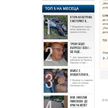
„Мно
усло
ТОП 5 НА МЕСЕЦА
СУМ
ВТОРА КАТАСТРОФА
да с
С МОТОРИСТ В...
опти
* Инцидентът стана в
„Пос
петък привечер, на
правата отсечка...
доск
Т21
ТРОЯН БЕШЕ!
ВЪПРОСЪТ СЕГА Е –
ЩЕ БЪДЕ...
Още
* „Бих предложил на
„
кметовете на Троян и
Карлово и още...
МЪЖЪТ С
ВНУШИТЕЛНАТА...
* Попитах го главното
– защо (се отказа).
Отговори без...
ИНЖ. НИКОЛАЙ
11 К
РАЙКОВСКИ: ДО
КРАЯ НА АВГУСТ