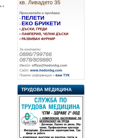
кв. Ливадето 35
а е
Произвежда и продава:
ПЕЛЕТИ
•
ЕКО БРИКЕТИ
•
• ДЪСКИ, ГРЕДИ
• ЛАМПЕРИЯ, ЧЕЛНИ ДЪСКИ
.
• РАЗВИВАН ФУРНИР
За контакти:
0886/799766
0878/809880
Имейл:
office@hedonbg.com
Сайт:
www.hedonbg.com
Повече информация
– виж ТУК
ТРУДОВА МЕДИЦИНА