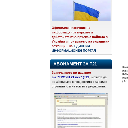
Официален източник на
информация за мерките и
действията във връзка с войната в
Украйна и приемането на украински
бежанци – на
ЕДИННИЯ
ИНФОРМАЦИОНЕН ПОРТАЛ
АБОНАМЕНТ ЗА Т21
Ком
изп
За печатното ни издание
Ком
в-к "ТРОЯН 21 век" (Т21)
можете да
има
(Т2
се абонирате в пощенските станции в
страната или на място в редакцията.