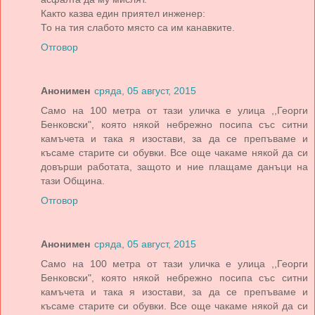
Както казва един приятел инженер:
То на тия слабото място са им канавките.
Отговор
Анонимен
сряда, 05 август, 2015
Само на 100 метра от тази уличка е улица ,,Георги
Бенковски", която някой небрежно посипа със ситни
камъчета и така я изостави, за да се препъваме и
късаме старите си обувки. Все още чакаме някой да си
довърши работата, защото и ние плащаме данъци на
тази Община.
Отговор
Анонимен
сряда, 05 август, 2015
Само на 100 метра от тази уличка е улица ,,Георги
Бенковски", която някой небрежно посипа със ситни
камъчета и така я изостави, за да се препъваме и
късаме старите си обувки. Все още чакаме някой да си