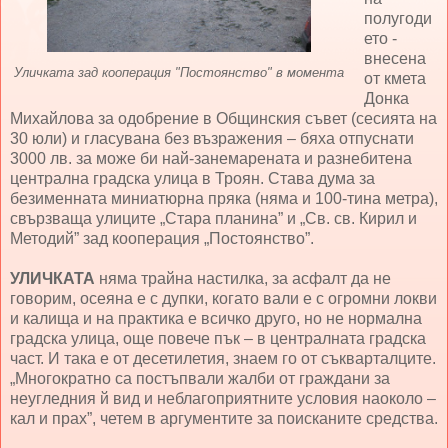
полугоди
ето -
внесена
Уличката зад кооперация "Постоянство" в момента
от кмета
Донка
Михайлова за одобрение в Общинския съвет (сесията на
30 юли) и гласувана без възражения – бяха отпуснати
3000 лв. за може би най-занемарената и разнебитена
централна градска улица в Троян. Става дума за
безименната миниатюрна пряка (няма и 100-тина метра),
свързваща улиците „Стара планина” и „Св. св. Кирил и
Методий” зад кооперация „Постоянство”.
УЛИЧКАТА
няма трайна настилка, за асфалт да не
говорим, осеяна е с дупки, когато вали е с огромни локви
и калища и на практика е всичко друго, но не нормална
градска улица, още повече пък – в централната градска
част. И така е от десетилетия, знаем го от съкварталците.
„Многократно са постъпвали жалби от граждани за
неугледния й вид и неблагоприятните условия наоколо –
кал и прах”, четем в аргументите за поисканите средства.