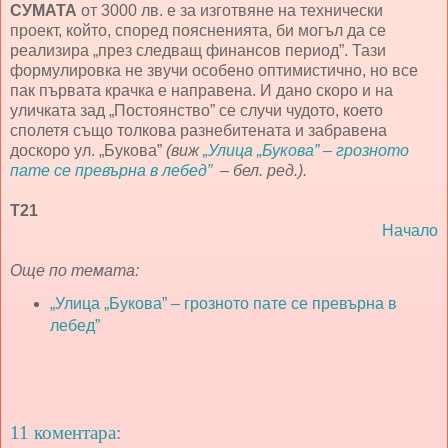
СУМАТА
от 3000 лв. е за изготвяне на технически
проект, който, според поясненията, би могъл да се
реализира „през следващ финансов период”. Тази
формулировка не звучи особено оптимистично, но все
пак първата крачка е направена. И дано скоро и на
уличката зад „Постоянство” се случи чудото, което
сполетя също толкова разнебитената и забравена
доскоро ул. „Букова”
(виж
„Улица „Букова” – грозното
пате се превърна в лебед”
– бел. ред.).
Т21
Начало
Още по темата:
„Улица „Букова” – грозното пате се превърна в
лебед”
11 коментара: