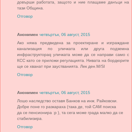
довърши работата, защото и ние плащаме данъци на
тази Община.
Отговор
Анонимен
четвъртък, 06 август, 2015
Ако няма предвидена за проектиране и изграждане
канализация по уличката или друга подземна
инфраструктораq уличката може да се направи само с
КСС като се приложи регулацията. Нивата на бордюрите
ще се хванат при заустванията. Лек ден.М/SI
Отговор
Анонимен
четвъртък, 06 август, 2015
Лошо наследство оставя Банков на инж. Райковски.
Добре поне го разкараха (така де, той САМ поиска
да се пенсионира :р ), та сега може града малко да се
стабилизира.
Отговор