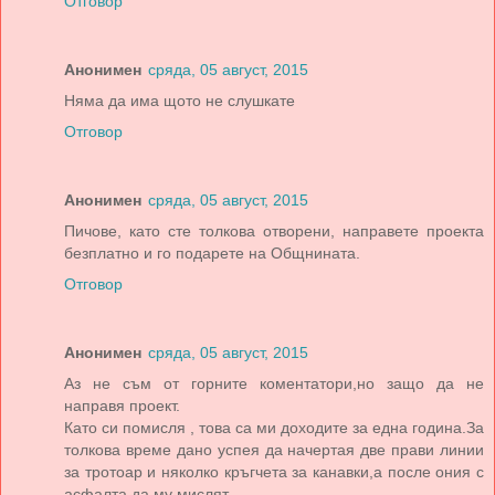
Отговор
Анонимен
сряда, 05 август, 2015
Няма да има щото не слушкате
Отговор
Анонимен
сряда, 05 август, 2015
Пичове, като сте толкова отворени, направете проекта
безплатно и го подарете на Общнината.
Отговор
Анонимен
сряда, 05 август, 2015
Аз не съм от горните коментатори,но защо да не
направя проект.
Като си помисля , това са ми доходите за една година.За
толкова време дано успея да начертая две прави линии
за тротоар и няколко кръгчета за канавки,а после ония с
асфалта да му мислят.