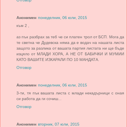
Отговор
Анонимен
понеделник, 06 юли, 2015
към 2 ,
аз пък разбрах за теб че си платен трол от БСП. Мога да
те светна че Дудевска няма да е водач на нашата листа
защото за разлика от вашата партия листата ни ще бъде
изцяло от МЛАДИ ХОРА, А НЕ ОТ БАБИЧКИ И МУМИИ
КАТО ВАШИТЕ ИЗКАРАЛИ ПО 10 МАНДАТА.
Отговор
Анонимен
понеделник, 06 юли, 2015
3-ти, тя пък вашата листа с млади некадърници с оная
си работа да ги сочиш...
Отговор
Анонимен
вторник, 07 юли, 2015