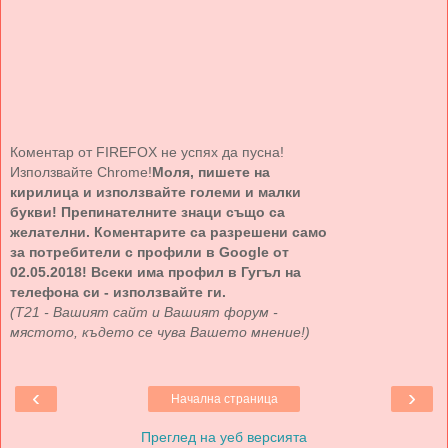
Коментар от FIREFOX не успях да пусна!
Използвайте Chrome!
Моля, пишете на
кирилица и използвайте големи и малки
букви! Препинателните знаци също са
желателни. Коментарите са разрешени само
за потребители с профили в Google от
02.05.2018! Всеки има профил в Гугъл на
телефона си - използвайте ги.
(Т21 - Вашият сайт и Вашият форум -
мястото, където се чува Вашето мнение!)
‹
›
Начална страница
Преглед на уеб версията