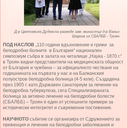
Д-р Цветомила Дудевска разведе зам.-министър д-р Ваньо
Шарков из СБАЛББ - Троян
ПОД НАСЛОВ
„110 години вдъхновение и грижи за
белодробно болните в България“ национален
симпозиум събра в залата на читалище „Наука - 1870 г.“
в Троян видни представители на медицинската общност
от България и чужбина – за официалното честване на
годишнината на първата у нас и на Балканския
полуостров белодробна болница (4-5 юли). Създадена
през 1905 г. като Държавен санаториум за лечение на
белодробна туберкулоза, сега Специализираната
болница за активно лечение на белодробни болести
(СБАЛББ) – Троян е един от успешните примери за
исторически интегритет и съвременни постижения.
НАУЧНОТО
събитие се организира от Сдружението за
превенция и лечение на белодробни заболявания и