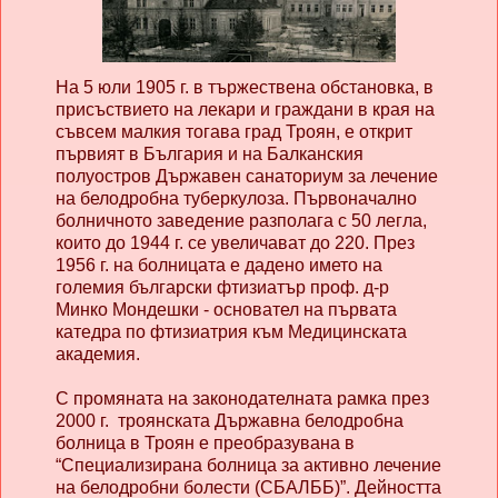
На 5 юли 1905 г. в тържествена обстановка, в
присъствието на лекари и граждани в края на
съвсем малкия тогава град Троян, е открит
първият в България и на Балканския
полуостров Държавен санаториум за лечение
на белодробна туберкулоза. Първоначално
болничното заведение разполага с 50 легла,
които до 1944 г. се увеличават до 220. През
1956 г. на болницата е дадено името на
големия български фтизиатър проф. д-р
Минко Мондешки - основател на първата
катедра по фтизиатрия към Медицинската
академия.
С промяната на законодателната рамка през
2000 г. троянската Държавна белодробна
болница в Троян е преобразувана в
“Специализирана болница за активно лечение
на белодробни болести (СБАЛББ)”. Дейността