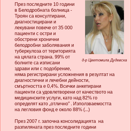
През последните 10 години
в Белодробната болница -
Троян са консултирани,
диагностицирани и
лекувани повече от 35 000
пациенти с остри и
обострени хронични
белодробни заболявания и
туберкулоза от територията
на цялата страна. 99% от
д-р Цветомила Дудевска
болните са изписани
здрави или с подобрение,
няма регистрирани усложнения в резултат на
диагностични и лечебни дейности,
смъртността е 0,4%. Всички анкетирани
пациенти са удовлетворени от качеството на
медицинските услуги, като над 82% го
определят като „отлично” . Използваемостта
на легловия фонд е около 88% (...)
През 2007 г. започна консолидацията на
разпиляната през последните години