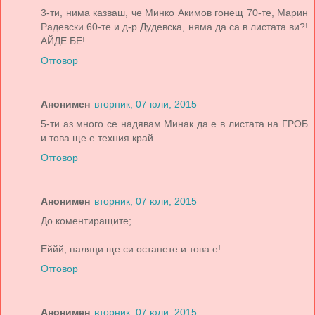
3-ти, нима казваш, че Минко Акимов гонещ 70-те, Марин
Радевски 60-те и д-р Дудевска, няма да са в листата ви?!
АЙДЕ БЕ!
Отговор
Анонимен
вторник, 07 юли, 2015
5-ти аз много се надявам Минак да е в листата на ГРОБ
и това ще е техния край.
Отговор
Анонимен
вторник, 07 юли, 2015
До коментирaщите;
Еййй, пaляци ще си остaнете и товa е!
Отговор
Анонимен
вторник, 07 юли, 2015