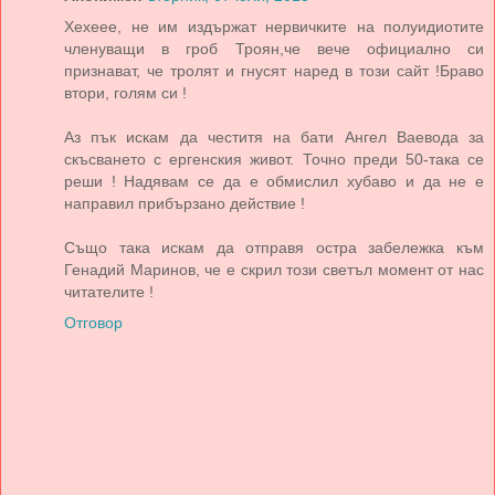
Хехеее, не им издържат нервичките на полуидиотите
членуващи в гроб Троян,че вече официално си
признават, че тролят и гнусят наред в този сайт !Браво
втори, голям си !
Аз пък искам да честитя на бати Ангел Ваевода за
скъсването с ергенския живот. Точно преди 50-така се
реши ! Надявам се да е обмислил хубаво и да не е
направил прибързано действие !
Също така искам да отправя остра забележка към
Генадий Маринов, че е скрил този светъл момент от нас
читателите !
Отговор