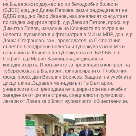
на Българското дружество по белодробни болести
(БДББ) доц. д-р Диана Петкова, зам.-председателят на
БДББ доц. д-р Явор Иванов, националният консултант
по гръдна хирургия проф. д-р Данаил Петров, проф. д-р
Димитър Попов, началник на Клиниката по вътрешни
болести, пулмология и фтизиатрия в МИ на МВР, доц. д-р
Донка Стефанова, зам.-председател на Експертния
съвет по белодробни болести и туберкулоза към МЗ и
началник на Клиника по туберкулоза в СБАЛББ „Св.
София”, д-р Мария Замфирова, медицински
координатор на Програмите за превенция и контрол на
туберкулозата в България, финансирани от Глобалния
фонд, проф. дмн Веселин Борисов, бащата на учебната
дисциплина „Здравен мениджмънт “ в България,
университетски преподаватели, директори на лечебни
заведения от цялата страна, специалисти пулмолози,
лекари от Ловешка област, журналисти, общественици.