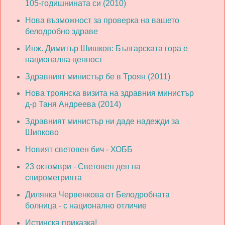
105-годишнината си (2010)
Нова възможност за проверка на вашето
белодробно здраве
Инж. Димитър Шишков: Българската гора е
национална ценност
Здравният министър бе в Троян (2011)
Нова троянска визита на здравния министър
д-р Таня Андреева (2014)
Здравният министър ни даде надежди за
Шипково
Новият световен бич - ХОББ
23 октомври - Световен ден на
спирометрията
Дилянка Червенкова от Белодробната
болница - с национално отличие
Истинска приказка!