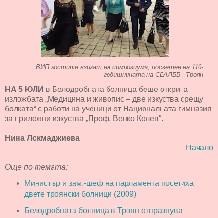
ВИП гостите взизат на симпозиума, посветен на 110-
годишнината на СБАЛББ - Троян
НА 5 ЮЛИ
в Белодробната болница беше открита
изложбата „Медицина и живопис – две изкуства срещу
болката“ с работи на ученици от Националната гимназия
за приложни изкуства „Проф. Венко Колев“.
Нина Локмаджиева
Начало
Още по темата:
Министър и зам.-шеф на парламента посетиха
двете троянски болници (2009)
Белодробната болница в Троян отпразнува