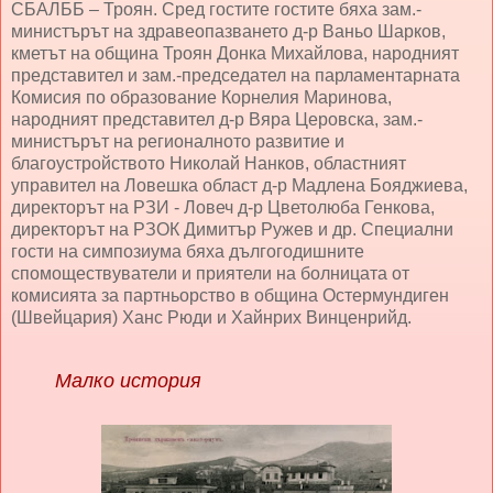
СБАЛББ – Троян. Сред гостите гостите бяха зам.-
министърът на здравеопазването д-р Ваньо Шарков,
кметът на община Троян Донка Михайлова, народният
представител и зам.-председател на парламентарната
Комисия по образование Корнелия Маринова,
народният представител д-р Вяра Церовска, зам.-
министърът на регионалното развитие и
благоустройството Николай Нанков, областният
управител на Ловешка област д-р Мадлена Бояджиева,
директорът на РЗИ - Ловеч д-р Цветолюба Генкова,
директорът на РЗОК Димитър Ружев и др. Специални
гости на симпозиума бяха дългогодишните
спомоществуватели и приятели на болницата от
комисията за партньорство в община Остермундиген
(Швейцария) Ханс Рюди и Хайнрих Винценрийд.
Малко история