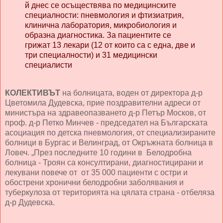
й днес се осъществява по медицинските
специалности: пневмология и фтизиатрия,
клинична лаборатория, микробиология и
образна диагностика. За пациентите се
грижат 13 лекари (12 от които са с една, две и
три специалности) и 31 медицински
специалисти
КОЛЕКТИВЪТ
на болницата, воден от директора д-р
Цветомила Дудевска, прие поздравителни адреси от
министъра на здравеопазването д-р Петър Москов, от
проф. д-р Петко Минчев - председател на Българската
асоциация по детска пневмология, от специализираните
болници в Бургас и Велинград, от Окръжната болница в
Ловеч. „През последните 10 години в Белодробна
болница - Троян са консултирани, диагностицирани и
лекувани повече от от 35 000 пациенти с остри и
обострени хронични белодробни заболявания и
туберкулоза от територията на цялата страна - отбеляза
д-р Дудевска.