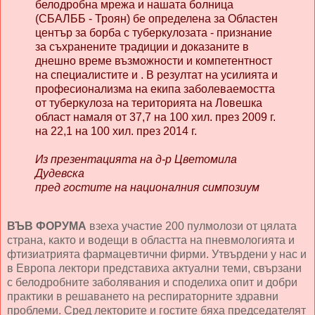
белодробна мрежа и нашата болница
(СБАЛББ - Троян) бе определена за Областен
център за борба с туберкулозата - признание
за съхранените традиции и доказаните в
днешно време възможности и компетентност
на специалистите и . В резултат на усилията и
професионализма на екипа заболеваемостта
от туберкулоза на територията на Ловешка
област намаля от 37,7 на 100 хил. през 2009 г.
на 22,1 на 100 хил. през 2014 г.
Из презентацията на д-р Цветомила
Дудевска
пред гостите на националния симпозиум
ВЪВ ФОРУМА
взеха участие 200 пулмолози от цялата
страна, както и водещи в областта на пневмологията и
фтизиатрията фармацевтични фирми. Утвърдени у нас и
в Европа лектори представиха актуални теми, свързани
с белодробните заболявания и споделиха опит и добри
практики в решаването на респираторните здравни
проблеми. Сред лекторите и гостите бяха председателят