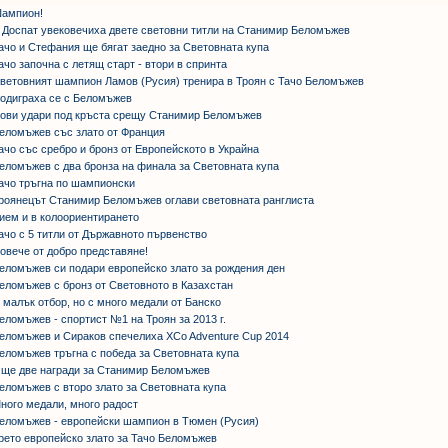
ампион!
 Доспат увековечиха двете световни титли на Станимир Беломъжев
ачо и Стефания ще бягат заедно за Световната купа
ачо започна с летящ старт - втори в спринта
ветовният шампион Ламов (Русия) тренира в Троян с Тачо Беломъжев
одиграха се с Беломъжев
ови удари под кръста срещу Станимир Беломъжев
еломъжев със злато от Франция
ачо със сребро и бронз от Европейското в Украйна
еломъжев с два бронза на финала за Световната купа
ачо тръгна по шампионски
роянецът Станимир Беломъжев оглави световната ранглиста
ием и в колоориентирането
ачо с 5 титли от Държавното първенство
овече от добро представяне!
еломъжев си подари европейско злато за рождения ден
еломъжев с бронз от Световното в Казахстан
 малък отбор, но с много медали от Банско
еломъжев - спортист №1 на Троян за 2013 г.
еломъжев и Сираков спечелиха XCo Adventure Cup 2014
еломъжев тръгна с победа за Световната купа
ще две награди за Станимир Беломъжев
еломъжев с второ злато за Световната купа
ного медали, много радост
еломъжев - европейски шампион в Тюмен (Русия)
рето европейско злато за Тачо Беломъжев