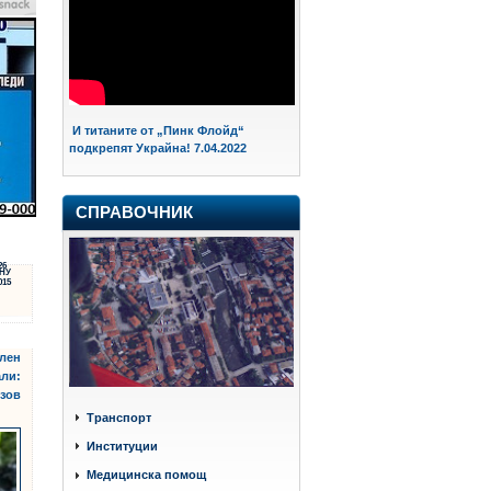
И титаните от „Пинк Флойд“
подкрепят Украйна! 7.04.2022
СПРАВОЧНИК
26
НУ
015
ълен
али:
нзов
Транспорт
Институции
Медицинска помощ