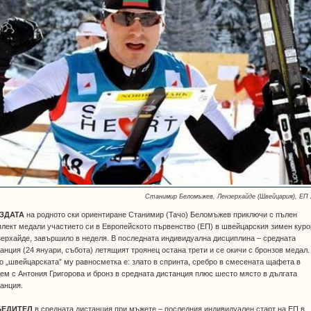
Станимир Беломъжев, Лензерхайде (Швейцария), ЕП 
ЗДАТА
на родното ски ориентиране Станимир (Тачо) Беломъжев приключи с пълен
лект медали участието си в Европейското първенство (ЕП) в швейцарския зимен куро
ерхайде, завършило в неделя. В последната индивидуална дисциплина – средната
анция (24 януари, събота) летящият троянец остана трети и се окичи с бронзов медал.
о „швейцарската” му равносметка е: злато в спринта, сребро в смесената щафета в
ем с Антония Григорова и бронз в средната дистанция плюс шесто място в дългата
анция.
БЕДИТЕЛ
в средната дистанция при мъжете – последния индивидуален старт на ЕП в