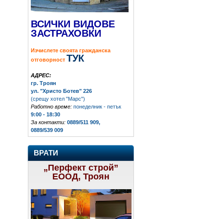
ВСИЧКИ ВИДОВЕ
ЗАСТРАХОВКИ
Изчислете своята гражданска
ТУК
отговорност
АДРЕС:
гр. Троян
ул. "Христо Ботев" 226
(срещу хотел "Марс")
Работно време:
понеделник - петък
9:00 - 18:30
За контакти:
0889/511 909,
0889/539 009
ВРАТИ
„Перфект строй”
ЕООД, Троян