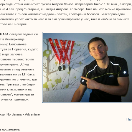
ерхайде, стана именитият руснак Андрей Ламов, изпреварил Тачо с 1:10 мин., а втори,
 на 4 сек. пред българина, е шведът Андреас Холмберг. Така нашето момче приключи
енството с пълен комплект медали – златен, сребърен и бронзов. Безспорно един
ючителен успех както за него и за ски ориентирането у нас, така и изобщо за зимните
тове на България.
НАГА
след последния си
т в Лензерхайде
нимир Беломъжев
тува за Норвегия, където
0 март започва
товното първенство по
ориентиране. „След
лемите в подготовката
ванията ми за ЕП бяха
кромни, но спечелих три
ала. Тръгвам с амбиции
елни класирания и на
овното”, коментира за
 големият шампион.
мки:
Nordenmark Adventure
Нач
 по темата: