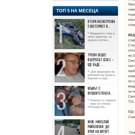
Ленз
само
ТОП 5 НА МЕСЕЦА
първ
изкл
ВТОРА КАТАСТРОФА
спор
С МОТОРИСТ В...
* Инцидентът стана в
ВЕД
петък привечер, на
правата отсечка...
стар
Ста
отпъ
ТРОЯН БЕШЕ!
на 1
ВЪПРОСЪТ СЕГА Е –
Све
ЩЕ БЪДЕ...
ски 
проб
* „Бих предложил на
кметовете на Троян и
очак
Карлово и още...
по-с
мед
МЪЖЪТ С
за ч
ВНУШИТЕЛНАТА...
Свет
* Попитах го главното
Т21
– защо (се отказа).
Отговори без...
Т21
Сни
ИНЖ. НИКОЛАЙ
РАЙКОВСКИ: ДО
КРАЯ НА АВГУСТ
Още