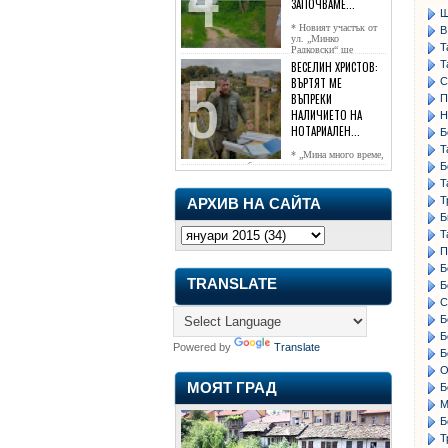
ЗАПОЧВАМЕ...
Ш
* Новият участък от
В
ул. „Минко
Т
Радковски“ ще
достигне жк...
Т
ВЕСЕЛИН ХРИСТОВ:
ВЪРТЯТ МЕ
С
ВЪПРЕКИ
П
НАЛИЧИЕТО НА
Н
НОТАРИАЛЕН...
Б
Т
* „Мина много време,
чаках го да се обади, но нищо не...
Б
Т
Т
АРХИВ НА САЙТА
Б
Т
П
Б
TRANSLATE
Б
С
Б
Б
Powered by
Translate
Б
О
МОЯТ ГРАД
Б
М
Б
Т