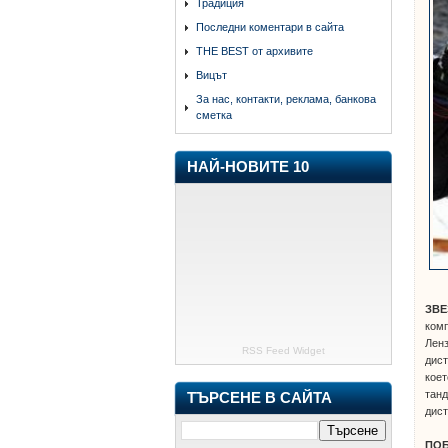
Традиция
Последни коментари в сайта
THE BEST от архивите
Вицът
За нас, контакти, реклама, банкова
сметка
НАЙ-НОВИТЕ 10
ЗВЕ
комп
Ленз
RSS Feed Widget
дист
коет
танд
ТЪРСЕНЕ В САЙТА
дист
ПО