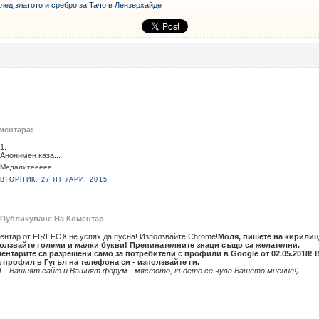
лед златото и сребро за Тачо в Лензерхайде
ментара:
1.
Анонимен каза...
Медалитеееее.....
ВТОРНИК, 27 ЯНУАРИ, 2015
Публикуване На Коментар
ентар от FIREFOX не успях да пусна! Използвайте Chrome!
Моля, пишете на кирилиц
олзвайте големи и малки букви! Препинателните знаци също са желателни.
ентарите са разрешени само за потребители с профили в Google от 02.05.2018! 
 профил в Гугъл на телефона си - използвайте ги.
1 - Вашият сайт и Вашият форум - мястото, където се чува Вашето мнение!)