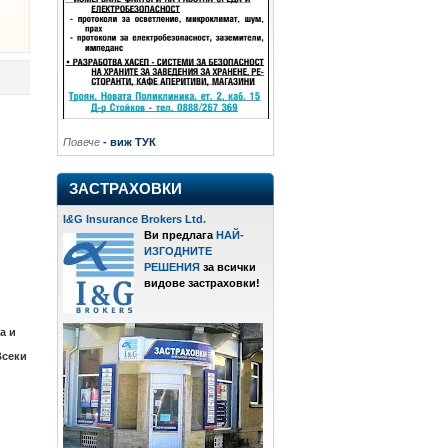
Повече
- виж ТУК
ЗАСТРАХОВКИ
I
&
G Insurance Brokers Ltd.
Ви предлага
НАЙ-
ИЗГОДНИТЕ
РЕШЕНИЯ
за всички
видове застраховки!
а и
Всеки