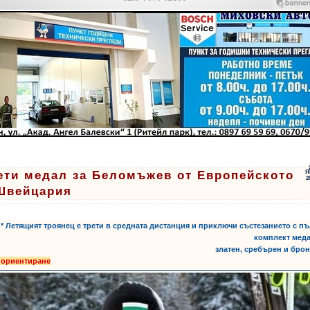
ети медал за Беломъжев от Европейското
Я
2
Швейцария
* Летящият троянец е трети в средната дистанция и приключи състезанието с п
комплект мед
златен, сребърен и бро
 ориентиране