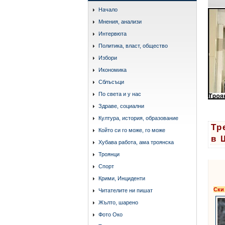
Начало
Мнения, анализи
Интервюта
Политика, власт, общество
Избори
Икономика
Сблъсъци
По света и у нас
Здраве, социални
Култура, история, образование
Тр
Който си го може, го може
в 
Хубава работа, ама троянска
Троянци
Спорт
Крими, Инциденти
Ски
Читателите ни пишат
Жълто, шарено
Фото Око