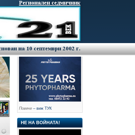
Повече
– виж ТУК
НЕ НА ВОЙНАТА!