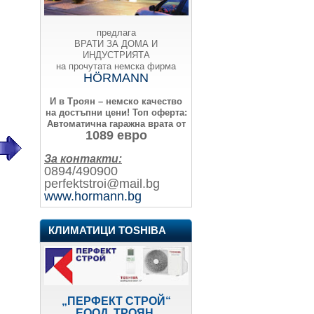
предлага
ВРАТИ ЗА ДОМА И
ИНДУСТРИЯТА
на прочутата немска фирма
HÖRMANN
И в Троян – немско качество
на достъпни цени!
Топ оферта:
Автоматична гаражна врата от
1089 евро
За контакти:
0894/490900
perfektstroi@mail.bg
www.hormann.bg
КЛИМАТИЦИ TOSHIBA
„ПЕРФЕКТ СТРОЙ“
ЕООД, ТРОЯН