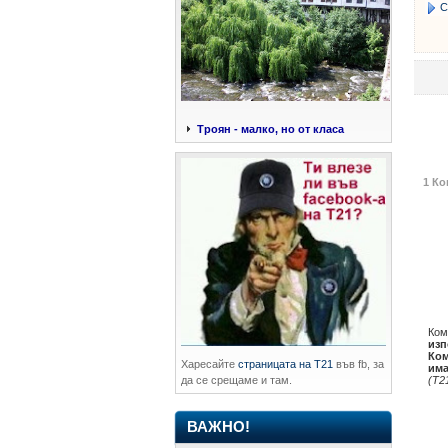
С
Троян - малко, но от класа
1 Ко
Ком
изп
Ком
Харесайте
страницата на Т21
във fb, за
има
(Т2
да се срещаме и там.
ВАЖНО!