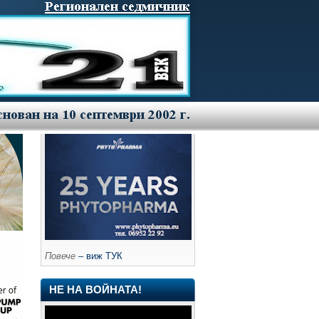
Повече
– виж ТУК
НЕ НА ВОЙНАТА!