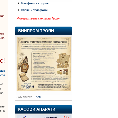
Телефонни кодове
Спешни телефони
ади
Интерактивна карта на Троян
щ
ВИНПРОМ ТРОЯН
ние
о на
с!
деще
рофа
 че
а
тва
Виж повече
– ТУК
ране
КАСОВИ АПАРАТИ
и на