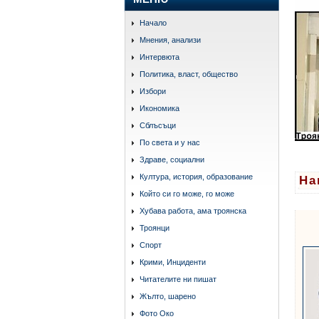
Начало
Мнения, анализи
Интервюта
Политика, власт, общество
Избори
Икономика
Сблъсъци
По света и у нас
Здраве, социални
Култура, история, образование
На
Който си го може, го може
Хубава работа, ама троянска
Троянци
Спорт
Крими, Инциденти
Читателите ни пишат
Жълто, шарено
Фото Око