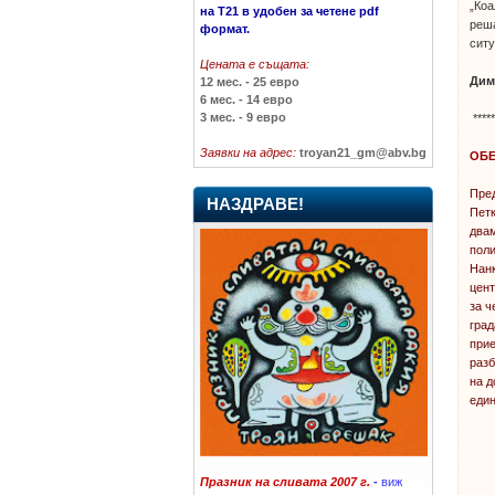
„Коа
на Т21 в удобен за четене pdf
реша
формат.
сит
Цената е същата:
Дим
12 мес. - 25 евро
6 мес. - 14 евро
3 мес. - 9 евро
****
Заявки на адрес:
troyan21_gm@abv.bg
ОБЕ
Пред
НАЗДРАВЕ!
Петк
два
поли
Нанк
цент
за ч
град
при
разб
на д
един
Празник на сливата 2007 г.
-
виж