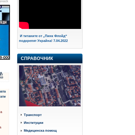
И титаните от „Пинк Флойд“
подкрепят Украйна! 7.04.2022
СПРАВОЧНИК
18
КТ
013
мата
ати
та
Транспорт
Институции
а
Медицинска помощ