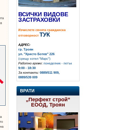
ВСИЧКИ ВИДОВЕ
нта
ЗАСТРАХОВКИ
 в
Изчислете своята гражданска
ТУК
отговорност
АДРЕС:
гр. Троян
ул. "Христо Ботев" 226
(срещу хотел "Марс")
Работно време:
понеделник - петък
9:00 - 18:30
За контакти:
0889/511 909,
0889/539 009
ВРАТИ
„Перфект строй”
ЕООД, Троян
та
то
 на