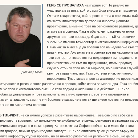
ГЕРБ СЕ ПРОВАЛИХА
на първия вот. Те реално не
участваха във вота, който сами бяха внесли в парламен
От тази гледна точка, най-вероятно това е причината най
близкото министерство до това на инвестиционното
проектиране, а именно това на регионалното развитие, д
атакува в момента. Факт е обаче, че практически няма
аргументи в тази посока да бъде вотът, тъй като всички
знаем, че именно този сектор е изключително инерционе
Няма как за 4 месеца да правиш вот на недоверие към т
правителство. Ако имаме в момента вот на недоверие к
този сектор, то това е вот на недоверие към предишното
правителство или към по-предишното, имам предвид
служебното или това на г-н Борисов, но в никакъв случа
Димитър Горов
към това правителство. Тази система е изключително
инерционна. Тук става въпрос за дългосрочно проектира
стирането в регионалното развитие не е процес, който става за месец-два. Така че, би
л, че това е изключително смешно като подход и като начин на действие. ГЕРБ са
обни да девалвират и това изключително силно оръжие в ръцете на опозицията в
амента, защото чувам, че г-н Борисов е казал, че в петък ще внесе нов вот на недовер
е знае по каква тема все още.
Б ТВЪРДЯТ
, че са имали успехи в развитието на регионите. Това само по себе си е
но като твърдение, при положение че дисбалансите между регионите в страната са с
ичили многократно в този период. Като изключим София и областта и може би някои
ми градове, всички други градове западат. ГЕРБ се опитваха да акцентират върху по-
мите инфраструктурни проекти, но за някакво развитие на регионите е смешно да се