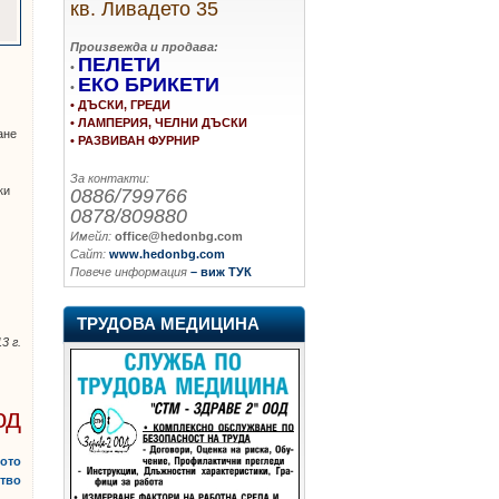
кв. Ливадето 35
Произвежда и продава:
ПЕЛЕТИ
•
ЕКО БРИКЕТИ
•
• ДЪСКИ, ГРЕДИ
• ЛАМПЕРИЯ, ЧЕЛНИ ДЪСКИ
ане
• РАЗВИВАН ФУРНИР
За контакти:
ки
0886/799766
и
0878/809880
Имейл:
office@hedonbg.com
Сайт:
www.hedonbg.com
Повече информация
– виж ТУК
ТРУДОВА МЕДИЦИНА
3 г.
од
ното
тво