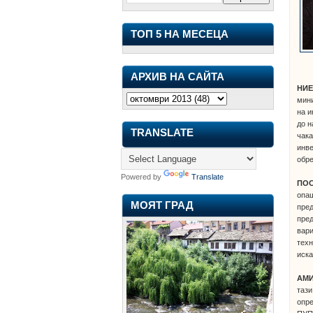
ТОП 5 НА МЕСЕЦА
АРХИВ НА САЙТА
НИЕ
мини
на и
до н
TRANSLATE
чака
инве
обре
Powered by
Translate
ПОС
опаш
МОЯТ ГРАД
пред
пред
вари
техн
иска
АМИ
тази
опре