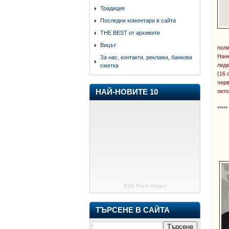
Традиция
Последни коментари в сайта
THE BEST от архивите
Вицът
поли
Нанк
За нас, контакти, реклама, банкова
лиде
сметка
(16 
черв
окт
НАЙ-НОВИТЕ 10
*****
RSS Feed Widget
ТЪРСЕНЕ В САЙТА