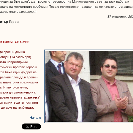
лиция за България”, ще търсим отговорност на Министерския съвет за тази работа и
ване на конкретните проблеми. Това е единственият вариант да се излезе от сегашна
уация.
(със съкращения)
17 октомври 201
итър Горов
*
КТИВЪТ СЕ СМЕЕ
и броени дни на
овден (14 октомври)
мата непримирими
тически врагове Горов и
ов бяха един до друг на
ралния площад в Троян -
естването на празника на
а. И както си личи,
емаха дипломатично и с
иране неволната „закачка”
омакините да ги поставят
 до друг на трибуната.
Начало