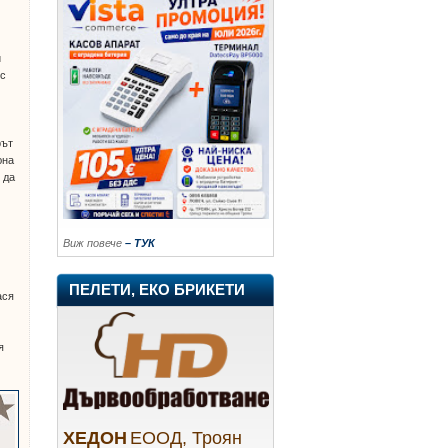
и
 с
рът
юна
 да
Виж повече
– ТУК
ПЕЛЕТИ, ЕКО БРИКЕТИ
ася
я
ХЕДОН
ЕООД, Троян