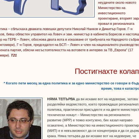
неудачите около новото
Министерство на
инвестиционното
проектиране, вторият зар
провал в регионалната
тика – сблъскаха двамата ловешки депутати Николай Нанков и Димитър Горов. Г-н
ов, бивш областен управител на Ловеч и зам.-министър в кабинета Борисов и настоя
р на ГЕРБ – Ловеч, обоснова двата вота в изказване от трибуната на Народното събра
октомври). Г-н Горов, председател на БСП – Ловеч и член на националното ръководств
ената партия, обясни несъстоятелността на вотовете в интервю за ТВ „Европа” (17
омври).
Т21
Постигнахте колап
* Когато пети месец за една политика и за едно министерство се говори в бъ
време, това е катаст
НЯМА ТЕПЪРВА
да ви искаме вот на недоверие, затова
разделяйки ведомството, което провеждаше регионалнат
политика, практически присъдихте и на двете министерс
технически нокаут – Министерство на регионалното
развитие (МРР) е тежко контузено, бих казал направо
осакатено, а Министерство на инвестиционното проекти
(МИП) е в невъзможност да се концентрира и да се държ
крака. Няма тепърва да ви искаме вот на недоверие, че