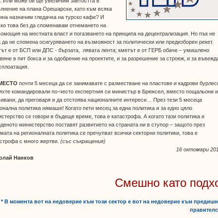
 Или може би ще увеличим заетостта в
лнение на плана Орешарски, като към всяка
на назначим гледачка на турско кафе? И
ко това без да споменавам отнемането на
омощия на местната власт и погазването на принципа на децентрализация. Но пък не
 да не спомена осигуряването на възможност за политически или предизборен рекет.
ът е от БСП или ДПС - бързата, лявата лента; кметът е от ГЕРБ обаче – умишлено
вяне в пит бокса и за одобрение на проектите, и за разрешение за строеж, и за въвежд
сплоатация.
МЕСТО
почти 5 месеца да се занимавате с разместване на пластове и кадрови бурлес
яхте командировали по-често експертния си министър в Брюксел, вместо пощальони 
ивани, да преговаря и да отстоява националните интереси… През тези 5 месеца
онална политика нямаше! Когато пети месец за една политика и за едно цяло
стерство се говори в бъдеще време, това е катастрофа. А когато тази политика и
деното министерство поставят развитието на страната ни в ступор – защото през
мата на регионалната политика се пречупват всички секторни политики, това е
строфа с много жертви.
(със съкращения)
16 октомври 201
олай Нанков
Смешно като подх
* В момента вот на недоверие към този сектор е вот на недоверие към предиш
правителс