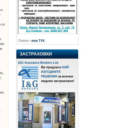
та.
-
а се
н.
Повече
- виж ТУК
ова
ъм
ЗАСТРАХОВКИ
I
&
G Insurance Brokers Ltd.
й
Ви предлага
НАЙ-
ИЗГОДНИТЕ
не,
РЕШЕНИЯ
за всички
х
видове застраховки!
ие,
е