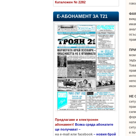
Каталожен № 2282
гово
ФАК
Е-АБОНАМЕНТ ЗА Т21
вижд
имам
анал
осъщ
прав
ПРИ
моме
задъ
Това
прав
инте
непо
икон
НЕ 
ситу
прак
сили
форм
Предлагаме и електронен
нати
абонамент!
Всяка сряда абонатите
ситу
ще получават
–
е по
на e-mail или facebook
–
новия брой