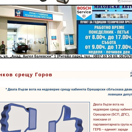
нков срещу Горов
О
2
* Двата бързи вота на недоверие срещу кабинета Орешарски сблъскаха два
ловешки депут
Двата бързи вота на
недоверие срещу кабине
Орешарски (БСП, ДПС),
поискани от
парламентарната група н
ГЕРБ – единият заради