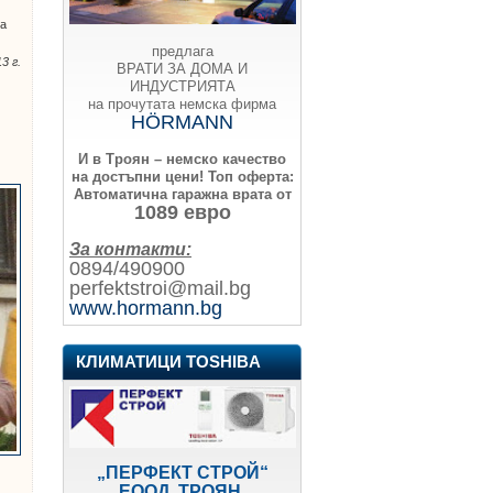
та
предлага
3 г.
ВРАТИ ЗА ДОМА И
ИНДУСТРИЯТА
на прочутата немска фирма
HÖRMANN
И в Троян – немско качество
на достъпни цени!
Топ оферта:
Автоматична гаражна врата от
1089 евро
За контакти:
0894/490900
perfektstroi@mail.bg
www.hormann.bg
КЛИМАТИЦИ TOSHIBA
„ПЕРФЕКТ СТРОЙ“
ЕООД, ТРОЯН