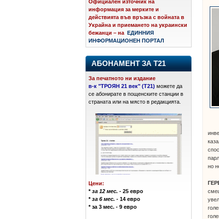
Официален източник на
информация за мерките и
действията във връзка с войната в
Украйна и приемането на украински
бежанци – на
ЕДИННИЯ
ИНФОРМАЦИОНЕН ПОРТАЛ
АБОНАМЕНТ ЗА Т21
За печатното ни издание
в-к "ТРОЯН 21 век" (Т21)
можете да
се абонирате в пощенските станции в
страната или на място в редакцията.
инве
каза
спос
парл
но н
ГЕР
Цени:
смеш
*
за 12 мес.
- 25 евро
*
за 6 мес.
- 14 евро
увел
* за 3 мес. - 9 евро
голе
голе