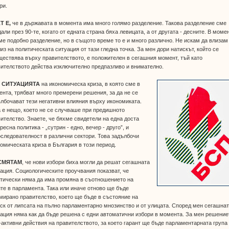
ри.
Т Е,
че в държавата в момента има много голямо разделение. Такова разделение сме
али през 90-те, когато от едната страна бяха левицата, а от другата - десните. В моме
е подобно разделение, но в същото време то е и много различно. Не искам да влизам
из на политическата ситуация от тази гледна точка. За мен дори натискът, който се
ествява върху правителството, е положителен в сегашния момент, тъй като
ителството действа изключително предпазливо и внимателно.
 СИТУАЦИЯТА
на икономическа криза, в която сме в
нта, трябват много премерени решения, за да не се
лбочават тези негативни влияния върху икономиката.
 е нещо, което не се случваше при предишното
ителство. Знаете, че бяхме свидетели на една доста
ресна политика - „сутрин - едно, вечер - друго”, и
следователност в различни сектори. Това задълбочи
омическата криза в България в този период.
СМЯТАМ
, че нови избори биха могли да решат сегашната
ация. Социологическите проучвания показват, че
тически няма да има промяна в съотношението на
те в парламента. Така или иначе отново ще бъде
ирано правителство, което ще бъде в състояние на
ск от липсата на пълно парламентарно мнозинство и от улицата. Според мен сегашна
ация няма как да бъде решена с едни автоматични избори в момента. За мен решение
-активни действия на правителството, за което гарант ще бъде парламентарната група