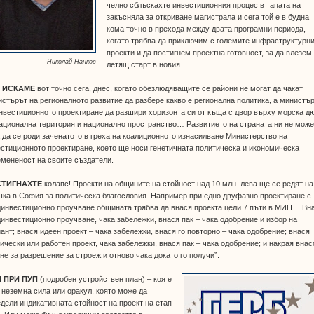
челно сблъскахте инвестиционния процес в тапата на
закъсняла за откриване магистрала и сега той е в будна
кома точно в прехода между двата програмни периода,
когато трябва да приключим с големите инфраструктурн
проекти и да постигнем проектна готовност, за да влезем
Николай Нанков
летящ старт в новия…
 ИСКАМЕ
вот точно сега, днес, когато обезлюдяващите се райони не могат да чакат
стърът на регионалното развитие да разбере какво е регионална политика, а министъ
нвестиционното проектиране да разшири хоризонта си от къща с двор върху морска д
ационална територия и национално пространство… Развитието на страната ни не може
 да се роди заченатото в греха на коалиционното изнасилване Министерство на
стиционното проектиране, което ще носи генетичната политическа и икономическа
мененост на своите създатели.
ТИГНАХТЕ
колапс! Проекти на общините на стойност над 10 млн. лева ще се редят на
ка в София за политическа благословия. Например при едно двуфазно проектиране с
инвестиционно проучване общината трябва да внася проекта цели 7 пъти в МИП… Вн
инвестиционно проучване, чака забележки, внася пак – чака одобрение и избор на
ант; внася идеен проект – чака забележки, внася го повторно – чака одобрение; внася
ически или работен проект, чака забележки, внася пак – чака одобрение; и накрая внас
не за разрешение за строеж и отново чака докато го получи”.
 ПРИ ПУП
(подробен устройствен план) – коя е
 неземна сила или оракул, която може да
дели индикативната стойност на проект на етап