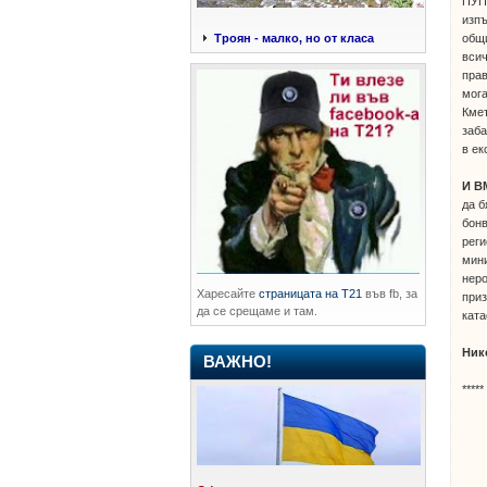
ПУП.
изпъ
общи
Троян - малко, но от класа
всич
прав
мога
Кмет
заба
в ек
И В
да б
бонв
реги
мини
неро
Харесайте
страницата на Т21
във fb, за
приз
да се срещаме и там.
ката
Ник
ВАЖНО!
*****