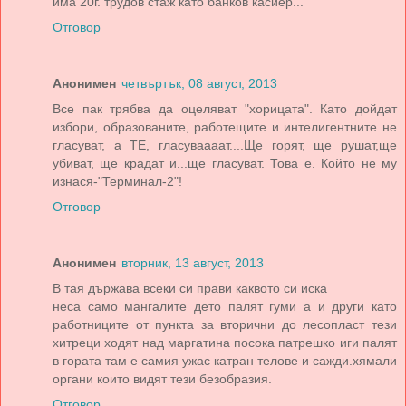
има 20г. трудов стаж като банков касиер...
Отговор
Анонимен
четвъртък, 08 август, 2013
Все пак трябва да оцеляват "хорицата". Като дойдат
избори, образованите, работещите и интелигентните не
гласуват, а ТЕ, гласуваааат....Ще горят, ще рушат,ще
убиват, ще крадат и...ще гласуват. Това е. Който не му
изнася-"Терминал-2"!
Отговор
Анонимен
вторник, 13 август, 2013
В тая държава всеки си прави каквото си иска
неса само мангалите дето палят гуми а и други като
работниците от пункта за вторични до лесопласт тези
хитреци ходят над маргатина посока патрешко иги палят
в гората там е самия ужас катран телове и сажди.хямали
органи които видят тези безобразия.
Отговор