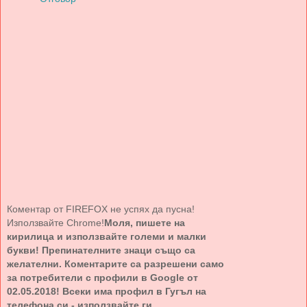
Коментар от FIREFOX не успях да пусна!
Използвайте Chrome!
Моля, пишете на
кирилица и използвайте големи и малки
букви! Препинателните знаци също са
желателни. Коментарите са разрешени само
за потребители с профили в Google от
02.05.2018! Всеки има профил в Гугъл на
телефона си - използвайте ги.