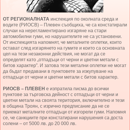
ОТ РЕГИОНАЛНАТА
инспекция по околната среда и
водите (РИОСВ) – Плевен съобщиха, че са констатирали
случаи на нерегламентирано изгаряне на стари
автомобилни гуми, но нарушителите не са установени.
От инспекцията напомнят, че металните оплетки, които
остават след изгарянето на гумите и които са основната
цел на тези незаконни действия, не могат да се
определят като „отпадъци от черни и цветни метали с
битов характер”. И затова тези метални оплетки не могат
да бъдат предавани в пунктовете за изкупуване на
отпадъци от черни и цветни метали с битов характер.
РИОСВ – ПЛЕВЕН
е изпратила писма до всички
пунктове за търговска дейност с отпадъци от черни и
цветни метали на своята територия, включително и тези
в община Троян, с изрично предписание да не се
приемат металните отпадъци от изгорели гуми. Напомня
се, че санкциите при констатирани нарушения са доста
солени – от 5000 лв. до 20 000 лв.