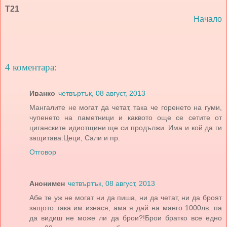
Т21
Начало
4 коментара:
Иванко
четвъртък, 08 август, 2013
Мангалите не могат да четат, така че горенето на гуми,
чупенето на паметници и каквото още се сетите от
циганските идиотщини ще си продължи. Има и кой да ги
защитава:Цеци, Сали и пр.
Отговор
Анонимен
четвъртък, 08 август, 2013
Абе те уж не могат ни да пиша, ни да четат, ни да броят
защото така им изнася, ама я дай на манго 1000лв. па
да видиш не може ли да брои?!Брои братко все едно