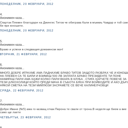
ПОНЕДЕЛНИК, 20 ФЕВРУАРИ, 2012
4.
Анонимен каза...
Спартак Плевен благодари на Джингис Титов че обиграва Кали в мъжкиь Чавдар и той сам
би при юношите.
ПОНЕДЕЛНИК, 20 ФЕВРУАРИ, 2012
5.
Анонимен каза...
Браво и успехи в следващия домакински мач!
ВТОРНИК, 21 ФЕВРУАРИ, 2012
6.
Анонимен каза...
МНОГО ДОБРЕ ИГРАХМЕ АМА ПАДНАХМЕ БРАВО ТИТОВ ЗАЩОТО РАЗБРАХ ЧЕ И ЮНОШ
НА ПЛЕВЕН СА ТЕ БИЛИ И ВЗИМАШ 500 ЛВ ЗАПЛАТА БРАВО ПРЕЗИДЕНТЕ ТИ ПОНЕ
НАМИРАШ ПАРИ АМА КАЖИ КОЛКО ПАРИ ВКАРА В КЛУБА , СТИГА ХАРЧЕТЕ ПОВЕЧЕ ЗА
ТЕЗИ АЛКОХОЛИЦИ КОЙТО ПРЕДИ МАЧА В СЪБОТА БЯХА ПРИ ВОЙВОДИТЕ И АКО ДЪР
НЯКОЙ СМЕТКА НА ТЕЗИ МИЙЛЮЗИ ЗАСРАМЕТЕ СЕ ВЕЧЕ КАЛИНЕЛЧОВЦИ
СРЯДА, 22 ФЕВРУАРИ, 2012
7.
Анонимен каза...
Добре Иване (№5) ама го казващ откак Пирона те свали от трона.В неделя ще бием а вие
само ще лаете
ЧЕТВЪРТЪК, 23 ФЕВРУАРИ, 2012
8.