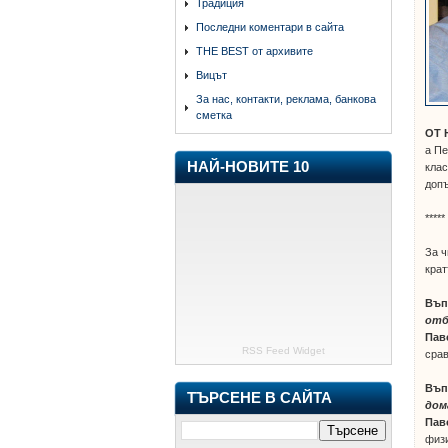
Традиция
Последни коментари в сайта
THE BEST от архивите
Вицът
За нас, контакти, реклама, банкова
сметка
ОТ 
а Пе
НАЙ-НОВИТЕ 10
клас
допъ
*****
За ч
крат
Въп
отб
Пав
RSS Feed Widget
срав
Въп
ТЪРСЕНЕ В САЙТА
дом
Пав
физи