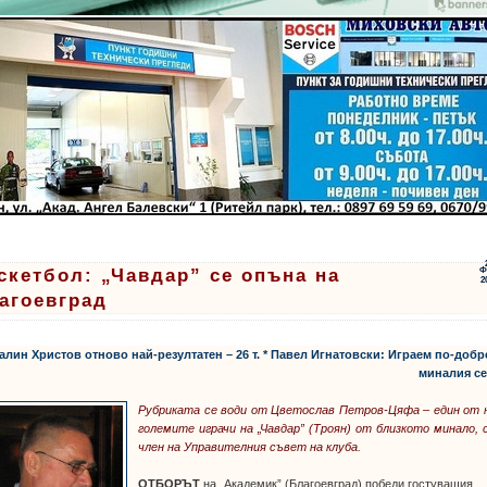
скетбол: „Чавдар” се опъна на
Ф
2
агоевград
Калин Христов отново най-резултатен – 26 т. * Павел Игнатовски: Играем по-добр
миналия се
Рубриката се води от Цветослав Петров-Цяфа – един от 
големите играчи на „Чавдар” (Троян) от близкото минало, 
член на Управителния съвет на клуба.
ОТБОРЪТ
на „Академик” (Благоевград) победи гостуващия