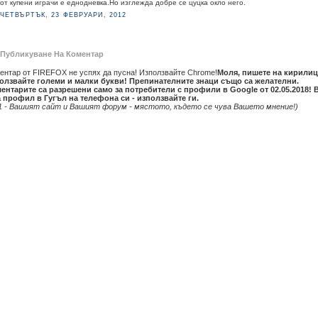
от купени играчи е еднодневка.Но изглежда добре се цуцка окло него.
ЧЕТВЪРТЪК, 23 ФЕВРУАРИ, 2012
Публикуване На Коментар
ентар от FIREFOX не успях да пусна! Използвайте Chrome!
Моля, пишете на кирилиц
олзвайте големи и малки букви! Препинателните знаци също са желателни.
ентарите са разрешени само за потребители с профили в Google от 02.05.2018! 
 профил в Гугъл на телефона си - използвайте ги.
1 - Вашият сайт и Вашият форум - мястото, където се чува Вашето мнение!)