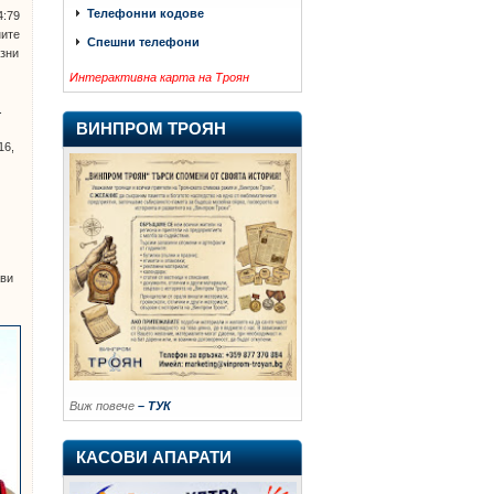
Телефонни кодове
4:79
ните
Спешни телефони
озни
Интерактивна карта на Троян
.
ВИНПРОМ ТРОЯН
16,
ави
Виж повече
– ТУК
КАСОВИ АПАРАТИ