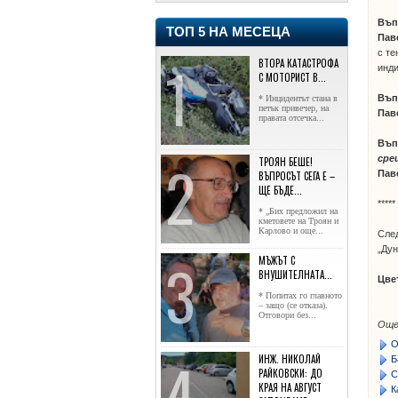
Въп
ТОП 5 НА МЕСЕЦА
Пав
с те
ВТОРА КАТАСТРОФА
инди
С МОТОРИСТ В...
Въп
* Инцидентът стана в
петък привечер, на
Пав
правата отсечка...
Въп
сре
ТРОЯН БЕШЕ!
Пав
ВЪПРОСЪТ СЕГА Е –
ЩЕ БЪДЕ...
*****
* „Бих предложил на
кметовете на Троян и
Карлово и още...
След
„Дун
МЪЖЪТ С
ВНУШИТЕЛНАТА...
Цве
* Попитах го главното
– защо (се отказа).
Отговори без...
Още
О
ИНЖ. НИКОЛАЙ
Б
РАЙКОВСКИ: ДО
С
КРАЯ НА АВГУСТ
К