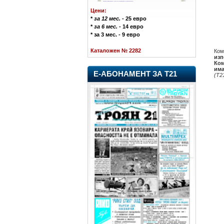
Цени:
*
за 12 мес.
- 25 евро
*
за 6 мес.
- 14 евро
* за 3 мес. - 9 евро
Каталожен № 2282
Ком
изп
Ком
има
Е-АБОНАМЕНТ ЗА Т21
(Т2