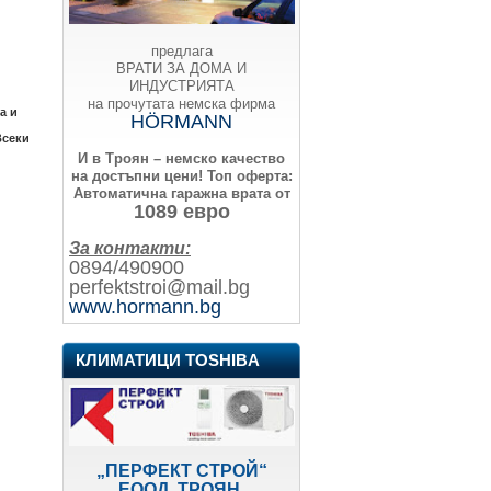
предлага
ВРАТИ ЗА ДОМА И
ИНДУСТРИЯТА
на прочутата немска фирма
а и
HÖRMANN
Всеки
И в Троян – немско качество
на достъпни цени!
Топ оферта:
Автоматична гаражна врата от
1089 евро
За контакти:
0894/490900
perfektstroi@mail.bg
www.hormann.bg
КЛИМАТИЦИ TOSHIBA
„ПЕРФЕКТ СТРОЙ“
ЕООД, ТРОЯН