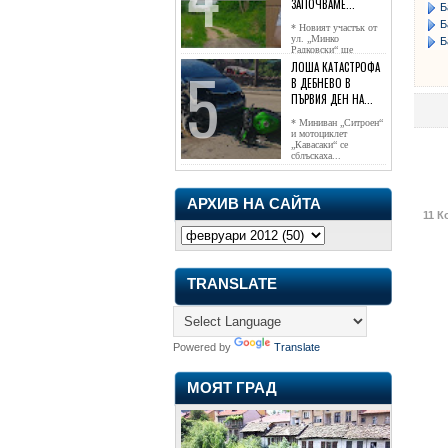
ЗАПОЧВАМЕ...
Б
Б
* Новият участък от
ул. „Минко
Б
Радковски“ ще
достигне жк...
ЛОША КАТАСТРОФА
В ДЕБНЕВО В
ПЪРВИЯ ДЕН НА...
* Миниван „Ситроен“
и мотоциклет
„Кавасаки“ се
сблъскаха...
АРХИВ НА САЙТА
11 К
TRANSLATE
Powered by
Translate
МОЯТ ГРАД