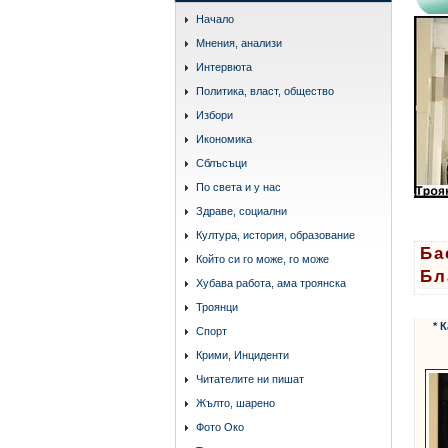
Начало
Мнения, анализи
Интервюта
Политика, власт, общество
Избори
Икономика
Сблъсъци
По света и у нас
Здраве, социални
Култура, история, образование
Ба
Който си го може, го може
Бл
Хубава работа, ама троянска
Троянци
* 
Спорт
Крими, Инциденти
Читателите ни пишат
Жълто, шарено
Фото Око