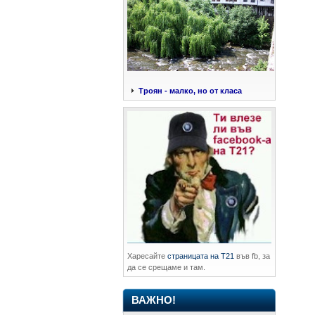
Троян - малко, но от класа
Харесайте
страницата на Т21
във fb, за
да се срещаме и там.
ВАЖНО!