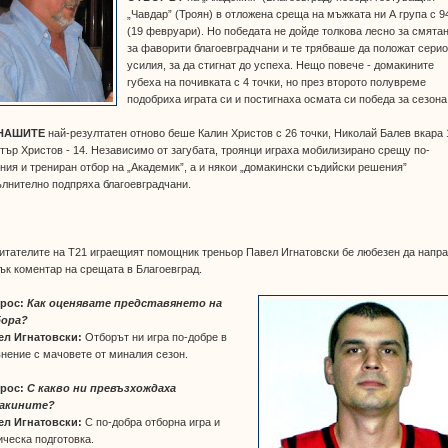
„Чавдар” (Троян) в отложена среща на мъжката ни А група с 9
(19 февруари). Но победата не дойде толкова лесно за смята
за фаворити благоевградчани и те трябваше да положат сери
усилия, за да стигнат до успеха. Нещо повече - домакините
губеха на почивката с 4 точки, но през второто полувреме
подобриха играта си и постигнаха осмата си победа за сезона
НАШИТЕ
най-резултатен отново беше Калин Христов с 26 точки, Николай Балев вкара 
тър Христов - 14. Независимо от загубата, троянци играха мобилизирано срещу по-
ния и трениран отбор на „Академик”, а и някои „домакински съдийски решения”
лнително подпряха благоевградчани.
итателите на Т21 играещият помощник треньор Павел Игнатовски бе любезен да напр
ък коментар на срещата в Благоевград.
рос:
Как оценявате представянето на
ора?
ел Игнатовски:
Отборът ни игра по-добре в
нение с мачовете от миналия сезон.
рос:
С какво ни превъзхождаха
акините?
ел Игнатовски:
С по-добра отборна игра и
ческа подготовка.