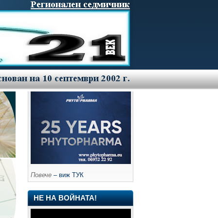
Повече
– виж ТУК
НЕ НА ВОЙНАТА!