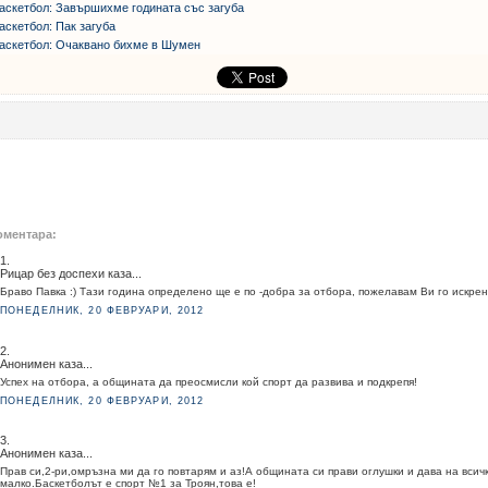
аскетбол: Завършихме годината със загуба
аскетбол: Пак загуба
аскетбол: Очаквано бихме в Шумен
оментара:
1.
Рицар без доспехи каза...
Браво Павка :) Тази година определено ще е по -добра за отбора, пожелавам Ви го искрен
ПОНЕДЕЛНИК, 20 ФЕВРУАРИ, 2012
2.
Анонимен каза...
Успех на отбора, а общината да преосмисли кой спорт да развива и подкрепя!
ПОНЕДЕЛНИК, 20 ФЕВРУАРИ, 2012
3.
Анонимен каза...
Прав си,2-ри,омръзна ми да го повтарям и аз!А общината си прави оглушки и дава на всич
малко.Баскетболът е спорт №1 за Троян,това е!