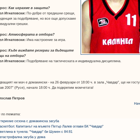
рос:
Как играхме в защита?
ел Игнатовски:
По-добре от предишни срещи,
нденция за подобряване, но все още допускаме
видуални грешки.
рос:
Атмосферата в отбора?
ел Игнатовски:
Има настроение за игра.
рос:
Къде виждате резерви за бъдещите
щи на отбора?
ел Игнатовски:
Подобряване на тактическата и индивидуална дисциплина.
ващият ни мач е домакински - на 26 февруари от 18:00 ч. в зала „Чавдар”, ще ни гост
ав 2007” (Русе), начало 18:00 ч. Да подкрепим момчетата!
тослав Петров
Нач
 по темата:
ткрихме сезона с домакинска загуба
аскетбол: Капитанът на мъжете Петър Лалев оглави БК "Чавдар"
ветлина в тунела: "Чавдар" би Шумен с 84:81
атастрофална загуба у дома