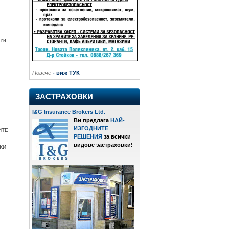
 ги
Повече
- виж ТУК
ЗАСТРАХОВКИ
I
&
G Insurance Brokers Ltd.
Ви предлага
НАЙ-
ИЗГОДНИТЕ
ИТЕ
РЕШЕНИЯ
за всички
видове застраховки!
ЖИ