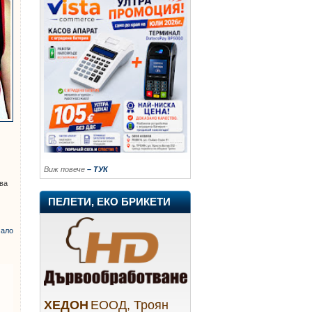
Виж повече
– ТУК
ува
ПЕЛЕТИ, ЕКО БРИКЕТИ
ало
ХЕДОН
ЕООД, Троян