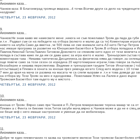
Анонимен каза...
Чанков каза: В Благоевград троянци вкараха...4 точки.Всички други са дело на чужденците
наздраве!
ЧЕТВЪРТЪК, 23 ФЕВРУАРИ, 2012
9.
Анонимен каза...
Чанков:Не знам какво ме намесвате мене ,никога не съм пожелавал Троян да пада да губи
и.т.н . Радвал съм се на победите на отбора (колкото и малко да са те) Коментирам играта
нивото на клуба.Само да вметна ,че 500 лева не сме взимали нита АЗ нито Петър Петров 
нас имаше програма за развитие на Юношеския баскетбол в Троян.В отбора попадаха и И
Павлов,Николай Гатев,Павлин Гатовски.Доколкото си спомням нито едно от тези момчета 
попада в състава камо ли да им се дава шанс за игра което е жалко . Треньорския състав г
коментирам така : Никаква тактическа Дисциплина,за физическа няма да говоря ,за селекц
още повече само за този сезон се изредиха 20 картотекирани играчи,това говори за пълн
безхаберие и никаква переспектива .Видяхме и треньорския тандем Титов- Игнатовски ( то
отсъстваше) в Плевен в зоната за юноши през уикенда когато След като водеха с 10 точки
7 мин до края на мача се развика на масата че са слепи кьорави и .т.н и това доведе до за
на отбора му. Този Троян за мен е еднодневка . Пожелавам Успех на Лалев и дано върне
Троянския Баскетбол там където му е мястото .
ЧЕТВЪРТЪК, 23 ФЕВРУАРИ, 2012
10.
Анонимен каза...
юноша от Троян: Вярно само при Чанков и П.,Петров помирисвахме терена макар че са от
Плевен а с Финта ги биехме тези.Титов загуби мача,вярно е.Чанков може и да не е спец,а
ни беше кеф с него имаше настроение и умееше да ни мобилизира.
ЧЕТВЪРТЪК, 23 ФЕВРУАРИ, 2012
11.
Анонимен каза...
Добре че един плевенчанин го казва на троянските милюзи Този троянски баскетболен от