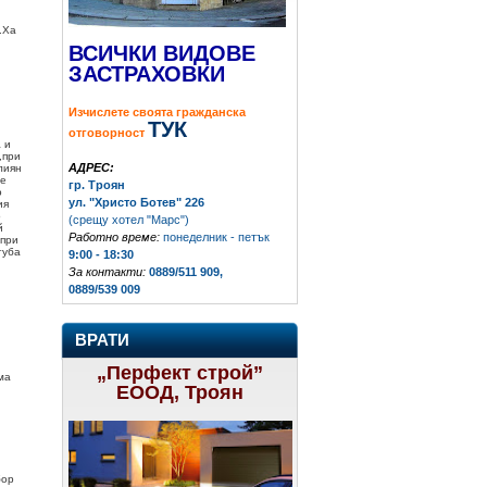
.Ха
ВСИЧКИ ВИДОВЕ
ЗАСТРАХОВКИ
Изчислете своята гражданска
ТУК
отговорност
 и
,при
АДРЕС:
лиян
не
гр. Троян
о
ул. "Христо Ботев" 226
ия
о
(срещу хотел "Марс")
й
Работно време:
понеделник - петък
 при
губа
9:00 - 18:30
За контакти:
0889/511 909,
0889/539 009
ВРАТИ
„Перфект строй”
ма
ЕООД, Троян
бор