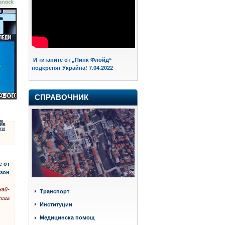
И титаните от „Пинк Флойд“
подкрепят Украйна! 7.04.2022
СПРАВОЧНИК
20
ЕВ
012
е от
зон
най-
Транспорт
сега
Институции
Медицинска помощ