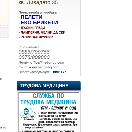
кв. Ливадето 35
Произвежда и продава:
ПЕЛЕТИ
•
ЕКО БРИКЕТИ
•
• ДЪСКИ, ГРЕДИ
• ЛАМПЕРИЯ, ЧЕЛНИ ДЪСКИ
• РАЗВИВАН ФУРНИР
За контакти:
0886/799766
0878/809880
Имейл:
office@hedonbg.com
Сайт:
www.hedonbg.com
Повече информация
– виж ТУК
о!
ТРУДОВА МЕДИЦИНА
ки по