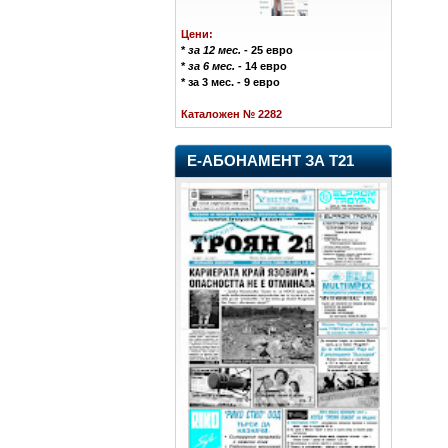
Цени:
*
за 12 мес.
- 25 евро
*
за 6 мес.
- 14 евро
* за 3 мес. - 9 евро
Каталожен № 2282
Е-АБОНАМЕНТ ЗА Т21