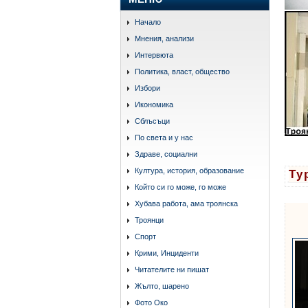
Начало
Мнения, анализи
Интервюта
Политика, власт, общество
Избори
Икономика
Сблъсъци
По света и у нас
Здраве, социални
Култура, история, образование
Ту
Който си го може, го може
Хубава работа, ама троянска
Троянци
Спорт
Крими, Инциденти
Читателите ни пишат
Жълто, шарено
Фото Око