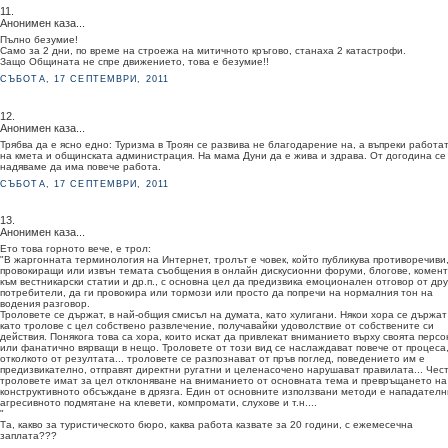
11.
Анонимен каза...
Пълно безумие!
Само за 2 дни, по време на строежа на митичното кръгово, станаха 2 катастрофи.
Защо Общината не спре движението, това е безумие!!
СЪБОТА, 17 СЕПТЕМВРИ, 2011
12.
Анонимен каза...
Трябва да е ясно едно: Туризма в Троян се развива не благодарение на, а въпреки работа
на кмета и общинската администрация. На мама Дуни да е жива и здрава. От догодина се
надяваме да има повече работа.
СЪБОТА, 17 СЕПТЕМВРИ, 2011
13.
Анонимен каза...
Ето това горното вече, е трол:
"В жаргонната терминология на Интернет, тролът е човек, който публикува противоречиви
провокиращи или извън темата съобщения в онлайн дискусионни форуми, блогове, комен
към вестникарски статии и др.п., с основна цел да предизвика емоционален отговор от др
потребители, да ги провокира или тормози или просто да попречи на нормалния тон на
водения разговор.
Троловете се държат, в най-общия смисъл на думата, като хулигани. Някои хора се държат
като тролове с цел собствено развлечение, получавайки удоволствие от собствените си
действия. Понякога това са хора, които искат да привлекат вниманието върху своята персо
или фанатично вярващи в нещо. Троловете от този вид се наслаждават повече от процеса
отколкото от резултата... троловете се разпознават от пръв поглед, поведението им е
предизвикателно, отправят директни ругатни и целенасочено нарушават правилата... Чес
троловете имат за цел отклоняване на вниманието от основната тема и превръщането на
конструктивното обсъждане в дрязга. Един от основните използвани методи е нападателни
агресивното подмятане на клевети, компромати, слухове и т.н....
"
Та, какво за туристическото бюро, каква работа казвате за 20 години, с ежемесечна
заплата???