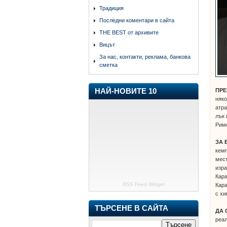
Традиция
Последни коментари в сайта
THE BEST от архивите
Вицът
За нас, контакти, реклама, банкова
сметка
ПРЕЗ
НАЙ-НОВИТЕ 10
няко
атра
лък 
Римс
ЗА 
кемп
мест
изра
Кара
RSS Feed Widget
Кара
с хи
ТЪРСЕНЕ В САЙТА
ДА 
реал