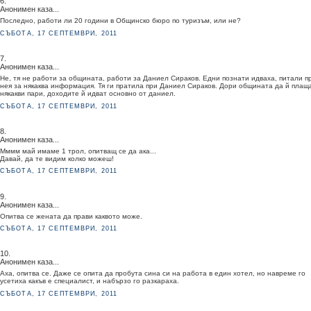
6.
Анонимен каза...
Последно, работи ли 20 години в Общинско бюро по туризъм, или не?
СЪБОТА, 17 СЕПТЕМВРИ, 2011
7.
Анонимен каза...
Не, тя не работи за общината, работи за Даниел Сираков. Едни познати идваха, питали п
нея за някаква информация. Тя ги пратила при Даниел Сираков. Дори общината да й плащ
някакви пари, доходите й идват основно от даниел.
СЪБОТА, 17 СЕПТЕМВРИ, 2011
8.
Анонимен каза...
Мммм май имаме 1 трол, опитващ се да ака...
Давай, да те видим колко можеш!
СЪБОТА, 17 СЕПТЕМВРИ, 2011
9.
Анонимен каза...
Опитва се жената да прави каквото може.
СЪБОТА, 17 СЕПТЕМВРИ, 2011
10.
Анонимен каза...
Аха, опитва се. Даже се опита да пробута сина си на работа в един хотел, но навреме го
усетиха какъв е специалист, и набързо го разкараха.
СЪБОТА, 17 СЕПТЕМВРИ, 2011