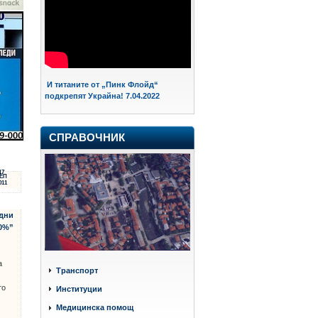
И титаните от „Пинк Флойд“
подкрепят Украйна! 7.04.2022
СПРАВОЧНИК
17
ЕП
011
 дни
80%”
а
Транспорт
то
Институции
Медицинска помощ