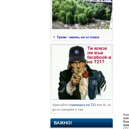
Троян - малко, но от класа
Харесайте
страницата на Т21
във fb, за
да се срещаме и там.
Ком
изп
Ком
ВАЖНО!
има
(Т2