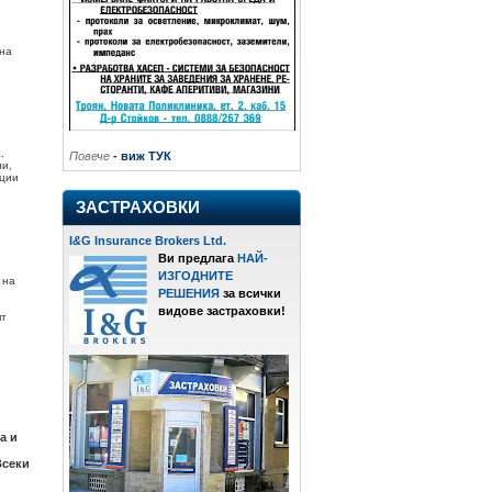
 на
.
Повече
- виж ТУК
ли,
ации
ЗАСТРАХОВКИ
I
&
G Insurance Brokers Ltd.
Ви предлага
НАЙ-
ИЗГОДНИТЕ
 на
РЕШЕНИЯ
за всички
видове застраховки!
ят
а и
Всеки