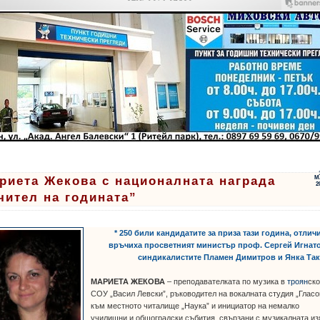
риета Жекова с националната награда
М
2
чител на годината”
* 250 били кандидатите за приза тази година, отлич
връчиха просветният министър проф. Сергей Игнат
синдикалистите Пламен Димитров и Янка Та
МАРИЕТА ЖЕКОВА
– преподавателката по музика в
троян
ско
СОУ „Васил Левски”, ръководител на вокалната студия „Гласо
към местното читалище „Наука” и инициатор на немалко
училищни и общоградски събития, свързани с музикалната из