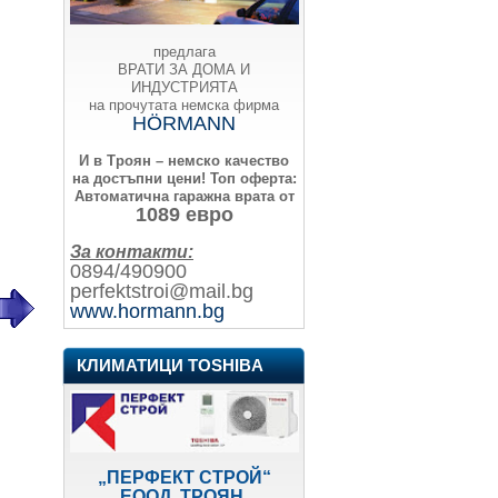
предлага
ВРАТИ ЗА ДОМА И
ИНДУСТРИЯТА
на прочутата немска фирма
HÖRMANN
И в Троян – немско качество
на достъпни цени!
Топ оферта:
Автоматична гаражна врата от
1089 евро
За контакти:
0894/490900
perfektstroi@mail.bg
www.hormann.bg
КЛИМАТИЦИ TOSHIBA
„ПЕРФЕКТ СТРОЙ“
ЕООД, ТРОЯН