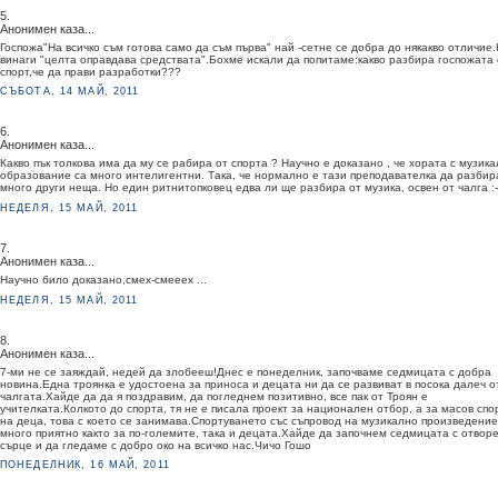
5.
Анонимен каза...
Госпожа"На всичко съм готова само да съм първа" най -сетне се добра до някакво отличие
винаги "целта оправдава средствата".Бохме искали да попитаме:какво разбира госпожата 
спорт,че да прави разработки???
СЪБОТА, 14 МАЙ, 2011
6.
Анонимен каза...
Какво пък толкова има да му се рабира от спорта ? Научно е доказано , че хората с музик
образование са много интелигентни. Така, че нормално е тази преподавателка да разбир
много други неща. Но един ритнитопковец едва ли ще разбира от музика, освен от чалга :-)
НЕДЕЛЯ, 15 МАЙ, 2011
7.
Анонимен каза...
Научно било доказано,смех-смееех ...
НЕДЕЛЯ, 15 МАЙ, 2011
8.
Анонимен каза...
7-ми не се заяждай, недей да злобееш!Днес е понеделник, започваме седмицата с добра
новина.Една троянка е удостоена за приноса и децата ни да се развиват в посока далеч о
чалгата.Хайде да да я поздравим, да погледнем позитивно, все пак от Троян е
учителката.Колкото до спорта, тя не е писала проект за национален отбор, а за масов спо
на деца, това с което се занимава.Спортуването със съпровод на музикално произведение
много приятно както за по-големите, така и децата.Хайде да започнем седмицата с отвор
сърце и да гледаме с добро око на всичко нас.Чичо Гошо
ПОНЕДЕЛНИК, 16 МАЙ, 2011