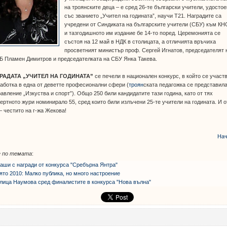
на троянските деца – е сред 26-те български учители, удосто
със званието „Учител на годината”, научи Т21. Наградите са
учредени от Синдиката на българските учители (СБУ) към КН
и тазгодишното им издание бе 14-то поред. Церемонията се
състоя на 12 май в НДК в столицата, а отличията връчиха
просветният министър проф. Сергей Игнатов, председателят 
Б Пламен Димитров и председателката на СБУ Янка Такева.
РАДАТА „УЧИТЕЛ НА ГОДИНАТА”
се печели в национален конкурс, в който се участ
аботка в една от деветте професионални сфери (
троян
ската педагожка се представила
авление „Изкуства и спорт”). Общо 250 били кандидатите тази година, като от тях
ертното жури номинирало 55, сред които били излъчени 25-те учители на годината. И о
– честито на г-жа Жекова!
Нач
 по темата
:
аши с награди от конкурса "Сребърна Янтра"
ято 2010: Малко публика, но много настроение
лица Наумова сред финалистите в конкурса "Нова вълна"