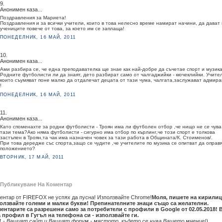
9.
Анонимен каза...
Поздравления за Мариета!
Поздравления и за всички учители, които в това нелесно време намират начини, да дават
учениците повече от това, за което им се заплаща!
ПОНЕДЕЛНИК, 16 МАЙ, 2011
10.
Анонимен каза...
Ами разбира се, че една преподавателка ще знае как най-добре да съчетае спорт и музика
Родните футболисти ли да знаят, дето разбират само от чалгаджийки - кючеклийки. Учите
които съумяват поне малко да отдалечат децата от тази чума, чалгата,заслужават адмир
!
ПОНЕДЕЛНИК, 16 МАЙ, 2011
11.
Анонимен каза...
Като споменахте за родни футболисти - Троян има ли футболен отбор ,че нищо не се чува
тази тема?Ако няма футболисти - сигурно има отбор по кърлинг,че този спорт е толкова
застъпен в Троян,та чак има назначен човек за тази работа в Общината/К. Стоименов/.
При това дередже със спорта,защо се чудите ,че учителите по музика се опитват да оправ
положението?
ВТОРНИК, 17 МАЙ, 2011
Публикуване На Коментар
ентар от FIREFOX не успях да пусна! Използвайте Chrome!
Моля, пишете на кирилиц
олзвайте големи и малки букви! Препинателните знаци също са желателни.
ентарите са разрешени само за потребители с профили в Google от 02.05.2018! 
 профил в Гугъл на телефона си - използвайте ги.
1 - Вашият сайт и Вашият форум - мястото, където се чува Вашето мнение!)