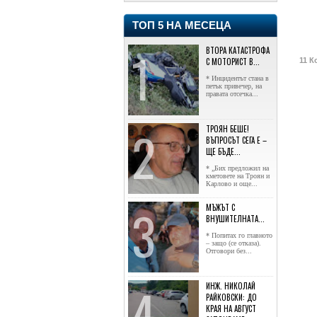
ТОП 5 НА МЕСЕЦА
ВТОРА КАТАСТРОФА
С МОТОРИСТ В...
11 К
* Инцидентът стана в
петък привечер, на
правата отсечка...
ТРОЯН БЕШЕ!
ВЪПРОСЪТ СЕГА Е –
ЩЕ БЪДЕ...
* „Бих предложил на
кметовете на Троян и
Карлово и още...
МЪЖЪТ С
ВНУШИТЕЛНАТА...
* Попитах го главното
– защо (се отказа).
Отговори без...
ИНЖ. НИКОЛАЙ
РАЙКОВСКИ: ДО
КРАЯ НА АВГУСТ