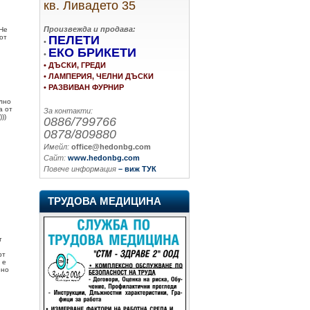
кв. Ливадето 35
Произвежда и продава:
.Не
ПЕЛЕТИ
от
•
ЕКО БРИКЕТИ
•
• ДЪСКИ, ГРЕДИ
• ЛАМПЕРИЯ, ЧЕЛНИ ДЪСКИ
• РАЗВИВАН ФУРНИР
ално
а от
За контакти:
))
0886/799766
0878/809880
Имейл:
office@hedonbg.com
Сайт:
www.hedonbg.com
Повече информация
– виж ТУК
ТРУДОВА МЕДИЦИНА
т
рт
 е
ено