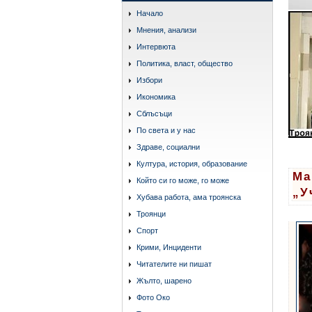
Начало
Мнения, анализи
Интервюта
Политика, власт, общество
Избори
Икономика
Сблъсъци
По света и у нас
Здраве, социални
Култура, история, образование
Ма
Който си го може, го може
„У
Хубава работа, ама троянска
Троянци
Спорт
Крими, Инциденти
Читателите ни пишат
Жълто, шарено
Фото Око