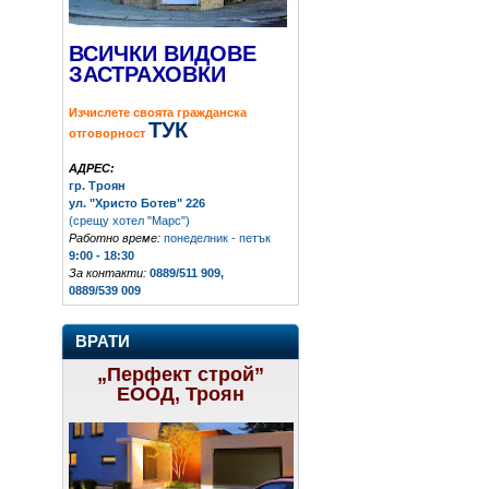
ВСИЧКИ ВИДОВЕ
ЗАСТРАХОВКИ
Изчислете своята гражданска
ТУК
отговорност
АДРЕС:
гр. Троян
ул. "Христо Ботев" 226
(срещу хотел "Марс")
Работно време:
понеделник - петък
9:00 - 18:30
За контакти:
0889/511 909,
0889/539 009
ВРАТИ
„Перфект строй”
ЕООД, Троян