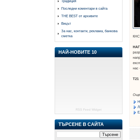
Традиция
Последни коментари в сайта
THE BEST от архивите
Вицът
За нас, контакти, реклама, банкова
сметка
КНС
НАГ
НАЙ-НОВИТЕ 10
разр
напр
експ
нас 
Т21
Още
Н
Л
RSS Feed Widget
Е
ТЪРСЕНЕ В САЙТА