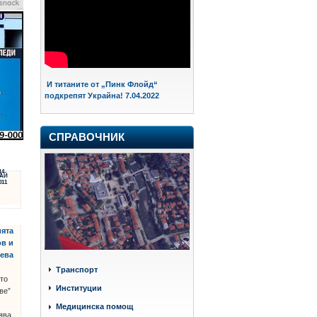
И титаните от „Пинк Флойд“
подкрепят Украйна! 7.04.2022
СПРАВОЧНИК
14
АЙ
011
ията
ов и
кева
Транспорт
то
Институции
ве”
Медицинска помощ
ява