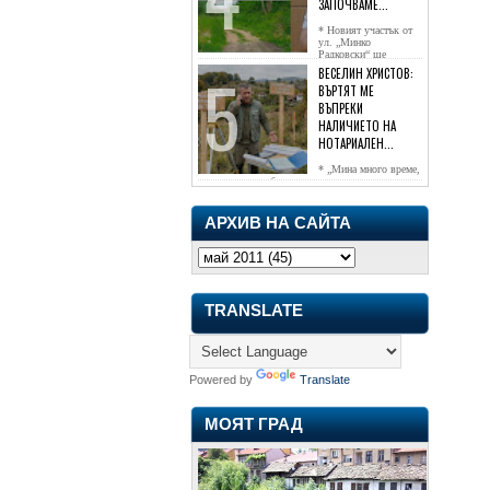
ЗАПОЧВАМЕ...
* Новият участък от
ул. „Минко
Радковски“ ще
достигне жк...
ВЕСЕЛИН ХРИСТОВ:
ВЪРТЯТ МЕ
ВЪПРЕКИ
НАЛИЧИЕТО НА
НОТАРИАЛЕН...
* „Мина много време,
чаках го да се обади, но нищо не...
АРХИВ НА САЙТА
TRANSLATE
Powered by
Translate
МОЯТ ГРАД