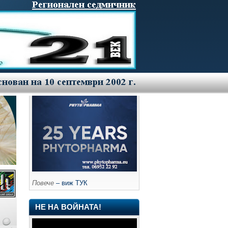
Повече
– виж ТУК
НЕ НА ВОЙНАТА!