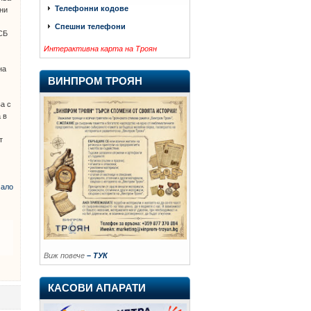
Телефонни кодове
ени
Спешни телефони
СБ
Интерактивна карта на Троян
на
ВИНПРОМ ТРОЯН
ва с
 в
т
ало
Виж повече
– ТУК
КАСОВИ АПАРАТИ