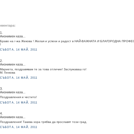
оментара:
1.
Анонимен каза...
Браво на г-жа Жекова ! Желая и успехи и радост в НАЙ-ВАЖНАТА И БЛАГОРОДНА ПРОФЕ
!
СЪБОТА, 14 МАЙ, 2011
2.
Анонимен каза...
Мариета, поздравявам те за това отличие! Заслужаваш го!
М. Генкова
СЪБОТА, 14 МАЙ, 2011
3.
Анонимен каза...
Поздравления и честито!
СЪБОТА, 14 МАЙ, 2011
4.
Анонимен каза...
Поздравления! Такива хора трябва да прославят този град.
СЪБОТА, 14 МАЙ, 2011