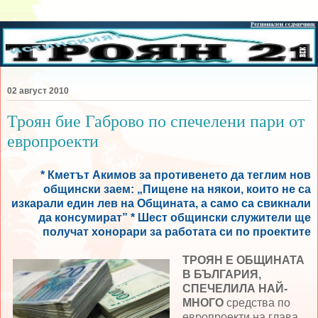
02 август 2010
Троян бие Габрово по спечелени пари от
европроекти
* Кметът Акимов за противенето да теглим нов
общински заем: „Пищене на някои, които не са
изкарали един лев на Общината, а само са свикнали
да консумират” * Шест общински служители ще
получат хонорари за работата си по проектите
ТРОЯН Е ОБЩИНАТА
В БЪЛГАРИЯ,
СПЕЧЕЛИЛА НАЙ-
МНОГО
средства по
европроекти на глава