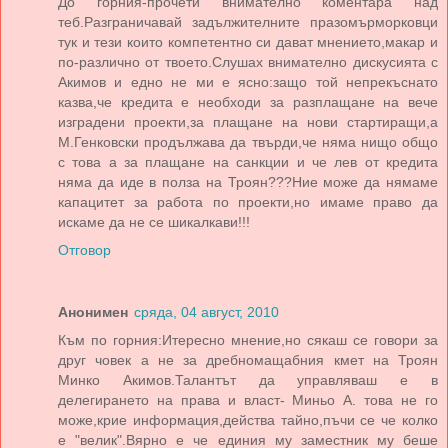
До горния-прочети внимателно коментара над
теб.Разграничавай задължителните празомърморковци
тук и тези които компетентно си дават мнението,макар и
по-различно от твоето.Слушах внимателно дискусията с
Акимов и едно не ми е ясно:защо той непрекъснато
казва,че кредита е необходи за разплащане на вече
изградени проекти,за плащане на нови стартиращи,а
М.Генковски продължава да твърди,че няма нищо общо
с това а за плащане на санкции и че лев от кредита
няма да иде в полза на Троян???Ние може да нямаме
капацитет за работа по проекти,но имаме право да
искаме да не се шикалкави!!!
Отговор
Анонимен
сряда, 04 август, 2010
Към по горния:Итересно мнение,но сякаш се говори за
друг човек а не за дребномащабния кмет на Троян
Минко Акимов.Талантът да управляваш е в
делегирането на права и власт- Миньо А. това не го
може,крие информация,действа тайно,пъчи се че колко
е "велик".Вярно е че единия му заместник му беше