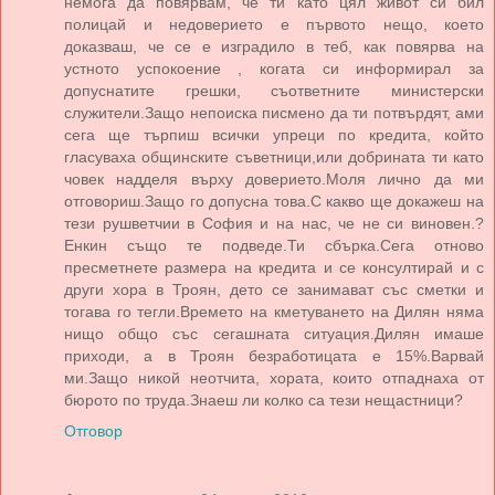
немога да повярвам, че ти като цял живот си бил
полицай и недоверието е първото нещо, което
доказваш, че се е изградило в теб, как повярва на
устното успокоение , когата си информирал за
допуснатите грешки, съответните министерски
служители.Защо непоиска писмено да ти потвърдят, ами
сега ще търпиш всички упреци по кредита, който
гласуваха общинските съветници,или добрината ти като
човек надделя върху доверието.Моля лично да ми
отговориш.Защо го допусна това.С какво ще докажеш на
тези рушветчии в София и на нас, че не си виновен.?
Енкин също те подведе.Ти сбърка.Сега отново
пресметнете размера на кредита и се консултирай и с
други хора в Троян, дето се занимават със сметки и
тогава го тегли.Времето на кметуването на Дилян няма
нищо общо със сегашната ситуация.Дилян имаше
приходи, а в Троян безработицата е 15%.Варвай
ми.Защо никой неотчита, хората, които отпаднаха от
бюрото по труда.Знаеш ли колко са тези нещастници?
Отговор