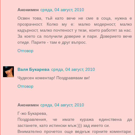
Анонимен
сряда, 04 август, 2010
Освен това, тъй като вече не сме в соца, нужна е
прозрачност. Колко му е: малко модерност, малко
кадърност, малко почтеност у тези, които работят за нас.
За което са получили доверие и пари. Доверието вече
отиде. Парите - там е друг въпрос.
Отговор
Валя Букарева
сряда, 04 август, 2010
Чудесен коментар! Поздравявам ви!
Отговор
Анонимен
сряда, 04 август, 2010
Г-жо Букарева,
Поздравления, че имате куража единствена да
застанете, като истински мъж:))) зад името си.
Внимателно прочетох още веднъж горните коментари.