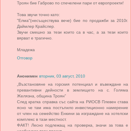
Троян бие Габрово по спечелени пари от европроекти!
Това звучи точно като:
"Елма"(несъществува вече) бие по продажби за 2010г.
Даймлер Крайслер.
Звучи смешно за тези които са в час, а за тези които
вярват е трагично.
Младежа
Отговор
Анонимен
вторник, 03 август, 2010
„Възстановяне на горския потенциал и въвеждане на
превантивни дейности в землището на с. Голяма
Желязна, община Троян”
След кратка справка със сайта на РИОСВ Плевен става
ясно че там има постъпило инвестиционно намерение
от член на семейство Енкини за изграждане на хотелски
комплекс в тази местност.
ФАКТ! Лесно подлежащ на проверка, значи за това е