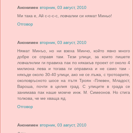
Анонимен
вторник, 03 август, 2010
Ми така е, Ай с-с-с-с, ловчалии си нямат Миньо!
Отговор
Анонимен
вторник, 03 август, 2010
Нямат Минъо, но ни взеха Минчо, който явно много
добре се справя там. Тези улици, за които пишете
ловчалнлии ги правиха пак по някакъв проект от около 4
милиона лева и тогава ги оправиха и не само там -
някъде около 30-40 улици, ако не се лъжа, с тротоарите,
околовръсното шосе на пътя Троян -Плевен, Младост,
Вароша, почти в целия град. С улиците в града се
занимава пак наше момче инж. М. Симеонов. Но стига
толкова, че ме хваща яд.
Отговор
Анонимен
вторник, 03 август, 2010