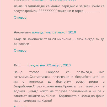
ле-ле! 8 заплати,не са малко пари,ако е за тези които са
злоупотребили!??????????тежко ни и горко..................
Отговор
Анонимен
понеделник, 02 август, 2010
Къде ги закопахте тези 20 милиона , някой вижда ли да
са влезли.
Отговор
Пол.....
понеделник, 02 август, 2010
Защо тогава Габрово се развива,а ние
затъваме.Статистиката показва,че и безработицата не
ни е голяма,а де факто,тук всеки втори е
безработен.Странно,наистина.Проекта за милиони е
водния цикъл,с който не толкова спечелихме а ни се и
отнемат някакви милиони....Картинката е жалка,на фона
на оптимизма на Кмета!