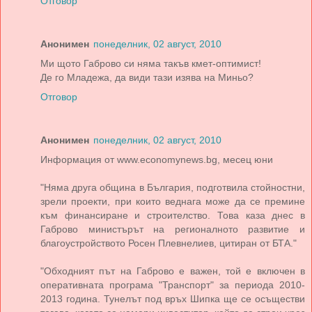
Отговор
Анонимен
понеделник, 02 август, 2010
Ми щото Габрово си няма такъв кмет-оптимист!
Де го Младежа, да види тази изява на Миньо?
Отговор
Анонимен
понеделник, 02 август, 2010
Информация от www.economynews.bg, месец юни
"Няма друга община в България, подготвила стойностни,
зрели проекти, при които веднага може да се премине
към финансиране и строителство. Това каза днес в
Габрово министърът на регионалното развитие и
благоустройството Росен Плевнелиев, цитиран от БТА."
"Обходният път на Габрово е важен, той е включен в
оперативната програма "Транспорт" за периода 2010-
2013 година. Тунелът под връх Шипка ще се осъществи