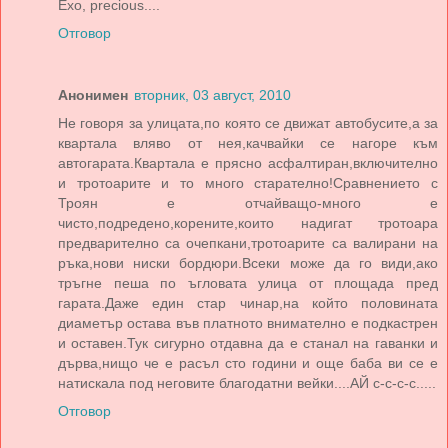
Ехо, precious....
Отговор
Анонимен
вторник, 03 август, 2010
Не говоря за улицата,по която се движат автобусите,а за
квартала вляво от нея,качвайки се нагоре към
автогарата.Квартала е прясно асфалтиран,включително
и тротоарите и то много старателно!Сравнението с
Троян е отчайващо-много е
чисто,подредено,корените,които надигат тротоара
предварително са очепкани,тротоарите са валирани на
ръка,нови ниски бордюри.Всеки може да го види,ако
тръгне пеша по ъгловата улица от площада пред
гарата.Даже един стар чинар,на който половината
диаметър остава във платното внимателно е подкастрен
и оставен.Тук сигурно отдавна да е станал на гаванки и
дърва,нищо че е расъл сто години и още баба ви се е
натискала под неговите благодатни вейки....АЙ с-с-с-с.....
Отговор