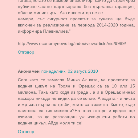
тогава, когато се намери инвеститор, който да строи чрез
публично-частно партньорство без държавна гаранция,
обясни министърът. Ако инвеститор не се
намери, със сигурност проектът за тунела ще бъде
включен за реализиране за периода 2014-2020 година,
информира Плевнелиев."
http://www.economynews.bg/index/viewarticle/nid/9989/
Отговор
Анонимен
понеделник, 02 август, 2010
Сега като се замисля Минко Ак каза, че проектите за
водния цикъл на Троян и Орешак са за 10 или 15
милиона. Така като ходя из града , а и в Орешак минах
наскоро никъде не видях да се копае. А водата - и чиста
и мръсна върви по тръби, които са в земята. Кмете, къде
наистина са тия милиони?На това отгоре и кредит ще
вземаш, за да разплащаш уж извършени работи по
водния цикъл. Айде моля ти се!
Отговор