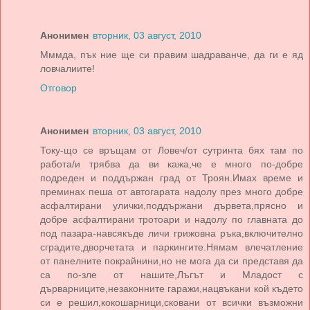
Анонимен
вторник, 03 август, 2010
Мммда, пък ние ще си правим шадраванче, да ги е яд
ловчалиите!
Отговор
Анонимен
вторник, 03 август, 2010
Току-що се връщам от Ловеч/от сутринта бях там по
работа/и трябва да ви кажа,че е много по-добре
подреден и поддържан град от Троян.Имах време и
преминах пеша от автогарата надолу през много добре
асфалтирани улички,поддържани дървета,прясно и
добре асфалтирани тротоари и надолу по главната до
под пазара-навсякъде личи грижовна ръка,включително
сградите,дворчетата и паркингите.Нямам влечатление
от панелните покрайнини,но не мога да си представя да
са по-зле от нашите,Лъгът и Младост с
дърварниците,незаконните гаражи,нацвъкани кой където
си е решил,кокошарници,сковани от всички възможни