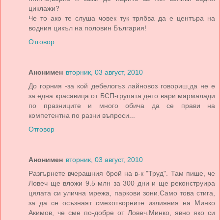
циклажи?
Че то ако те слуша човек тук трябва да е центъра на
водния цикъл на половин България!
Отговор
Анонимен
вторник, 03 август, 2010
До горния -за кой дебелогъз лайновоз говориш,да не е
за една красавица от БСП-групата дето вари мармалади
по празниците и много обича да се прави на
компетентна по разни въпроси...
Отговор
Анонимен
вторник, 03 август, 2010
Разгърнете вчерашния брой на в-к "Труд". Там пише, че
Ловеч ще вложи 9.5 млн за 300 дни и ще реконструира
цялата си улична мрежа, паркови зони.Само това стига,
за да се осъзнаят смехотворните излияния на Минко
Акимов, че сме по-добре от Ловеч.Минко, явно яко си