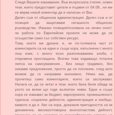
Следя Вашите изказвания. Във въпросната статия, освен
тези, които предоставят цитати и първия от 04.08., не ми
се вярва някой коментар да е написан от Вас.
Далеч съм от общинска администрация. Далеч съм и от
позиция да защитавам сегашното общинско
ръководство. Изказах позиция/основана на личен опит/,
че работа по Европейски проекти не може да се
осъществи само със собствен ресурс.
Това, което ме дразни, е, че по-голямата част от
коментарите са на едни и същи хора, изпълнени с много
лош език, с много ясно разпознаваема злоба, с
откровена простащина. Всичко това издаващо тотална
липса на самоуважение... Без нищо градивно, без
никакви предложения, просто да си поплюем, след като
можем да го направим анонимно. Няма как, да
прочетеш само коментарите, които си заслужават.
Налага се, да се четат и тези, които биха били обида за
ухото на всеки що годе възпитан човек. Едни и същи
хора се изказват за бюджет, европроекти, промишленост,
туризъм, социални дейности, администрация и изобщо,
каквото и да е. Ако са хора, доказали пригодността си за
динамична, високоотговорна многопластова дейност,