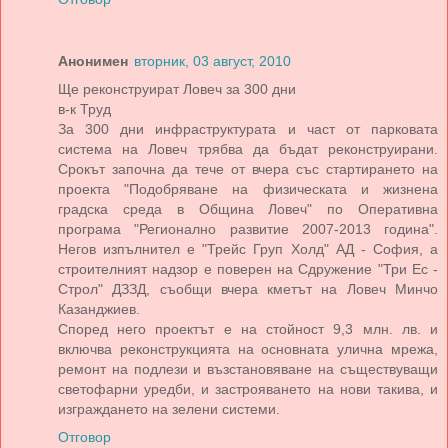
Анонимен
вторник, 03 август, 2010
Ще реконструират Ловеч за 300 дни
в-к Труд
За 300 дни инфраструктурата и част от парковата
система на Ловеч трябва да бъдат реконструирани.
Срокът започна да тече от вчера със стартирането на
проекта "Подобряване на физическата и жизнена
градска среда в Община Ловеч" по Оперативна
програма "Регионално развитие 2007-2013 година".
Негов изпълнител е "Трейс Груп Холд" АД - София, а
строителният надзор е поверен на Сдружение "Три Ес -
Строл" ДЗЗД, съобщи вчера кметът на Ловеч Минчо
Казанджиев.
Според него проектът е на стойност 9,3 млн. лв. и
включва реконструкцията на основната улична мрежа,
ремонт на подлези и възстановяване на съществуващи
светофарни уредби, и застрояването на нови такива, и
изграждането на зелени системи.
Отговор