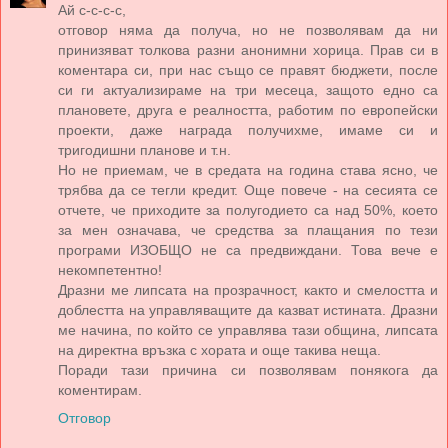
Ай с-с-с-с,
отговор няма да получа, но не позволявам да ни
принизяват толкова разни анонимни хорица. Прав си в
коментара си, при нас също се правят бюджети, после
си ги актуализираме на три месеца, защото едно са
плановете, друга е реалността, работим по европейски
проекти, даже награда получихме, имаме си и
тригодишни планове и т.н.
Но не приемам, че в средата на година става ясно, че
трябва да се тегли кредит. Още повече - на сесията се
отчете, че приходите за полугодието са над 50%, което
за мен означава, че средства за плащания по тези
програми ИЗОБЩО не са предвиждани. Това вече е
некомпетентно!
Дразни ме липсата на прозрачност, както и смелостта и
доблестта на управляващите да казват истината. Дразни
ме начина, по който се управлява тази община, липсата
на директна връзка с хората и още такива неща.
Поради тази причина си позволявам понякога да
коментирам.
Отговор