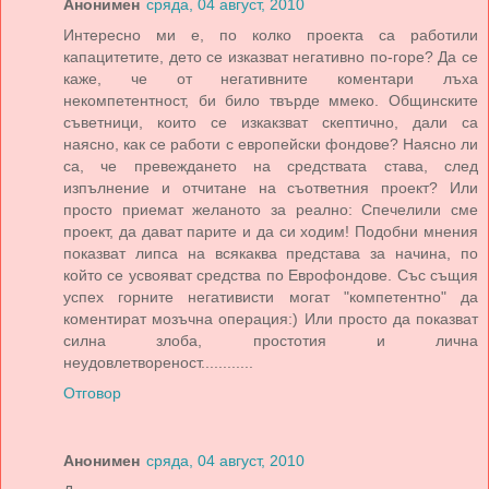
Анонимен
сряда, 04 август, 2010
Интересно ми е, по колко проекта са работили
капацитетите, дето се изказват негативно по-горе? Да се
каже, че от негативните коментари лъха
некомпетентност, би било твърде ммеко. Общинските
съветници, които се изкакзват скептично, дали са
наясно, как се работи с европейски фондове? Наясно ли
са, че превеждането на средствата става, след
изпълнение и отчитане на съответния проект? Или
просто приемат желаното за реално: Спечелили сме
проект, да дават парите и да си ходим! Подобни мнения
показват липса на всякаква представа за начина, по
който се усвояват средства по Еврофондове. Със същия
успех горните негативисти могат "компетентно" да
коментират мозъчна операция:) Или просто да показват
силна злоба, простотия и лична
неудовлетвореност............
Отговор
Анонимен
сряда, 04 август, 2010