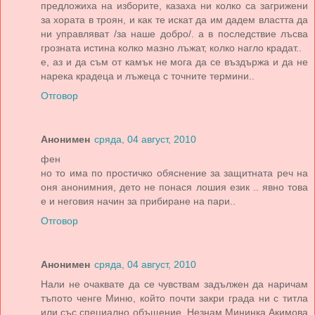
предложиха на изборите, казаха ни колко са загрижени
за хората в троян, и как те искат да им дадем властта да
ни управляват /за наше добро/. а в последствие лъсва
грозната истина колко мазно лъжат, колко нагло крадат..
е, аз и да съм от камък не мога да се въздържа и да не
нарека крадеца и лъжеца с точните термини..
Отговор
Анонимен
сряда, 04 август, 2010
фен
но то има по простичко обяснение за защитната реч на
оня анонимния, дето не понася лошия език .. явно това
е и неговия начин за прибиране на пари..
Отговор
Анонимен
сряда, 04 август, 2010
Нали не очаквате да се чувствам задължен да наричам
тъпото ченге Миню, който почти закри града ни с титла
или със специално объщение. Незнам Мининка Акимова