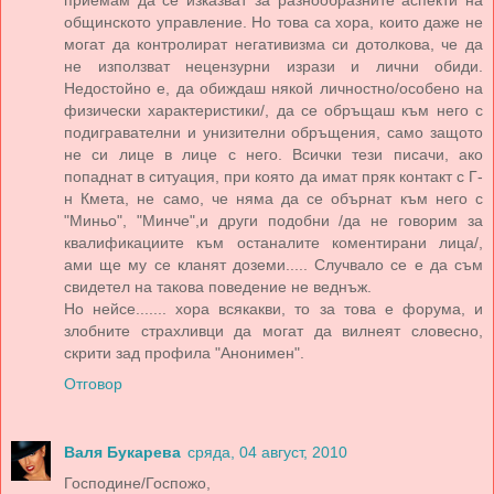
приемам да се изказват за разнообразните аспекти на
общинското управление. Но това са хора, които даже не
могат да контролират негативизма си дотолкова, че да
не използват нецензурни изрази и лични обиди.
Недостойно е, да обиждаш някой личностно/особено на
физически характеристики/, да се обръщаш към него с
подигравателни и унизителни обръщения, само защото
не си лице в лице с него. Всички тези писачи, ако
попаднат в ситуация, при която да имат пряк контакт с Г-
н Кмета, не само, че няма да се обърнат към него с
"Миньо", "Минче",и други подобни /да не говорим за
квалификациите към останалите коментирани лица/,
ами ще му се кланят доземи..... Случвало се е да съм
свидетел на такова поведение не веднъж.
Но нейсе....... хора всякакви, то за това е форума, и
злобните страхливци да могат да вилнеят словесно,
скрити зад профила "Анонимен".
Отговор
Валя Букарева
сряда, 04 август, 2010
Господине/Госпожо,