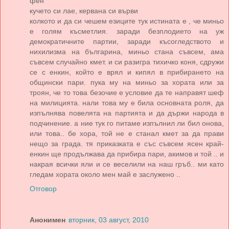
фен
кучето си лае, кервана си върви
колкото и да си чешем езиците тук истината е , че миньо
е голям късметлия. заради безплодието на уж
демократичните партии, заради късогледството и
нихилизма на българина, миньо стана съвсем, ама
съвсем случайно кмет. и си разигра тихичко коня, сдружи
се с енкин, който е врял и кипял в прибирането на
общински пари. пука му на миньо за хората или за
троян, че то това безочие е условие да те направят шеф
на милицията. нали това му е била основната роля, да
изпълнява повелята на партията и да държи народа в
подчинение. а ние тук го питаме изпълнил ли бил онова,
или това.. бе хора, той не е станал кмет за да прави
нещо за града. тя приказката е със съвсем ясен край-
енкин ще продължава да прибира пари, акимов и той .. и
накрая всички яли и се веселили на наш гръб.. ми като
гледам хората около мен май е заслужено ..
Отговор
Анонимен
вторник, 03 август, 2010