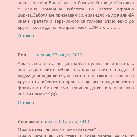
неща на света.В центъра на Ловеч работници общиваха
с медна ламарина кубетата на новата огромна
църква.Заболя ме,признавам си,и завидях на ловчалии!А
иначе Трапето и Терзийското са толкова близо едно до
друго-просто да не повярва човек.....АЙ с-с-с-с......
Отговор
Пол.....
вторник, 03 август, 2010
Айс,от автогарата до централната улица не е нито със
нов асфалт,нито хубав тротоар,аз лично преди 3
седмици щях да си счупя крака по плочките,но иначе за
другото си абсолютно прав.Чак да им завиди човек на
фламингите.Ама си имат троянец да си ги управлява,а
ние си нямаме:)))))
Отговор
Анонимен
вторник, 03 август, 2010
Минчо четеш ли кво пишат хората тук?
Минчо четеш ли кво става в Ловеч,парите не са от