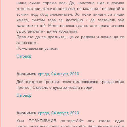
нищо лично спрямо вас. Да, наистина има и такива
коментатори, каквито описвате, но моля ви - не слагайте
всички под общ знаменател. Аз поне винаги си пиша
името, считам това за достойно - да застанеш зад
казаното от теб. Може понякога да не съм права, затова
са останалите - да ме коригират.
Прав сте да се дразните, ще се радвам и лично да се
запознаем.
Пожелавам ви успехи.
Отговор
Анонимен
сряда, 04 август, 2010
Действително грозният език омаловажава гражданския
протест. Ставало е дума за това и преди.
Отговор
Анонимен
сряда, 04 август, 2010
Към ПОЗИТИВНИЯ по-горе:Абе пич когато един
некадърник досъсипва града в който живееш,когато се е