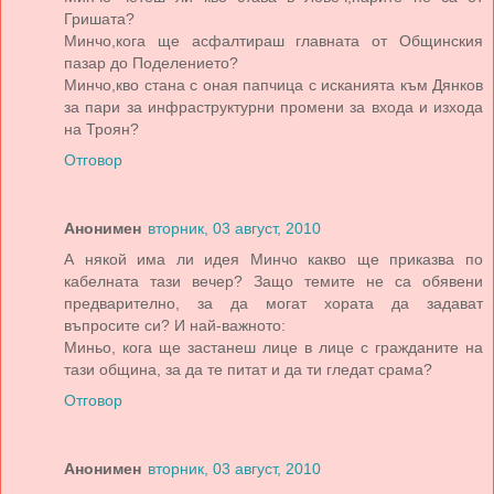
Гришата?
Минчо,кога ще асфалтираш главната от Общинския
пазар до Поделението?
Минчо,кво стана с оная папчица с исканията към Дянков
за пари за инфраструктурни промени за входа и изхода
на Троян?
Отговор
Анонимен
вторник, 03 август, 2010
А някой има ли идея Минчо какво ще приказва по
кабелната тази вечер? Защо темите не са обявени
предварително, за да могат хората да задават
въпросите си? И най-важното:
Миньо, кога ще застанеш лице в лице с гражданите на
тази община, за да те питат и да ти гледат срама?
Отговор
Анонимен
вторник, 03 август, 2010