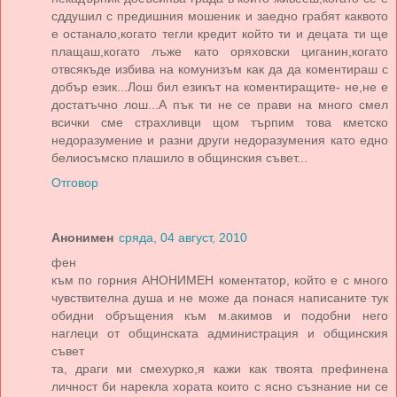
сддушил с предишния мошеник и заедно грабят каквото
е останало,когато тегли кредит който ти и децата ти ще
плащаш,когато лъже като оряховски циганин,когато
отвсякъде избива на комунизъм как да да коментираш с
добър език...Лош бил езикът на коментиращите- не,не е
достатъчно лош...А пък ти не се прави на много смел
всички сме страхливци щом търпим това кметско
недоразумение и разни други недоразумения като едно
белиосъмско плашило в общинския съвет...
Отговор
Анонимен
сряда, 04 август, 2010
фен
към по горния АНОНИМЕН коментатор, който е с много
чувствителна душа и не може да понася написаните тук
обидни обръщения към м.акимов и подобни него
наглеци от общинската администрация и общинския
съвет
та, драги ми смехурко,я кажи как твоята префинена
личност би нарекла хората които с ясно съзнание ни се