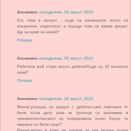
Анонимен
понеделник, 02 август, 2010
Ето това е въпрос - къде са милионите, които са
изхарчени, недостигат и поради това се взема кредит.
Ще ни каже ли някой?
Отговор
Анонимен
понеделник, 02 август, 2010
Работата май става много дебела!Къде са 15 милиона
лева?
Отговор
Анонимен
понеделник, 02 август, 2010
Минче,усещаш ли заедно с дебелогъзия лайновоз от
бели осъм дето каза че троянци са анонимки и
некомпетентни,като се поразровиха колко бързо те
хванаха по бели гащи?
Минче,верно я кажи де парите за тия велики водни