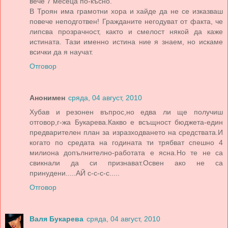
вече 7 месеца по-късно.
В Троян има грамотни хора и хайде да не се изказваш
повече неподготвен! Гражданите негодуват от факта, че
липсва прозрачност, както и смелост някой да каже
истината. Тази именно истина ние я знаем, но искаме
всички да я научат.
Отговор
Анонимен
сряда, 04 август, 2010
Хубав и резонен въпрос,но едва ли ще получиш
отговор,г-жа Букарева.Какво е всъщност бюджета-един
предварителен план за изразходването на средствата.И
когато по средата на годината ти трябват спешно 4
милиона допълнително-работата е ясна.Но те не са
свикнали да си признават.Освен ако не са
принудени.....АЙ с-с-с-с.....
Отговор
Валя Букарева
сряда, 04 август, 2010