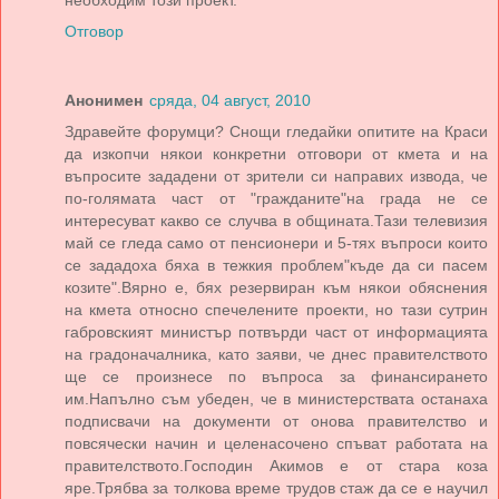
необходим този проект.
Отговор
Анонимен
сряда, 04 август, 2010
Здравейте форумци? Снощи гледайки опитите на Краси
да изкопчи някои конкретни отговори от кмета и на
въпросите зададени от зрители си направих извода, че
по-голямата част от "гражданите"на града не се
интересуват какво се случва в общината.Тази телевизия
май се гледа само от пенсионери и 5-тях въпроси които
се зададоха бяха в тежкия проблем"къде да си пасем
козите".Вярно е, бях резервиран към някои обяснения
на кмета относно спечелените проекти, но тази сутрин
габровският министър потвърди част от информацията
на градоначалника, като заяви, че днес правителството
ще се произнесе по въпроса за финансирането
им.Напълно съм убеден, че в министерствата останаха
подписвачи на документи от онова правителство и
повсячески начин и целенасочено спъват работата на
правителството.Господин Акимов е от стара коза
яре.Трябва за толкова време трудов стаж да се е научил