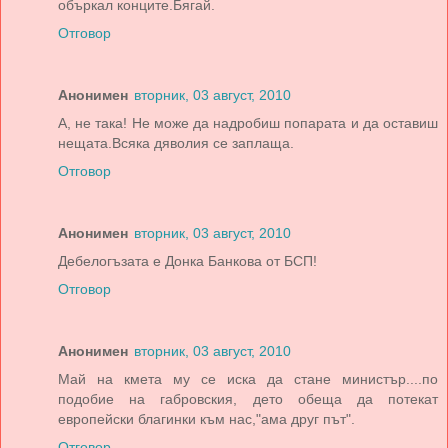
объркал конците.Бягай.
Отговор
Анонимен
вторник, 03 август, 2010
А, не така! Не може да надробиш попарата и да оставиш
нещата.Всяка дяволия се заплаща.
Отговор
Анонимен
вторник, 03 август, 2010
Дебелогъзата е Донка Банкова от БСП!
Отговор
Анонимен
вторник, 03 август, 2010
Май на кмета му се иска да стане министър....по
подобие на габровския, дето обеща да потекат
европейски благинки към нас,"ама друг път".
Отговор