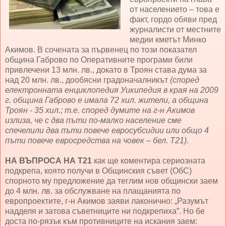
от населението – това е
факт, гордо обяви пред
журналисти от местните
медии кметът Минко
Акимов. В сочената за първенец по този показател
община Габрово по Оперативните програми били
привлечени 13 млн. лв., докато в Троян става дума за
над 20 млн. лв., дообясни градоначалникът
(според
електронната енциклопедия Уикипедия в края на 2009
г. община Габрово е имала 72 хил. жители, а община
Троян - 35 хил.; т.е. според думите на г-н Акимов
излиза, че с два пъти по-малко население сме
спечелили два пъти повече евросубсидии или общо 4
пъти повече евросредства на човек – бел. Т21).
НА ВЪПРОСА НА Т21
как ще коментира сериозната
подкрепа, която получи в Общинския съвет (ОбС)
спорното му предложение да теглим нов общински заем
до 4 млн. лв. за обслужване на плащанията по
европроектите, г-н Акимов заяви лаконично: „Разумът
надделя и затова съветниците ни подкрепиха”. Но бе
доста по-рязък към противниците на искания заем: