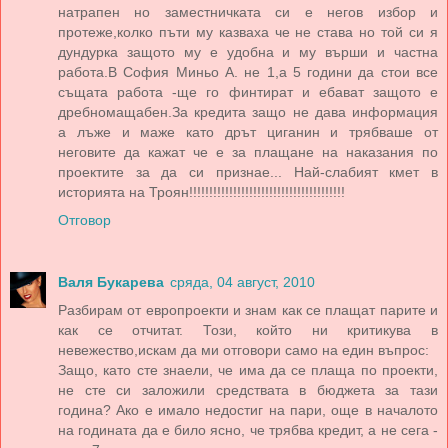
натрапен но заместничката си е негов избор и
протеже,колко пъти му казваха че не става но той си я
дундурка защото му е удобна и му върши и частна
работа.В София Миньо А. не 1,а 5 години да стои все
същата работа -ще го финтират и ебават защото е
дребномащабен.За кредита защо не дава информация
а лъже и маже като дрът циганин и трябваше от
неговите да кажат че е за плащане на наказания по
проектите за да си признае... Най-слабият кмет в
историята на Троян!!!!!!!!!!!!!!!!!!!!!!!!!!!!!!!!!!!!!!!
Отговор
Валя Букарева
сряда, 04 август, 2010
Разбирам от европроекти и знам как се плащат парите и
как се отчитат. Този, който ни критикува в
невежество,искам да ми отговори само на един въпрос:
Защо, като сте знаели, че има да се плаща по проекти,
не сте си заложили средствата в бюджета за тази
година? Ако е имало недостиг на пари, още в началото
на годината да е било ясно, че трябва кредит, а не сега -