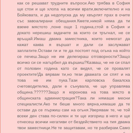
как се решават трудните въпроси.Ако трябва в София
ще стои и ще хлопа на всички врати,включително и на
Бойковата, и да недопуска да му хвърлят прах в очите
със завоалирани обещания.Кмете,никой няма да ти
вземе мястото ,поне още 1 година,стой в София и
докато нерешиш задачите за които си тръгнал, не се
връщай.Имаш двама заместника, които немогат да
кажат каква я вършат и дали си заслужават
заплатите.Остави ги и те да постоят под огъна на който
се печеш.Защо не им делегираш отговорности?Защо
всичко си се нагърбил да вършиш?Казваш, че не си спал
от половин година като си видял, че се провалят
проектите!Да вярвам ти,но тези двамата си спят и на
това не им пука.Тази карловска бакалска
счетоводителка, дали е сънувала, че ще управлява
община.??????Защо я коронова на това място в
общинската администрация?Така ли нямаше месни
специалисти.Ако ти беше много вярна,нямаше да те
остави да се пържиш сам на огъня.Уверявам те, че той
всеки ден става по-силен и ти ще изгориш в него и ще
отнесеш всички негативи от бездействието на тия двама
твои заместници.Не те защитавам, но те разбирам.Само