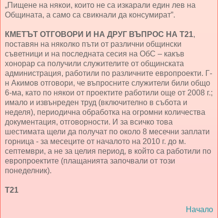
„Пищене на някои, които не са изкарали един лев на
Общината, а само са свикнали да консумират”.
КМЕТЪТ ОТГОВОРИ И НА ДРУГ ВЪПРОС НА Т21
,
поставян на няколко пъти от различни общински
съветници и на последната сесия на ОбС – какъв
хонорар са получили служителите от общинската
администрация, работили по различните европроекти. Г-
н Акимов отговори, че въпросните служители били общо
6-ма, като по някои от проектите работили още от 2008 г.;
имало и извънреден труд (включително в събота и
неделя), периодична обработка на огромни количества
документация, отговорности. И за всичко това
шестимата щели да получат по около 8 месечни заплати
горница - за месеците от началото на 2010 г. до м.
септември, а не за целия период, в който са работили по
европроектите (плащанията започвали от този
понеделник).
Т21
Начало