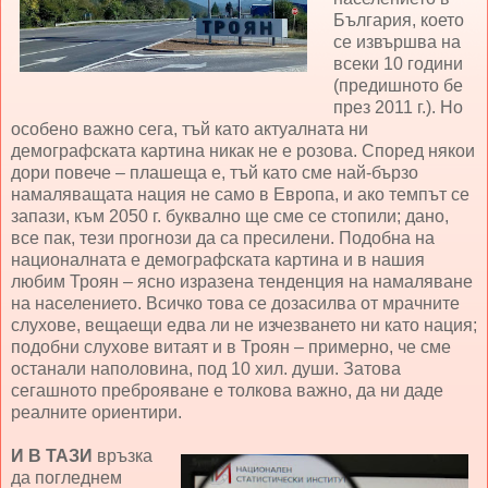
България, което
се извършва на
всеки 10 години
(предишното бе
през 2011 г.). Но
особено важно сега, тъй като актуалната ни
демографската картина никак не е розова. Според някои
дори повече – плашеща е, тъй като сме най-бързо
намаляващата нация не само в Европа, и ако темпът се
запази, към 2050 г. буквално ще сме се стопили; дано,
все пак, тези прогнози да са пресилени. Подобна на
националната е демографската картина и в нашия
любим Троян – ясно изразена тенденция на намаляване
на населението. Всичко това се дозасилва от мрачните
слухове, вещаещи едва ли не изчезването ни като нация;
подобни слухове витаят и в Троян – примерно, че сме
останали наполовина, под 10 хил. души. Затова
сегашното преброяване е толкова важно, да ни даде
реалните ориентири.
И В ТАЗИ
връзка
да погледнем