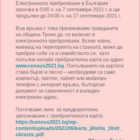
Електронното преброяване в България
започва в 0:00 ч. на 7 септември 2021 г. и ще
продължи до 24:00 ч. на 17 септември 2021 г.
Във връзка с това призоваваме гражданите
на община Троян да се включат в
електронното преброяване. Всеки човек,
живеещ на територията на страната, може да
преброи себе си и семейството си, като
попълни онлайн преброителна карта на адрес
www.census2021.bg
.
Попълването на картата
става бързо и лесно – необходими са само
компютър, лаптоп, таблет или мобилен
телефон с интернет връзка, български
документ за самоличност и валиден
електронен адрес.
Посочваме линк за предварително
запознаване с преброителната карта:
https://census2021.bg/wp-
content/uploads/2021/06/karta_jilishta_16str_
obrazec.pdf