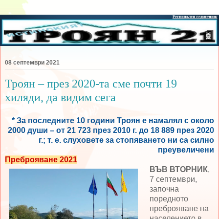
08 септември 2021
Троян – през 2020-та сме почти 19
хиляди, да видим сега
* За последните 10 години Троян е намалял с около
2000 души – от 21 723 през 2010 г. до 18 889 през 2020
г.; т. е. слуховете за стопяването ни са силно
преувеличени
Преброяване 2021
ВЪВ ВТОРНИК
,
7 септември,
започна
поредното
преброяване на
населението в