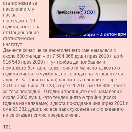
статистиката за
населението у
нас за
последните 10
години, изнесена
от Националния
статистически
институт.
Данните сочат, че за десетилетието сме намалели с
около 600 хиляди – от 7 504 868 души през 2010 г. до 6
916 548 през 2020 г.; тук трябва да прибавим и
немалкото българи, колко точно няма яснота, които от
години живеят в чужбина, но се водят на тукашните си
адреси. За Троян (града) данните са следните – през
2010 г. сме били 21 723, а през 2020 г. сме 18 889. Тоест
за тези последни 10 години троянците сме намалели с
около 2000 души, като тенденцията е трайна (всяка
година намаляваме) и доста по-отдавнашна (през 2001 г.
сме 23 332 души), но все пак слуховете за стопяването
ни се оказват силно преувеличени.
Т21