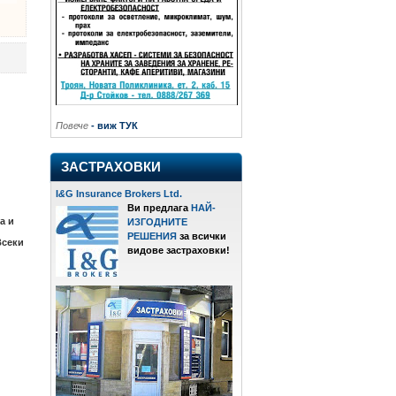
Повече
- виж ТУК
ЗАСТРАХОВКИ
I
&
G Insurance Brokers Ltd.
Ви предлага
НАЙ-
а и
ИЗГОДНИТЕ
РЕШЕНИЯ
за всички
Всеки
видове застраховки!