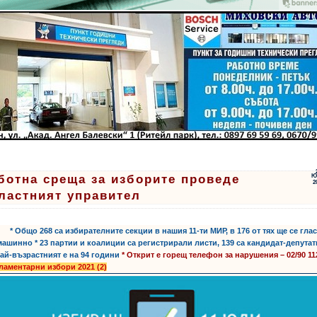
ботна среща за изборите проведе
Ю
2
ластният управител
* Общо 268 са избирателните секции в нашия 11-ти МИР, в 176 от тях ще се гла
машинно * 23 партии и коалиции са регистрирали листи, 139 са кандидат-депутат
ай-възрастният е на 94 години
* Открит е горещ телефон за нарушения –
02/90 11
ламентарни избори 2021 (2)