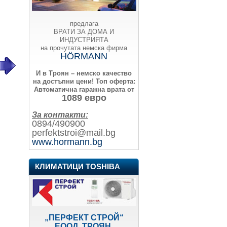
предлага
ВРАТИ ЗА ДОМА И
ИНДУСТРИЯТА
на прочутата немска фирма
HÖRMANN
И в Троян – немско качество
на достъпни цени!
Топ оферта:
Автоматична гаражна врата от
1089 евро
За контакти:
0894/490900
perfektstroi@mail.bg
www.hormann.bg
КЛИМАТИЦИ TOSHIBA
„ПЕРФЕКТ СТРОЙ“
ЕООД, ТРОЯН