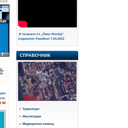
И титаните от „Пинк Флойд“
подкрепят Украйна! 7.04.2022
СПРАВОЧНИК
27
НИ
021
сува
ите,
2 98
Транспорт
Институции
Медицинска помощ