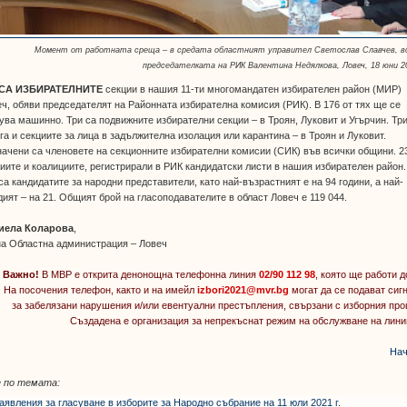
Момент от работната среща – в средата областният управител Светослав Славчев, в
председателката на РИК Валентина Недялкова, Ловеч, 18 юни 20
 СА ИЗБИРАТЕЛНИТЕ
секции в нашия 11-ти многомандатен избирателен район (МИР)
ч, обяви председателят на Районната избирателна комисия (РИК). В 176 от тях ще се
ува машинно. Три са подвижните избирателни секции – в Троян, Луковит и Угърчин. Три
га и секциите за лица в задължителна изолация или карантина – в Троян и Луковит.
ачени са членовете на секционните избирателни комисии (СИК) във всички общини. 2
иите и коалициите, регистрирали в РИК кандидатски листи в нашия избирателен район.
са кандидатите за народни представители, като най-възрастният е на 94 години, а най-
ият – на 21. Общият брой на гласоподавателите в област Ловеч е 119 044.
иела Коларова
,
на Областна администрация – Ловеч
Важно!
В МВР е открита денонощна телефонна линия
02/90 112 98
, която ще работи д
. На посочения телефон, както и на имейл
izbori2021@mvr.bg
могат да се подават сиг
за забелязани нарушения и/или евентуални престъпления, свързани с изборния про
Създадена е организация за непрекъснат режим на обслужване на лини
Нач
 по темата:
аявления за гласуване в изборите за Народно събрание на 11 юли 2021 г.