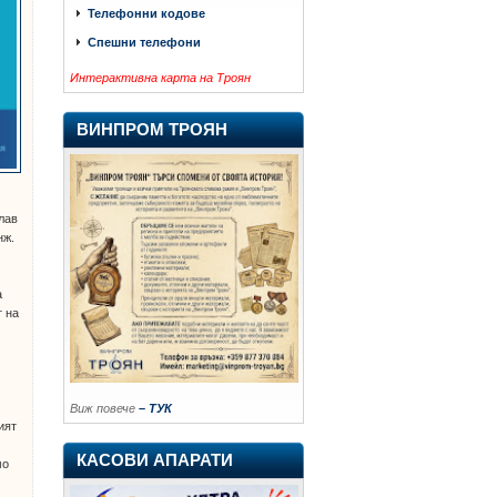
Телефонни кодове
Спешни телефони
Интерактивна карта на Троян
ВИНПРОМ ТРОЯН
лав
нж.
а
т на
Виж повече
– ТУК
ият
КАСОВИ АПАРАТИ
мо