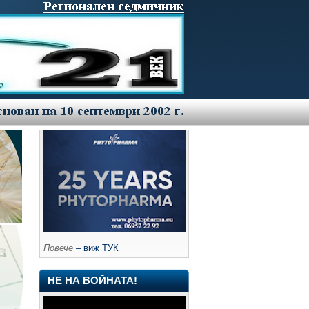
Повече
– виж ТУК
НЕ НА ВОЙНАТА!