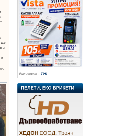
и
а
ат
а
и ще
я и
 и
рзо
Виж повече
– ТУК
ПЕЛЕТИ, ЕКО БРИКЕТИ
ХЕДОН
ЕООД, Троян