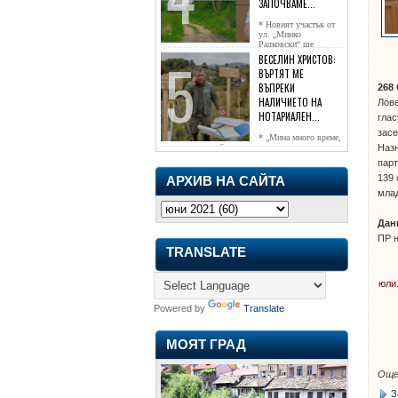
ЗАПОЧВАМЕ...
* Новият участък от
ул. „Минко
Радковски“ ще
достигне жк...
ВЕСЕЛИН ХРИСТОВ:
ВЪРТЯТ МЕ
ВЪПРЕКИ
268
НАЛИЧИЕТО НА
Лове
НОТАРИАЛЕН...
глас
засе
* „Мина много време,
чаках го да се обади, но нищо не...
Назн
парт
139 
АРХИВ НА САЙТА
млад
Дан
ПР 
TRANSLATE
юли
Powered by
Translate
МОЯТ ГРАД
Още
З