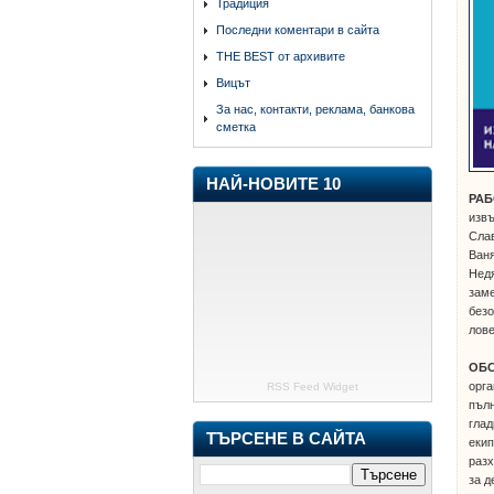
Традиция
Последни коментари в сайта
THE BEST от архивите
Вицът
За нас, контакти, реклама, банкова
сметка
НАЙ-НОВИТЕ 10
РА
извъ
Слав
Ваня
Недя
заме
безо
лов
ОБ
орга
RSS Feed Widget
пълн
глад
ТЪРСЕНЕ В САЙТА
екип
разх
за д