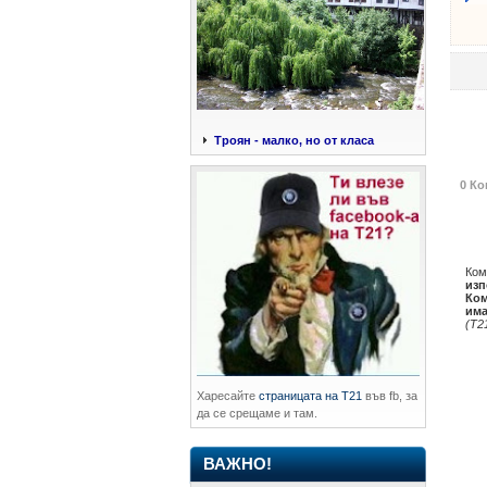
Троян - малко, но от класа
0 Ко
Ком
изп
Ком
има
(Т2
Харесайте
страницата на Т21
във fb, за
да се срещаме и там.
ВАЖНО!