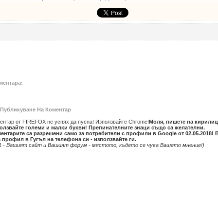
ментара:
Публикуване На Коментар
ентар от FIREFOX не успях да пусна! Използвайте Chrome!
Моля, пишете на кирилиц
олзвайте големи и малки букви! Препинателните знаци също са желателни.
ентарите са разрешени само за потребители с профили в Google от 02.05.2018! 
 профил в Гугъл на телефона си - използвайте ги.
1 - Вашият сайт и Вашият форум - мястото, където се чува Вашето мнение!)