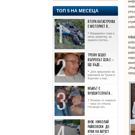
инфо
поме
ТОП 5 НА МЕСЕЦА
упъл
удос
ВТОРА КАТАСТРОФА
отря
С МОТОРИСТ В...
избо
* Инцидентът стана в
петък привечер, на
ОБЩ
правата отсечка...
избо
бъда
райо
ТРОЯН БЕШЕ!
нару
ВЪПРОСЪТ СЕГА Е –
екип
ЩЕ БЪДЕ...
„Инф
* „Бих предложил на
пред
кметовете на Троян и
Карлово и още...
МЪЖЪТ С
ВНУШИТЕЛНАТА...
* Попитах го главното
– защо (се отказа).
Отговори без...
ИНЖ. НИКОЛАЙ
РАЙКОВСКИ: ДО
КРАЯ НА АВГУСТ