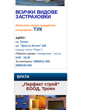
ВСИЧКИ ВИДОВЕ
ЗАСТРАХОВКИ
Изчислете своята гражданска
ТУК
отговорност
АДРЕС:
гр. Троян
ул. "Христо Ботев" 226
(срещу хотел "Марс")
Работно време:
понеделник - петък
9:00 - 18:30
За контакти:
0889/511 909,
0889/539 009
ВРАТИ
„Перфект строй”
ЕООД, Троян