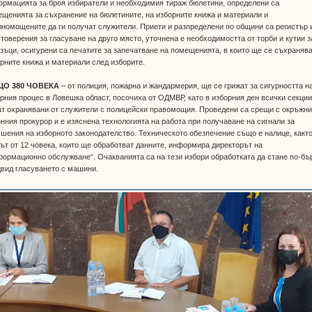
рмацията за броя избиратели и необходимия тираж бюлетини, определени са
щенията за съхранение на бюлетините, на изборните книжа и материали и
номощените да ги получат служители. Приети и разпределени по общини са регистър 
товерения за гласуване на друго място, уточнена е необходимостта от торби и кутии з
зъци, осигурени са печатите за запечатване на помещенията, в които ще се съхраняв
рните книжа и материали след изборите.
О 380 ЧОВЕКА
– от полиция, пожарна и жандармерия, ще се грижат за сигурността н
рния процес в Ловешка област, посочиха от ОДМВР, като в изборния ден всички секци
т охранявани от служители с полицейски правомощия. Проведени са срещи с окръжни
нния прокурор и е изяснена технологията на работа при получаване на сигнали за
шения на изборното законодателство. Техническото обезпечение също е налице, както
ът от 12 човека, които ще обработват данните, информира директорът на
ормационно обслужване“. Очакванията са на тези избори обработката да стане по-бъ
вид гласуването с машини.