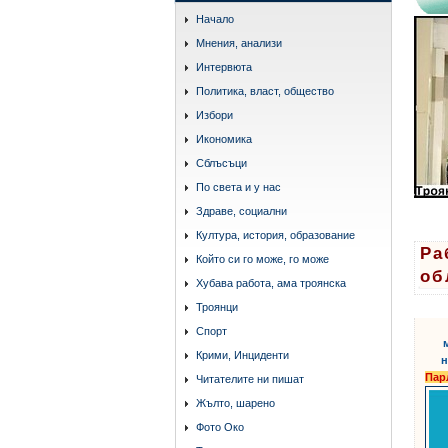
Начало
Мнения, анализи
Интервюта
Политика, власт, общество
Избори
Икономика
Сблъсъци
По света и у нас
Здраве, социални
Култура, история, образование
Ра
Който си го може, го може
об
Хубава работа, ама троянска
Троянци
Спорт
Крими, Инциденти
н
Пар
Читателите ни пишат
Жълто, шарено
Фото Око