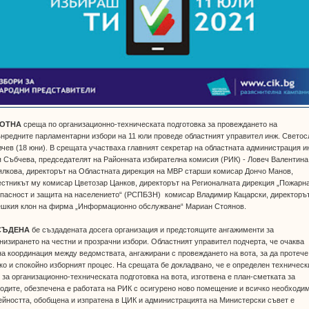
БОТНА
среща по организационно-техническата подготовка за провеждането на
нредните парламентарни избори на 11 юли проведе областният управител инж. Светос
чев (18 юни). В срещата участваха главният секретар на областната администрация и
 Събчева, председателят на Районната избирателна комисия (РИК) - Ловеч Валентина
лкова, директорът на Областната дирекция на МВР старши комисар Дончо Манов,
стникът му комисар Цветозар Цанков, директорът на Регионалната дирекция „Пожарн
пасност и защита на населението“ (РСПБЗН) комисар Владимир Кацарски, директоръ
ешкия клон на фирма „Информационно обслужване“ Мариан Стоянов.
СЪДЕНА
бе създадената досега организация и предстоящите ангажименти за
низирането на честни и прозрачни избори. Областният управител подчерта, че очаква
а координация между ведомствата, ангажирани с провеждането на вота, за да протече
ко и спокойно изборният процес. На срещата бе докладвано, че е определен техническ
 за организационно-техническата подготовка на вота, изготвена е план-сметката за
одите, обезпечена е работата на РИК с осигурено ново помещение и всичко необходи
ейността, обобщена и изпратена в ЦИК и администрацията на Министерски съвет е