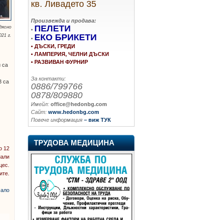
кв. Ливадето 35
Произвежда и продава:
ПЕЛЕТИ
дясно
•
ЕКО БРИКЕТИ
21 г.
•
• ДЪСКИ, ГРЕДИ
• ЛАМПЕРИЯ, ЧЕЛНИ ДЪСКИ
• РАЗВИВАН ФУРНИР
 са
За контакти:
3 са
0886/799766
0878/809880
Имейл:
office@hedonbg.com
Сайт:
www.hedonbg.com
Повече информация
– виж ТУК
ТРУДОВА МЕДИЦИНА
о 12
нали
цес.
ите.
ало