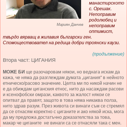
манастирското
с. Орешак.
Непоправим
родолюбец и
Мариян Данчев
непоправим
оптимист,
твърдо вярващ в жилавия български ген.
Спомоществовател на редица добри троянски каузи.
(продължение)
Втора част: ЦИГАНИЯ
МОЖЕ БИ
ще разочаровам някои, но веднага искам да
кажа, че няма да разглеждам думата „цигания“ в нейното
етническо/расово значение. Целта ми по никой начин не
е да обиждам циганския етнос, нито да насаждам расови
и ксенофобски омрази, каквото за жалост някои се
опитват да правят, защото в това няма никаква полза,
нито здрав разум. През живота си винаги съм се стремял
да се отнасям коректно с циганите и ако някой иска, мога
да му предложа достатъчно доказателства за това,
макар че циганите не винаги са се отнасяли така с мен.