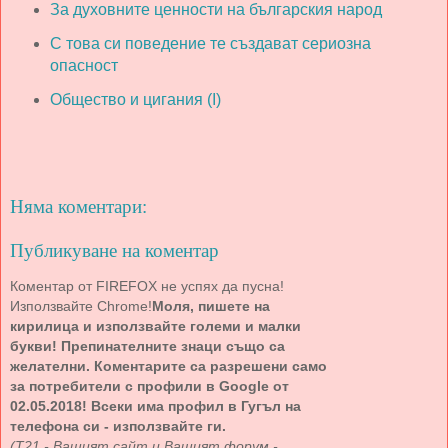
За духовните ценности на българския народ
С това си поведение те създават сериозна
опасност
Общество и цигания (I)
Няма коментари:
Публикуване на коментар
Коментар от FIREFOX не успях да пусна!
Използвайте Chrome!
Моля, пишете на
кирилица и използвайте големи и малки
букви! Препинателните знаци също са
желателни. Коментарите са разрешени само
за потребители с профили в Google от
02.05.2018! Всеки има профил в Гугъл на
телефона си - използвайте ги.
(Т21 - Вашият сайт и Вашият форум -