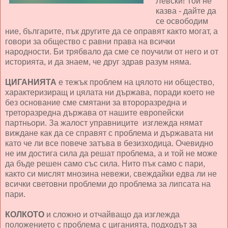
Левски! Той не
казва - дайте да
се освободим
ние, българите, пък другите да се оправят както могат, а
говори за общество с равни права на всички
народности. Би трябвало да сме се поучили от него и от
историята, и да знаем, че друг здрав разум няма.
ЦИГАНИЯТА
е тежък проблем на цялото ни общество,
характеризиращ и цялата ни държава, поради което не
без основание сме смятани за второразредна и
треторазредна държава от нашите европейски
партньори. За жалост управниците изглежда нямат
виждане как да се справят с проблема и държавата ни
като че ли все повече затъва в безизходица. Очевидно
не им достига сила да решат проблема, а и той не може
да бъде решен само със сила. Нито пък само с пари,
както си мислят мнозина невежи, свеждайки едва ли не
всички световни проблеми до проблема за липсата на
пари.
КОЛКОТО
и сложно и отчайващо да изглежда
положението с проблема с циганията, подходът за