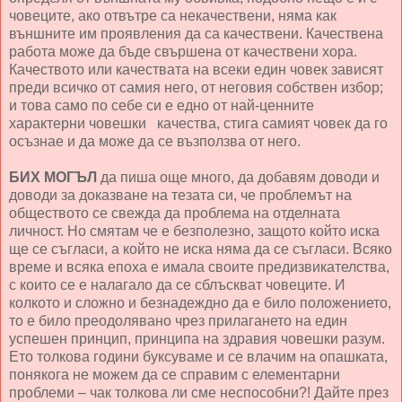
човеците, ако отвътре са некачествени, няма как
външните им проявления да са качествени. Качествена
работа може да бъде свършена от качествени хора.
Качеството или качествата на всеки един човек зависят
преди всичко от самия него, от неговия собствен избор;
и това само по себе си е едно от най-ценните
характерни човешки качества, стига самият човек да го
осъзнае и да може да се възползва от него.
БИХ МОГЪЛ
да пиша още много, да добавям доводи и
доводи за доказване на тезата си, че проблемът на
обществото се свежда да проблема на отделната
личност. Но смятам че е безполезно, защото който иска
ще се съгласи, а който не иска няма да се съгласи. Всяко
време и всяка епоха е имала своите предизвикателства,
с които се е налагало да се сблъскват човеците. И
колкото и сложно и безнадеждно да е било положението,
то е било преодолявано чрез прилагането на един
успешен принцип, принципа на здравия човешки разум.
Ето толкова години буксуваме и се влачим на опашката,
понякога не можем да се справим с елементарни
проблеми – чак толкова ли сме неспособни?! Дайте през