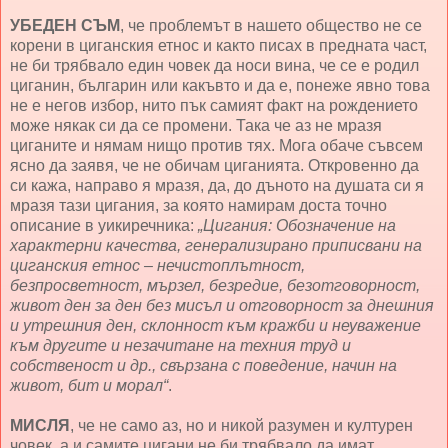
УБЕДЕН СЪМ
, че проблемът в нашето общество не се
корени в циганския етнос и както писах в предната част,
не би трябвало един човек да носи вина, че се е родил
циганин, българин или какъвто и да е, понеже явно това
не е негов избор, нито пък самият факт на рождението
може някак си да се промени. Така че аз не мразя
циганите и нямам нищо против тях. Мога обаче съвсем
ясно да заявя, че не обичам циганията. Откровенно да
си кажа, направо я мразя, да, до дъното на душата си я
мразя тази цигания, за която намирам доста точно
описание в уикиречника:
„Цигания: Обозначение на
характерни качества, генерализирано приписвани на
циганския етнос – нечистоплътност,
безпросветност, мързел, безредие, безотговорност,
живот ден за ден без мисъл и отговорност за днешния
и утрешния ден, склонност към кражби и неуважение
към другите и незачитане на техния труд и
собственост и др., свързана с поведение, начин на
живот, бит и морал“
.
МИСЛЯ
, че не само аз, но и никой разумен и културен
човек, а и самите цигани не би трябвало да имат