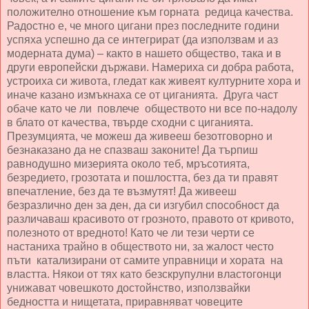
положително отношение към горната редица качества.
Радостно е, че много цигани през последните години
успяха успешно да се интегрират (да използвам и аз
модерната дума) – както в нашето общество, така и в
други европейски държави. Намериха си добра работа,
устроиха си живота, гледат как живеят културните хора и
иначе казано измъкнаха се от циганията. Друга част
обаче като че ли повлече обществото ни все по-надолу
в блато от качества, твърде сходни с циганията.
Презумцията, че можеш да живееш безотговорно и
безнаказано да не спазваш законите! Да търпиш
равнодушно мизерията около теб, мръсотията,
безредието, грозотата и пошлостта, без да ти правят
впечатление, без да те възмутят! Да живееш
безразлично ден за ден, да си изгубил способност да
различаваш красивото от грозното, правото от кривото,
полезното от вредното! Като че ли тези черти се
настаниха трайно в обществото ни, за жалост често
пъти катализирани от самите управници и хората на
властта. Някои от тях като безскрупулни властогонци
унижават човешкото достойнство, използвайки
бедността и нищетата, приравняват човеците