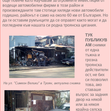
още повече като научавам за огромните инвестиции от
водещи автомобилни фирми в този район и
произвежданите там стотици хиляди нови автомобили
годишно, районът е само на около 60 км от България. Но
да ги оставим румънците да се оправят както могат и да
погледнем към нашата си родна троянска цигания.
ТУК
ПУБЛИКУВ
АМ
снимки
от една
тъжна и
грозна
троянска
действителн
ост, не бих
си позволил
На ул. "Симеон Велики" в Троян, актуална снимка
това, ако
ставаше
въпрос за задния
двор на някой
или за някоя
крайна селска