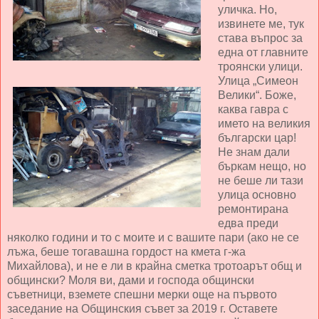
уличка.
Но,
извинете ме, тук
става въпрос за
една от главните
троянски улици.
Улица „Симеон
Велики“. Боже,
каква гавра с
името на великия
български цар!
Не знам дали
бъркам нещо, но
не беше ли тази
улица основно
ремонтирана
едва преди
няколко години и то с моите и с вашите пари (ако не се
лъжа, беше тогавашна гордост на кмета г-жа
Михайлова), и не е ли в крайна сметка тротоарът общ и
общински? Моля ви, дами и господа общински
съветници, вземете спешни мерки още на първото
заседание на Общинския съвет за 2019 г. Оставете