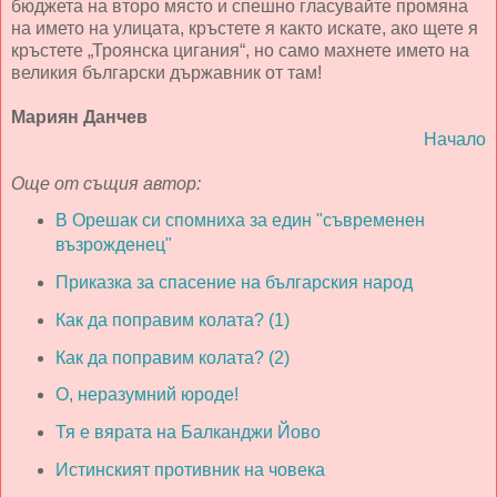
бюджета на второ място и спешно гласувайте промяна
на името на улицата, кръстете я както искате, ако щете я
кръстете „Троянска цигания“, но само махнете името на
великия български държавник от там!
Мариян Данчев
Начало
Още от същия автор:
В Орешак си спомниха за един "съвременен
възрожденец"
Приказка за спасение на българския народ
Как да поправим колата? (1)
Как да поправим колата? (2)
О, неразумний юроде!
Тя е вярата на Балканджи Йово
Истинският противник на човека