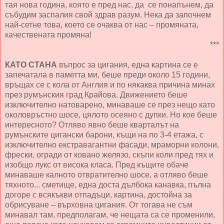
тая нова година, която е пред нас, да се понапънем, да
събудим заспалия свой здрав разум. Нека да започнем
най-сетне това, което се очаква от нас – промяната,
качествената промяна!
***
КАТО СТАНА
въпрос за цигания, една картина се е
запечатала в паметта ми, беше преди около 15 години,
връщах се с кола от Англия и по някаква причина минах
през румънския град Крайова. Движението беше
изключително натоварено, минаваше се през нещо като
околовръстно шосе, цялото осеяно с дупки. Но кое беше
интересното? Отляво явно беше кварталът на
румънските цигански барони, къщи на по 3-4 етажа, с
изключително екстравагантни фасади, мраморни колони,
фрески, огради от ковано желязо, скъпи коли пред тях и
изобщо лукс от висока класа. Пред къщите обаче
минаваше калното отвратително шосе, а отляво беше
тяхното... сметище, една доста дълбока канавка, пълна
догоре с всякъкви отпадъци, картина, достойна за
обрисуване – върховна цигания. От тогава не съм
минавал там, предполагам, че нещата са се променили,