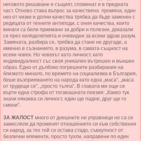
неговото решаване е същият, споменат и в предната
част. Отново става въпрос за качествена промяна, един
низ от низки и долни качества трябва да бъде заменен с
редицата от техните антиподи, с ония качества, които
винаги са били приемани за добри и полезни, доказали
се през хилядолетията и очевидни за всеки здрав разум.
Замяната, разбира се, трябва да стане не другаде, а
именно в съзнанието, в разума, в самата същност на
всеки човек. Но човекът като личност, като
индивидуалност със своя уникален вътрешен и външен
образ. Едно от дълбоко погрешните разбирания на
близкото минало, по времето на социализма в България,
беше възприемането на народа като една „маса“, „маса
от трудещи се“, „просто тълпа“. В главата ми още се
върти една строфа от тогавашната поезия: „Какво тук
значи някаква си личност, един ще падне, друг ще го
смени“.
ЗА ЖАЛОСТ
много от днешните ни управници не са се
замисляли да променят отношението си към собствения
си народ, за тях той си остава стадо, съвкупност от
безлични елементи, просто тухли, направени по един