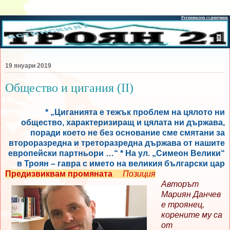
19 януари 2019
Общество и цигания (II)
* „Циганията е тежък проблем на цялото ни
общество, характеризиращ и цялата ни държава,
поради което не без основание сме смятани за
второразредна и треторазредна държава от нашите
европейски партньори …“ * На ул. „Симеон Велики“
в Троян – гавра с името на великия български цар
Предизвиквам промяната
Позиция
Авторът
Мариян Данчев
е троянец,
корените му са
от