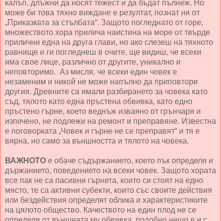
калъп, длъжни да носят тежест и да бъдат пълнеж. Но
може би това тяхно виждане е резултат, познат ни от
„Приказката за стълбата“. Защото погледнато от горе,
множеството хора прилича наистина на море от твърде
прилични една на друга глави, но ако слезеш на тяхното
равнище и ги погледнеш в очите, ще видиш, че всеки
има свое лице, различно от другите, уникално и
неповторимо. Аз мисля, че всеки един човек е
незаменим и никой не може напълно да приповтори
другия. Древните са имали разбирането за човека като
съд, тялото като една пръстена обвивка, като едно
пръстено гърне, което веднъж изваяно от грънчаря и
изпечено, не подлежи на ремонт и преправяне. Известна
е поговорката „Човек и гърне не се преправят“ и тя е
вярна, но само за външността и тялото на човека.
ВАЖНОТО
е обаче съдържанието, което пък определя и
държанието, поведението на всеки човек. Защото хората
все пак не са пасивни гърнета, които си стоят на едно
място, те са активни субекти, които със своите действия
или бездействия определят облика и характеристиките
на цялото общество. Качеството на един плод не се
определя от външната му обвивка, подобно нещо е и с