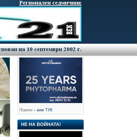
Повече
– виж ТУК
НЕ НА ВОЙНАТА!