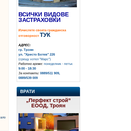
ВСИЧКИ ВИДОВЕ
ЗАСТРАХОВКИ
Изчислете своята гражданска
ТУК
отговорност
АДРЕС:
гр. Троян
ул. "Христо Ботев" 226
(срещу хотел "Марс")
Работно време:
понеделник - петък
9:00 - 18:30
За контакти:
0889/511 909,
0889/539 009
ВРАТИ
„Перфект строй”
ЕООД, Троян
ало