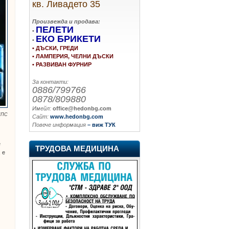
кв. Ливадето 35
Произвежда и продава:
ПЕЛЕТИ
•
ЕКО БРИКЕТИ
•
• ДЪСКИ, ГРЕДИ
• ЛАМПЕРИЯ, ЧЕЛНИ ДЪСКИ
• РАЗВИВАН ФУРНИР
За контакти:
0886/799766
0878/809880
Имейл:
office@hedonbg.com
 МПС
Сайт:
www.hedonbg.com
Повече информация
– виж ТУК
е
ТРУДОВА МЕДИЦИНА
 е