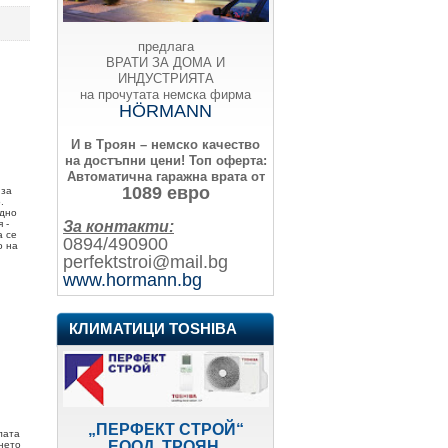
предлага
ВРАТИ ЗА ДОМА И
ИНДУСТРИЯТА
на прочутата немска фирма
HÖRMANN
И в Троян – немско качество
на достъпни цени!
Топ оферта:
Автоматична гаражна врата от
1089 евро
 за
.
удно
За контакти:
 -
а се
0894/490900
о на
perfektstroi@mail.bg
www.hormann.bg
КЛИМАТИЦИ TOSHIBA
„ПЕРФЕКТ СТРОЙ“
лата
ЕООД, ТРОЯН
ането