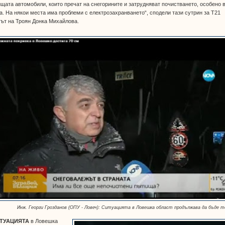
щата автомобили, които пречат на снегорините и затрудняват почистването, особено 
а. На някои места има проблеми с електрозахранването“, сподели тази сутрин за Т21
ът на Троян Донка Михайлова.
Инж. Георги Грозданов (ОПУ - Ловеч): Ситуацията в Ловешка област продължава да бъде т
ТУАЦИЯТА
в Ловешка