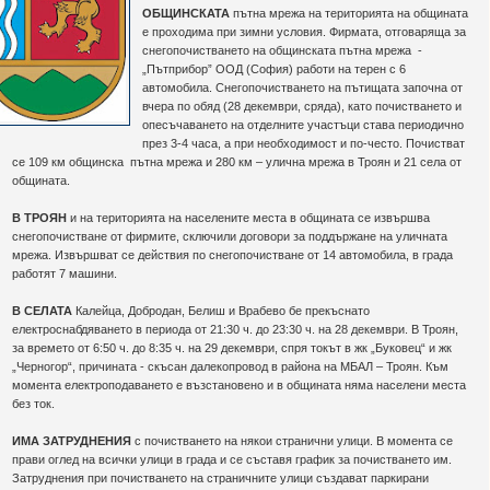
ОБЩИНСКАТА
пътна мрежа на територията на общината
е проходима при зимни условия. Фирмата, отговаряща за
снегопочистването на общинската пътна мрежа -
„Пътприбор” ООД (София) работи на терен с 6
автомобила. Снегопочистването на пътищата започна от
вчера по обяд (28 декември, сряда), като почистването и
опесъчаването на отделните участъци става периодично
през 3-4 часа, а при необходимост и по-често. Почистват
се 109 км общинска пътна мрежа и 280 км – улична мрежа в Троян и 21 села от
общината.
В ТРОЯН
и на територията на населените места в общината се извършва
снегопочистване от фирмите, сключили договори за поддържане на уличната
мрежа. Извършват се действия по снегопочистване от 14 автомобила, в града
работят 7 машини.
В СЕЛАТА
Калейца, Добродан, Белиш и Врабево бе прекъснато
електроснабдяването в периода от 21:30 ч. до 23:30 ч. на 28 декември. В Троян,
за времето от 6:50 ч. до 8:35 ч. на 29 декември, спря токът в жк „Буковец“ и жк
„Черногор“, причината - скъсан далекопровод в района на МБАЛ – Троян. Към
момента електроподаването е възстановено и в общината няма населени места
без ток.
ИМА ЗАТРУДНЕНИЯ
с почистването на някои странични улици. В момента се
прави оглед на всички улици в града и се съставя график за почистването им.
Затруднения при почистването на страничните улици създават паркирани