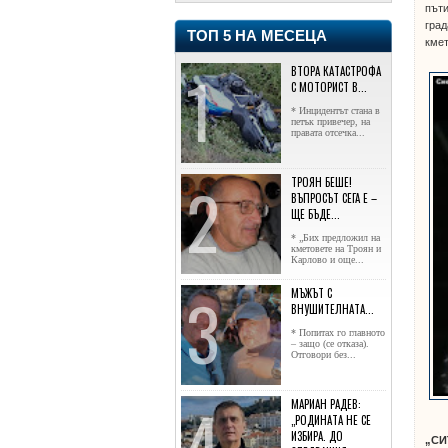
пъти
град
ТОП 5 НА МЕСЕЦА
кмет
ВТОРА КАТАСТРОФА
С МОТОРИСТ В...
* Инцидентът стана в
петък привечер, на
правата отсечка...
ТРОЯН БЕШЕ!
ВЪПРОСЪТ СЕГА Е –
ЩЕ БЪДЕ...
* „Бих предложил на
кметовете на Троян и
Карлово и още...
МЪЖЪТ С
ВНУШИТЕЛНАТА...
* Попитах го главното
– защо (се отказа).
Отговори без...
МАРИАН РАДЕВ:
„РОДИНАТА НЕ СЕ
ИЗБИРА. ДО
„СИ