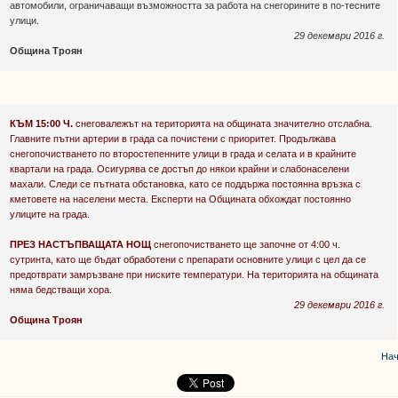
автомобили, ограничаващи възможността за работа на снегорините в по-тесните
улици.
29 декември 2016 г.
Община Троян
КЪМ 15:00 Ч.
снеговалежът на територията на общината значително отслабна.
Главните пътни артерии в града са почистени с приоритет. Продължава
снегопочистването по второстепенните улици в града и селата и в крайните
квартали на града. Осигурява се достъп до някои крайни и слабонаселени
махали. Следи се пътната обстановка, като се поддържа постоянна връзка с
кметовете на населени места. Експерти на Общината обхождат постоянно
улиците на града.
ПРЕЗ НАСТЪПВАЩАТА НОЩ
снегопочистването ще започне от 4:00 ч.
сутринта, като ще бъдат обработени с препарати основните улици с цел да се
предотврати замръзване при ниските температури. На територията на общината
няма бедстващи хора.
29 декември 2016 г.
Община Троян
Нач