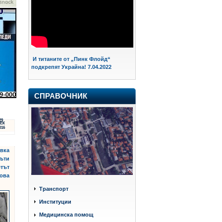
И титаните от „Пинк Флойд“
подкрепят Украйна! 7.04.2022
СПРАВОЧНИК
29
ЕК
016
ивка
пъти
етът
ова
Транспорт
Институции
Медицинска помощ