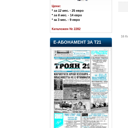
Цени:
*
за 12 мес.
- 25 евро
*
за 6 мес.
- 14 евро
* за 3 мес. - 9 евро
Каталожен № 2282
16 К
Е-АБОНАМЕНТ ЗА Т21