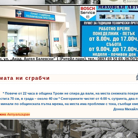
мата ни сграбчи
Д
2
* Повече от 22 часа в община Троян не спира да вали, на места снежната покр
стига 70 см, в града – около 40 см * Снегорините чистят от 4:00 ч. сутринта, два 
 минали по общинската пътна мрежа, на места има проблеми с тока, съобщи км
Донка Михайл
ежно
Актуализиран