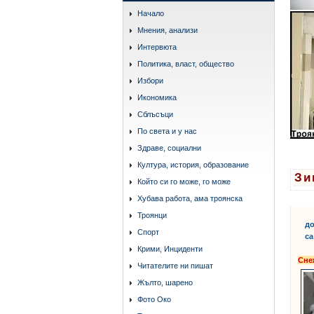
Начало
Мнения, анализи
Интервюта
Политика, власт, общество
Избори
Икономика
Сблъсъци
По света и у нас
Здраве, социални
Култура, история, образование
Зи
Който си го може, го може
Хубава работа, ама троянска
Троянци
до
Спорт
са
Крими, Инциденти
Сн
Читателите ни пишат
Жълто, шарено
Фото Око