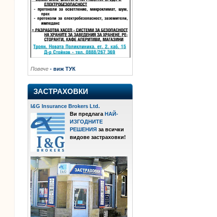
Повече
- виж ТУК
ЗАСТРАХОВКИ
I
&
G Insurance Brokers Ltd.
Ви предлага
НАЙ-
ИЗГОДНИТЕ
РЕШЕНИЯ
за всички
видове застраховки!