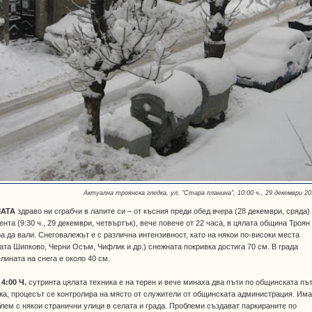
Актуална троянска гледка, ул. "Стара планина", 10:00 ч., 29 декември 20
АТА
здраво ни сграбчи в лапите си – от късния преди обед вчера (28 декември, сряда)
нта (9:30 ч., 29 декември, четвъртък), вече повече от 22 часа, в цялата община Троян
а да вали. Снеговалежът е с различна интензивност, като на някои по-високи места
ата Шипково, Черни Осъм, Чифлик и др.) снежната покривка достига 70 см. В града
лината на снега е около 40 см.
4:00 Ч.
сутринта цялата техника е на терен и вече минаха два пъти по общинската пъ
а, процесът се контролира на място от служители от общинската администрация. Им
лем с някои странични улици в селата и града. Проблеми създават паркираните по