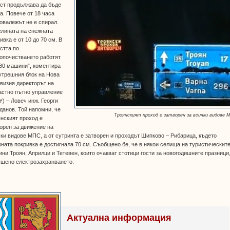
ст продължава да бъде
а. Повече от 18 часа
овалежът не е спирал.
елината на снежната
ивка е от 10 до 70 см. В
стта по
опочистването работят
80 машини”, коментира
утрешния блок на Нова
визия директорът на
астно пътно управление
) – Ловеч инж. Георги
данов. Той напомни, че
Троянският проход е затворен за всички видове
нският проход е
орен за движение на
ки видове МПС, а от сутринта е затворен и проходът Шипково – Рибарица, където
ната покривка е достигнала 70 см. Съобщено бе, че в някои селища на туристическит
ни Троян, Априлци и Тетевен, които очакват стотици гости за новогодишните празници,
ушено електрозахранването.
Актуална информация