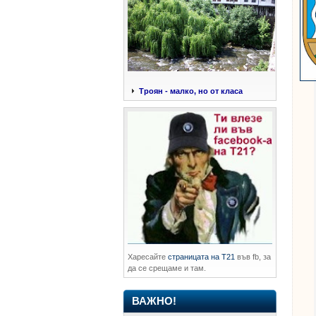
Троян - малко, но от класа
Харесайте
страницата на Т21
във fb, за
да се срещаме и там.
ВАЖНО!