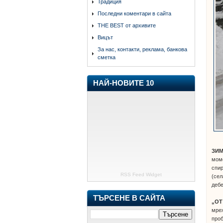
Традиция
Последни коментари в сайта
THE BEST от архивите
Вицът
За нас, контакти, реклама, банкова
сметка
НАЙ-НОВИТЕ 10
ЗИМ
моме
спир
RSS Feed Widget
(сел
дебе
ТЪРСЕНЕ В САЙТА
„ОТ 
мреж
проб