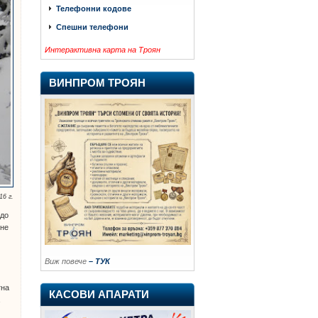
Телефонни кодове
Спешни телефони
Интерактивна карта на Троян
ВИНПРОМ ТРОЯН
16 г.
 до
 не
Виж повече
– ТУК
тна
КАСОВИ АПАРАТИ
а