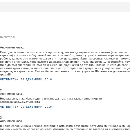
оментара:
1.
Анонимен каза...
Само да спомена, че по селата, където се чудим как да върнем хората натам (ние сме се
върнали) - там пък изобщо никой не счита за необходимо, сутринта, когато хората тръгват
работа, да почистят малко, че да си стигнем до колите. Изринах своята, изринах и наоколо
Почистих и улицата, поне колкото да хвана главния път и така, на сляпо ... Повярвайте, тр
ми е да съм снегорин, че съм 55 кг жена, но друг начин да тръгна нямаше. И сега да поясня
не става дума някой да ми изрине снега от тротоара или в двора, а на улицата само, за д
вижда къде върви пътят. Такова беше положението тази сутрин от Шипково чак до началот
града!!!
ЧЕТВЪРТЪК, 29 ДЕКЕМВРИ, 2016
2.
Анонимен каза...
Нямала сняг, и за Нова година нямало да има, така казват синоптиците
хахахахахаха...аматьорчета
ЧЕТВЪРТЪК, 29 ДЕКЕМВРИ, 2016
3.
Анонимен каза...
В наше селоо минаха няколко снегорина ама както рече първи затрупаа ми изхода а мина
година и моста за малко да отнесат. Давайте го по отговорно ве господа от снегопочиств