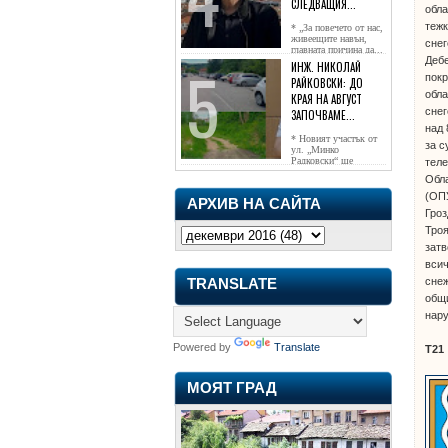
СЛЕДВАЩИЯ...
обла
тежк
* „За повечето от нас,
живеещите навън,
снег
главната причина да...
Деб
ИНЖ. НИКОЛАЙ
покр
РАЙКОВСКИ: ДО
обла
КРАЯ НА АВГУСТ
снег
ЗАПОЧВАМЕ...
над 
* Новият участък от
за с
ул. „Минко
Радковски“ ще
теле
достигне жк...
Обл
(ОПУ
АРХИВ НА САЙТА
Гроз
Троя
затв
всич
снеж
TRANSLATE
общи
нар
Powered by
Translate
Т21
МОЯТ ГРАД