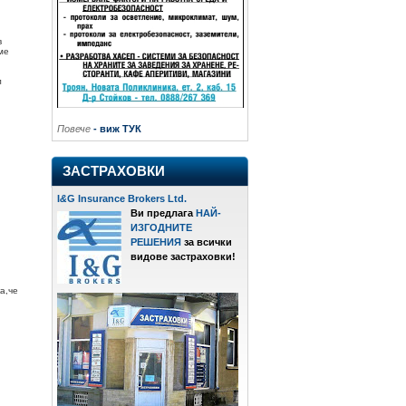
в
ме
л
Повече
- виж ТУК
ЗАСТРАХОВКИ
I
&
G Insurance Brokers Ltd.
Ви предлага
НАЙ-
ИЗГОДНИТЕ
РЕШЕНИЯ
за всички
видове застраховки!
а,че