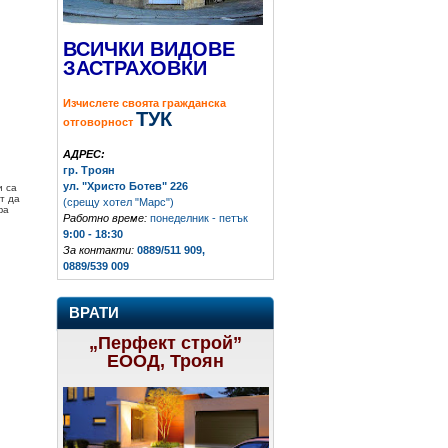
ВСИЧКИ ВИДОВЕ
ЗАСТРАХОВКИ
Изчислете своята гражданска
ТУК
отговорност
АДРЕС:
гр. Троян
ул. "Христо Ботев" 226
и са
т да
(срещу хотел "Марс")
фа
Работно време:
понеделник - петък
9:00 - 18:30
За контакти:
0889/511 909,
0889/539 009
ВРАТИ
„Перфект строй”
ЕООД, Троян