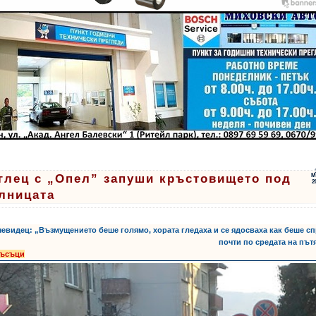
глец с „Опел” запуши кръстовището под
М
2
лницата
чевидец: „Възмущението беше голямо, хората гледаха и се ядосваха как беше с
почти по средата на пъ
ъсъци