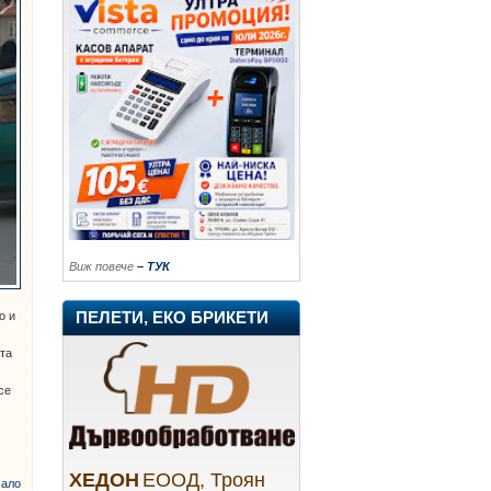
Виж повече
– ТУК
ПЕЛЕТИ, ЕКО БРИКЕТИ
о и
.
ата
се
ХЕДОН
ЕООД, Троян
ало