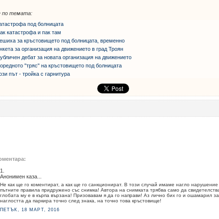
 по темата:
атастрофа под болницата
ак катастрофа и пак там
ешиха за кръстовището под болницата, временно
нкета за организация на движението в град Троян
убличен дебат за новата организация на движението
оредното "тряс" на кръстовището под болницата
ози път - тройка с гарнитура
оментара:
1.
Анонимен каза...
Не как ще го коментират, а как ще го санкционират. В този случай имаме нагло нарушение
пътните правила придружено със снимка! Автора на снимката трябва само да свидетелств
глобата му е в кърпа вързана! Призовавам я да го направи! Аз лично бих го и ошамарил за
наглостта да паркира точно след знака, на точно това кръстовище!
ПЕТЪК, 18 МАРТ, 2016