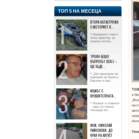
ТОП 5 НА МЕСЕЦА
ВТОРА КАТАСТРОФА
С МОТОРИСТ В...
* Инцидентът стана в
петък привечер, на
правата отсечка...
ТРОЯН БЕШЕ!
ВЪПРОСЪТ СЕГА Е –
ЩЕ БЪДЕ...
* „Бих предложил на
кметовете на Троян и
Карлово и още...
ТО
МЪЖЪТ С
е би
ВНУШИТЕЛНАТА...
„Въз
* Попитах го главното
на п
– защо (се отказа).
Отговори без...
авто
натр
Инте
ИНЖ. НИКОЛАЙ
РАЙКОВСКИ: ДО
Ген
КРАЯ НА АВГУСТ