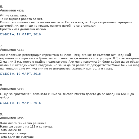
6.
Анонимен каза...
#4, не става така.
Те не вършат работа за 5ст.
Колко пъти минават на различни места по Ботев и виждат 1 куп неправилно паркирали
автомобили, но нищо не правят, понеже никой не се е оплакал.
Просто имат джилезна логика.
СЪБОТА, 19 МАРТ, 2016
7.
Анонимен каза...
Ако с ловешка регистрация спреш токо в Плевен веднага ще ти съставят акт. Тоди най-
вероятно си спира така в Троян защото знае, че тук никой не контролира. В Троян катаджи
2-ма или 3-ма, което е крайно недостатъчно.Ако мине патрулка би било добре да се обадя
намине и катаджийската патрулка, но защо да си развалят дежурството?Може би и на ше
на полицията не му пука или не го интересува, затова и контрола е такъв.
СЪБОТА, 19 МАРТ, 2016
8.
Анонимен каза...
Е, що за простотия? Госпожата снимала, писала вместо просто да се обади на КАТ и да
дойдат.
СЪБОТА, 19 МАРТ, 2016
9.
Анонимен каза...
8-ми много гениално решение.
Нали ще звънне на 112 и се почва:
-ама коя си ти
-ама къде ги видя
-ама дали не сънуваш