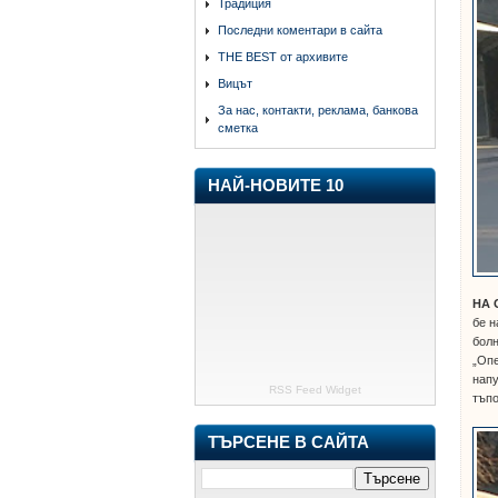
Традиция
Последни коментари в сайта
THE BEST от архивите
Вицът
За нас, контакти, реклама, банкова
сметка
НАЙ-НОВИТЕ 10
НА 
бе н
болн
„Опе
напу
RSS Feed Widget
тъпо
ТЪРСЕНЕ В САЙТА