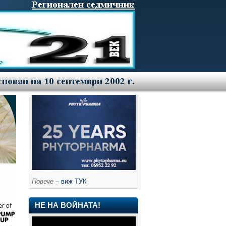
Повече
– виж ТУК
НЕ НА ВОЙНАТА!