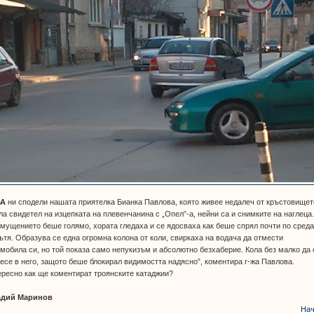
ВА
ни сподели нашата приятелка Бианка Павлова, която живее недалеч от кръстовищет
ла свидетел на изцепката на плевенчанина с „Опел”-а, нейни са и снимките на наглеца
мущението беше голямо, хората гледаха и се ядосваха как беше спрял почти по сред
ътя. Образува се една огромна колона от коли, свиркаха на водача да отмести
мобила си, но той показа само непукизъм и абсолютно безхаберие. Кола без малко да 
есе в него, защото беше блокирал видимостта надясно”, коментира г-жа Павлова.
ресно как ще коментират троянските катаджии?
адий Маринов
Нач