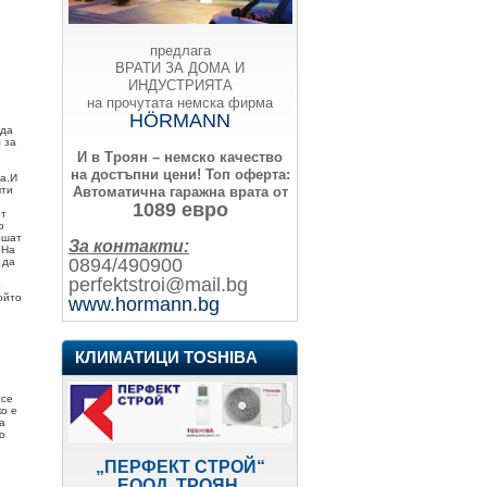
предлага
ВРАТИ ЗА ДОМА И
ИНДУСТРИЯТА
на прочутата немска фирма
HÖRMANN
 да
 за
И в Троян – немско качество
на достъпни цени!
Топ оферта:
а.И
Автоматична гаражна врата от
чти
1089 евро
от
о
ршат
За контакти:
.На
0894/490900
 да
perfektstroi@mail.bg
о
ойто
www.hormann.bg
КЛИМАТИЦИ TOSHIBA
 се
ко е
а
о
„ПЕРФЕКТ СТРОЙ“
ЕООД, ТРОЯН