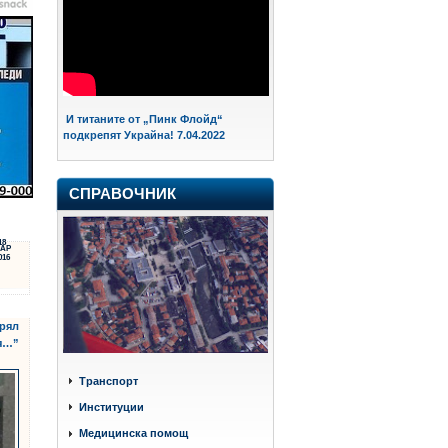
И титаните от „Пинк Флойд“
подкрепят Украйна! 7.04.2022
СПРАВОЧНИК
18
АР
016
прял
тя…”
Транспорт
Институции
Медицинска помощ