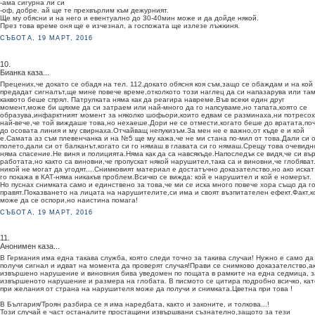
-ама сигурна ли си
-оф, добре. ай ще те прехвърлим към дежурният.
Ще му обясни и на него и евентуално до 30-40мин може и да дойде някой.
През това време оня ще е изчезнал, а госпожата ще излезе лъжкиня.
СЪБОТА, 19 МАРТ, 2016
10.
Бианка каза...
Прецених,че докато се обадя на тел. 112,докато обясня коя съм,защо се обаждам и на кой
предадат сигналът,ще мине повече време,отколкото този наглец да си напазарува или там
каквото беше спрял. Патрулката няма как да реагира навреме.Във всеки един друг
момент,може би щяхме да си затраем или най-много да го напсуваме,но тапата,която се
образува,инфарктният момент за няколко шофьори,които едвам се разминаха,ни потресох
най-вече,че той виждаше това,но нехаеше.Дори не се отмести,когато беше до вратата,по
до осовата линия и му свирнаха.Отчайващ непукизъм.За мен не е важно,от къде е и кой
е.Самата аз съм плевенчанка и на №5 ще му кажа,че не ми стана по-мил от това.Дали си 
полето,дали си от балканът,когато си го нямаш в главата си го нямаш.Срещу това очевидн
няма спасение.Не виня и полицията.Няма как да са навсякъде.Напоследък се видя,че си въ
работата,но както са виновни,че пропускат някой нарушител,така са и виновни,че глобяват
никой не могат да угодят....Снимковият материал е достатъчно доказателство,но ако искат
го покажа в КАТ-няма никакъв проблем.Всичко се вижда: кой е нарушител и кой е номерът.
Но пуснах снимката само и единствено за това,че ми се иска много повече хора също да г
правят.Показването на лицата на нарушителите,си има и своят възпитателен ефект.Факт,к
може да се оспори,но наистина помага!
СЪБОТА, 19 МАРТ, 2016
11.
Анонимен каза...
В Германия има една такава служба, която следи точно за такива случаи! Нужно е само да
получи сигнал и идват на момента да проверят случая!Прави се снимково доказателство,а
извършено нарушение и виновния бива уведомен по пощата в рамките на една седмица, з
извършеното нарушение и размера на глобата. В писмото се цитира подробно всичко, кат
при желания от страна на нарушителя може да получи и снимката.Цветна при това !
В България/Троян разбира се я има наредбата, както и законите, и толкова...!
Този случай е част останалите простащини извършвани съзнателно,защото за тези