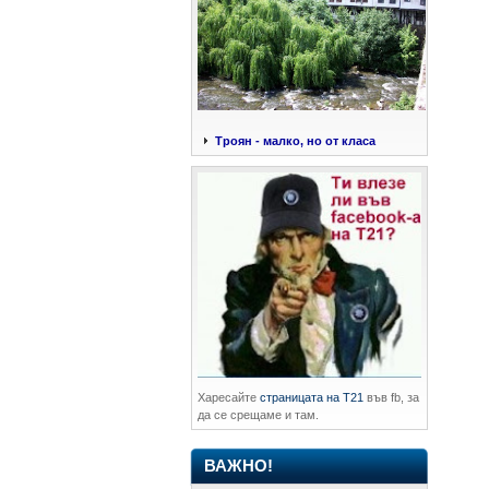
Троян - малко, но от класа
Харесайте
страницата на Т21
във fb, за
да се срещаме и там.
ВАЖНО!