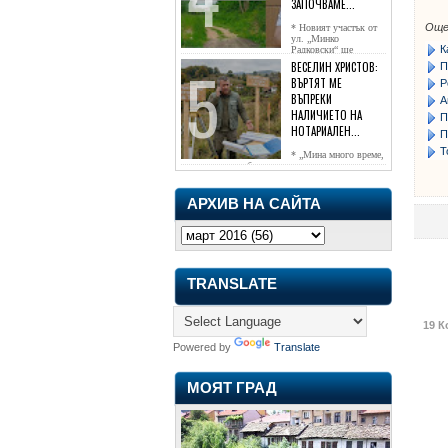
ЗАПОЧВАМЕ...
Още
* Новият участък от
ул. „Минко
К
Радковски“ ще
достигне жк...
ВЕСЕЛИН ХРИСТОВ:
П
ВЪРТЯТ МЕ
Р
ВЪПРЕКИ
А
НАЛИЧИЕТО НА
П
НОТАРИАЛЕН...
П
Т
* „Мина много време,
чаках го да се обади, но нищо не...
АРХИВ НА САЙТА
TRANSLATE
19 К
Powered by
Translate
МОЯТ ГРАД