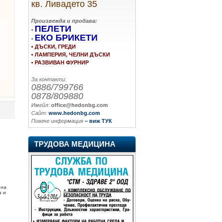
кв. Ливадето 35
Произвежда и продава:
ПЕЛЕТИ
•
ЕКО БРИКЕТИ
•
• ДЪСКИ, ГРЕДИ
• ЛАМПЕРИЯ, ЧЕЛНИ ДЪСКИ
• РАЗВИВАН ФУРНИР
За контакти:
0886/799766
0878/809880
Имейл:
office@hedonbg.com
Сайт:
www.hedonbg.com
Повече информация
– виж ТУК
ТРУДОВА МЕДИЦИНА
 на
а и