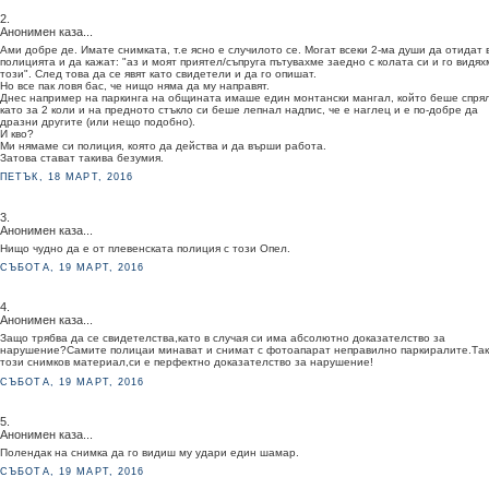
2.
Анонимен каза...
Ами добре де. Имате снимката, т.е ясно е случилото се. Могат всеки 2-ма души да отидат 
полицията и да кажат: "аз и моят приятел/съпруга пътувахме заедно с колата си и го видях
този". След това да се явят като свидетели и да го опишат.
Но все пак ловя бас, че нищо няма да му направят.
Днес например на паркинга на общината имаше един монтански мангал, който беше спря
като за 2 коли и на предното стъкло си беше лепнал надпис, че е наглец и е по-добре да
дразни другите (или нещо подобно).
И кво?
Ми нямаме си полиция, която да действа и да върши работа.
Затова стават такива безумия.
ПЕТЪК, 18 МАРТ, 2016
3.
Анонимен каза...
Нищо чудно да е от плевенската полиция с този Опел.
СЪБОТА, 19 МАРТ, 2016
4.
Анонимен каза...
Защо трябва да се свидетелства,като в случая си има абсолютно доказателство за
нарушение?Самите полицаи минават и снимат с фотоапарат неправилно паркиралите.Так
този снимков материал,си е перфектно доказателство за нарушение!
СЪБОТА, 19 МАРТ, 2016
5.
Анонимен каза...
Полендак на снимка да го видиш му удари един шамар.
СЪБОТА, 19 МАРТ, 2016