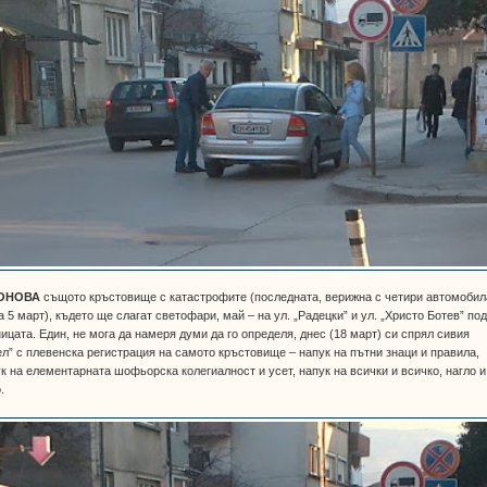
ОНОВА
същото кръстовище с катастрофите (последната, верижна с четири автомобил
а 5 март), където ще слагат светофари, май – на ул. „Радецки” и ул. „Христо Ботев” по
ицата. Един, не мога да намеря думи да го определя, днес (18 март) си спрял сивия
л” с плевенска регистрация на самото кръстовище – напук на пътни знаци и правила,
к на елементарната шофьорска колегиалност и усет, напук на всички и всичко, нагло и
.