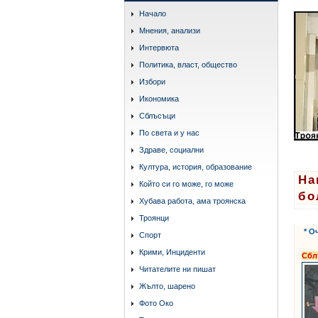
Начало
Мнения, анализи
Интервюта
Политика, власт, общество
Избори
Икономика
Сблъсъци
По света и у нас
Здраве, социални
Култура, история, образование
На
Който си го може, го може
бо
Хубава работа, ама троянска
Троянци
* О
Спорт
Крими, Инциденти
Сбл
Читателите ни пишат
Жълто, шарено
Фото Око