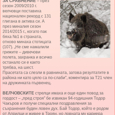
ЗА СРАВНЕНИЕ
– през
сезон 2009/2010 г.
велчовци поставиха
национален рекорд с 131
глигана в актива си. А
през миналия сезон
2014/2015 г., когато пак
бяха №1 в страната,
отново минаха стотицата
(107). „Не сме намалили
грижите – дивечови
полета, захранка и всичко
останало си е както
трябва, на шест.
Прасетата са слезли в равнината, затова резултатите в
района ни като цяло са по-слаби”, коментира за Т21 член
на дружинката първенец.
ВЕЛЧОВСКИТЕ
стрелци имаха и още един повод за
гордост – „пред строя” бе извикан 94-годишния Тодор
Чакъров и получи специални поздравления за
съхранения буден ловен дух. Бай Тодор, който е родом
от Априлци и живее в Троян, но ловната му кариера