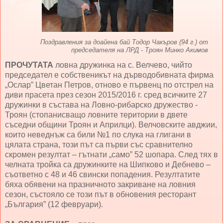
Поздравления за доайена бай Тодор Чакъров (94 г.) от
председателя на ЛРД - Троян Минко Акимов
ПРОЧУТАТА
ловна дружинка на с. Велчево, чийто
председател е собственикът на дърводобивната фирма
„Ослар” Цветан Петров, отново е първенц по отстрел на
диви прасета през сезон 2015/2016 г. сред всичките 27
дружинки в състава на Ловно-рибарско дружество -
Троян (стопанисващо ловните територии в двете
съседни общини Троян и Априлци). Велчовските авджии,
които неведнъж са били №1 по слука на глигани в
цялата страна, този път са първи със сравнително
скромен резултат – гътнати „само” 52 шопара. След тях в
челната тройка са дружинките на Шипково и Дебнево –
съответно с 48 и 46 свински попадения. Резултатите
бяха обявени на празничното закриване на ловния
сезон, състояло се този път в обновения ресторант
„България” (12 февруари).