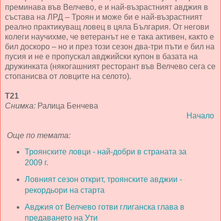
преминава във Велчево, е и най-възрастният авджия в
състава на ЛРД – Троян и може би е най-възрастният
реално практикуващ ловец в цяла България. От негови
колеги научихме, че ветеранът не е така активен, както е
бил доскоро – но и през този сезон два-три пъти е бил на
пусия и не е пропускал авджийски купон в базата на
дружинката (някогашният ресторант във Велчево сега се
стопанисва от ловците на селото).
Т21
Снимка:
Ралица Бенчева
Начало
Още по темата:
Троянските ловци - най-добри в страната за
2009 г.
Ловният сезон открит, троянските авджии -
рекордьори на старта
Авджия от Велчево готви глиганска глава в
предаването на Ути