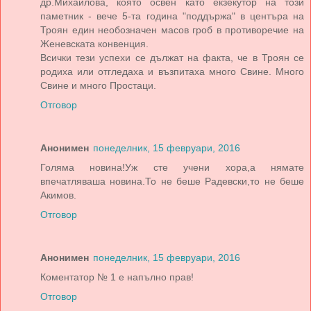
др.Михайлова, която освен като екзекутор на този
паметник - вече 5-та година "поддържа" в центъра на
Троян един необозначен масов гроб в противоречие на
Женевската конвенция.
Всички тези успехи се дължат на факта, че в Троян се
родиха или отгледаха и възпитаха много Свине. Много
Свине и много Простаци.
Отговор
Анонимен
понеделник, 15 февруари, 2016
Голяма новина!Уж сте учени хора,а нямате
впечатляваша новина.То не беше Радевски,то не беше
Акимов.
Отговор
Анонимен
понеделник, 15 февруари, 2016
Коментатор № 1 е напълно прав!
Отговор