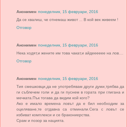
Анонимен
понеделник, 15 февруари, 2016
Да се хвалиш, че отнемаш живот ... В кой век живеем !
Отговор
Анонимен
понеделник, 15 февруари, 2016
Нека ходят,и жените им това чакат,и айдееееее на лов....
Отговор
Анонимен
понеделник, 15 февруари, 2016
Тия смешковци,да не употребявам други думи,трябва да
ги съблечем голи и да ги пуснем в гората при глигана и
мечката.Пък тогава да видим кой кого?
Ако е имало времена ловът да е бил необходим за
оцеляване,те отдавна са отминали.Сега с ловът се
избиват комплекси и се бракониерства.
Срам и позор за нацията.