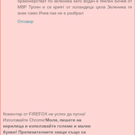
браконерстват по зеленика като водач е Милен Бочев от
МВР Троян и се крият от холандеца цяла Зеленика ги
знае само Ичев пак не е разбрал
Отговор
Коментар от FIREFOX не успях да пусна!
Използвайте Chrome!
Моля, пишете на
кирилица и използвайте големи и малки
букви! Препинателните знаци също са