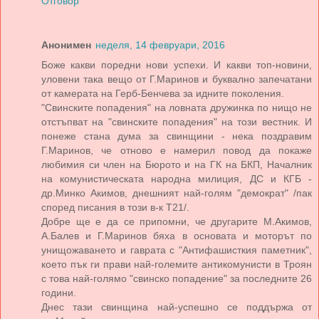
Отговор
Анонимен
неделя, 14 февруари, 2016
Боже какви поредни нови успехи. И какви топ-новини,
уловени така вещо от Г.Маринов и буквално запечатани
от камерата на Герб-Бенчева за идните поколения.
"Свинските попадения" на ловната дружинка по нищо не
отстъпват на "свинските попадения" на този вестник. И
понеже стана дума за свинщини - нека поздравим
Г.Маринов, че отново е намерил повод да покаже
любимия си член на Бюрото и на ГК на БКП, Началник
на комунистическата народна милиция, ДС и КГБ -
др.Минко Акимов, днешният най-голям "демократ" /пак
според писания в този в-к Т21/.
Добре ще е да се припомни, че другарите М.Акимов,
А.Балев и Г.Маринов бяха в основата и моторът по
унищожаването и гаврата с "Антифашисткия паметник",
което пък ги прави най-големите антикомунисти в Троян
с това най-голямо "свинско попадение" за последните 26
години.
Днес тази свинщина най-успешно се поддържа от