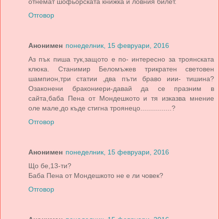
отнемат шофьорската книжка и ловния билет.
Отговор
Анонимен
понеделник, 15 февруари, 2016
Аз пък пиша тук,защото е по- интересно за троянската
клюка. Станимир Беломъжев трикратен световен
шампион,три статии ,два пъти браво иии- тишина?
Озаконени бракониери-давай да се празним в
сайта,баба Пена от Мондешкото и тя изказва мнение
оле мале,до къде стигна троянецо................?
Отговор
Анонимен
понеделник, 15 февруари, 2016
Що бе,13-ти?
Баба Пена от Мондешкото не е ли човек?
Отговор