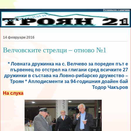
14 февруари 2016
Велчовските стрелци – отново №1
* Ловната дружинка на с. Велчево за пореден път е
първенец по отстрел на глигани сред всичките 27
дружинки в състава на Ловно-рибарско дружество –
Троян * Аплодисменти за 94-годишния доайен бай
Тодор Чакъров
На слука