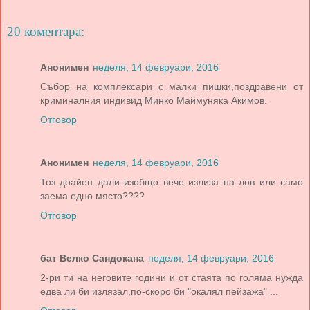
20 коментара:
Анонимен
неделя, 14 февруари, 2016
Събор на комплексари с малки пишки,поздравени от
криминалния индивид Минко Маймуняка Акимов.
Отговор
Анонимен
неделя, 14 февруари, 2016
Тоз доайен дали изобщо вече излиза на лов или само
заема едно място????
Отговор
бат Велко Сандокана
неделя, 14 февруари, 2016
2-ри ти на неговите години и от стаята по голяма нужда
едва ли би излязал,по-скоро би "окалял пейзажа" ...