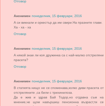
Отговор
Анонимен
понеделник, 15 февруари, 2016
А си викнали и оркестър да им свири.На празните глави.
Ха - ха - ха
Отговор
Анонимен
понеделник, 15 февруари, 2016
А някой знае ли коя дружинка са с най-малко отстреляни
прасета?
Отговор
Анонимен
понеделник, 15 февруари, 2016
В статията нищо не се споменава,колко диви прасета от
отстреляните ,са били с трихинилоза.
Да е жив и здрав Бай Тодор,но отдавна съм на
мнение,че щом навършиш пенсионна възраст,ти се