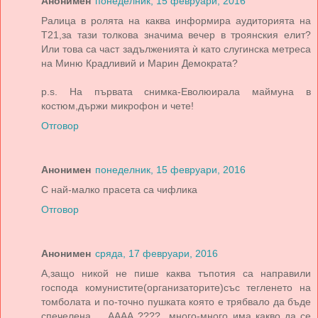
Анонимен
понеделник, 15 февруари, 2016
Ралица в ролята на каква информира аудиторията на
Т21,за тази толкова значима вечер в троянския елит?
Или това са част задълженията ѝ като слугинска метреса
на Миню Крадливий и Марин Демократа?
p.s. На първата снимка-Еволюирала маймуна в
костюм,държи микрофон и чете!
Отговор
Анонимен
понеделник, 15 февруари, 2016
С най-малко прасета са чифлика
Отговор
Анонимен
сряда, 17 февруари, 2016
А,защо никой не пише каква тъпотия са направили
господа комунистите(организаторите)със тегленето на
томболата и по-точно пушката която е трябвало да бъде
спечелена ... АААА ????...много-много има какво да се