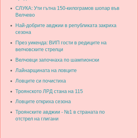
СЛУКА: Ути гътна 150-килограмов шопар във
Велчево
Най-добрите авджии в републиката закриха
сезона
През уикенда: ВИП гости в редиците на
велчовските стрелци
Велчовци започнаха по шампионски
Лайнарщината на ловците
Ловците си почистиха
Троянското ЛРД стана на 115
Ловците откриха сезона
Троянските авджии - №1 в страната по
отстрел на глигани