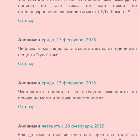
напише по тази тема но май никой не
смее,поздравления за смелия мъж от ЛРД с.Ломец...!!!
Отговор
Анонимен
сряда, 17 февруари, 2016
Чифлика няма как да са със много,така са от години,има
нещо та "куца" там!
Отговор
Анонимен
сряда, 17 февруари, 2016
Чуфлишките авджии,са си изпуцали джепането по
почиващи моми и за диви прасета нямат.
Отговор
Анонимен
четвъртък, 18 февруари, 2016
Как да има я виж че през ден през два ходят да