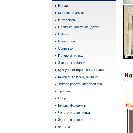
Начало
Мнения, анализи
Интервюта
Политика, власт, общество
Избори
Икономика
Сблъсъци
По света и у нас
Здраве, социални
Култура, история, образование
Ид
Който си го може, го може
Хубава работа, ама троянска
Троянци
Спорт
Пре
Крими, Инциденти
Читателите ни пишат
Жълто, шарено
Фото Око