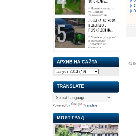
Б
ЗАПОЧВАМЕ...
З
* Новият участък от
Г
ул. „Минко
Радковски“ ще
достигне жк...
ЛОША КАТАСТРОФА
В ДЕБНЕВО В
ПЪРВИЯ ДЕН НА...
* Миниван „Ситроен“
и мотоциклет
„Кавасаки“ се
сблъскаха...
АРХИВ НА САЙТА
41 К
TRANSLATE
Powered by
Translate
МОЯТ ГРАД