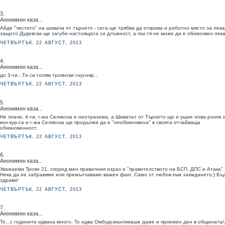
3.
Анонимен каза...
Айде "честито" на шивача от търнето - сега ще трябва да открива и работно място за лека
защото Дудевска ще загуби настоящата си длъжност, а пък тя не може да е обикновен лека
ЧЕТВЪРТЪК, 22 АВГУСТ, 2013
4.
Анонимен каза...
до 3-ти...Ти си голям троянски гнусняр...
ЧЕТВЪРТЪК, 22 АВГУСТ, 2013
5.
Анонимен каза...
Не плачи, 4-ти, г-жа Селянска е неотразима, а Шивачът от Търнето ще и ушие нова рокля 
кон-кур-са и г-жа Селянска ще продължи да е "необикновена" в своята отчайваща
обикновенност.
ЧЕТВЪРТЪК, 22 АВГУСТ, 2013
6.
Анонимен каза...
Уважаеми Троян 21, според мен правилния израз е "правителството на БСП, ДПС и Атака".
Нека да не забравяме или премълчаваме важен факт. Само от любов към заяждането;) Бъ
здрави!
ЧЕТВЪРТЪК, 22 АВГУСТ, 2013
7.
Анонимен каза...
То...с годините идваха много. То идва Омбудсман/имаше даже и приемен ден в общината/,