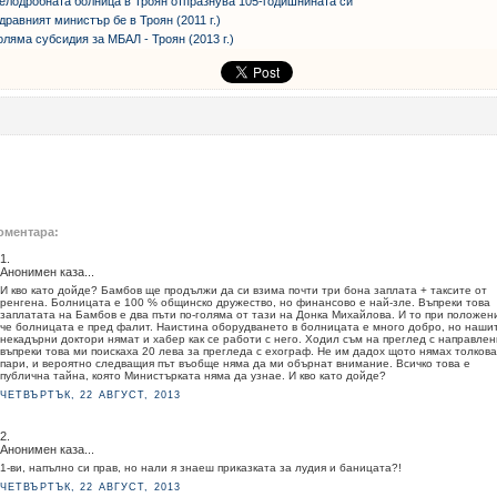
елодробната болница в Троян отпразнува 105-годишнината си
дравният министър бе в Троян (2011 г.)
оляма субсидия за МБАЛ - Троян (2013 г.)
оментара:
1.
Анонимен каза...
И кво като дойде? Бамбов ще продължи да си взима почти три бона заплата + таксите от
ренгена. Болницата е 100 % общинско дружество, но финансово е най-зле. Въпреки това
заплатата на Бамбов е два пъти по-голяма от тази на Донка Михайлова. И то при положен
че болницата е пред фалит. Наистина оборудването в болницата е много добро, но наши
некадърни доктори нямат и хабер как се работи с него. Ходил съм на преглед с направлен
въпреки това ми поискаха 20 лева за прегледа с ехограф. Не им дадох щото нямах толкова
пари, и вероятно следващия път въобще няма да ми обърнат внимание. Всичко това е
публична тайна, която Министърката няма да узнае. И кво като дойде?
ЧЕТВЪРТЪК, 22 АВГУСТ, 2013
2.
Анонимен каза...
1-ви, напълно си прав, но нали я знаеш приказката за лудия и баницата?!
ЧЕТВЪРТЪК, 22 АВГУСТ, 2013