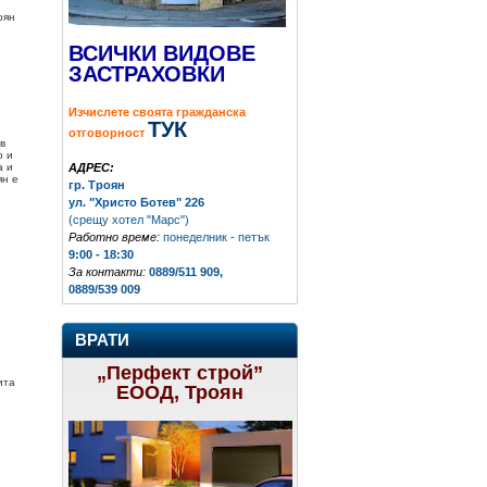
оян
ВСИЧКИ ВИДОВЕ
ЗАСТРАХОВКИ
Изчислете своята гражданска
ТУК
отговорност
в
о и
АДРЕС:
а и
ян е
гр. Троян
ул. "Христо Ботев" 226
(срещу хотел "Марс")
Работно време:
понеделник - петък
9:00 - 18:30
За контакти:
0889/511 909,
0889/539 009
ВРАТИ
„Перфект строй”
ита
ЕООД, Троян