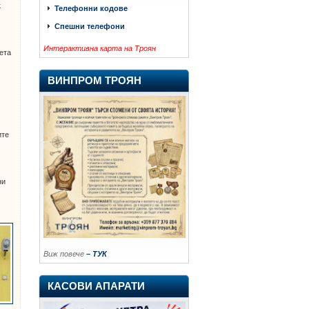
к
Телефонни кодове
Спешни телефони
Интерактивна карта на Троян
ета
ВИНПРОМ ТРОЯН
ите
ни
Виж повече
– ТУК
КАСОВИ АПАРАТИ