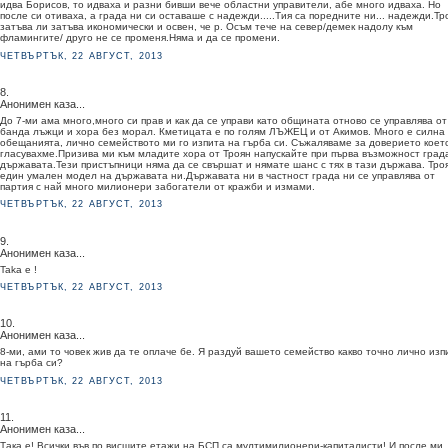
идва Борисов, то идваха и разни бивши вече областни управители, абе много идваха. Но
после си отиваха, а града ни си оставаше с надежди.....Тия са поредните ни... надежди.Тр
затъва ли затъва икономически и освен, че р. Осъм тече на север/демек надолу към
фламингите/ друго не се променя.Няма и да се промени.
ЧЕТВЪРТЪК, 22 АВГУСТ, 2013
8.
Анонимен каза...
До 7-ми ама много,много си прав и как да се управи като общината отново се управлява от
банда лъжци и хора без морал. Кметицата е по голям ЛЪЖЕЦ и от Акимов. Много е силна 
обещанията, лично семейството ми го изпита на гърба си. Съжаляваме за доверието коет
гласувахме.Призива ми към младите хора от Троян напускайте при първа възможност град
държавата.Тези пристъпници няма да се свършат и нямате шанс с тях в тази държава. Тро
един умален модел на държавата ни.Държавата ни в частност града ни се управлява от
партия с най много милионери забогатели от кражби и измами.
ЧЕТВЪРТЪК, 22 АВГУСТ, 2013
9.
Анонимен каза...
Taka e !
ЧЕТВЪРТЪК, 22 АВГУСТ, 2013
10.
Анонимен каза...
8-ми, ами то човек жив да те оплаче бе. Я раздуй вашето семейство какво точно лично изп
на гърба си?
ЧЕТВЪРТЪК, 22 АВГУСТ, 2013
11.
Анонимен каза...
Така е! Всички във по висшите етажи на БСП са мултимилионери-капиталисти! И после ми