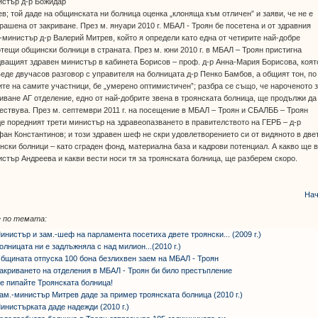
истър д-р Божидар
в; той даде на общинската ни болница оценка „клоняща към отличен” и заяви, че не е
рашена от закриване. През м. януари 2010 г. МБАЛ - Троян бе посетена и от здравния
-министър д-р Валерий Митрев, който я определи като една от четирите най-добре
тещи общински болници в страната. През м. юни 2010 г. в МБАЛ – Троян пристигна
ващият здравен министър в кабинета Борисов – проф. д-р Анна-Мария Борисова, коят
еде двучасов разговор с управителя на болницата д-р Пенко Бамбов, а общият тон, по
те на самите участници, бе „умерено оптимистичен”; разбра се също, че нароченото 
иване АГ отделение, едно от най-добрите звена в троянската болница, ще продължи да
ствува. През м. септември 2011 г. на посещение в МБАЛ – Троян и СБАЛББ – Троян
е поредният трети министър на здравеопазването в правителството на ГЕРБ – д-р
ан Константинов; и този здравен шеф не скри удовлетворението си от видяното в две
нски болници – като сграден фонд, материална база и кадрови потенциал. А какво ще 
стър Андреева и какви вести носи тя за троянската болница, ще разберем скоро.
Нач
 по темата:
инистър и зам.-шеф на парламента посетиха двете троянски... (2009 г.)
олницата ни е задлъжняла с над милион...(2010 г.)
бщината отпуска 100 бона безлихвен заем на МБАЛ - Троян
акриването на отделения в МБАЛ - Троян би било престъпление
е пипайте Троянската болница!
ам.-министър Митрев даде за пример троянската болница (2010 г.)
инистърката даде надежди (2010 г.)