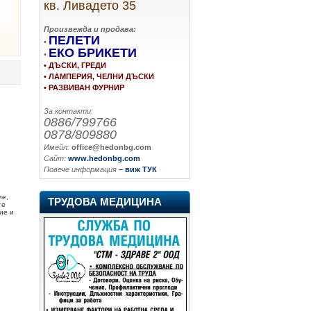
кв. Ливадето 35
Произвежда и продава:
ПЕЛЕТИ
•
ЕКО БРИКЕТИ
•
• ДЪСКИ, ГРЕДИ
• ЛАМПЕРИЯ, ЧЕЛНИ ДЪСКИ
• РАЗВИВАН ФУРНИР
За контакти:
0886/799766
0878/809880
Имейл:
office@hedonbg.com
Сайт:
www.hedonbg.com
Повече информация
– виж ТУК
ие,
ТРУДОВА МЕДИЦИНА
те
ие и