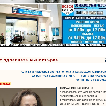
е здравната министърка
А
2
* Д-р Таня Андреева пристига по покана на кмета Донка Михайл
ще разгледа отделенията в МБАЛ – Троян и ще има сре
болничното ръководс
дстоящо
ПОРЕДНИЯТ
министър на
здравеопазването идва на посещение
троянската общинска болница
(„Многопрофилна болница за активно
лечение /МБАЛ/ - Троян” ЕООД). Д-р