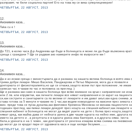
разправят, че били социална партия! Ето на това му се вика суперлицемерие!
ЧЕТВЪРТЪК, 22 АВГУСТ, 2013
12.
Анонимен каза...
Taka cu e !
ЧЕТВЪРТЪК, 22 АВГУСТ, 2013
13.
Анонимен каза...
До Т21, в колко часа Д-р Андреева ще бъде в болницата и може ли да бъде възможна крат
среща с граждани ? Ще се радвам ако намерите инфо по въпросите ми !
ЧЕТВЪРТЪК, 22 АВГУСТ, 2013
14.
Анонимен каза...
Да и аз искам среща с министърката да и разкажа за нашата велика болница в която има 
трима добри лекари- Мишо Василев, Панджарова и Петьо Маринов, мога да и похваля и
докторката от физиотерапията,но ще се откажа,защото всеки път при положение ,че имам
записан час я чакам по час и половина за преглед :)
Ще и разкажа как само в нашата болница при всяко взимане на кръв с направление ни иск
или 2 лв. или епруветки, как личните лекари все нямат направления и се карат на пациент
си,как сестрите и санитарките са по велики от лекарите и им дават акъл,как една снимка ,к
става готова за 5 минути я чакаме по 1 час,как водим новородени на ваксини през зимата 
мин. преди това се пуска духалка,как фиктивно Кремена Миховска си минава пациентите н
годишен преглед, как пияни лекари дежурят през нощта на спешния кабинет,как лекарите 
спешния кабинет в болницата не могат да видят ушите на дете с болка през нощта,защот
нямат уред, как майка дава от нейната урина в две чашки едната на нейно име, другата н
името на детето и , а резултата е в едната урина има бактерия, а в другата няма ,чиста
била,а урината е на 1 човек , как докторката от ренгена изкарва всяка снимка на пневмони
да могат да се крадат пари от здравната каса и още хиляди безумия........
ЧЕТВЪРТЪК, 22 АВГУСТ, 2013