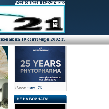
Повече
– виж ТУК
НЕ НА ВОЙНАТА!