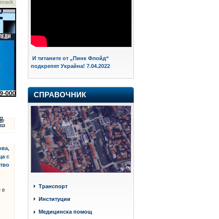
И титаните от „Пинк Флойд“
подкрепят Украйна! 7.04.2022
СПРАВОЧНИК
22
ВГ
013
ова,
ща с
тво
Транспорт
 в
Институции
Медицинска помощ