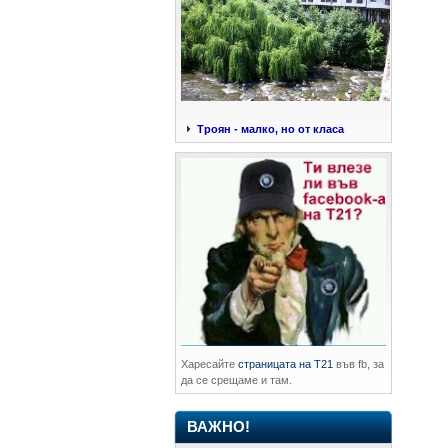
Троян - малко, но от класа
Харесайте
страницата на Т21
във fb, за
да се срещаме и там.
ВАЖНО!