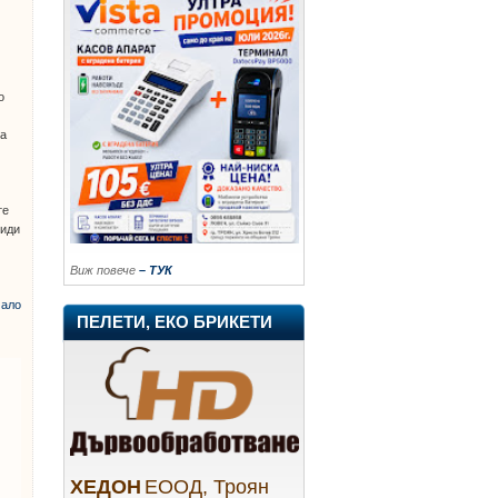
о
за
те
види
Виж повече
– ТУК
ало
ПЕЛЕТИ, ЕКО БРИКЕТИ
ХЕДОН
ЕООД, Троян