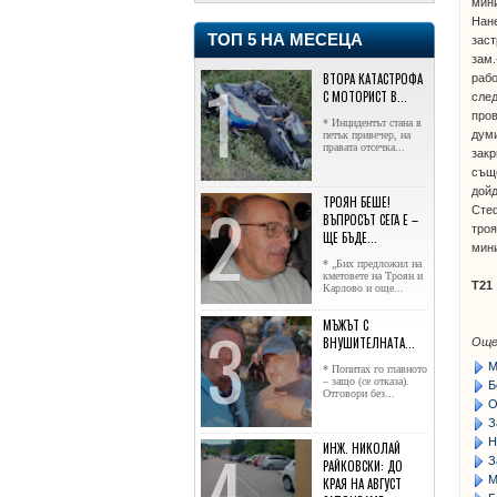
мин
Нане
ТОП 5 НА МЕСЕЦА
заст
зам.
ВТОРА КАТАСТРОФА
рабо
С МОТОРИСТ В...
след
пров
* Инцидентът стана в
думи
петък привечер, на
правата отсечка...
закр
съще
дойд
ТРОЯН БЕШЕ!
Стеф
ВЪПРОСЪТ СЕГА Е –
троя
ЩЕ БЪДЕ...
мини
* „Бих предложил на
кметовете на Троян и
Т21
Карлово и още...
МЪЖЪТ С
ВНУШИТЕЛНАТА...
Още
М
* Попитах го главното
– защо (се отказа).
Б
Отговори без...
О
З
Н
ИНЖ. НИКОЛАЙ
З
РАЙКОВСКИ: ДО
М
КРАЯ НА АВГУСТ