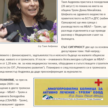
Таня Андреева пристига в понеделни
(26 август) по покана на кмета на
община Троян Донка Михайлова.
Шефката на здравното ведомство в
правителството на БСП и ДПС (кабин
Орешарски) ще има среща с
ръководството на МБАЛ – Троян, ще
разгледа отделенията и ще проведе
разговор с Медицинския съвет на
болницата.
д-р Таня Андреева
СЪС СИГУРНОСТ
две ще са основн
дискутирани теми. Най-напред -
лемите с финансирането, задлъжнялостта и неясното бъдеще на малките общински
ици, каквато е и троянската. И после – очакваната безвъзмездна субсидия за МБАЛ -
н от 1,28 млн. лв. за нова медицинска техника, оборудване и съпътстващите строител
ости (по ОП „Регионално развитие”). Планирано е след посещението си в троянската
ица министър Андреева да даде пресконференция за журналисти.
ИПОМНЯМЕ
, че през м.
мври 2009 г. на
щение в двете троянски
ици – МБАЛ – Троян и
жавната Белодробна
ица (СБАЛББ - Троян),
огавашният здравен