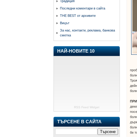
Традиция
Последни коментари в сайта
THE BEST от архивите
Вицът
За нас, контакти, реклама, банкова
сметка
НАЙ-НОВИТЕ 10
проб
болн
Троя
дейн
болн
ПР
деке
RSS Feed Widget
посе
болн
ТЪРСЕНЕ В САЙТА
дър
болн
бе т