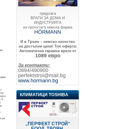
предлага
ВРАТИ ЗА ДОМА И
ИНДУСТРИЯТА
на прочутата немска фирма
HÖRMANN
И в Троян – немско качество
на достъпни цени!
Топ оферта:
ка
Автоматична гаражна врата от
1089 евро
За контакти:
0894/490900
perfektstroi@mail.bg
само
www.hormann.bg
ат
ите
КЛИМАТИЦИ TOSHIBA
оято
и 5
а
на
о
а
я,за
„ПЕРФЕКТ СТРОЙ“
ЕООД, ТРОЯН