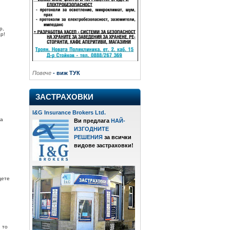
р,
р!
Повече
- виж ТУК
ЗАСТРАХОВКИ
I
&
G Insurance Brokers Ltd.
за
Ви предлага
НАЙ-
ИЗГОДНИТЕ
РЕШЕНИЯ
за всички
видове застраховки!
дете
 то