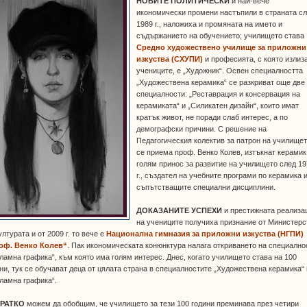
НОВИТЕ ПОЛИТИЧЕСКИ
и най-вече
икономически промени настъпили в страната с
1989 г., наложиха и промяната на името и
съдържанието на обучението; училището става
Средно художествено училище за приложни
изкуства (СХУПИ)
и професията, с която излиз
учениците, е „Художник“. Освен специалността
„Художествена керамика“ се разкриват още две
специалности: „Реставрация и консервация на
керамиката“ и „Силикатен дизайн“, които имат
кратък живот, не поради слаб интерес, а по
демографски причини. С решение на
Педагогическия колектив за патрон на училище
се приема проф. Венко Колев, изтъкнат керамик
голям принос за развитие на училището след 1
г., създател на учебните програми по керамика 
съпътстващите специални дисциплини.
ДОКАЗАНИТЕ УСПЕХИ
и престижната реализа
на учениците получиха признание от Министерс
ултурата и от 2009 г. то вече е
Национална гимназия за приложни изкуства (НГПИ)
оф. Венко Колев“
. Пак икономическата конюнктура налага откриването на специално
ламна графика“, към която има голям интерес. Днес, когато училището става на 100
ни, тук се обучават деца от цялата страна в специалностите „Художествена керамика“ 
ламна графика“.
РАТКО
можем да обобщим, че училището за тези 100 години преминава през четири