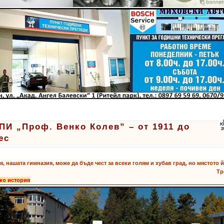
ПИ „Проф. Венко Колев” – от 1911 до
Ю
2
ес
Тя, нашата гимназия, може да бъде чест за всеки голям и хубав град, но мястото й
Тр
ко история