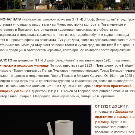
ЦИОНАЛНАТА
гимназия за приложни изкуства (НГПИ) „Проф. Венко Колев“ в град Троя
стемата училища по изкуствата към Министерство на културата. Това училище е
ственото в България, което подготвя художници, специалисти в областта на
иционната и модерната керамика, от него излизат и добре обучени кадри, готови да
тят в широката сфера на рекламата. Тук учат деца, които са доказали своя талант. А тя
та гимназия, може да бъде чест за всеки голям и хубав град, но мястото й е в Троян! 
ковни традиции в българската керамика, които при нас намират своето продължение.
ЧАЛОТО
на днешното НГПИ „Проф. Венко Колев“ е поставено през 1911 г. под името
нчарско и пещарско училище
. То просъществува до 1913 г. Пръв директор е Найден 
аков от Троян, учители са Петър Пушкаров - инженер-керамик, Тодор Клявков - учите
ване, точарство и моделчество, Георги Тишков и Михаил Халачев. От 1914 г. до 1928 г.
ището е под формата на грънчарски курсове за квалификация, които се ръководят от
ги Тишков и Михаил Халачев. От 1928 г. до 1931 г. се нарича
Окръжно практическо
нчарско училище
с директор Петър Н. Събчев от Габрово, завършил в Чехия; а от 1931
ктор става Захари К. Мавродиев, инженер-керамик, завършил в Германия.
ОТ 1932 Г. ДО 1944 Г.
училището е
Държавно
практическо керамично
училище
. Курсът на
обучение завършва с
полагане на изпити. През