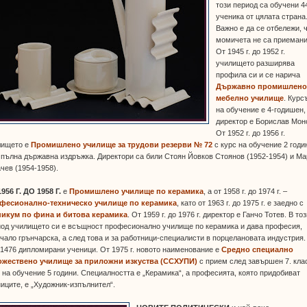
този период са обучени 4
ученика от цялата страна
Важно е да се отбележи, 
момичета не са приемани
От 1945 г. до 1952 г.
училището разширява
профила си и се нарича
Държавно промишлено
мебелно училище
. Курс
на обучение е 4-годишен,
директор е Борислав Мон
От 1952 г. до 1956 г.
лището е
Промишлено училище за трудови резерви № 72
с курс на обучение 2 годи
 пълна държавна издръжка. Директори са били Стоян Йовков Стоянов (1952-1954) и М
чев (1954-1958).
956 Г. ДО 1958 Г.
е
Промишлено училище по керамика
, а от 1958 г. до 1974 г. –
фесионално-техническо училище по керамика
, като от 1963 г. до 1975 г. е заедно с
никум по фина и битова керамика
. От 1959 г. до 1976 г. директор е Ганчо Тотев. В то
иод училището си е всъщност професионално училище по керамика и дава професия,
чало грънчарска, а след това и за работници-специалисти в порцелановата индустрия.
1476 дипломирани ученици. От 1975 г. новото наименование е
Средно специално
ожествено училище за приложни изкуства (ССХУПИ)
с прием след завършен 7. кла
 на обучение 5 години. Специалността е „Керамика“, а професията, която придобиват
иците, е „Художник-изпълнител“.