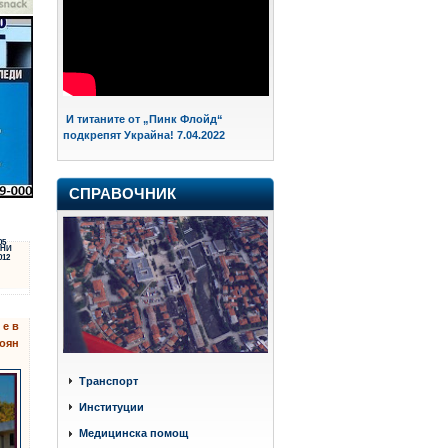
И титаните от „Пинк Флойд“
подкрепят Украйна! 7.04.2022
СПРАВОЧНИК
05
НИ
012
 е в
оян
Транспорт
Институции
Медицинска помощ