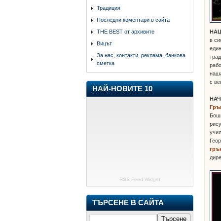
Традиция
Последни коментари в сайта
НА
THE BEST от архивите
в си
Вицът
един
За нас, контакти, реклама, банкова
трад
сметка
рабо
наша
с ве
НАЙ-НОВИТЕ 10
НА
Гръ
Бошн
рису
учил
Геор
гръ
дире
RSS Feed Widget
ТЪРСЕНЕ В САЙТА