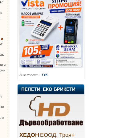
47
.
че
.
 и
ът
ов.
ни и
арин
Виж повече
– ТУК
ПЕЛЕТИ, ЕКО БРИКЕТИ
зи
 То
с и
ХЕДОН
ЕООД, Троян