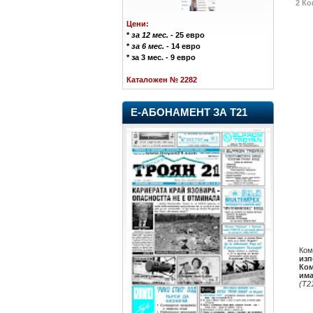
2 Ко
Цени:
*
за 12 мес.
- 25 евро
*
за 6 мес.
- 14 евро
* за 3 мес. - 9 евро
Каталожен № 2282
Е-АБОНАМЕНТ ЗА Т21
Ком
изп
Ком
има
(Т2