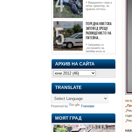
* Инцидентът стана в
петък привечер, на
правата отсечка...
ПОРЕДНА КМЕТСКА
ЗАПОВЕД СРЕЩУ
РАЗХИЩЕНИЕТО НА
ПИТЕЙНА...
* Забранява се
„ползването на
питейна вода за
напояване...
АРХИВ НА САЙТА
TRANSLATE
на к
„Пр
Powered by
Translate
„Рек
годи
МОЯТ ГРАД
„Рек
НАК