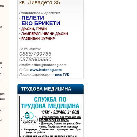
кв. Ливадето 35
лед
Произвежда и продава:
ПЕЛЕТИ
•
ЕКО БРИКЕТИ
•
ат
• ДЪСКИ, ГРЕДИ
• ЛАМПЕРИЯ, ЧЕЛНИ ДЪСКИ
• РАЗВИВАН ФУРНИР
За контакти:
0886/799766
0878/809880
то
Имейл:
office@hedonbg.com
 с
Сайт:
www.hedonbg.com
975
Повече информация
– виж ТУК
и
ТРУДОВА МЕДИЦИНА
ция
тво
ст
и