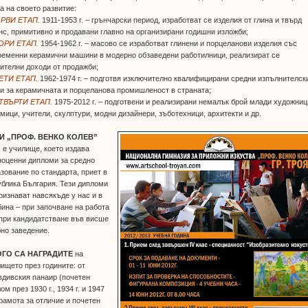
а на своето развитие:
ЪРВИ ЕТАП
.
1911-1953 г. – грънчарски период, изработват се изделия от глина и твърд
с, примитивно и продавани главно на организирани годишни изложби;
ТОРИ ЕТАП.
1954-1962 г. – масово се изработват глинени и порцеланови изделия със
ременни керамични машини в модерно обзаведени работилници, реализират се
ителни доходи от продажби;
РЕТИ ЕТАП
.
1962-1974 г. – подготвя изключително квалифицирани средни изпълнителск
и за керамичната и порцеланова промишленост в страната;
ЕТВЪРТИ ЕТАП
.
1975-2012 г. – подготвени и реализирани немалък брой млади художниц
мици, учители, скулптури, модни дизайнери, зъботехници, архитекти и др.
И „ПРОФ. ВЕНКО КОЛЕВ”
 е училище, което издава
ноценни дипломи за средно
зование по стандарта, приет в
блика България. Тези дипломи
ризнават навсякъде у нас и в
ина – при започване на работа
при кандидатстване във висше
но заведение.
ГО СА НАГРАДИТЕ
на
ището през годините: от
дивския панаир (почетен
ом през 1930 г., 1934 г. и 1947
 Грамота за отличие и почетен