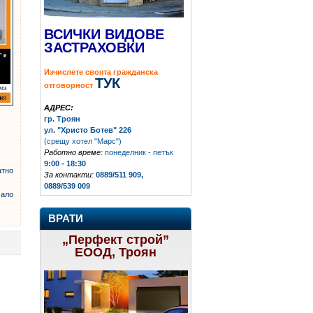
ВСИЧКИ ВИДОВЕ
ЗАСТРАХОВКИ
Изчислете своята гражданска
ТУК
отговорност
АДРЕС:
гр. Троян
ул. "Христо Ботев" 226
(срещу хотел "Марс")
Работно време:
понеделник - петък
9:00 - 18:30
тно
За контакти:
0889/511 909,
0889/539 009
ало
ВРАТИ
„Перфект строй”
ЕООД, Троян