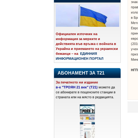
знак
прав
изл
в Бр
Мето
Евро
прин
Официален източник на
евро
информация за мерките и
(201
действията във връзка с войната в
Украйна и приемането на украински
учен
бежанци – на
ЕДИННИЯ
приз
ИНФОРМАЦИОНЕН ПОРТАЛ
Мини
НГП
АБОНАМЕНТ ЗА Т21
За печатното ни издание
в-к "ТРОЯН 21 век" (Т21)
можете да
се абонирате в пощенските станции в
страната или на място в редакцията.