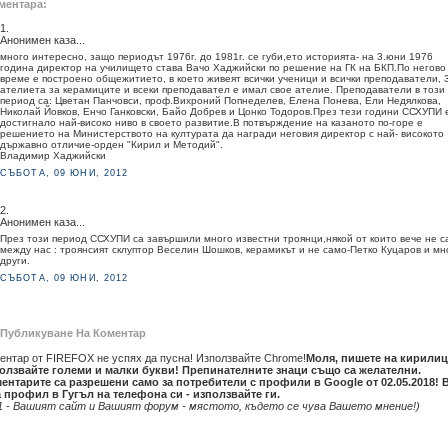
ментара:
1.
Анонимен каза...
много интересно, защо периодът 1976г. до 1981г. се губи,ето историята- на 3.юни 1976
година директор на училището става Вачо Хаджийски по решение на ГК на БКП.По негово
време е построено общежитието, в което живеят всички ученици и всички преподаватели, 
ателиета за керамиците и всеки преподавател е имал свое ателие. Преподаватели в този
период са: Цветан Панчовси, проф.Вихроний Попнеделев, Елена Понева, Ели Недялкова,
Николай Йовков, Енчо Ганковски, Байо Добрев и Цонко Тодоров.През тези години ССХУПИ 
достигнало най-високо ниво в своето развитие.В потвърждение на казаното по-горе е
решението на Министерството на културата да награди неговия директор с най- високото
държавно отличие-орден "Кирил и Методий".
Владимир Хаджийски
СЪБОТА, 09 ЮНИ, 2012
2.
Анонимен каза...
През този период ССХУПИ са завършили много известни троянци,някой от които вече не с
между нас : троянсият склуптор Веселин Шошков, керамикът и не само-Петко Куцаров и мн
други.
СЪБОТА, 09 ЮНИ, 2012
Публикуване На Коментар
ентар от FIREFOX не успях да пусна! Използвайте Chrome!
Моля, пишете на кирилиц
олзвайте големи и малки букви! Препинателните знаци също са желателни.
ентарите са разрешени само за потребители с профили в Google от 02.05.2018! 
 профил в Гугъл на телефона си - използвайте ги.
1 - Вашият сайт и Вашият форум - мястото, където се чува Вашето мнение!)