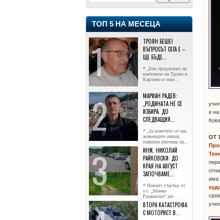
ТОП 5 НА МЕСЕЦА
ТРОЯН БЕШЕ!
ВЪПРОСЪТ СЕГА Е –
ЩЕ БЪДЕ...
* „Бих предложил на
кметовете на Троян и
Карлово и още...
МАРИАН РАДЕВ:
„РОДИНАТА НЕ СЕ
учи
ИЗБИРА. ДО
е на
СЛЕДВАЩИЯ...
Кова
* „За повечето от нас,
живеещите навън,
ОТ 1
главната причина да...
Про
ИНЖ. НИКОЛАЙ
Тех
РАЙКОВСКИ: ДО
пер
КРАЯ НА АВГУСТ
отна
ЗАПОЧВАМЕ...
има 
* Новият участък от
худ
ул. „Минко
срок
Радковски“ ще
достигне жк...
учен
ВТОРА КАТАСТРОФА
С МОТОРИСТ В...