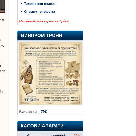
Телефонни кодове
Спешни телефони
н е
Интерактивна карта на Троян
ВИНПРОМ ТРОЯН
,
Град
Т.
л по
 г.
Виж повече
– ТУК
КАСОВИ АПАРАТИ