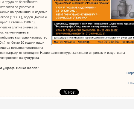
 на труда от белгийското
ителство за участие в
ожение на промишлени изделия
юксел (1930 г.), орден „Кирил и
дий“, І степен (1986 г.),
пейска златна значка за
ос на училището в
пейското културно наследство
0 г.); от близо 10 години наши
ици са редовни носители на
ови награди от ежегодния Национален конкурс за изящни и приложни изкуства на
стерството на културата.
И „Проф. Венко Колев”
Обра
Нач