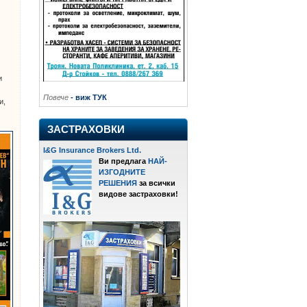
и
Повече
- виж ТУК
и,
ЗАСТРАХОВКИ
I
&
G Insurance Brokers Ltd.
Ви предлага
НАЙ-
ИЗГОДНИТЕ
РЕШЕНИЯ
за всички
видове застраховки!