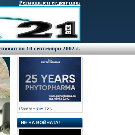
Повече
– виж ТУК
НЕ НА ВОЙНАТА!