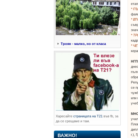
етап
* П
фаян
* В
съв
знач
* Т
кадр
Троян - малко, но от класа
* Ч
кера
НГП
днес
пъл
обра
Репу
се п
чужб
или 
учеб
МНО
Харесайте
страницата на Т21
във fb, за
учил
да се срещаме и там.
Плов
дипл
г.),
ВАЖНО!