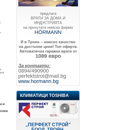
предлага
ВРАТИ ЗА ДОМА И
ИНДУСТРИЯТА
3
на прочутата немска фирма
HÖRMANN
е
И в Троян – немско качество
на достъпни цени!
Топ оферта:
Автоматична гаражна врата от
1089 евро
За контакти:
а
0894/490900
ого
perfektstroi@mail.bg
www.hormann.bg
КЛИМАТИЦИ TOSHIBA
а и
Всеки
„ПЕРФЕКТ СТРОЙ“
ЕООД, ТРОЯН