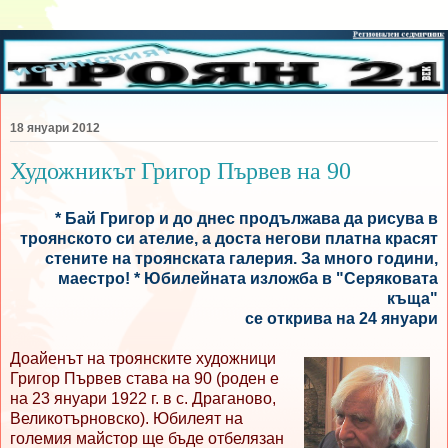
18 януари 2012
Художникът Григор Първев на 90
* Бай Григор и до днес продължава да рисува в
троянското си ателие, а доста негови платна красят
стените на троянската галерия. За много години,
маестро! * Юбилейната изложба в "Серяковата
къща"
се открива на 24 януари
Доайенът на троянските художници
Григор Първев става на 90 (роден е
на 23 януари 1922 г. в с. Драганово,
Великотърновско). Юбилеят на
големия майстор ще бъде отбелязан