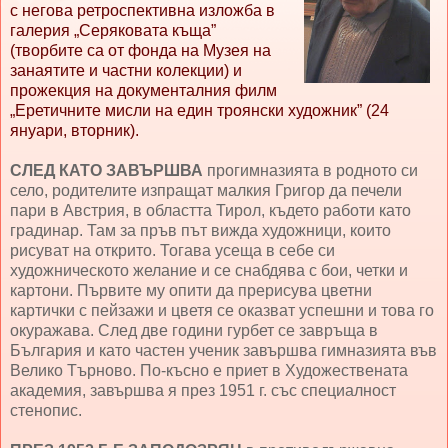
с негова ретроспективна изложба в
галерия „Серяковата къща”
(творбите са от фонда на Музея на
занаятите и частни колекции) и
прожекция на документалния филм
„Еретичните мисли на един троянски художник” (24
януари, вторник)
.
СЛЕД КАТО ЗАВЪРШВА
прогимназията в родното си
село, родителите изпращат малкия Григор да печели
пари в Австрия, в областта Тирол, където работи като
градинар. Там за пръв път вижда художници, които
рисуват на открито. Тогава усеща в себе си
художническото желание и се снабдява с бои, четки и
картони. Първите му опити да прерисува цветни
картички с пейзажи и цветя се оказват успешни и това го
окуражава. След две години гурбет се завръща в
България и като частен ученик завършва гимназията във
Велико Търново. По-късно е приет в Художествената
академия, завършва я през 1951 г. със специалност
стенопис.