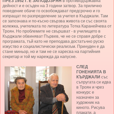
ПРЕЗ 1952 Г. Е ЗАПОДОЗРЯН
в противодържавна
дейност и е осъден на 3 години затвор. За прилично
поведение обаче го освобождават предсрочно и го
изпращат по разпределение за учител в Кърджали. Там
се запознава и по-късно свързва живота си със своята
колежка, учителката по литература Тотка Каранейчева от
Троян. Но проблемите не свършват - в училището в
Кърджали обвиняват Първев, че не се справя добре с
програмата, тъй като не преподава достатъчно руско
изкуство и социалистически реализъм. Принуден е да
стане миньор, но и там не се харесва на партийния
секретар и той му нарежда да напусне.
СЛЕД
ГОНЕНИЯТА В
КЪРДЖАЛИ
със
съпругата си идва
в Троян и чрез
конкурс е
назначен за
художник на
киното. Рисува
плакати, а