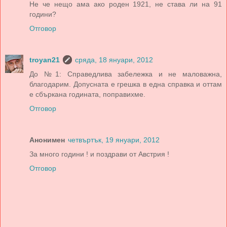
Не че нещо ама ако роден 1921, не става ли на 91
години?
Отговор
troyan21
сряда, 18 януари, 2012
До №1: Справедлива забележка и не маловажна,
благодарим. Допусната е грешка в една справка и оттам
е сбъркана годината, поправихме.
Отговор
Анонимен
четвъртък, 19 януари, 2012
За много години ! и поздрави от Австрия !
Отговор