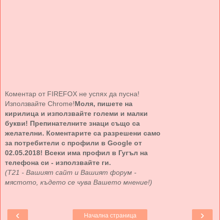
Коментар от FIREFOX не успях да пусна!
Използвайте Chrome!
Моля, пишете на
кирилица и използвайте големи и малки
букви! Препинателните знаци също са
желателни. Коментарите са разрешени само
за потребители с профили в Google от
02.05.2018! Всеки има профил в Гугъл на
телефона си - използвайте ги.
(Т21 - Вашият сайт и Вашият форум -
мястото, където се чува Вашето мнение!)
‹
›
Начална страница