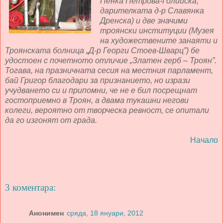
Пенка Петрова-Голийска,
дарителката д-р Славянка
Дренска) и две значими
троянски институции (Музея
на художествените занаяти и
Троянската болница „Д-р Георги Стоев-Шварц”) бе
удостоен с почетното отличие „Златен герб – Троян”.
Тогава, на празничната сесия на местния парламент,
бай Григор благодари за признанието, но изрази
учудването си и припомни, че не е бил посрещнат
гостоприемно в Троян, а двама тукашни негови
колеги, вероятно от творческа ревност, се опитали
да го изгонят от града.
Начало
3 коментара:
Анонимен
сряда, 18 януари, 2012