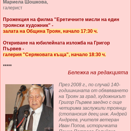
Мариела Шошкова,
галерист
Прожекция на филма "Еретичните мисли на един
троянски художник"
-
залата на Община Троян, начало 17:30
ч.
Откриване на юбилейната изложба на Григор
Първев -
галерия "Серяковата къща", начало 18:30 ч.
*****
Бележка на редакцията
През 2008 г., по случай 140-
годишнината от обявяването
на Троян за град, художникът
Григор Първев заедно с още
четирима заслужили троянци
(стопанския деец инж. Андрей
Андреев, учителя ветеран
Иван Попов, историчката