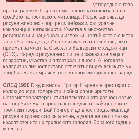
успоредно с това
прави графики. Първата му графична изложба е във
фоайето на троянското читалище. После започва да
рисува живопис - портрети, пейзажи, фигурални
композиции, натюрморти. Участва в множество
регионални и национални изложби, но тъй като е считан
за „неблагонадежден” в политическо отношение, не го
приемат за член на Съюза на българските художници
(СБХ). Наред с рисуването пише и разкази за деца и
възрастни, участва и в театрални пиеси. А неговата
колоритна личност оставя отпечатък върху всичките му
творби - малко мрачни, но с дълбок емоционален заряд.
СЛЕД 1990 Г.
художникът Григор Първев е преоткрит от
колекционери, галеристи и обикновени зрители.
Неговият характерен стил и тематичното разнообразие
на творбите му го превръщат в един от най-ценените
троянски творци. Бай Григор и до днес продължава да
рисува в троянското си ателие, а доста негови платна
красят стените на троянската галерия. За много години,
маестро!